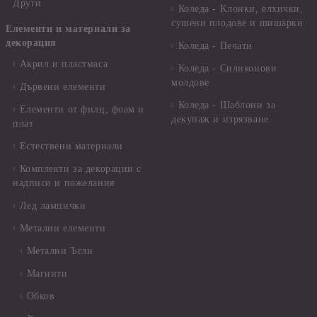
Други
Коледа - Kлонки, елхички,
сушени плодове и шишарки
Елементи и материали за
декорация
Коледа - Печати
Акрил и пластмаса
Коледа - Силиконови
молдове
Дървени елементи
Коледа - Шаблони за
Елементи от филц, фоам и
декупаж и изрязване
плат
Естествени материали
Комплекти за декорации с
надписи и пожелания
Лед лампички
Метални елементи
Метални Ъгли
Магнити
Обков