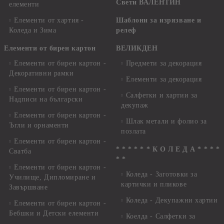
Свети ВАЛЕНТИН
елементи
Елементи от хартия -
Шаблони за изрязване и
Коледа и Зима
релеф
Елементи от бирен картон
ВЕЛИКДЕН
Елементи от бирен картон -
Предмети за декорация
Декоративни рамки
Елементи за декорация
Елементи от бирен картон -
Салфетки и хартии за
Надписи на български
декупаж
Елементи от бирен картон -
Шлак метали и фолио за
Ъгли и орнаменти
позлата
Елементи от бирен картон -
* * * * * * К О Л Е Д А * * * *
Сватба
* *
Елементи от бирен картон -
Коледа - Заготовки за
Училище, Дипломиране и
картички и пликове
Завършване
Коледа - Декупажни хартии
Елементи от бирен картон -
Бебшки и Детски елементи
Коелда - Салфетки за