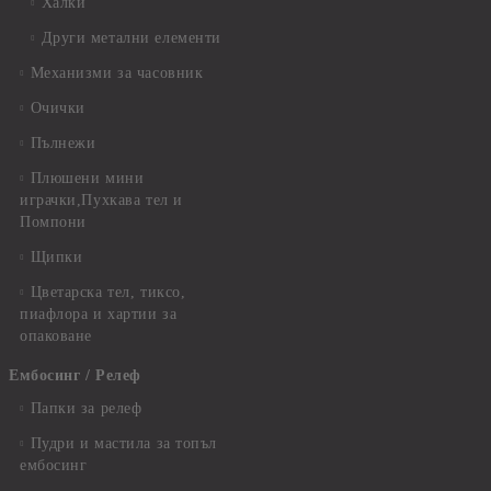
Халки
Други метални елементи
Механизми за часовник
Очички
Пълнежи
Плюшени мини
играчки,Пухкава тел и
Помпони
Щипки
Цветарска тел, тиксо,
пиафлора и хартии за
опаковане
Ембосинг / Релеф
Папки за релеф
Пудри и мастила за топъл
ембосинг