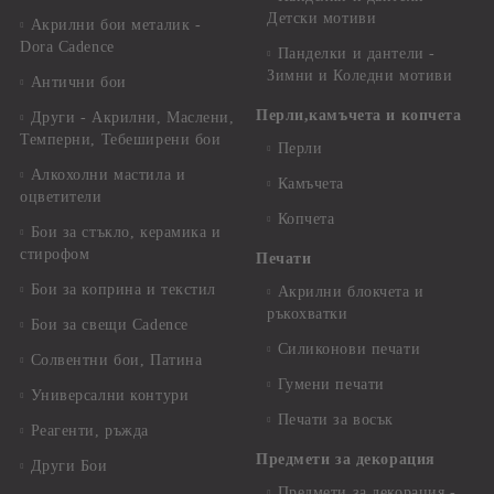
Детски мотиви
Акрилни бои металик -
Dora Cadence
Панделки и дантели -
Зимни и Коледни мотиви
Антични бои
Перли,камъчета и копчета
Други - Акрилни, Маслени,
Темперни, Тебеширени бои
Перли
Алкохолни мастила и
Камъчета
оцветители
Копчета
Бои за стъкло, керамика и
стирофом
Печати
Бои за коприна и текстил
Акрилни блокчета и
ръкохватки
Бои за свещи Cadence
Силиконови печати
Солвентни бои, Патина
Гумени печати
Универсални контури
Печати за восък
Реагенти, ръжда
Предмети за декорация
Други Бои
Предмети за декорация -