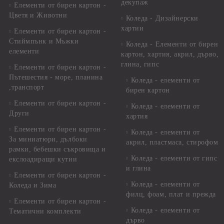
декупаж
Елементи от бирен картон -
Цветя и Животни
Коледа - Дизайнерски
хартии
Елементи от бирен картон -
Стиймпънк и Мъжки
Коледа - Eлементи от бирен
елементи
картон, хартия, акрил, дърво,
глина, гипс
Елементи от бирен картон -
Пътешестия - море, планина
Коледа - елементи от
,транспорт
бирен картон
Елементи от бирен картон -
Коледа - елементи от
Други
хартия
Елементи от бирен картон -
Коледа - елементи от
За миниатюри, дълбоки
акрил, пластмаса, стирофом
рамки, бебешки съкровища и
Коледа - елементи от гипс
екслоадиращи кутии
и глина
Елементи от бирен картон -
Коледа - елементи от
Коледа и Зима
филц, фоам, плат и прежда
Елементи от бирен картон -
Коледа - елементи от
Тематични комплекти
дърво