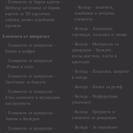
Елементи от бирен картон -
Коледа - звънчета,
Шейкър заготовки от бирен
камбанки и метални
картон за 3D картички,
елементи
албуми, ръчно израбоени
проекти
Коледа - Лампички,
гирлянди, пълнежи и свещи
Елементи от шперплат
Коледа - Материали за
Елементи от шперплат -
декорация - брокати,
Букви и цифри
восък,мастила, пасти и
Елементи от шперплат
кристали
-Рамки и ъгли
Коледа - Панделки, ширити
Елементи от шперплат -
и конци
Заготовки за бижута
Коелда - Папки за релеф
Елементи от шперплат -
Коледа - Перфоратори
Етно елементи и музикални
(пънчове)
инструменти
Коледа - Предмети и
Елементи от шперплат -
елементи за декорация
Зимни и Коледни
Коледа - За опаковане
Елементи от шперплат -