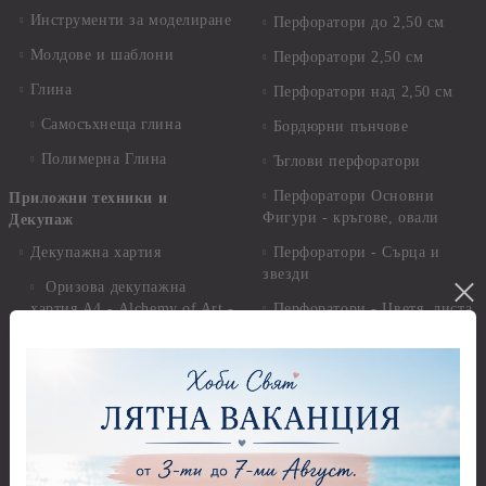
Инструменти за моделиране
Перфоратори до 2,50 см
Молдове и шаблони
Перфоратори 2,50 см
Глина
Перфоратори над 2,50 см
Самосъхнеща глина
Бордюрни пънчове
Полимерна Глина
Ъглови перфоратори
Перфоратори Основни
Приложни техники и
Фигури - кръгове, овали
Декупаж
Декупажна хартия
Перфоратори - Сърца и
звезди
Оризова декупажна
хартия А4 - Alchemy of Art -
Перфоратори - Цветя, листа
25-30 гр.
и клонки
Оризова декупажна хартия
Перфоратори - Детски
А4 - Itd. Collection - 25-30
Перфоратори - Животни
гр.
Перфоратори - Коледни и
Фина оризова декупажна
Зимни
хартия Stamperia - 21 х