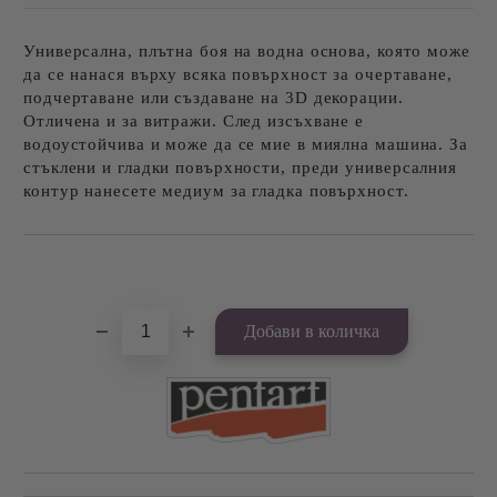
Универсална, плътна боя на водна основа, която може
да се нанася върху всяка повърхност за очертаване,
подчертаване или създаване на 3D декорации.
Отличена и за витражи. След изсъхване е
водоустойчива и може да се мие в миялна машина. За
стъклени и гладки повърхности, преди универсалния
контур нанесете медиум за гладка повърхност.
Добави в желани