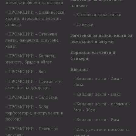
молдове и форми за отливки
пликове
ПРОМОЦИИ - Дизайнерски
Заготовки за картички
хартии, изрязани елементи,
стикери
Пликове
ПРОМОЦИИ - Сатенени
Заготовки за папки, книги за
ленти, панделки, шнурове,
пожелания и албуми
канап
Изрязани елементи и
ПРОМОЦИИ - Копчета,
Стикери
мъниста, брадс и айлет
Квилинг
ПРОМОЦИИ - Бои
Квилинг ленти - 3мм -
ПРОМОЦИИ - Предмети и
35см.
елементи за декорация
Квилинг ленти - микс
ПРОМОЦИИ - Салфетки
Квилинг ленти - перлени -
ПРОМОЦИИ - Хоби
3мм - 30см.
перфоратори, инструменти и
пособия
Квилинг ленти - 8мм
ПРОМОЦИИ - Платна за
Инструменти и пособия за
рисуване
квилинг