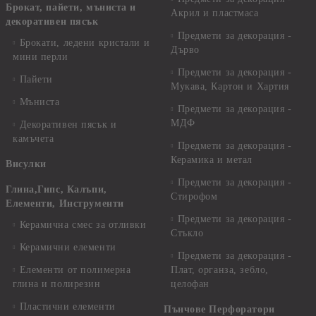
Брокат, пайети, мъниста и
Акрил и пластмаса
декоративен пясък
Предмети за декорация -
Брокати, ледени кристали и
Дърво
мини перли
Предмети за декорация -
Пайети
Мукава, Картон и Хартия
Мъниста
Предмети за декорация -
МДФ
Декоративен пясък и
камъчета
Предмети за декорация -
Керамика и метал
Висулки
Предмети за декорация -
Глина,Гипс, Калъпи,
Стирофом
Елементи, Инструменти
Предмети за декорация -
Керамична смес за отливки
Стъкло
Керамични елементи
Предмети за декорация -
Елементи от полимерна
Плат, органза, зебло,
глина и полирезин
целофан
Пластични елементи
Пънчове Перфоратори