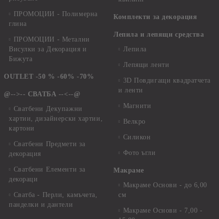
ПРОМОЦИИ - Полимерна
Комплекти за декорация
глина
Лепила и лепящи средства
ПРОМОЦИИ - Метални
Висулки за Декорация и
Лепила
Бижута
Лепящи ленти
OUTLET -50 % -60% -70%
3D Повдигащи квадратчета
и ленти
@-->-- СВАТБА --<--@
Магнити
Сватбени Декупажни
хартии, дизайнерски хартии,
Велкро
картони
Силикон
Сватбени Предмети за
Фото ъгли
декорация
Сватбени Елементи за
Макраме
декораци
Макраме Основи - до 6,00
Сватба - Перли, камъчета,
см
панделки и дантели
Макраме Основи - 7,00 -