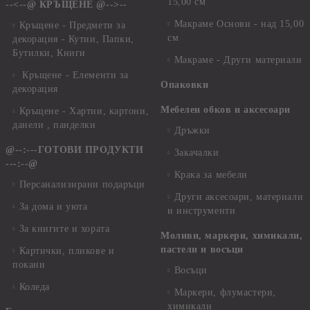
15,00 см
--<--@ КРЪЩЕНЕ @-->--
Макраме Основи - над 15,00
Кръщене - Предмети за
см
декорация - Кутии, Папки,
Бутилки, Книги
Макраме - Други материали
Кръщене - Елементи за
Опаковки
декорация
Мебелен обков и аксесоари
Кръщене - Хартии, картони,
данели , панделки
Дръжки
@--:---ГОТОВИ ПРОДУКТИ
Закачалки
---:--@
Крака за мебели
Персанализирани подаръци
Други аксесоари, материали
За дома и уюта
и инструменти
За книгите и хората
Моливи, маркери, химикали,
пастели и восъци
Картички, пликове и
покани
Восъци
Коледа
Маркери, флумастери,
химикали