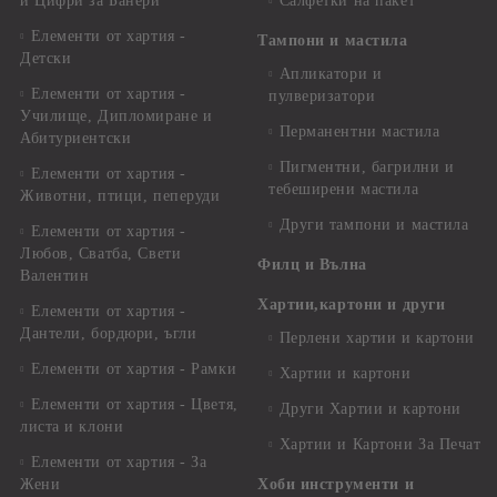
и Цифри за Банери
Салфетки на пакет
Елементи от хартия -
Тампони и мастила
Детски
Апликатори и
Елементи от хартия -
пулверизатори
Училище, Дипломиране и
Перманентни мастила
Абитуриентски
Пигментни, багрилни и
Елементи от хартия -
тебеширени мастила
Животни, птици, пеперуди
Други тампони и мастила
Елементи от хартия -
Любов, Сватба, Свети
Филц и Вълна
Валентин
Хартии,картони и други
Елементи от хартия -
Дантели, бордюри, ъгли
Перлени хартии и картони
Елементи от хартия - Рамки
Хартии и картони
Елементи от хартия - Цветя,
Други Хартии и картони
листа и клони
Хартии и Картони За Печат
Елементи от хартия - За
Жени
Хоби инструменти и