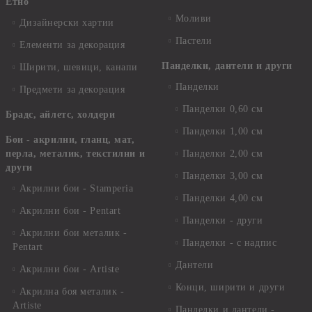
Етно
Моливи
Дизайнерски хартии
Пастели
Елементи за декорация
Панделки, дантели и други
Ширити, шевици, канапи
Панделки
Предмети за декорация
Панделки 0,60 см
Брадс, айлетс, холдери
Панделки 1,00 см
Бои - акрилни, гланц, мат,
перла, металик, текстилни и
Панделки 2,00 см
други
Панделки 3,00 см
Акрилни бои - Stamperia
Панделки 4,00 см
Акрилни бои - Pentart
Панделки - други
Акрилни бои металик -
Панделки - с надпис
Pentart
Дантели
Акрилни бои - Artiste
Конци, ширити и други
Акрилна боя металик -
Artiste
Панделки и дантели -