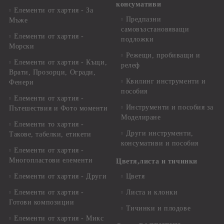
консумативи
Елементи от хартия - За
Предпазни
Мъже
самовъзстановяващи
Елементи от хартия -
подложки
Морски
Режещи, пробиващи и
Елементи от хартия - Къщи,
релеф
Врати, Прозорци, Огради,
Квилинг инструменти и
Фенери
пособия
Елементи от хартия -
Инструменти и пособия за
Пътешествия и Фото моменти
Моделиране
Елементи то хартия -
Други инструменти,
Такове, табелки, етикети
консумативи и пособия
Елементи от хартия -
Многопластови елементи
Цветя,листа и тичинки
Елементи от хартия - Други
Цветя
Елементи от хартия -
Листа и клонки
Готови композиции
Тичинки и плодове
Елементи от хартия - Микс