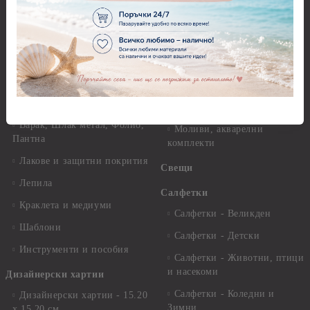
29.см. - 28гр.
Рисуване
Декупажна хартия - Други
Грунд и почистващи
разтвори
Антични пасти
Платна за рисуване
Вакс пасти
Стативи и поставки
Грунд, Основи, Релефни
пасти
Четки и инструменти
Варак, Шлак метал, Фолио,
Моливи, акварелни
Пантна
комплекти
Лакове и защитни покрития
Свещи
Лепила
Салфетки
Краклета и медиуми
Салфетки - Великден
Шаблони
Салфетки - Детски
Инструменти и пособия
Салфетки - Животни, птици
и насекоми
Дизайнерски хартии
Салфетки - Коледни и
Дизайнерски хартии - 15.20
Зимни
х 15.20 см.