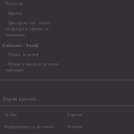
Помпони
Щипки
Цветарска тел, тиксо,
пиафлора и хартии за
опаковане
Ембосинг / Релеф
Папки за релеф
Пудри и мастила за топъл
ембосинг
Бързи връзки:
За Нас
Търсене
Информация за доставка
Условия