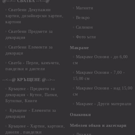
@-->-- СВАТБА --<--@
Магнити
Сватбени Декупажни
хартии, дизайнерски хартии,
Велкро
картони
Силикон
Сватбени Предмети за
Фото ъгли
декорация
Сватбени Елементи за
Макраме
декораци
Макраме Основи - до 6,00
Сватба - Перли, камъчета,
см
панделки и дантели
Макраме Основи - 7,00 -
15,00 см
--<--@ КРЪЩЕНЕ @-->--
Макраме Основи - над 15,00
Кръщене - Предмети за
см
декорация - Кутии, Папки,
Бутилки, Книги
Макраме - Други материали
Кръщене - Елементи за
Опаковки
декорация
Мебелен обков и аксесоари
Кръщене - Хартии, картони,
данели , панделки
Дръжки