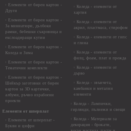
Елементи от бирен картон -
Коледа - елементи от
Други
хартия
Елементи от бирен картон -
Коледа - елементи от
За миниатюри, дълбоки
акрил, пластмаса, стирофом
рамки, бебешки съкровища и
Коледа - елементи от гипс
екслоадиращи кутии
и глина
Елементи от бирен картон -
Коледа - елементи от
Коледа и Зима
филц, фоам, плат и прежда
Елементи от бирен картон -
Коледа - елементи от
Тематични комплекти
дърво
Елементи от бирен картон -
Коледа - звънчета,
Шейкър заготовки от бирен
камбанки и метални
картон за 3D картички,
елементи
албуми, ръчно израбоени
проекти
Коледа - Лампички,
гирлянди, пълнежи и свещи
Елементи от шперплат
Коледа - Материали за
Елементи от шперплат -
декорация - брокати,
Букви и цифри
восък,мастила, пасти и