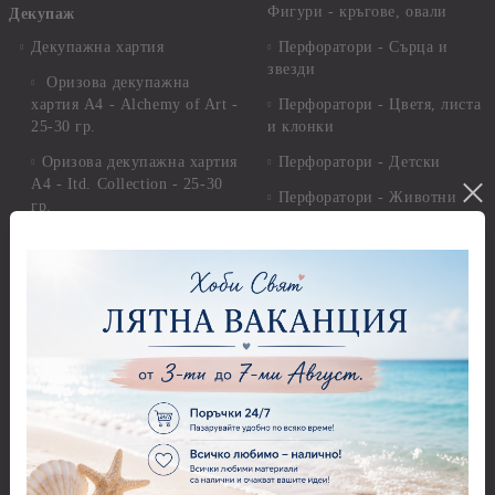
Фигури - кръгове, овали
Декупаж
Декупажна хартия
Перфоратори - Сърца и
звезди
Оризова декупажна
хартия А4 - Alchemy of Art -
Перфоратори - Цветя, листа
25-30 гр.
и клонки
Оризова декупажна хартия
Перфоратори - Детски
А4 - Itd. Collection - 25-30
Перфоратори - Животни
гр.
Перфоратори - Коледни и
Фина оризова декупажна
Зимни
хартия Stamperia - 21 х
29.см. - 28гр.
Рисуване
Декупажна хартия - Други
Грунд и почистващи
разтвори
Антични пасти
Платна за рисуване
Вакс пасти
Стативи и поставки
Грунд, Основи, Релефни
пасти
Четки и инструменти
Варак, Шлак метал, Фолио,
Моливи, акварелни