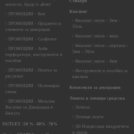
Стикери
мъниста, брадс и айлет
Квилинг
ПРОМОЦИИ - Бои
Квилинг ленти - 3мм -
ПРОМОЦИИ - Предмети и
35см.
елементи за декорация
Квилинг ленти - микс
ПРОМОЦИИ - Салфетки
Квилинг ленти - перлени -
ПРОМОЦИИ - Хоби
3мм - 30см.
перфоратори, инструменти и
пособия
Квилинг ленти - 8мм
ПРОМОЦИИ - Платна за
Инструменти и пособия за
рисуване
квилинг
ПРОМОЦИИ - Полимерна
Комплекти за декорация
глина
Лепила и лепящи средства
ПРОМОЦИИ - Метални
Висулки за Декорация и
Лепила
Бижута
Лепящи ленти
OUTLET -50 % -60% -70%
3D Повдигащи квадратчета
и ленти