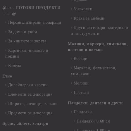
@--:---ГОТОВИ ПРОДУКТИ
Закачалки
---:--@
Крака за мебели
Персанализирани подаръци
Други аксесоари, материали
За дома и уюта
и инструменти
За книгите и хората
Моливи, маркери, химикали,
пастели и восъци
Картички, пликове и
покани
Восъци
Коледа
Маркери, флумастери,
химикали
Етно
Моливи
Дизайнерски хартии
Пастели
Елементи за декорация
Панделки, дантели и други
Ширити, шевици, канапи
Панделки
Предмети за декорация
Панделки 0,60 см
Брадс, айлетс, холдери
Панделки 1,00 см