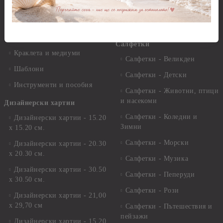
Пантна
комплекти
Лакове и защитни покрития
Свещи
Лепила
Салфетки
Краклета и медиуми
Салфетки - Великден
Шаблони
Салфетки - Детски
Инструменти и пособия
Салфетки - Животни, птици
и насекоми
Дизайнерски хартии
Салфетки - Коледни и
Дизайнерски хартии - 15.20
Зимни
х 15.20 см.
Салфетки - Морски
Дизайнерски хартии - 20.30
х 20.30 см.
Салфетки - Музика
Дизайнерски хартии - 30.50
Салфетки - Пеперуди
х 30.50 см.
Салфетки - Рози
Дизайнерски хартии - 21,00
х 29,70 см
Салфетки - Пътешествия и
пейзажи
Дизайнерски хартии - 15.20