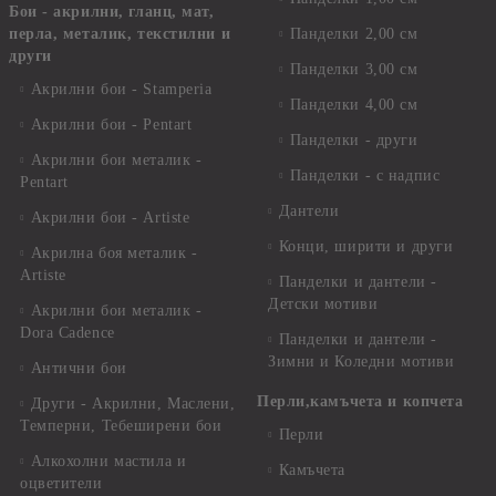
Бои - акрилни, гланц, мат,
перла, металик, текстилни и
Панделки 2,00 см
други
Панделки 3,00 см
Акрилни бои - Stamperia
Панделки 4,00 см
Акрилни бои - Pentart
Панделки - други
Акрилни бои металик -
Панделки - с надпис
Pentart
Дантели
Акрилни бои - Artiste
Конци, ширити и други
Акрилна боя металик -
Artiste
Панделки и дантели -
Детски мотиви
Акрилни бои металик -
Dora Cadence
Панделки и дантели -
Зимни и Коледни мотиви
Антични бои
Перли,камъчета и копчета
Други - Акрилни, Маслени,
Темперни, Тебеширени бои
Перли
Алкохолни мастила и
Камъчета
оцветители