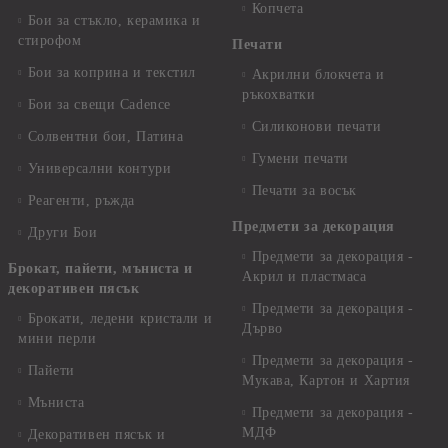
Копчета
Бои за стъкло, керамика и
стирофом
Печати
Бои за коприна и текстил
Акрилни блокчета и
ръкохватки
Бои за свещи Cadence
Силиконови печати
Солвентни бои, Патина
Гумени печати
Универсални контури
Печати за восък
Реагенти, ръжда
Предмети за декорация
Други Бои
Предмети за декорация -
Брокат, пайети, мъниста и
Акрил и пластмаса
декоративен пясък
Предмети за декорация -
Брокати, ледени кристали и
Дърво
мини перли
Предмети за декорация -
Пайети
Мукава, Картон и Хартия
Мъниста
Предмети за декорация -
МДФ
Декоративен пясък и