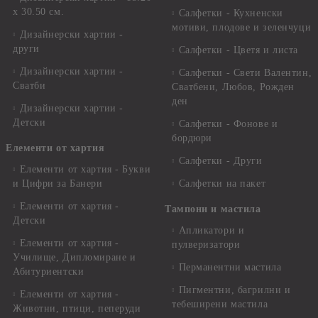
x 30.50 см.
Салфетки - Кухненски
мотиви, плодове и зеленчуци
Дизайнерски хартии -
други
Салфетки - Цветя и листа
Дизайнерски хартии -
Салфетки - Свети Валентин,
Сватби
Сватбени, Любов, Рожден
ден
Дизайнерски хартии -
Детски
Салфетки - Фонове и
бордюри
Елементи от хартия
Салфетки - Други
Елементи от хартия - Букви
и Цифри за Банери
Салфетки на пакет
Елементи от хартия -
Тампони и мастила
Детски
Апликатори и
Елементи от хартия -
пулверизатори
Училище, Дипломиране и
Перманентни мастила
Абитуриентски
Пигментни, багрилни и
Елементи от хартия -
тебеширени мастила
Животни, птици, пеперуди