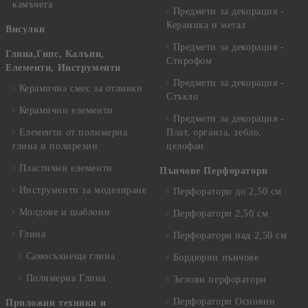
камъчета
Предмети за декорация -
Керамика и метал
Висулки
Предмети за декорация -
Глина,Гипс, Калъпи,
Стирофом
Елементи, Инструменти
Предмети за декорация -
Керамична смес за отливки
Стъкло
Керамични елементи
Предмети за декорация -
Елементи от полимерна
Плат, органза, зебло,
глина и полирезин
целофан
Пластични елементи
Пънчове Перфоратори
Инструменти за моделиране
Перфоратори до 2,50 см
Молдове и шаблони
Перфоратори 2,50 см
Глина
Перфоратори над 2,50 см
Самосъхнеща глина
Бордюрни пънчове
Полимерна Глина
Ъглови перфоратори
Перфоратори Основни
Приложни техники и