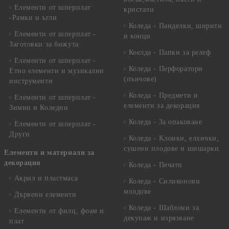
Елементи от шперплат
кристали
-Рамки и ъгли
Коледа - Панделки, ширити
Елементи от шперплат -
и конци
Заготовки за бижута
Коелда - Папки за релеф
Елементи от шперплат -
Коледа - Перфоратори
Етно елементи и музикални
(пънчове)
инструменти
Коледа - Предмети и
Елементи от шперплат -
елементи за декорация
Зимни и Коледни
Коледа - За опаковане
Елементи от шперплат -
Други
Коледа - Kлонки, елхички,
сушени плодове и шишарки
Елементи и материали за
декорация
Коледа - Печати
Акрил и пластмаса
Коледа - Силиконови
молдове
Дървени елементи
Коледа - Шаблони за
Елементи от филц, фоам и
декупаж и изрязване
плат