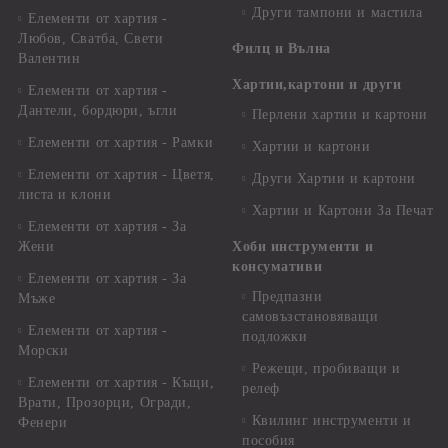
Други тампони и мастила
Елементи от хартия -
Любов, Сватба, Свети
Филц и Вълна
Валентин
Хартии,картони и други
Елементи от хартия -
Дантели, бордюри, ъгли
Перлени хартии и картони
Елементи от хартия - Рамки
Хартии и картони
Елементи от хартия - Цветя,
Други Хартии и картони
листа и клони
Хартии и Картони За Печат
Елементи от хартия - За
Жени
Хоби инструменти и
консумативи
Елементи от хартия - За
Предпазни
Мъже
самовъзстановяващи
Елементи от хартия -
подложки
Морски
Режещи, пробиващи и
Елементи от хартия - Къщи,
релеф
Врати, Прозорци, Огради,
Квилинг инструменти и
Фенери
пособия