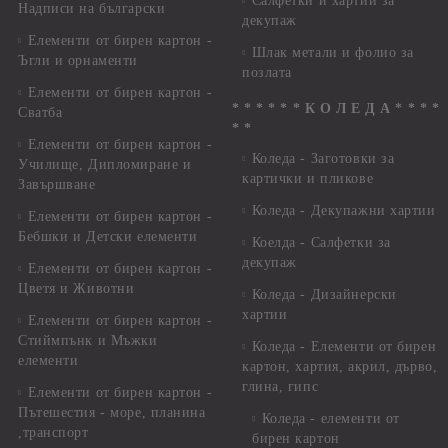
Салфетки и хартии за
Надписи на български
декупаж
Елементи от бирен картон -
Шлак метали и фолио за
Ъгли и орнаменти
позлата
Елементи от бирен картон -
* * * * * * К О Л Е Д А * * * *
Сватба
* *
Елементи от бирен картон -
Коледа - Заготовки за
Училище, Дипломиране и
картички и пликове
Завършване
Коледа - Декупажни хартии
Елементи от бирен картон -
Бебшки и Детски елементи
Коелда - Салфетки за
декупаж
Елементи от бирен картон -
Цветя и Животни
Коледа - Дизайнерски
хартии
Елементи от бирен картон -
Стиймпънк и Мъжки
Коледа - Eлементи от бирен
елементи
картон, хартия, акрил, дърво,
глина, гипс
Елементи от бирен картон -
Пътешестия - море, планина
Коледа - елементи от
,транспорт
бирен картон