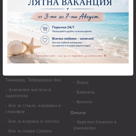
Панделки - други
Акрилни бои металик -
Панделки - с надпис
Pentart
Дантели
Акрилни бои - Artiste
Конци, ширити и други
Акрилна боя металик -
Artiste
Панделки и дантели -
Детски мотиви
Акрилни бои металик -
Dora Cadence
Панделки и дантели -
Зимни и Коледни мотиви
Антични бои
Перли,камъчета и копчета
Други - Акрилни, Маслени,
Темперни, Тебеширени бои
Перли
Алкохолни мастила и
Камъчета
оцветители
Копчета
Бои за стъкло, керамика и
стирофом
Печати
Бои за коприна и текстил
Акрилни блокчета и
ръкохватки
Бои за свещи Cadence