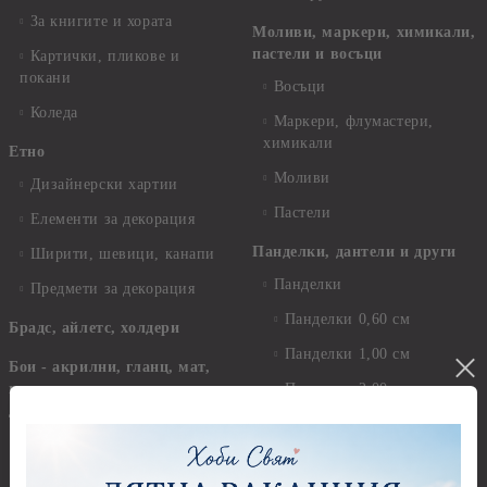
За книгите и хората
Моливи, маркери, химикали,
пастели и восъци
Картички, пликове и
покани
Восъци
Коледа
Маркери, флумастери,
химикали
Етно
Моливи
Дизайнерски хартии
Пастели
Елементи за декорация
Панделки, дантели и други
Ширити, шевици, канапи
Панделки
Предмети за декорация
Панделки 0,60 см
Брадс, айлетс, холдери
Панделки 1,00 см
Бои - акрилни, гланц, мат,
перла, металик, текстилни и
Панделки 2,00 см
други
Панделки 3,00 см
Акрилни бои - Stamperia
Панделки 4,00 см
Акрилни бои - Pentart