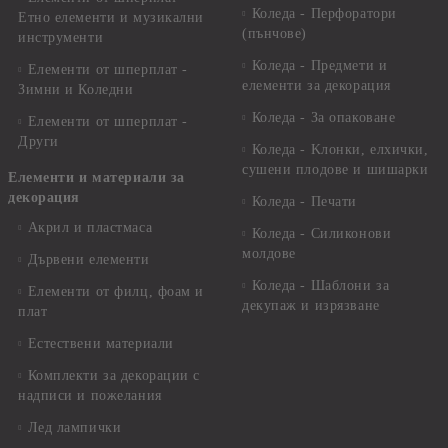
Коледа - Перфоратори
Етно елементи и музикални
(пънчове)
инструменти
Коледа - Предмети и
Елементи от шперплат -
елементи за декорация
Зимни и Коледни
Коледа - За опаковане
Елементи от шперплат -
Други
Коледа - Kлонки, елхички,
сушени плодове и шишарки
Елементи и материали за
декорация
Коледа - Печати
Акрил и пластмаса
Коледа - Силиконови
молдове
Дървени елементи
Коледа - Шаблони за
Елементи от филц, фоам и
декупаж и изрязване
плат
Естествени материали
Комплекти за декорации с
надписи и пожелания
Лед лампички