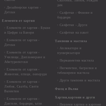
Сватбени, Любов, Рожден
ден
Дизайнерски хартии -
Детски
Салфетки - Фонове и
бордюри
Елементи от хартия
Салфетки - Други
Елементи от хартия - Букви
и Цифри за Банери
Салфетки на пакет
Елементи от хартия -
Тампони и мастила
Детски
Апликатори и
Елементи от хартия -
пулверизатори
Училище, Дипломиране и
Перманентни мастила
Абитуриентски
Пигментни, багрилни и
Елементи от хартия -
тебеширени мастила
Животни, птици, пеперуди
Други тампони и мастила
Елементи от хартия -
Любов, Сватба, Свети
Филц и Вълна
Валентин
Хартии,картони и други
Елементи от хартия -
Дантели, бордюри, ъгли
Перлени хартии и картони