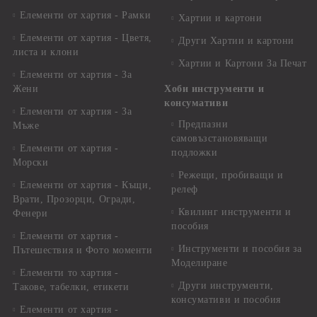
Елементи от хартия - Рамки
Хартии и картони
Елементи от хартия - Цветя,
Други Хартии и картони
листа и клони
Хартии и Картони За Печат
Елементи от хартия - За
Жени
Хоби инструменти и
консумативи
Елементи от хартия - За
Предпазни
Мъже
самовъзстановяващи
Елементи от хартия -
подложки
Морски
Режещи, пробиващи и
Елементи от хартия - Къщи,
релеф
Врати, Прозорци, Огради,
Квилинг инструменти и
Фенери
пособия
Елементи от хартия -
Инструменти и пособия за
Пътешествия и Фото моменти
Моделиране
Елементи то хартия -
Други инструменти,
Такове, табелки, етикети
консумативи и пособия
Елементи от хартия -