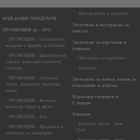
Инструменти и пособия
НАЙ-НОВИ ПРОДУКТИ
Заготовки и материали за
ПРОМОЦИИ до - 50%
бижута
ПРОМОЦИИ - Силиконови
Заготовки за картички и
молдове и форми за отливки
пликове
ПРОМОЦИИ - Дизайнерски
Заготовки за картички
хартии, изрязани елементи,
стикери
Пликове
ПРОМОЦИИ - Сатенени
Заготовки за папки, книги за
ленти, панделки, шнурове,
пожелания и албуми
канап
Изрязани елементи и
ПРОМОЦИИ - Копчета,
Стикери
мъниста, брадс и айлет
Квилинг
ПРОМОЦИИ - Бои
Квилинг ленти - 3мм -
ПРОМОЦИИ - Предмети и
35см.
елементи за декорация
Квилинг ленти - микс