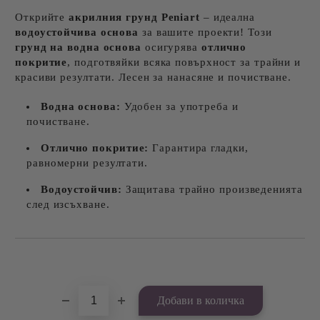
Открийте
акрилния грунд Peniart
– идеална
водоустойчива основа
за вашите проекти! Този
грунд на водна основа
осигурява
отлично
покритие
, подготвяйки всяка повърхност за трайни и
красиви резултати. Лесен за нанасяне и почистване.
Водна основа:
Удобен за употреба и
почистване.
Отлично покритие:
Гарантира гладки,
равномерни резултати.
Водоустойчив:
Защитава трайно произведенията
след изсъхване.
Добави в желани