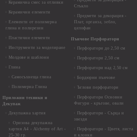
Керамична смес за отливки
Стъкло
Керамични елементи
Предмети за декорация -
Елементи от полимерна
Плат, органза, зебло,
глина и полирезин
целофан
Пластични елементи
Пънчове Перфоратори
Инструменти за моделиране
Перфоратори до 2,50 см
Молдове и шаблони
Перфоратори 2,50 см
Глина
Перфоратори над 2,50 см
Самосъхнеща глина
Бордюрни пънчове
Полимерна Глина
Ъглови перфоратори
Перфоратори Основни
Приложни техники и
Фигури - кръгове, овали
Декупаж
Декупажна хартия
Перфоратори - Сърца и
звезди
Оризова декупажна
хартия А4 - Alchemy of Art -
Перфоратори - Цветя, листа
25-30 гр.
и клонки