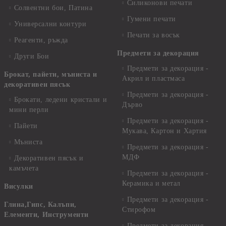
Силиконови печати
Солвентни бои, Патина
Гумени печати
Универсални контури
Печати за восък
Реагенти, ръжда
Предмети за декорация
Други Бои
Предмети за декорация -
Брокат, пайети, мъниста и
Акрил и пластмаса
декоративен пясък
Предмети за декорация -
Брокати, ледени кристали и
Дърво
мини перли
Предмети за декорация -
Пайети
Мукава, Картон и Хартия
Мъниста
Предмети за декорация -
МДФ
Декоративен пясък и
камъчета
Предмети за декорация -
Керамика и метал
Висулки
Предмети за декорация -
Глина,Гипс, Калъпи,
Стирофом
Елементи, Инструменти
Предмети за декорация -