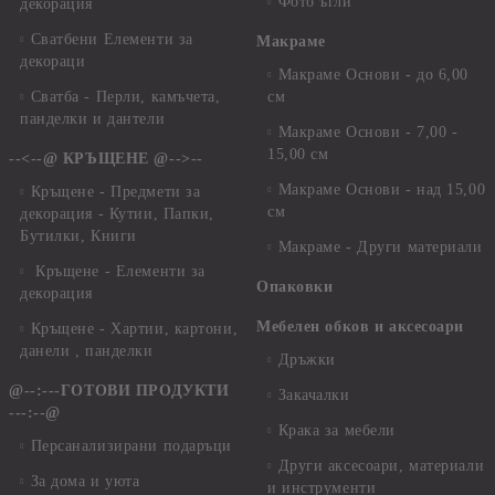
Фото ъгли
декорация
Сватбени Елементи за
Макраме
декораци
Макраме Основи - до 6,00
Сватба - Перли, камъчета,
см
панделки и дантели
Макраме Основи - 7,00 -
15,00 см
--<--@ КРЪЩЕНЕ @-->--
Макраме Основи - над 15,00
Кръщене - Предмети за
см
декорация - Кутии, Папки,
Бутилки, Книги
Макраме - Други материали
Кръщене - Елементи за
Опаковки
декорация
Мебелен обков и аксесоари
Кръщене - Хартии, картони,
данели , панделки
Дръжки
@--:---ГОТОВИ ПРОДУКТИ
Закачалки
---:--@
Крака за мебели
Персанализирани подаръци
Други аксесоари, материали
За дома и уюта
и инструменти