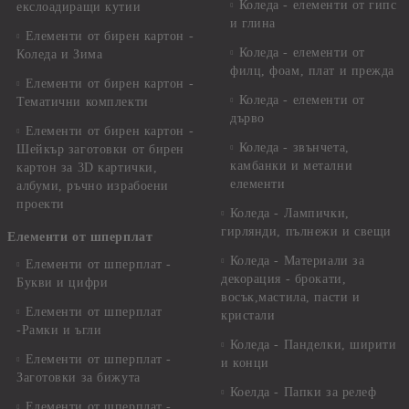
Коледа - елементи от гипс
екслоадиращи кутии
и глина
Елементи от бирен картон -
Коледа - елементи от
Коледа и Зима
филц, фоам, плат и прежда
Елементи от бирен картон -
Коледа - елементи от
Тематични комплекти
дърво
Елементи от бирен картон -
Коледа - звънчета,
Шейкър заготовки от бирен
камбанки и метални
картон за 3D картички,
елементи
албуми, ръчно израбоени
проекти
Коледа - Лампички,
гирлянди, пълнежи и свещи
Елементи от шперплат
Коледа - Материали за
Елементи от шперплат -
декорация - брокати,
Букви и цифри
восък,мастила, пасти и
Елементи от шперплат
кристали
-Рамки и ъгли
Коледа - Панделки, ширити
Елементи от шперплат -
и конци
Заготовки за бижута
Коелда - Папки за релеф
Елементи от шперплат -