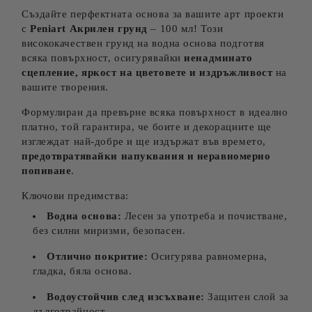
Създайте перфектната основа за вашите арт проекти
с
Peniart Акрилен грунд
– 100 мл! Този
висококачествен грунд на водна основа подготвя
всяка повърхност, осигурявайки
ненадминато
сцепление, яркост на цветовете и издръжливост
на
вашите творения.
Формулиран да превърне всяка повърхност в идеално
платно, той гарантира, че боите и декорациите ще
изглеждат най-добре и ще издържат във времето,
предотвратявайки напуквания и неравномерно
попиване
.
Ключови предимства:
Водна основа:
Лесен за употреба и почистване,
без силни миризми, безопасен.
Отлично покритие:
Осигурява равномерна,
гладка, бяла основа.
Водоустойчив след изсъхване:
Защитен слой за
дълготрайност.