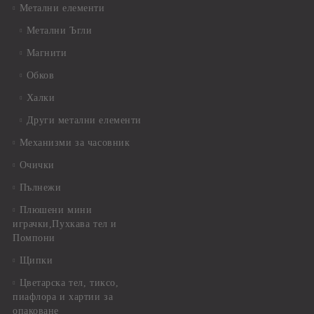
Метални елементи
Метални Ъгли
Магнити
Обков
Халки
Други метални елементи
Механизми за часовник
Очички
Пълнежи
Плюшени мини
играчки,Пухкава тел и
Помпони
Щипки
Цветарска тел, тиксо,
пиафлора и хартии за
опаковане