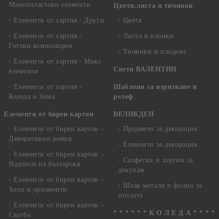
Многопластови елементи
Цветя,листа и тичинки
Елементи от хартия - Други
Цветя
Елементи от хартия -
Листа и клонки
Готови композиции
Тичинки и плодове
Елементи от хартия - Микс
Свети ВАЛЕНТИН
елементи
Елементи от хартия -
Шаблони за изрязване и
Коледа и Зима
релеф
Елементи от бирен картон
ВЕЛИКДЕН
Елементи от бирен картон -
Предмети за декорация
Декоративни рамки
Елементи за декорация
Елементи от бирен картон -
Салфетки и хартии за
Надписи на български
декупаж
Елементи от бирен картон -
Шлак метали и фолио за
Ъгли и орнаменти
позлата
Елементи от бирен картон -
* * * * * * К О Л Е Д А * * * *
Сватба