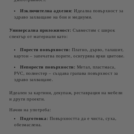
Изключителна адхезия:
Идеална повърхност за
здраво захващане на бои и медиуми.
Универсална приложимост:
Съвместим с широк
спектър от материали като:
Порести повърхности:
Платно, дърво, талашит,
картон – запечатва порите, осигурява ярки цветове.
Непорести повърхности:
Метал, пластмаса,
PVC, полиестер – създава грапава повърхност за
здраво захващане.
Идеален за картини, декупаж, реставрация на мебели
и други проекти.
Начин на употреба:
Подготовка:
Повърхността да е чиста, суха,
обезмаслена.