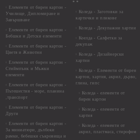
* *
Елементи от бирен картон -
Коледа - Заготовки за
Училище, Дипломиране и
картички и пликове
Завършване
Коледа - Декупажни хартии
Елементи от бирен картон -
Бебшки и Детски елементи
Коелда - Салфетки за
декупаж
Елементи от бирен картон -
Цветя и Животни
Коледа - Дизайнерски
хартии
Елементи от бирен картон -
Стиймпънк и Мъжки
Коледа - Eлементи от бирен
елементи
картон, хартия, акрил, дърво,
глина, гипс
Елементи от бирен картон -
Пътешестия - море, планина
Коледа - елементи от
,транспорт
бирен картон
Елементи от бирен картон -
Коледа - елементи от
Други
хартия
Елементи от бирен картон -
Коледа - елементи от
За миниатюри, дълбоки
акрил, пластмаса, стирофом
рамки, бебешки съкровища и