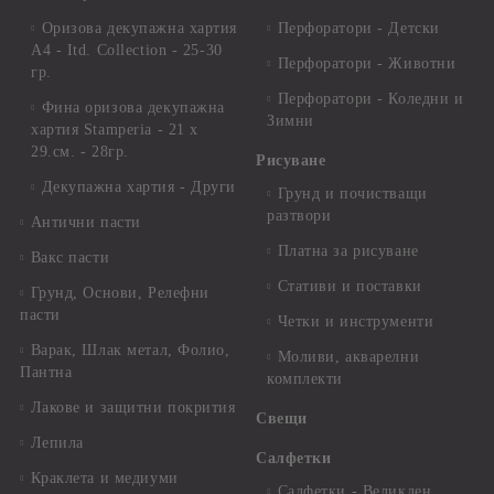
Оризова декупажна хартия
Перфоратори - Детски
А4 - Itd. Collection - 25-30
Перфоратори - Животни
гр.
Перфоратори - Коледни и
Фина оризова декупажна
Зимни
хартия Stamperia - 21 х
29.см. - 28гр.
Рисуване
Декупажна хартия - Други
Грунд и почистващи
разтвори
Антични пасти
Платна за рисуване
Вакс пасти
Стативи и поставки
Грунд, Основи, Релефни
пасти
Четки и инструменти
Варак, Шлак метал, Фолио,
Моливи, акварелни
Пантна
комплекти
Лакове и защитни покрития
Свещи
Лепила
Салфетки
Краклета и медиуми
Салфетки - Великден