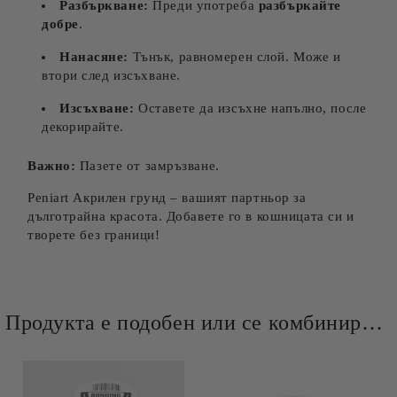
Разбъркване:
Преди употреба
разбъркайте
добре
.
Нанасяне:
Тънък, равномерен слой. Може и
втори след изсъхване.
Изсъхване:
Оставете да изсъхне напълно, после
декорирайте.
Важно:
Пазете от замръзване.
Peniart Акрилен грунд – вашият партньор за
дълготрайна красота. Добавете го в кошницата си и
творете без граници!
Продукта е подобен или се комбинира добре и със следните продукти :