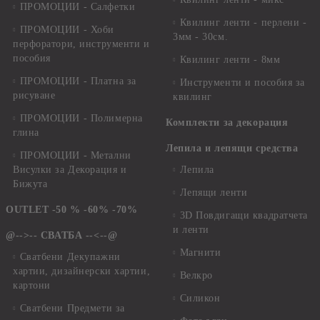
ПРОМОЦИИ - Салфетки
Квилинг ленти - перлени -
ПРОМОЦИИ - Хоби
3мм - 30см.
перфоратори, инструменти и
пособия
Квилинг ленти - 8мм
ПРОМОЦИИ - Платна за
Инструменти и пособия за
рисуване
квилинг
ПРОМОЦИИ - Полимерна
Комплекти за декорация
глина
Лепила и лепящи средства
ПРОМОЦИИ - Метални
Висулки за Декорация и
Лепила
Бижута
Лепящи ленти
OUTLET -50 % -60% -70%
3D Повдигащи квадратчета
и ленти
@-->-- СВАТБА --<--@
Магнити
Сватбени Декупажни
хартии, дизайнерски хартии,
Велкро
картони
Силикон
Сватбени Предмети за