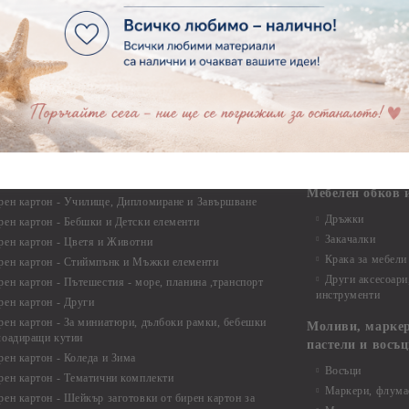
ртия - Други
Фото ъгли
ртия - Готови композиции
Макраме
ртия - Микс елементи
ртия - Коледа и Зима
Макраме Основи 
Макраме Основи 
ирен картон
Макраме Основи 
рен картон - Декоративни рамки
Макраме - Друг
рен картон - Надписи на български
Опаковки
рен картон - Ъгли и орнаменти
рен картон - Сватба
Мебелен обков 
рен картон - Училище, Дипломиране и Завършване
Дръжки
рен картон - Бебшки и Детски елементи
Закачалки
рен картон - Цветя и Животни
Крака за мебели
рен картон - Стиймпънк и Мъжки елементи
Други аксесоари
рен картон - Пътешестия - море, планина ,транспорт
инструменти
рен картон - Други
рен картон - За миниатюри, дълбоки рамки, бебешки
Моливи, маркер
лоадиращи кутии
пастели и восъ
рен картон - Коледа и Зима
Восъци
рен картон - Тематични комплекти
Маркери, флума
рен картон - Шейкър заготовки от бирен картон за