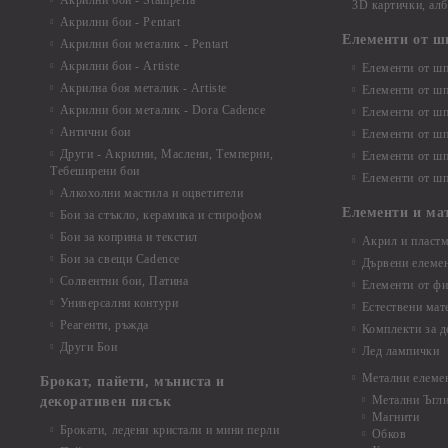
Акрилни бои - Stamperia
3D картички, ал
Акрилни бои - Pentart
Елементи от ш
Акрилни бои металик - Pentart
Акрилни бои - Artiste
Елементи от шп
Акрилна боя металик - Artiste
Елементи от шп
Акрилни бои металик - Dora Cadence
Елементи от шп
Антични бои
Елементи от шп
Други - Акрилни, Маслени, Темперни,
Елементи от шп
Тебеширени бои
Елементи от шп
Алкохолни мастила и оцветители
Елементи и ма
Бои за стъкло, керамика и стирофом
Бои за коприна и текстил
Акрил и пластм
Бои за свещи Cadence
Дървени елеме
Солвентни бои, Патина
Елементи от фи
Универсални контури
Естествени мат
Реагенти, ръжда
Комплекти за д
Други Бои
Лед лампички
Метални елеме
Брокат, пайети, мъниста и
Метални Ъгл
декоративен пясък
Магнити
Брокати, ледени кристали и мини перли
Обков