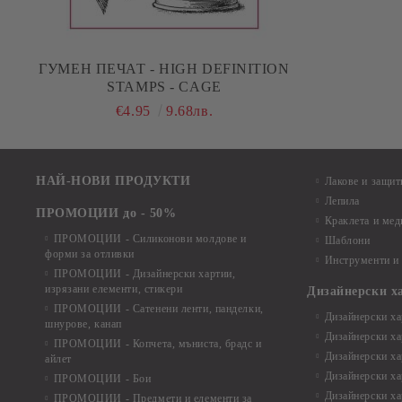
ГУМЕН ПЕЧАТ - HIGH DEFINITION
STAMPS - CAGE
€4.95
9.68лв.
НАЙ-НОВИ ПРОДУКТИ
Лакове и защит
Лепила
ПРОМОЦИИ до - 50%
Краклета и ме
ПРОМОЦИИ - Силиконови молдове и
Шаблони
форми за отливки
Инструменти и
ПРОМОЦИИ - Дизайнерски хартии,
изрязани елементи, стикери
Дизайнерски х
ПРОМОЦИИ - Сатенени ленти, панделки,
Дизайнерски хар
шнурове, канап
Дизайнерски хар
ПРОМОЦИИ - Копчета, мъниста, брадс и
Дизайнерски хар
айлет
Дизайнерски ха
ПРОМОЦИИ - Бои
Дизайнерски хар
ПРОМОЦИИ - Предмети и елементи за