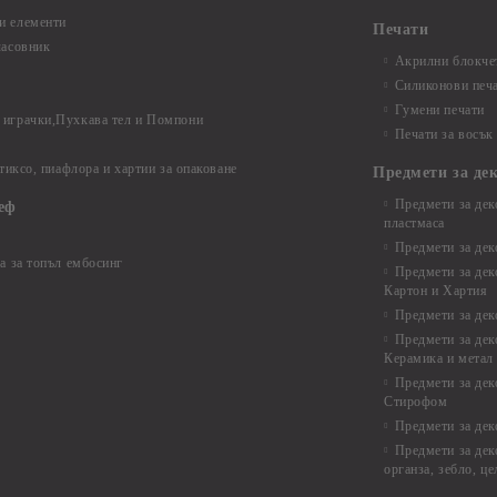
и елементи
Печати
часовник
Акрилни блокчет
Силиконови печ
Гумени печати
играчки,Пухкава тел и Помпони
Печати за восък
 тиксо, пиафлора и хартии за опаковане
Предмети за де
Предмети за дек
еф
пластмаса
Предмети за дек
а за топъл ембосинг
Предмети за дек
Картон и Хартия
Предмети за де
Предмети за дек
Керамика и метал
Предмети за дек
Стирофом
Предмети за дек
Предмети за дек
органза, зебло, ц