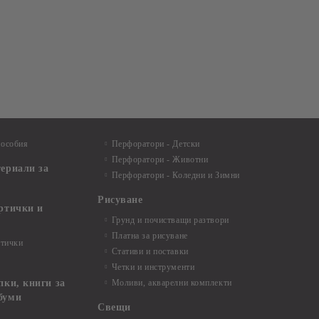
пособия
Перфоратори - Детски
Перфоратори - Животни
териали за
Перфоратори - Коледни и Зимни
Рисуване
артички и
Грунд и почистващи разтвори
Платна за рисуване
ртички
Стативи и поставки
Четки и инструменти
пки, книги за
Моливи, акварелни комплекти
буми
Свещи