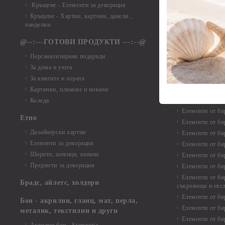
Елементи от ха
Кръщене - Елементи за декорация
Елементи от ха
Кръщене - Хартии, картони, данели ,
Елементи от ха
панделки
Елементи от ха
@--:---ГОТОВИ ПРОДУКТИ ---:--@
Елементи от б
Персанализирани подаръци
Елементи от би
За дома и уюта
Елементи от би
За книгите и хората
Елементи от би
Картички, пликове и покани
Елементи от би
Коледа
Елементи от би
Етно
Елементи от би
Дизайнерски хартии
Елементи от би
Елементи за декорация
Елементи от би
Ширити, шевици, канапи
Елементи от би
Предмети за декорация
Елементи от би
Елементи от би
Брадс, айлетс, холдери
съкровища и екс
Елементи от би
Бои - акрилни, гланц, мат, перла,
Елементи от би
металик, текстилни и други
Елементи от би