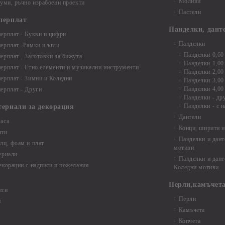
Моливи
буми, ръчно израбоени проекти
Пастели
перплат
Панделки, дант
ерплат - Букви и цифри
Панделки
ерплат -Рамки и ъгли
Панделки 0,60
ерплат - Заготовки за бижута
Панделки 1,00
ерплат - Етно елементи и музикални инструменти
Панделки 2,00
ерплат - Зимни и Коледни
Панделки 3,00
Панделки 4,00
ерплат - Други
Панделки - др
Панделки - с н
териали за декорация
Дантели
аса
Конци, ширити и
нти
Панделки и дант
лц, фоам и плат
мотиви
ериали
Панделки и дант
екорации с надписи и пожелания
Коледни мотиви
Перли,камъчета
нти
Перли
и
Камъчета
Копчета