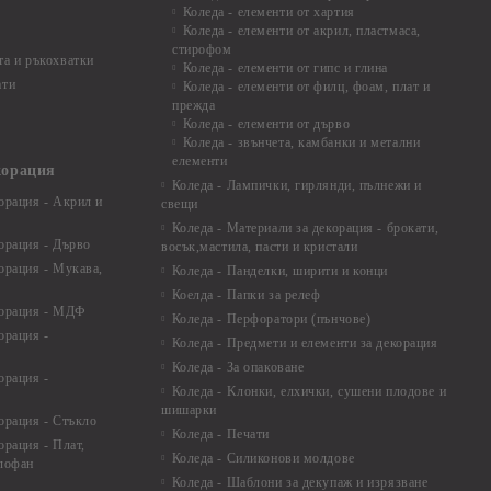
Коледа - елементи от хартия
Коледа - елементи от акрил, пластмаса,
стирофом
а и ръкохватки
Коледа - елементи от гипс и глина
ати
Коледа - елементи от филц, фоам, плат и
прежда
Коледа - елементи от дърво
Коледа - звънчета, камбанки и метални
елементи
корация
Коледа - Лампички, гирлянди, пълнежи и
орация - Акрил и
свещи
Коледа - Материали за декорация - брокати,
орация - Дърво
восък,мастила, пасти и кристали
орация - Мукава,
Коледа - Панделки, ширити и конци
Коелда - Папки за релеф
корация - МДФ
Коледа - Перфоратори (пънчове)
орация -
Коледа - Предмети и елементи за декорация
Коледа - За опаковане
орация -
Коледа - Kлонки, елхички, сушени плодове и
шишарки
орация - Стъкло
Коледа - Печати
орация - Плат,
Коледа - Силиконови молдове
елофан
Коледа - Шаблони за декупаж и изрязване