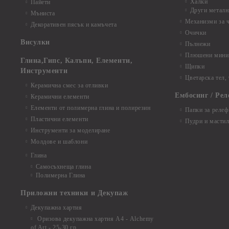
Халки
Пайети
Други металн
Мъниста
Механизми за 
Декоративен пясък и камъчета
Очички
Висулки
Пълнежи
Плюшени мини 
Глина,Гипс, Калъпи, Елементи,
Щипки
Инструменти
Цветарска тел,
Керамична смес за отливки
Ембосинг / Рел
Керамични елементи
Елементи от полимерна глина и полирезин
Папки за релеф
Пластични елементи
Пудри и мастил
Инструменти за моделиране
Молдове и шаблони
Глина
Самосъхнеща глина
Полимерна Глина
Приложни техники и Декупаж
Декупажна хартия
Оризова декупажна хартия А4 - Alchemy
of Art - 25-30 гр.