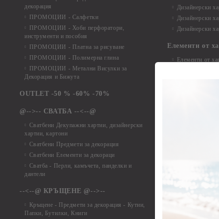
декорация
Дизайнерски ха
ПРОМОЦИИ - Салфетки
Дизайнерски ха
ПРОМОЦИИ - Хоби перфоратори,
Дизайнерски ха
инструменти и пособия
Елементи от х
ПРОМОЦИИ - Платна за рисуване
ПРОМОЦИИ - Полимерна глина
Елементи от ха
ПРОМОЦИИ - Метални Висулки за
Елементи от ха
Декорация и Бижута
Елементи от ха
Елементи от ха
OUTLET -50 % -60% -70%
Елементи от ха
@-->-- СВАТБА --<--@
Елементи от ха
Елементи от ха
Сватбени Декупажни хартии, дизайнерски
хартии, картони
Елементи от ха
Сватбени Предмети за декорация
Елементи от ха
Сватбени Елементи за декораци
Елементи от ха
Сватба - Перли, камъчета, панделки и
Елементи от ха
дантели
Елементи от ха
Елементи от ха
--<--@ КРЪЩЕНЕ @-->--
Елементи то хар
Кръщене - Предмети за декорация - Кутии,
Елементи от ха
Папки, Бутилки, Книги