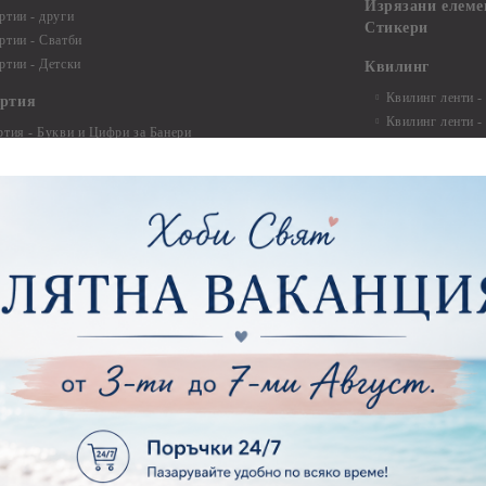
Изрязани елеме
ртии - други
Стикери
ртии - Сватби
ртии - Детски
Квилинг
Квилинг ленти -
артия
Квилинг ленти -
ртия - Букви и Цифри за Банери
Квилинг ленти -
ртия - Детски
30см.
ртия - Училище, Дипломиране и Абитуриентски
Квилинг ленти -
ртия - Животни, птици, пеперуди
Инструменти и п
ртия - Любов, Сватба, Свети Валентин
квилинг
ртия - Дантели, бордюри, ъгли
Комплекти за д
ртия - Рамки
ртия - Цветя, листа и клони
Лепила и лепящ
ртия - За Жени
Лепила
ртия - За Мъже
Лепящи ленти
ртия - Морски
3D Повдигащи к
ртия - Къщи, Врати, Прозорци, Огради, Фенери
ленти
ртия - Пътешествия и Фото моменти
Магнити
тия - Такове, табелки, етикети
Велкро
ртия - Многопластови елементи
Силикон