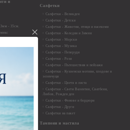
нти и
Салфетки
Салфетки - Великден
Салфетки - Детски
 3мм - 35см.
Салфетки - Животни, птици и насекоми
 микс
Салфетки - Коледни и Зимни
 перлени - 3мм -
Салфетки - Морски
Салфетки - Музика
 8мм
Салфетки - Пеперуди
особия за
Салфетки - Рози
Салфетки - Пътешествия и пейзажи
екорация
Салфетки - Кухненски мотиви, плодове и
зеленчуци
и средства
Салфетки - Цветя и листа
Салфетки - Свети Валентин, Сватбени,
Любов, Рожден ден
Салфетки - Фонове и бордюри
вадратчета и
Салфетки - Други
Салфетки на пакет
Тампони и мастила