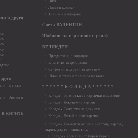
Цветя
Листа и клонки
Тичинки и плодове
ели и други
Свети ВАЛЕНТИН
 см
Шаблони за изрязване и релеф
 см
 см
ВЕЛИКДЕН
 см
 см
Предмети за декорация
уги
Елементи за декорация
адпис
Салфетки и хартии за декупаж
Шлак метали и фолио за позлата
 други
ели - Детски
* * * * * * К О Л Е Д А * * * * * *
Коледа - Заготовки за картички и пликове
ели - Зимни и
Коледа - Декупажни хартии
Коелда - Салфетки за декупаж
 и копчета
Коледа - Дизайнерски хартии
Коледа - Eлементи от бирен картон, хартия,
акрил, дърво, глина, гипс
Коледа - елементи от бирен картон