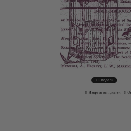
Сподели
Изпрати на приятел
О