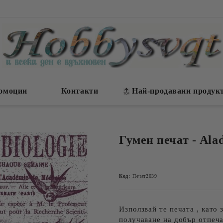
омоции
Контакти
Най-продавани продук
Гумен печат - Ala
Код:
Печат2039
Използвай те печата , като
получаване на добър отпеча