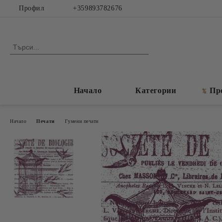
Профил
+359893782676
Начало
Категории
Пр
Начало
Печати
Гумени печати