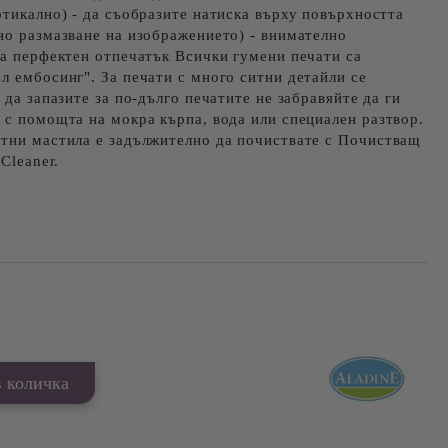
ртикално) - да съобразите натиска върху повърхността
но размазване на изображението) - внимателно
на перфектен отпечатък Всички гумени печати са
л ембосинг". За печати с много ситни детайли се
 да запазите за по-дълго печатите не забравяйте да ги
 с помощта на мокра кърпа, вода или специален разтвор.
нтни мастила е задължително да почиствате с Почистващ
Cleaner.
Добави в желани