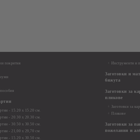
ни покрития
Инструменти и 
Заготовки и ма
диуми
бижута
 пособия
Заготовки за к
пликове
артии
Заготовки за ка
тии - 15.20 х 15.20 см.
Пликове
тии - 20.30 х 20.30 см.
тии - 30.50 х 30.50 см.
Заготовки за па
пожелания и ал
ртии - 21,00 х 29,70 см
тии - 15.20 x 30.50 см.