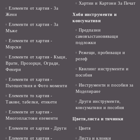
Хартии и Картони За Печат
Елементи от хартия - За
Жени
Хоби инструменти и
консумативи
Елементи от хартия - За
Предпазни
Мъже
самовъзстановяващи
Елементи от хартия -
подложки
Морски
Режещи, пробиващи и
Елементи от хартия - Къщи,
релеф
Врати, Прозорци, Огради,
Квилинг инструменти и
Фенери
пособия
Елементи от хартия -
Инструменти и пособия за
Пътешествия и Фото моменти
Моделиране
Елементи то хартия -
Други инструменти,
Такове, табелки, етикети
консумативи и пособия
Елементи от хартия -
Многопластови елементи
Цветя,листа и тичинки
Елементи от хартия - Други
Цветя
Елементи от хартия -
Листа и клонки