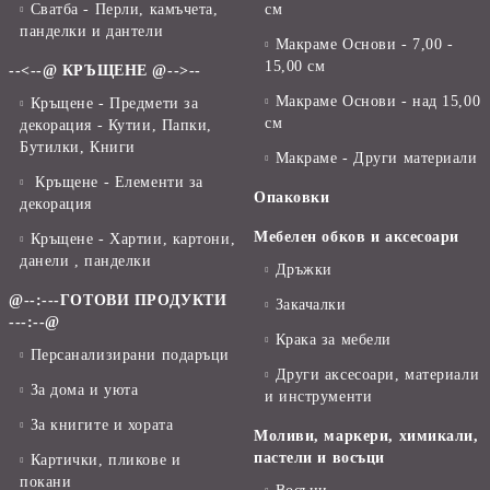
Сватба - Перли, камъчета,
см
панделки и дантели
Макраме Основи - 7,00 -
15,00 см
--<--@ КРЪЩЕНЕ @-->--
Макраме Основи - над 15,00
Кръщене - Предмети за
см
декорация - Кутии, Папки,
Бутилки, Книги
Макраме - Други материали
Кръщене - Елементи за
Опаковки
декорация
Мебелен обков и аксесоари
Кръщене - Хартии, картони,
данели , панделки
Дръжки
@--:---ГОТОВИ ПРОДУКТИ
Закачалки
---:--@
Крака за мебели
Персанализирани подаръци
Други аксесоари, материали
За дома и уюта
и инструменти
За книгите и хората
Моливи, маркери, химикали,
пастели и восъци
Картички, пликове и
покани