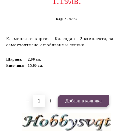
1.19лв.
Код:
ХЕ26473
Елементи от хартия - Календар - 2 комплекта, за
самостоятелно сглобяване и лепене
Ширина:
2,00
см.
Височина:
15,00
см.
Добави в желани