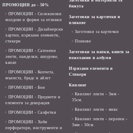
Заготовки и материали за
ПРОМОЦИИ до - 50%
бижута
ПРОМОЦИИ - Силиконови
Заготовки за картички и
молдове и форми за отливки
пликове
ПРОМОЦИИ - Дизайнерски
Заготовки за картички
хартии, изрязани елементи,
стикери
Пликове
ПРОМОЦИИ - Сатенени
Заготовки за папки, книги за
ленти, панделки, шнурове,
пожелания и албуми
канап
Изрязани елементи и
ПРОМОЦИИ - Копчета,
Стикери
мъниста, брадс и айлет
Квилинг
ПРОМОЦИИ - Бои
Квилинг ленти - 3мм -
ПРОМОЦИИ - Предмети и
35см.
елементи за декорация
Квилинг ленти - микс
ПРОМОЦИИ - Салфетки
Квилинг ленти - перлени -
ПРОМОЦИИ - Хоби
3мм - 30см.
перфоратори, инструменти и