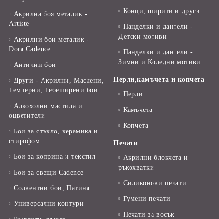
Конци, ширити и други
Акрилна боя металик -
Artiste
Панделки и дантели -
Детски мотиви
Акрилни бои металик -
Dora Cadence
Панделки и дантели -
Зимни и Коледни мотиви
Антични бои
Перли,камъчета и копчета
Други - Акрилни, Маслени,
Темперни, Тебеширени бои
Перли
Алкохолни мастила и
Камъчета
оцветители
Копчета
Бои за стъкло, керамика и
стирофом
Печати
Бои за коприна и текстил
Акрилни блокчета и
ръкохватки
Бои за свещи Cadence
Силиконови печати
Солвентни бои, Патина
Гумени печати
Универсални контури
Печати за восък