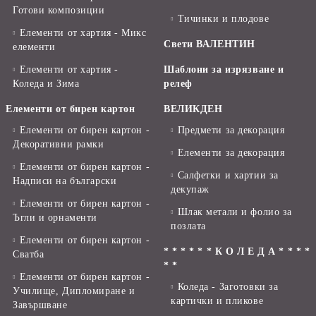
Готови композиции
Тичинки и плодове
Елементи от хартия - Микс
Свети ВАЛЕНТИН
елементи
Елементи от хартия -
Шаблони за изрязване и
Коледа и Зима
релеф
Елементи от бирен картон
ВЕЛИКДЕН
Елементи от бирен картон -
Предмети за декорация
Декоративни рамки
Елементи за декорация
Елементи от бирен картон -
Салфетки и хартии за
Надписи на български
декупаж
Елементи от бирен картон -
Шлак метали и фолио за
Ъгли и орнаменти
позлата
Елементи от бирен картон -
* * * * * * К О Л Е Д А * * * *
Сватба
* *
Елементи от бирен картон -
Коледа - Заготовки за
Училище, Дипломиране и
картички и пликове
Завършване