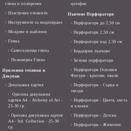
глина и полирезин
целофан
Пластични елементи
Пънчове Перфоратори
Инструменти за моделиране
Перфоратори до 2,50 см
Молдове и шаблони
Перфоратори 2,50 см
Глина
Перфоратори над 2,50 см
Самосъхнеща глина
Бордюрни пънчове
Полимерна Глина
Ъглови перфоратори
Перфоратори Основни
Приложни техники и
Фигури - кръгове, овали
Декупаж
Декупажна хартия
Перфоратори - Сърца и
звезди
Оризова декупажна
хартия А4 - Alchemy of Art -
Перфоратори - Цветя, листа
25-30 гр.
и клонки
Оризова декупажна хартия
Перфоратори - Детски
А4 - Itd. Collection - 25-30
Перфоратори - Животни
гр.