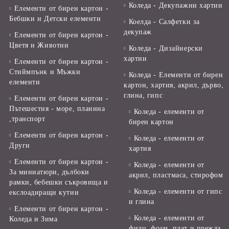
Коледа - Декупажни хартии
Елементи от бирен картон -
Бебшки и Детски елементи
Коелда - Салфетки за
декупаж
Елементи от бирен картон -
Цветя и Животни
Коледа - Дизайнерски
хартии
Елементи от бирен картон -
Стиймпънк и Мъжки
Коледа - Eлементи от бирен
елементи
картон, хартия, акрил, дърво,
глина, гипс
Елементи от бирен картон -
Пътешестия - море, планина
Коледа - елементи от
,транспорт
бирен картон
Елементи от бирен картон -
Коледа - елементи от
Други
хартия
Елементи от бирен картон -
Коледа - елементи от
За миниатюри, дълбоки
акрил, пластмаса, стирофом
рамки, бебешки съкровища и
Коледа - елементи от гипс
екслоадиращи кутии
и глина
Елементи от бирен картон -
Коледа - елементи от
Коледа и Зима
филц, фоам, плат и прежда