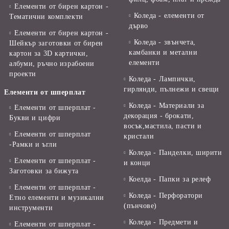
Елементи от бирен картон -
Коледа - елементи от
Тематични комплекти
дърво
Елементи от бирен картон -
Коледа - звънчета,
Шейкър заготовки от бирен
камбанки и метални
картон за 3D картички,
елементи
албуми, ръчно израбоени
проекти
Коледа - Лампички,
гирлянди, пълнежи и свещи
Елементи от шперплат
Коледа - Материали за
Елементи от шперплат -
декорация - брокати,
Букви и цифри
восък,мастила, пасти и
Елементи от шперплат
кристали
-Рамки и ъгли
Коледа - Панделки, ширити
Елементи от шперплат -
и конци
Заготовки за бижута
Коелда - Папки за релеф
Елементи от шперплат -
Коледа - Перфоратори
Етно елементи и музикални
(пънчове)
инструменти
Коледа - Предмети и
Елементи от шперплат -