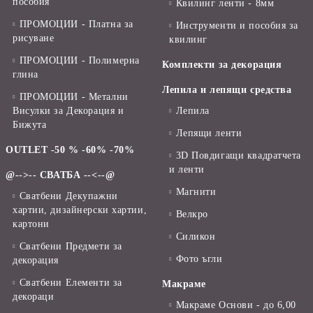
пособия
Квилинг ленти - 8мм
ПРОМОЦИИ - Платна за
Инструменти и пособия за
рисуване
квилинг
ПРОМОЦИИ - Полимерна
Комплекти за декорация
глина
Лепила и лепящи средства
ПРОМОЦИИ - Метални
Висулки за Декорация и
Лепила
Бижута
Лепящи ленти
OUTLET -50 % -60% -70%
3D Повдигащи квадратчета
и ленти
@-->-- СВАТБА --<--@
Магнити
Сватбени Декупажни
хартии, дизайнерски хартии,
Велкро
картони
Силикон
Сватбени Предмети за
Фото ъгли
декорация
Сватбени Елементи за
Макраме
декораци
Макраме Основи - до 6,00