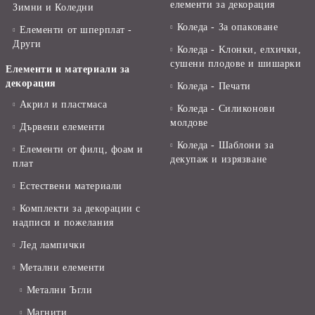
елементи за декорация
Зимни и Коледни
Коледа - За опаковане
Елементи от шперплат -
Други
Коледа - Kлонки, елхички,
сушени плодове и шишарки
Елементи и материали за
декорация
Коледа - Печати
Акрил и пластмаса
Коледа - Силиконови
молдове
Дървени елементи
Коледа - Шаблони за
Елементи от филц, фоам и
декупаж и изрязване
плат
Естествени материали
Комплекти за декорации с
надписи и пожелания
Лед лампички
Метални елементи
Метални Ъгли
Магнити