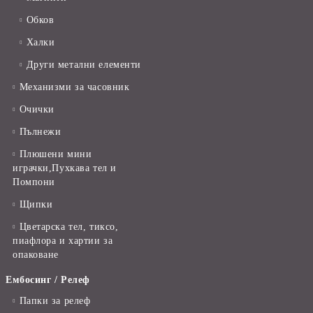
Обков
Халки
Други метални елементи
Механизми за часовник
Очички
Пълнежи
Плюшени мини
играчки,Пухкава тел и
Помпони
Щипки
Цветарска тел, тиксо,
пиафлора и хартии за
опаковане
Ембосинг / Релеф
Папки за релеф