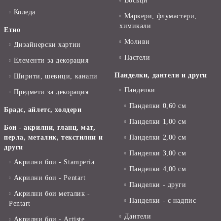
Восъци
Коледа
Маркери, флумастери,
химикали
Етно
Моливи
Дизайнерски хартии
Пастели
Елементи за декорация
Панделки, дантели и други
Ширити, шевици, канапи
Панделки
Предмети за декорация
Панделки 0,60 см
Брадс, айлетс, холдери
Панделки 1,00 см
Бои - акрилни, гланц, мат,
перла, металик, текстилни и
Панделки 2,00 см
други
Панделки 3,00 см
Акрилни бои - Stamperia
Панделки 4,00 см
Акрилни бои - Pentart
Панделки - други
Акрилни бои металик -
Панделки - с надпис
Pentart
Дантели
Акрилни бои - Artiste