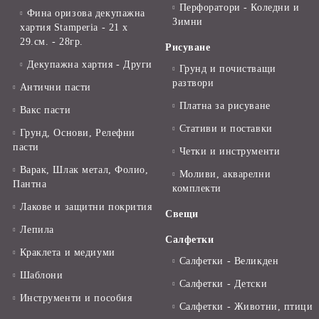
Перфоратори - Коледни и
Фина оризова декупажна
Зимни
хартия Stamperia - 21 х
29.см. - 28гр.
Рисуване
Декупажна хартия - Други
Грунд и почистващи
разтвори
Антични пасти
Платна за рисуване
Вакс пасти
Стативи и поставки
Грунд, Основи, Релефни
пасти
Четки и инструменти
Варак, Шлак метал, Фолио,
Моливи, акварелни
Пантна
комплекти
Лакове и защитни покрития
Свещи
Лепила
Салфетки
Краклета и медиуми
Салфетки - Великден
Шаблони
Салфетки - Детски
Инструменти и пособия
Салфетки - Животни, птици