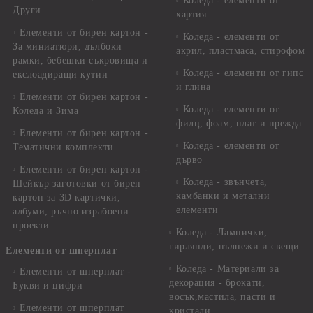
Коледа - елементи от
Други
хартия
Елементи от бирен картон -
Коледа - елементи от
За миниатюри, дълбоки
акрил, пластмаса, стирофом
рамки, бебешки съкровища и
Коледа - елементи от гипс
екслоадиращи кутии
и глина
Елементи от бирен картон -
Коледа - елементи от
Коледа и Зима
филц, фоам, плат и прежда
Елементи от бирен картон -
Коледа - елементи от
Тематични комплекти
дърво
Елементи от бирен картон -
Коледа - звънчета,
Шейкър заготовки от бирен
камбанки и метални
картон за 3D картички,
елементи
албуми, ръчно израбоени
проекти
Коледа - Лампички,
гирлянди, пълнежи и свещи
Елементи от шперплат
Коледа - Материали за
Елементи от шперплат -
декорация - брокати,
Букви и цифри
восък,мастила, пасти и
Елементи от шперплат
кристали