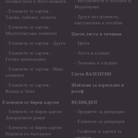
Инструменти и пособия за
Пътешествия и Фото моменти
Моделиране
Елементи то хартия -
Други инструменти,
Такове, табелки, етикети
консумативи и пособия
Елементи от хартия -
Многопластови елементи
Цветя,листа и тичинки
Елементи от хартия - Други
Цветя
Елементи от хартия -
Листа и клонки
Готови композиции
Тичинки и плодове
Елементи от хартия - Микс
Свети ВАЛЕНТИН
елементи
Елементи от хартия -
Шаблони за изрязване и
Коледа и Зима
релеф
Елементи от бирен картон
ВЕЛИКДЕН
Елементи от бирен картон -
Предмети за декорация
Декоративни рамки
Елементи за декорация
Елементи от бирен картон -
Салфетки и хартии за
Надписи на български
декупаж