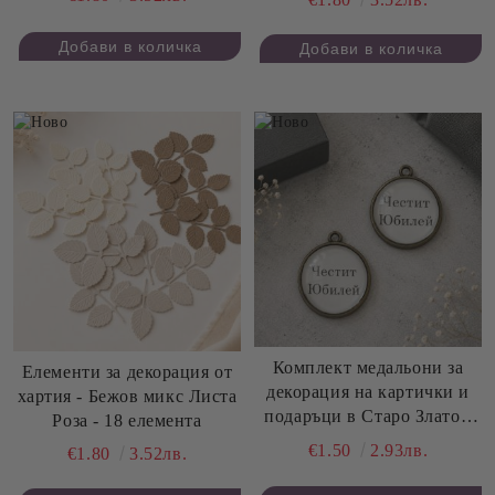
Комплект медальони за
Елементи за декорация от
декорация на картички и
хартия - Бежов микс Листа
подаръци в Старо Злато -
Роза - 18 елемента
Честит Юбилей - 2,20 см -
€1.50
2.93лв.
€1.80
3.52лв.
2 бр.