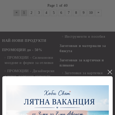
Page 1 of 40
«
»
1
2
3
4
5
6
7
8
9
10
Инструменти и пособия
НАЙ-НОВИ ПРОДУКТИ
Заготовки и материали за
ПРОМОЦИИ до - 50%
бижута
ПРОМОЦИИ - Силиконови
Заготовки за картички и
молдове и форми за отливки
пликове
ПРОМОЦИИ - Дизайнерски
Заготовки за картички
хартии, изрязани елементи,
стикери
Пликове
ПРОМОЦИИ - Сатенени
Заготовки за папки, книги за
ленти, панделки, шнурове,
пожелания и албуми
канап
Изрязани елементи и
ПРОМОЦИИ - Копчета,
Стикери
мъниста, брадс и айлет