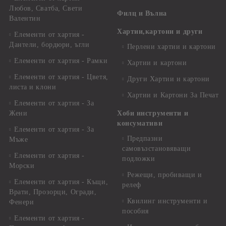
Любов, Сватба, Свети
Филц и Вълна
Валентин
Хартии,картони и други
Елементи от хартия -
Дантели, бордюри, ъгли
Перлени хартии и картони
Елементи от хартия - Рамки
Хартии и картони
Елементи от хартия - Цветя,
Други Хартии и картони
листа и клони
Хартии и Картони За Печат
Елементи от хартия - За
Жени
Хоби инструменти и
консумативи
Елементи от хартия - За
Предпазни
Мъже
самовъзстановяващи
Елементи от хартия -
подложки
Морски
Режещи, пробиващи и
Елементи от хартия - Къщи,
релеф
Врати, Прозорци, Огради,
Квилинг инструменти и
Фенери
пособия
Елементи от хартия -