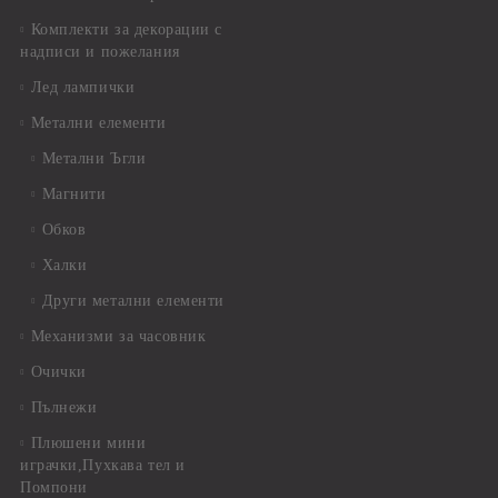
Комплекти за декорации с
надписи и пожелания
Лед лампички
Метални елементи
Метални Ъгли
Магнити
Обков
Халки
Други метални елементи
Механизми за часовник
Очички
Пълнежи
Плюшени мини
играчки,Пухкава тел и
Помпони