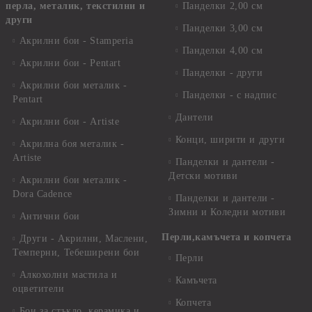
перла, металик, текстилни и
Панделки 2,00 см
други
Панделки 3,00 см
Акрилни бои - Stamperia
Панделки 4,00 см
Акрилни бои - Pentart
Панделки - други
Акрилни бои металик -
Панделки - с надпис
Pentart
Дантели
Акрилни бои - Artiste
Конци, ширити и други
Акрилна боя металик -
Artiste
Панделки и дантели -
Детски мотиви
Акрилни бои металик -
Dora Cadence
Панделки и дантели -
Зимни и Коледни мотиви
Антични бои
Перли,камъчета и копчета
Други - Акрилни, Маслени,
Темперни, Тебеширени бои
Перли
Алкохолни мастила и
Камъчета
оцветители
Копчета
Бои за стъкло, керамика и