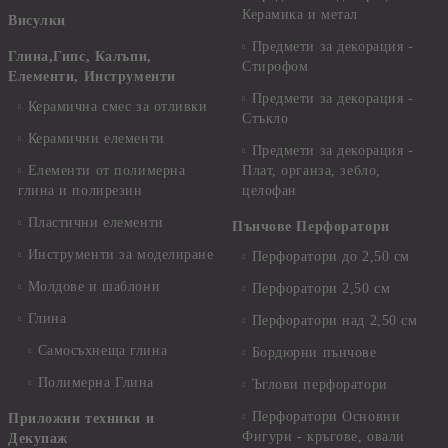
Керамика и метал
Висулки
Предмети за декорация -
Глина,Гипс, Калъпи,
Стирофом
Елементи, Инструменти
Предмети за декорация -
Керамична смес за отливки
Стъкло
Керамични елементи
Предмети за декорация -
Елементи от полимерна
Плат, органза, зебло,
глина и полирезин
целофан
Пластични елементи
Пънчове Перфоратори
Инструменти за моделиране
Перфоратори до 2,50 см
Молдове и шаблони
Перфоратори 2,50 см
Глина
Перфоратори над 2,50 см
Самосъхнеща глина
Бордюрни пънчове
Полимерна Глина
Ъглови перфоратори
Перфоратори Основни
Приложни техники и
Фигури - кръгове, овали
Декупаж