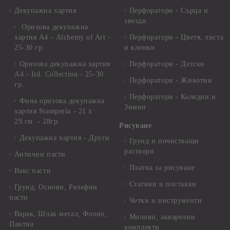
Декупажна хартия
Перфоратори - Сърца и
звезди
Оризова декупажна
хартия А4 - Alchemy of Art -
Перфоратори - Цветя, листа
25-30 гр.
и клонки
Оризова декупажна хартия
Перфоратори - Детски
А4 - Itd. Collection - 25-30
Перфоратори - Животни
гр.
Перфоратори - Коледни и
Фина оризова декупажна
Зимни
хартия Stamperia - 21 х
29.см. - 28гр.
Рисуване
Декупажна хартия - Други
Грунд и почистващи
разтвори
Антични пасти
Платна за рисуване
Вакс пасти
Стативи и поставки
Грунд, Основи, Релефни
пасти
Четки и инструменти
Варак, Шлак метал, Фолио,
Моливи, акварелни
Пантна
комплекти