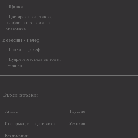
Щипки
Цветарска тел, тиксо,
пиафлора и хартии за
опаковане
Ембосинг / Релеф
Папки за релеф
Пудри и мастила за топъл
ембосинг
Бързи връзки:
За Нас
Търсене
Информация за доставка
Условия
Рекламации