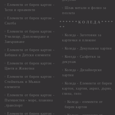
Елементи от бирен картон -
Шлак метали и фолио за
Ъгли и орнаменти
позлата
Елементи от бирен картон -
* * * * * * К О Л Е Д А * * * *
Сватба
* *
Елементи от бирен картон -
Коледа - Заготовки за
Училище, Дипломиране и
картички и пликове
Завършване
Коледа - Декупажни хартии
Елементи от бирен картон -
Бебшки и Детски елементи
Коелда - Салфетки за
декупаж
Елементи от бирен картон -
Цветя и Животни
Коледа - Дизайнерски
хартии
Елементи от бирен картон -
Стиймпънк и Мъжки
Коледа - Eлементи от бирен
елементи
картон, хартия, акрил, дърво,
глина, гипс
Елементи от бирен картон -
Пътешестия - море, планина
Коледа - елементи от
,транспорт
бирен картон
Елементи от бирен картон -