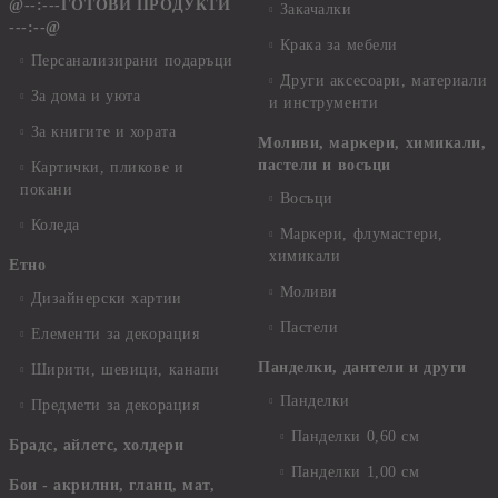
@--:---ГОТОВИ ПРОДУКТИ
Закачалки
---:--@
Крака за мебели
Персанализирани подаръци
Други аксесоари, материали
За дома и уюта
и инструменти
За книгите и хората
Моливи, маркери, химикали,
пастели и восъци
Картички, пликове и
покани
Восъци
Коледа
Маркери, флумастери,
химикали
Етно
Моливи
Дизайнерски хартии
Пастели
Елементи за декорация
Панделки, дантели и други
Ширити, шевици, канапи
Панделки
Предмети за декорация
Панделки 0,60 см
Брадс, айлетс, холдери
Панделки 1,00 см
Бои - акрилни, гланц, мат,