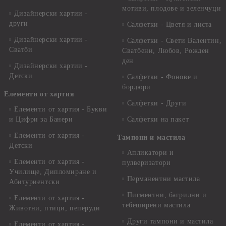
мотиви, плодове и зеленчуци
Дизайнерски хартии -
други
Салфетки - Цветя и листа
Дизайнерски хартии -
Салфетки - Свети Валентин,
Сватби
Сватбени, Любов, Рожден
ден
Дизайнерски хартии -
Детски
Салфетки - Фонове и
бордюри
Елементи от хартия
Салфетки - Други
Елементи от хартия - Букви
и Цифри за Банери
Салфетки на пакет
Елементи от хартия -
Тампони и мастила
Детски
Апликатори и
Елементи от хартия -
пулверизатори
Училище, Дипломиране и
Перманентни мастила
Абитуриентски
Пигментни, багрилни и
Елементи от хартия -
тебеширени мастила
Животни, птици, пеперуди
Други тампони и мастила
Елементи от хартия -