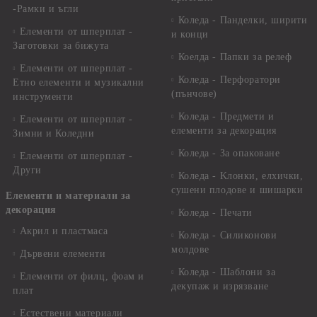
-Рамки и ъгли
Коледа - Панделки, ширити
Елементи от шперплат -
и конци
Заготовки за бижута
Коелда - Папки за релеф
Елементи от шперплат -
Коледа - Перфоратори
Етно елементи и музикални
(пънчове)
инструменти
Коледа - Предмети и
Елементи от шперплат -
елементи за декорация
Зимни и Коледни
Коледа - За опаковане
Елементи от шперплат -
Други
Коледа - Kлонки, елхички,
сушени плодове и шишарки
Елементи и материали за
декорация
Коледа - Печати
Акрил и пластмаса
Коледа - Силиконови
молдове
Дървени елементи
Коледа - Шаблони за
Елементи от филц, фоам и
декупаж и изрязване
плат
Естествени материали