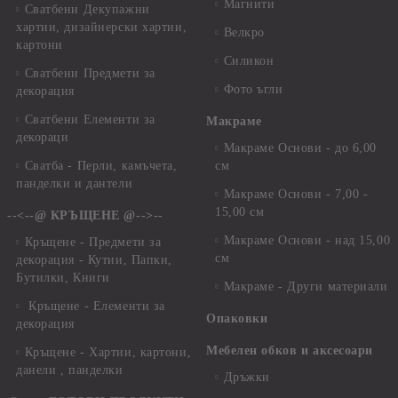
Магнити
Сватбени Декупажни
хартии, дизайнерски хартии,
Велкро
картони
Силикон
Сватбени Предмети за
Фото ъгли
декорация
Сватбени Елементи за
Макраме
декораци
Макраме Основи - до 6,00
Сватба - Перли, камъчета,
см
панделки и дантели
Макраме Основи - 7,00 -
15,00 см
--<--@ КРЪЩЕНЕ @-->--
Макраме Основи - над 15,00
Кръщене - Предмети за
см
декорация - Кутии, Папки,
Бутилки, Книги
Макраме - Други материали
Кръщене - Елементи за
Опаковки
декорация
Мебелен обков и аксесоари
Кръщене - Хартии, картони,
данели , панделки
Дръжки