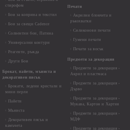
стирофом
Печати
Бои за коприна и текстил
Акрилни блокчета и
ръкохватки
Бои за свещи Cadence
Силиконови печати
Солвентни бои, Патина
Гумени печати
Универсални контури
Печати за восък
Реагенти, ръжда
Предмети за декорация
Други Бои
Предмети за декорация -
Брокат, пайети, мъниста и
Акрил и пластмаса
декоративен пясък
Предмети за декорация -
Брокати, ледени кристали и
Дърво
мини перли
Предмети за декорация -
Пайети
Мукава, Картон и Хартия
Мъниста
Предмети за декорация -
МДФ
Декоративен пясък и
камъчета
Предмети за декорация -