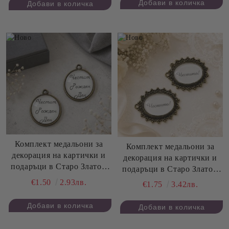
Комплект медальони за
Комплект медальони за
декорация на картички и
декорация на картички и
подаръци в Старо Злато -
подаръци в Старо Злато -
Честит Рожден Ден - 2,20
Честито - 3,00 х 4,00 см - 2
€1.50
2.93лв.
€1.75
3.42лв.
см - 2 бр.
бр.