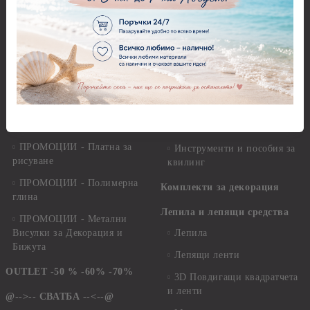
Квилинг
ПРОМОЦИИ - Бои
Квилинг ленти - 3мм -
ПРОМОЦИИ - Предмети и
35см.
елементи за декорация
Квилинг ленти - микс
ПРОМОЦИИ - Салфетки
Квилинг ленти - перлени -
ПРОМОЦИИ - Хоби
3мм - 30см.
перфоратори, инструменти и
пособия
Квилинг ленти - 8мм
ПРОМОЦИИ - Платна за
Инструменти и пособия за
рисуване
квилинг
ПРОМОЦИИ - Полимерна
Комплекти за декорация
глина
Лепила и лепящи средства
ПРОМОЦИИ - Метални
Висулки за Декорация и
Лепила
Бижута
Лепящи ленти
OUTLET -50 % -60% -70%
3D Повдигащи квадратчета
и ленти
@-->-- СВАТБА --<--@