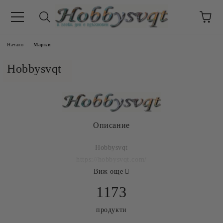
Начало
Марки
Hobbysvqt
Описание
Hobbysvqt
https://hobbysvqt.com/
Виж още
1173
продукти