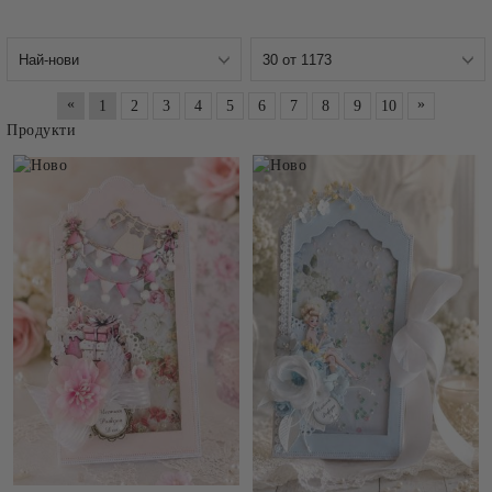
«
»
1
2
3
4
5
6
7
8
9
10
Продукти