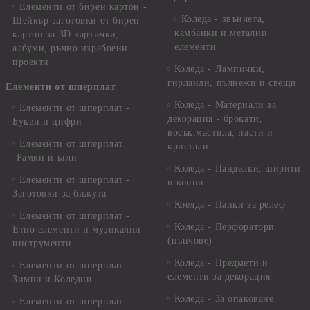
Елементи от бирен картон -
Коледа - звънчета,
Шейкър заготовки от бирен
камбанки и метални
картон за 3D картички,
елементи
албуми, ръчно израбоени
проекти
Коледа - Лампички,
гирлянди, пълнежи и свещи
Елементи от шперплат
Коледа - Материали за
Елементи от шперплат -
декорация - брокати,
Букви и цифри
восък,мастила, пасти и
Елементи от шперплат
кристали
-Рамки и ъгли
Коледа - Панделки, ширити
Елементи от шперплат -
и конци
Заготовки за бижута
Коелда - Папки за релеф
Елементи от шперплат -
Коледа - Перфоратори
Етно елементи и музикални
(пънчове)
инструменти
Коледа - Предмети и
Елементи от шперплат -
елементи за декорация
Зимни и Коледни
Коледа - За опаковане
Елементи от шперплат -