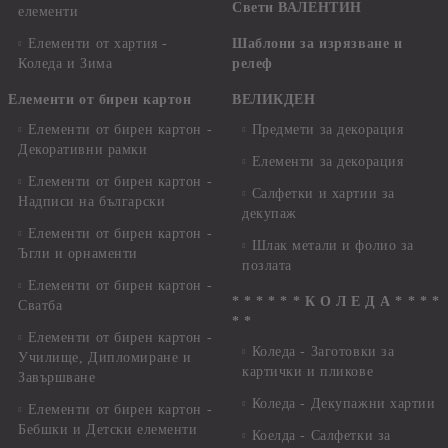
Свети ВАЛЕНТИН
елементи
Елементи от хартия -
Шаблони за изрязване и
Коледа и Зима
релеф
Елементи от бирен картон
ВЕЛИКДЕН
Елементи от бирен картон -
Предмети за декорация
Декоративни рамки
Елементи за декорация
Елементи от бирен картон -
Салфетки и хартии за
Надписи на български
декупаж
Елементи от бирен картон -
Шлак метали и фолио за
Ъгли и орнаменти
позлата
Елементи от бирен картон -
* * * * * * К О Л Е Д А * * * *
Сватба
* *
Елементи от бирен картон -
Коледа - Заготовки за
Училище, Дипломиране и
картички и пликове
Завършване
Коледа - Декупажни хартии
Елементи от бирен картон -
Бебшки и Детски елементи
Коелда - Салфетки за