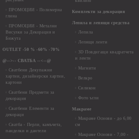
квилинг
ПРОМОЦИИ - Полимерна
Комплекти за декорация
глина
Лепила и лепящи средства
ПРОМОЦИИ - Метални
Висулки за Декорация и
Лепила
Бижута
Лепящи ленти
OUTLET -50 % -60% -70%
3D Повдигащи квадратчета
и ленти
@-->-- СВАТБА --<--@
Магнити
Сватбени Декупажни
хартии, дизайнерски хартии,
Велкро
картони
Силикон
Сватбени Предмети за
Фото ъгли
декорация
Сватбени Елементи за
Макраме
декораци
Макраме Основи - до 6,00
Сватба - Перли, камъчета,
см
панделки и дантели
Макраме Основи - 7,00 -