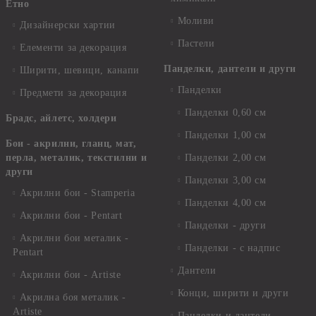
Етно
Моливи
Дизайнерски хартии
Пастели
Елементи за декорация
Панделки, дантели и други
Ширити, шевици, канапи
Панделки
Предмети за декорация
Панделки 0,60 см
Брадс, айлетс, холдери
Панделки 1,00 см
Бои - акрилни, гланц, мат,
перла, металик, текстилни и
Панделки 2,00 см
други
Панделки 3,00 см
Акрилни бои - Stamperia
Панделки 4,00 см
Акрилни бои - Pentart
Панделки - други
Акрилни бои металик -
Панделки - с надпис
Pentart
Дантели
Акрилни бои - Artiste
Конци, ширити и други
Акрилна боя металик -
Artiste
Панделки и дантели -