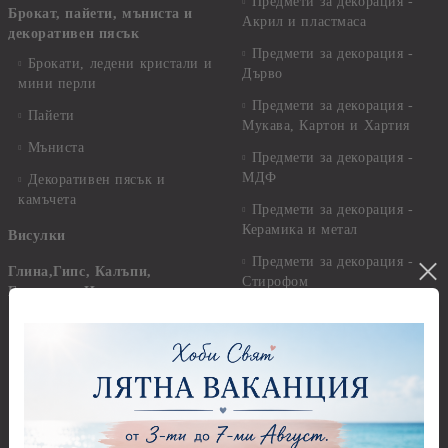
Предмети за декорация -
Брокат, пайети, мъниста и
Акрил и пластмаса
декоративен пясък
Предмети за декорация -
Брокати, ледени кристали и
Дърво
мини перли
Предмети за декорация -
Пайети
Мукава, Картон и Хартия
Мъниста
Предмети за декорация -
МДФ
Декоративен пясък и
камъчета
Предмети за декорация -
Керамика и метал
Висулки
Предмети за декорация -
Глина,Гипс, Калъпи,
Стирофом
Елементи, Инструменти
Предмети за декорация -
Керамична смес за отливки
Стъкло
Керамични елементи
Предмети за декорация -
Елементи от полимерна
Плат, органза, зебло,
глина и полирезин
целофан
Пластични елементи
Пънчове Перфоратори