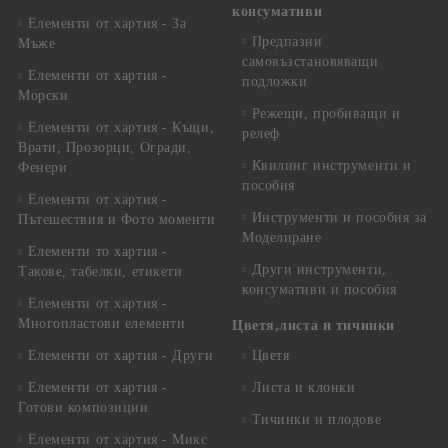
консумативи
Елементи от хартия - За
Предпазни
Мъже
самовъзстановяващи
Елементи от хартия -
подложки
Морски
Режещи, пробиващи и
Елементи от хартия - Къщи,
релеф
Врати, Прозорци, Огради,
Квилинг инструменти и
Фенери
пособия
Елементи от хартия -
Инструменти и пособия за
Пътешествия и Фото моменти
Моделиране
Елементи то хартия -
Други инструменти,
Такове, табелки, етикети
консумативи и пособия
Елементи от хартия -
Многопластови елементи
Цветя,листа и тичинки
Елементи от хартия - Други
Цветя
Елементи от хартия -
Листа и клонки
Готови композиции
Тичинки и плодове
Елементи от хартия - Микс