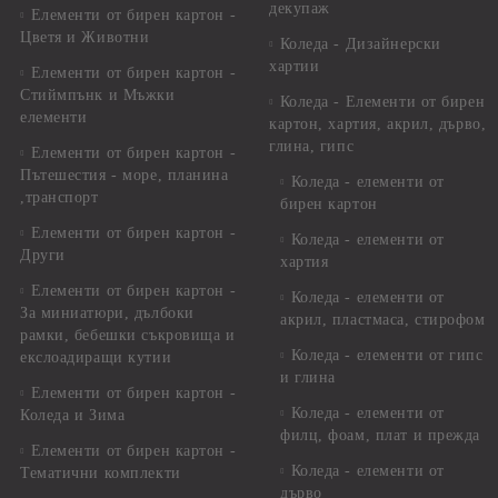
декупаж
Елементи от бирен картон -
Цветя и Животни
Коледа - Дизайнерски
хартии
Елементи от бирен картон -
Стиймпънк и Мъжки
Коледа - Eлементи от бирен
елементи
картон, хартия, акрил, дърво,
глина, гипс
Елементи от бирен картон -
Пътешестия - море, планина
Коледа - елементи от
,транспорт
бирен картон
Елементи от бирен картон -
Коледа - елементи от
Други
хартия
Елементи от бирен картон -
Коледа - елементи от
За миниатюри, дълбоки
акрил, пластмаса, стирофом
рамки, бебешки съкровища и
Коледа - елементи от гипс
екслоадиращи кутии
и глина
Елементи от бирен картон -
Коледа - елементи от
Коледа и Зима
филц, фоам, плат и прежда
Елементи от бирен картон -
Коледа - елементи от
Тематични комплекти
дърво