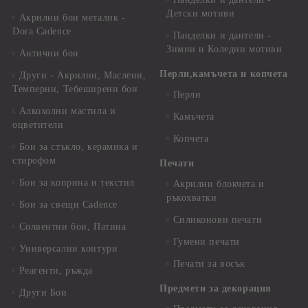
Детски мотиви
Акрилни бои металик -
Dora Cadence
Панделки и дантели -
Зимни и Коледни мотиви
Антични бои
Перли,камъчета и копчета
Други - Акрилни, Маслени,
Темперни, Тебеширени бои
Перли
Алкохолни мастила и
Камъчета
оцветители
Копчета
Бои за стъкло, керамика и
стирофом
Печати
Бои за коприна и текстил
Акрилни блокчета и
ръкохватки
Бои за свещи Cadence
Силиконови печати
Солвентни бои, Патина
Гумени печати
Универсални контури
Печати за восък
Реагенти, ръжда
Предмети за декорация
Други Бои