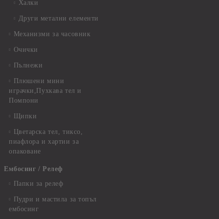
Халки
Други метални елементи
Механизми за часовник
Очички
Пълнежи
Плюшени мини
играчки,Пухкава тел и
Помпони
Щипки
Цветарска тел, тиксо,
пиафлора и хартии за
опаковане
Ембосинг / Релеф
Папки за релеф
Пудри и мастила за топъл
ембосинг