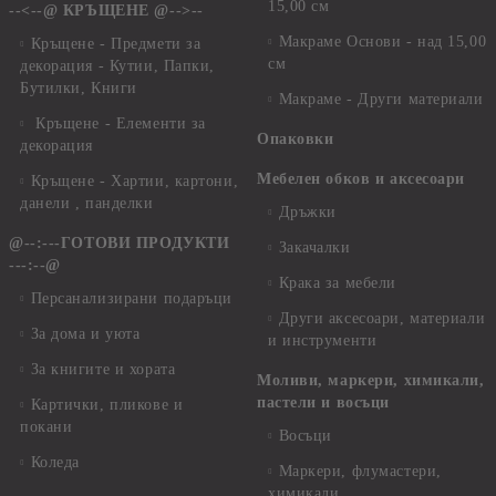
15,00 см
--<--@ КРЪЩЕНЕ @-->--
Макраме Основи - над 15,00
Кръщене - Предмети за
см
декорация - Кутии, Папки,
Бутилки, Книги
Макраме - Други материали
Кръщене - Елементи за
Опаковки
декорация
Мебелен обков и аксесоари
Кръщене - Хартии, картони,
данели , панделки
Дръжки
@--:---ГОТОВИ ПРОДУКТИ
Закачалки
---:--@
Крака за мебели
Персанализирани подаръци
Други аксесоари, материали
За дома и уюта
и инструменти
За книгите и хората
Моливи, маркери, химикали,
пастели и восъци
Картички, пликове и
покани
Восъци
Коледа
Маркери, флумастери,
химикали