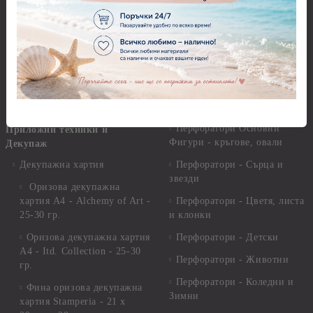
Инструменти за моделиране
Перфоратори до 2,50 см
Молдове и шаблони
Перфоратори 2,50 см
Глина
Перфоратори над 2,50 см
Самосъхнеща глина
Бордюрни пънчове
Полимерна Глина
Ъглови перфоратори
Перфоратори Основни
Приложни техники и
Фигури - кръгове, овали
Декупаж
Декупажна хартия
Перфоратори - Сърца и
звезди
Оризова декупажна
хартия А4 - Alchemy of Art -
Перфоратори - Цветя, листа
25-30 гр.
и клонки
Оризова декупажна хартия
Перфоратори - Детски
А4 - Itd. Collection - 25-30
Перфоратори - Животни
гр.
Перфоратори - Коледни и
Фина оризова декупажна
Зимни
хартия Stamperia - 21 х