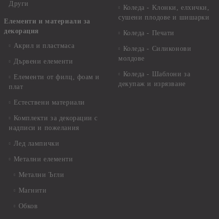
Други
Коледа - Kлонки, елхички,
сушени плодове и шишарки
Елементи и материали за
декорация
Коледа - Печати
Акрил и пластмаса
Коледа - Силиконови
молдове
Дървени елементи
Коледа - Шаблони за
Елементи от филц, фоам и
декупаж и изрязване
плат
Естествени материали
Комплекти за декорации с
надписи и пожелания
Лед лампички
Метални елементи
Метални Ъгли
Магнити
Обков