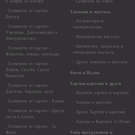
и Цифри за Банери
Салфетки на пакет
Елементи от хартия -
Тампони и мастила
Детски
Апликатори и
Елементи от хартия -
пулверизатори
Училище, Дипломиране и
Перманентни мастила
Абитуриентски
Пигментни, багрилни и
Елементи от хартия -
тебеширени мастила
Животни, птици, пеперуди
Други тампони и мастила
Елементи от хартия -
Любов, Сватба, Свети
Филц и Вълна
Валентин
Хартии,картони и други
Елементи от хартия -
Дантели, бордюри, ъгли
Перлени хартии и картони
Елементи от хартия - Рамки
Хартии и картони
Елементи от хартия - Цветя,
Други Хартии и картони
листа и клони
Хартии и Картони За Печат
Елементи от хартия - За
Жени
Хоби инструменти и