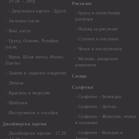
29.см. - 28гр.
Рисуване
Декупажна хартия - Други
Грунд и почистващи
разтвори
Антични пасти
Платна за рисуване
Вакс пасти
Стативи и поставки
Грунд, Основи, Релефни
пасти
Четки и инструменти
Варак, Шлак метал, Фолио,
Моливи, акварелни
Пантна
комплекти
Лакове и защитни покрития
Свещи
Лепила
Салфетки
Краклета и медиуми
Салфетки - Великден
Шаблони
Салфетки - Детски
Инструменти и пособия
Салфетки - Животни, птици
и насекоми
Дизайнерски хартии
Салфетки - Коледни и
Дизайнерски хартии - 15.20
Зимни