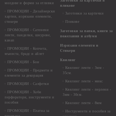
Заготовки за картички и
молдове и форми за отливки
пликове
ПРОМОЦИИ - Дизайнерски
Заготовки за картички
хартии, изрязани елементи,
стикери
Пликове
ПРОМОЦИИ - Сатенени
Заготовки за папки, книги за
ленти, панделки, шнурове,
пожелания и албуми
канап
Изрязани елементи и
ПРОМОЦИИ - Копчета,
Стикери
мъниста, брадс и айлет
Квилинг
ПРОМОЦИИ - Бои
Квилинг ленти - 3мм -
ПРОМОЦИИ - Предмети и
35см.
елементи за декорация
Квилинг ленти - микс
ПРОМОЦИИ - Салфетки
Квилинг ленти - перлени -
ПРОМОЦИИ - Хоби
3мм - 30см.
перфоратори, инструменти и
пособия
Квилинг ленти - 8мм
ПРОМОЦИИ - Платна за
Инструменти и пособия за
рисуване