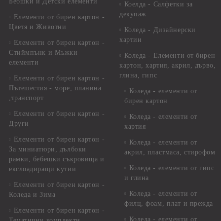
Бебшки и Детски елементи
Коелда - Салфетки за
декупаж
Елементи от бирен картон -
Цветя и Животни
Коледа - Дизайнерски
хартии
Елементи от бирен картон -
Стиймпънк и Мъжки
Коледа - Eлементи от бирен
елементи
картон, хартия, акрил, дърво,
глина, гипс
Елементи от бирен картон -
Пътешестия - море, планина
Коледа - елементи от
,транспорт
бирен картон
Елементи от бирен картон -
Коледа - елементи от
Други
хартия
Елементи от бирен картон -
Коледа - елементи от
За миниатюри, дълбоки
акрил, пластмаса, стирофом
рамки, бебешки съкровища и
Коледа - елементи от гипс
екслоадиращи кутии
и глина
Елементи от бирен картон -
Коледа - елементи от
Коледа и Зима
филц, фоам, плат и прежда
Елементи от бирен картон -
Коледа - елементи от
Тематични комплекти