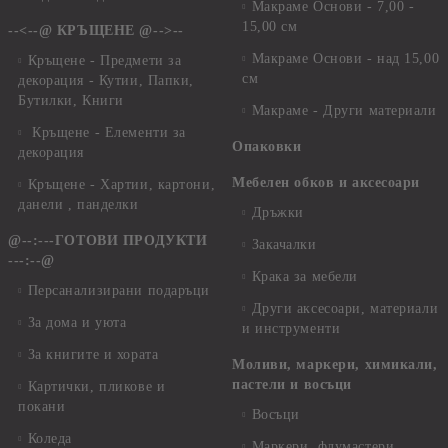
Макраме Основи - 7,00 -
15,00 см
--<--@ КРЪЩЕНЕ @-->--
Макраме Основи - над 15,00
Кръщене - Предмети за
см
декорация - Кутии, Папки,
Бутилки, Книги
Макраме - Други материали
Кръщене - Елементи за
Опаковки
декорация
Мебелен обков и аксесоари
Кръщене - Хартии, картони,
данели , панделки
Дръжки
@--:---ГОТОВИ ПРОДУКТИ
Закачалки
---:--@
Крака за мебели
Персанализирани подаръци
Други аксесоари, материали
За дома и уюта
и инструменти
За книгите и хората
Моливи, маркери, химикали,
пастели и восъци
Картички, пликове и
покани
Восъци
Коледа
Маркери, флумастери,