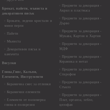
Предмети за декорация -
Брокат, пайети, мъниста и
Акрил и пластмаса
декоративен пясък
Предмети за декорация -
Брокати, ледени кристали и
Дърво
мини перли
Предмети за декорация -
Пайети
Мукава, Картон и Хартия
Мъниста
Предмети за декорация -
МДФ
Декоративен пясък и
камъчета
Предмети за декорация -
Керамика и метал
Висулки
Предмети за декорация -
Глина,Гипс, Калъпи,
Стирофом
Елементи, Инструменти
Предмети за декорация -
Керамична смес за отливки
Стъкло
Керамични елементи
Предмети за декорация -
Елементи от полимерна
Плат, органза, зебло,
глина и полирезин
целофан