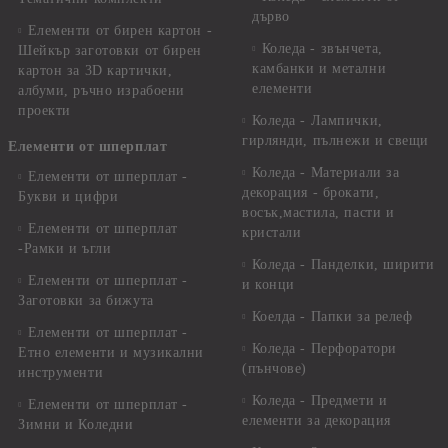
дърво
Елементи от бирен картон -
Коледа - звънчета,
Шейкър заготовки от бирен
камбанки и метални
картон за 3D картички,
елементи
албуми, ръчно израбоени
проекти
Коледа - Лампички,
гирлянди, пълнежи и свещи
Елементи от шперплат
Коледа - Материали за
Елементи от шперплат -
декорация - брокати,
Букви и цифри
восък,мастила, пасти и
Елементи от шперплат
кристали
-Рамки и ъгли
Коледа - Панделки, ширити
Елементи от шперплат -
и конци
Заготовки за бижута
Коелда - Папки за релеф
Елементи от шперплат -
Коледа - Перфоратори
Етно елементи и музикални
(пънчове)
инструменти
Коледа - Предмети и
Елементи от шперплат -
елементи за декорация
Зимни и Коледни