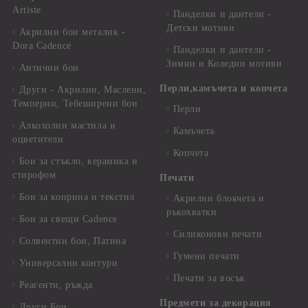
Artiste
Панделки и дантели -
Детски мотиви
Акрилни бои металик -
Dora Cadence
Панделки и дантели -
Зимни и Коледни мотиви
Антични бои
Перли,камъчета и копчета
Други - Акрилни, Маслени,
Темперни, Тебеширени бои
Перли
Алкохолни мастила и
Камъчета
оцветители
Копчета
Бои за стъкло, керамика и
стирофом
Печати
Бои за коприна и текстил
Акрилни блокчета и
ръкохватки
Бои за свещи Cadence
Силиконови печати
Солвентни бои, Патина
Гумени печати
Универсални контури
Печати за восък
Реагенти, ръжда
Предмети за декорация
Други Бои