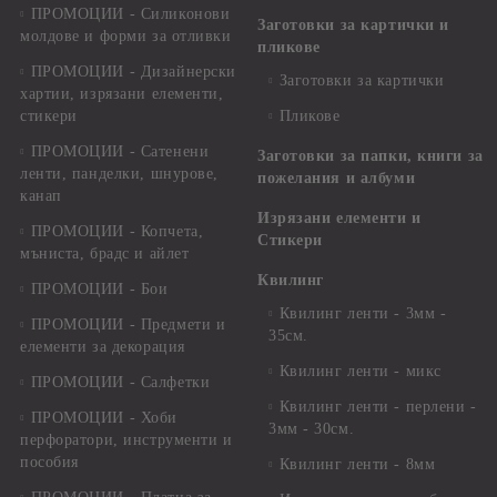
ПРОМОЦИИ - Силиконови
Заготовки за картички и
молдове и форми за отливки
пликове
ПРОМОЦИИ - Дизайнерски
Заготовки за картички
хартии, изрязани елементи,
стикери
Пликове
ПРОМОЦИИ - Сатенени
Заготовки за папки, книги за
ленти, панделки, шнурове,
пожелания и албуми
канап
Изрязани елементи и
ПРОМОЦИИ - Копчета,
Стикери
мъниста, брадс и айлет
Квилинг
ПРОМОЦИИ - Бои
Квилинг ленти - 3мм -
ПРОМОЦИИ - Предмети и
35см.
елементи за декорация
Квилинг ленти - микс
ПРОМОЦИИ - Салфетки
Квилинг ленти - перлени -
ПРОМОЦИИ - Хоби
3мм - 30см.
перфоратори, инструменти и
пособия
Квилинг ленти - 8мм