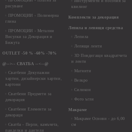
ПРОМОЦИИ - Платна за
Инструменти и пособия за
рисуване
квилинг
ПРОМОЦИИ - Полимерна
Комплекти за декорация
глина
Лепила и лепящи средства
ПРОМОЦИИ - Метални
Висулки за Декорация и
Лепила
Бижута
Лепящи ленти
OUTLET -50 % -60% -70%
3D Повдигащи квадратчета
и ленти
@-->-- СВАТБА --<--@
Магнити
Сватбени Декупажни
хартии, дизайнерски хартии,
Велкро
картони
Силикон
Сватбени Предмети за
Фото ъгли
декорация
Сватбени Елементи за
Макраме
декораци
Макраме Основи - до 6,00
Сватба - Перли, камъчета,
см
панделки и дантели