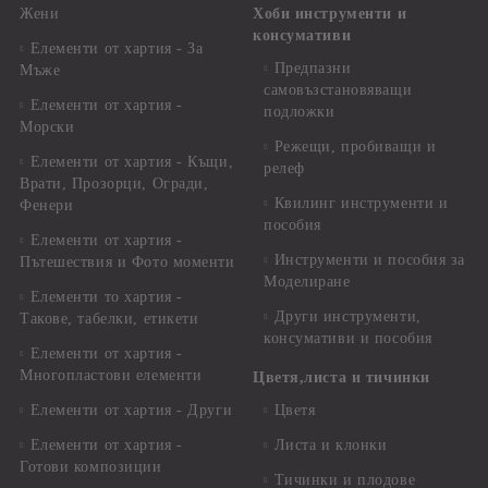
Жени
Хоби инструменти и
консумативи
Елементи от хартия - За
Предпазни
Мъже
самовъзстановяващи
Елементи от хартия -
подложки
Морски
Режещи, пробиващи и
Елементи от хартия - Къщи,
релеф
Врати, Прозорци, Огради,
Квилинг инструменти и
Фенери
пособия
Елементи от хартия -
Инструменти и пособия за
Пътешествия и Фото моменти
Моделиране
Елементи то хартия -
Други инструменти,
Такове, табелки, етикети
консумативи и пособия
Елементи от хартия -
Многопластови елементи
Цветя,листа и тичинки
Елементи от хартия - Други
Цветя
Елементи от хартия -
Листа и клонки
Готови композиции
Тичинки и плодове