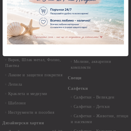
хартия Stamperia - 21 х
29.см. - 28гр.
Рисуване
Декупажна хартия - Други
Грунд и почистващи
разтвори
Антични пасти
Платна за рисуване
Вакс пасти
Стативи и поставки
Грунд, Основи, Релефни
пасти
Четки и инструменти
Варак, Шлак метал, Фолио,
Моливи, акварелни
Пантна
комплекти
Лакове и защитни покрития
Свещи
Лепила
Салфетки
Краклета и медиуми
Салфетки - Великден
Шаблони
Салфетки - Детски
Инструменти и пособия
Салфетки - Животни, птици
и насекоми
Дизайнерски хартии