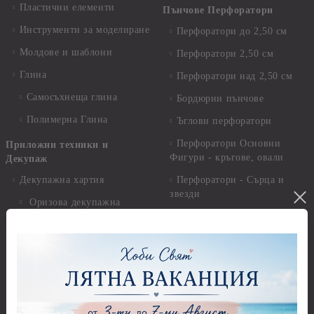
Пластични елементи
Пънчове Перфоратори
Инструменти за моделиране
Перфоратори до 2,50 см
Молдове и шаблони
Перфоратори 2,50 см
Глина
Перфоратори над 2,50 см
Самосъхнеща глина
Бордюрни пънчове
Полимерна Глина
Ъглови перфоратори
Перфоратори Основни
Приложни техники и
Фигури - кръгове, овали
Декупаж
Декупажна хартия
Перфоратори - Сърца и
звезди
Оризова декупажна
хартия А4 - Alchemy of Art -
Перфоратори - Цветя, листа
25-30 гр.
и клонки
Оризова декупажна хартия
Перфоратори - Детски
А4 - Itd. Collection - 25-30
Перфоратори - Животни
гр.
Перфоратори - Коледни и
Фина оризова декупажна
Зимни