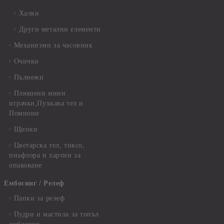
Халки
Други метални елементи
Механизми за часовник
Очички
Пълнежи
Плюшени мини
играчки,Пухкава тел и
Помпони
Щипки
Цветарска тел, тиксо,
пиафлора и хартии за
опаковане
Ембосинг / Релеф
Папки за релеф
Пудри и мастила за топъл