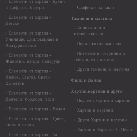
Елементи от хартия - Букви
и Цифри за Банери
Салфетки на пакет
Елементи от хартия -
Тампони и мастила
Детски
Апликатори и
Елементи от хартия -
пулверизатори
Училище, Дипломиране и
Перманентни мастила
Абитуриентски
Пигментни, багрилни и
Елементи от хартия -
тебеширени мастила
Животни, птици, пеперуди
Други тампони и мастила
Елементи от хартия -
Любов, Сватба, Свети
Филц и Вълна
Валентин
Хартии,картони и други
Елементи от хартия -
Дантели, бордюри, ъгли
Перлени хартии и картони
Елементи от хартия - Рамки
Хартии и картони
Елементи от хартия - Цветя,
Други Хартии и картони
листа и клони
Хартии и Картони За Печат
Елементи от хартия - За