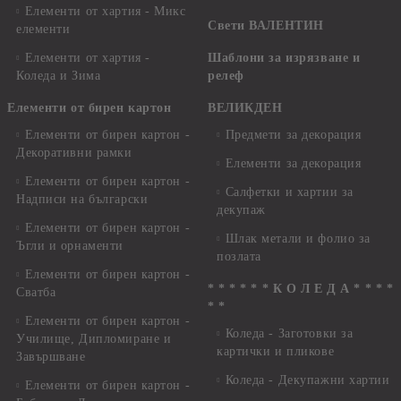
Елементи от хартия - Микс
Свети ВАЛЕНТИН
елементи
Елементи от хартия -
Шаблони за изрязване и
Коледа и Зима
релеф
Елементи от бирен картон
ВЕЛИКДЕН
Елементи от бирен картон -
Предмети за декорация
Декоративни рамки
Елементи за декорация
Елементи от бирен картон -
Салфетки и хартии за
Надписи на български
декупаж
Елементи от бирен картон -
Шлак метали и фолио за
Ъгли и орнаменти
позлата
Елементи от бирен картон -
* * * * * * К О Л Е Д А * * * *
Сватба
* *
Елементи от бирен картон -
Коледа - Заготовки за
Училище, Дипломиране и
картички и пликове
Завършване
Коледа - Декупажни хартии
Елементи от бирен картон -