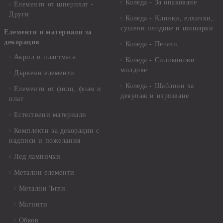
Коледа - За опаковане
Елементи от шперплат -
Други
Коледа - Kлонки, елхички,
сушени плодове и шишарки
Елементи и материали за
декорация
Коледа - Печати
Акрил и пластмаса
Коледа - Силиконови
молдове
Дървени елементи
Коледа - Шаблони за
Елементи от филц, фоам и
декупаж и изрязване
плат
Естествени материали
Комплекти за декорации с
надписи и пожелания
Лед лампички
Метални елементи
Метални Ъгли
Магнити
Обков