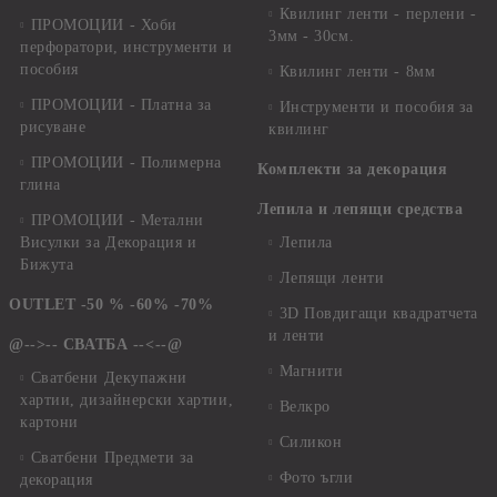
Квилинг ленти - перлени -
ПРОМОЦИИ - Хоби
3мм - 30см.
перфоратори, инструменти и
пособия
Квилинг ленти - 8мм
ПРОМОЦИИ - Платна за
Инструменти и пособия за
рисуване
квилинг
ПРОМОЦИИ - Полимерна
Комплекти за декорация
глина
Лепила и лепящи средства
ПРОМОЦИИ - Метални
Висулки за Декорация и
Лепила
Бижута
Лепящи ленти
OUTLET -50 % -60% -70%
3D Повдигащи квадратчета
и ленти
@-->-- СВАТБА --<--@
Магнити
Сватбени Декупажни
хартии, дизайнерски хартии,
Велкро
картони
Силикон
Сватбени Предмети за
Фото ъгли
декорация