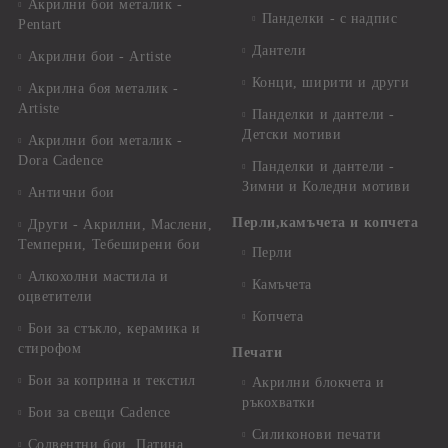
Акрилни бои металик -
Панделки - с надпис
Pentart
Дантели
Акрилни бои - Artiste
Конци, ширити и други
Акрилна боя металик -
Artiste
Панделки и дантели -
Детски мотиви
Акрилни бои металик -
Dora Cadence
Панделки и дантели -
Зимни и Коледни мотиви
Антични бои
Перли,камъчета и копчета
Други - Акрилни, Маслени,
Темперни, Тебеширени бои
Перли
Алкохолни мастила и
Камъчета
оцветители
Копчета
Бои за стъкло, керамика и
стирофом
Печати
Бои за коприна и текстил
Акрилни блокчета и
ръкохватки
Бои за свещи Cadence
Силиконови печати
Солвентни бои, Патина