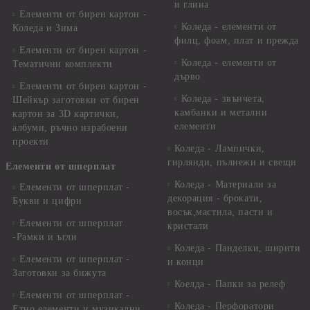
и глина
Елементи от бирен картон -
Коледа - елементи от
Коледа и Зима
филц, фоам, плат и прежда
Елементи от бирен картон -
Коледа - елементи от
Тематични комплекти
дърво
Елементи от бирен картон -
Коледа - звънчета,
Шейкър заготовки от бирен
камбанки и метални
картон за 3D картички,
елементи
албуми, ръчно израбоени
проекти
Коледа - Лампички,
гирлянди, пълнежи и свещи
Елементи от шперплат
Коледа - Материали за
Елементи от шперплат -
декорация - брокати,
Букви и цифри
восък,мастила, пасти и
Елементи от шперплат
кристали
-Рамки и ъгли
Коледа - Панделки, ширити
Елементи от шперплат -
и конци
Заготовки за бижута
Коелда - Папки за релеф
Елементи от шперплат -
Коледа - Перфоратори
Етно елементи и музикални