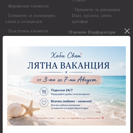
Стъкло
Керамични елементи
Предмети за декорация -
Елементи от полимерна
Плат, органза, зебло,
глина и полирезин
целофан
Пластични елементи
Пънчове Перфоратори
Инструменти за моделиране
Перфоратори до 2,50 см
Молдове и шаблони
Перфоратори 2,50 см
Глина
Перфоратори над 2,50 см
Самосъхнеща глина
Бордюрни пънчове
Полимерна Глина
Ъглови перфоратори
Перфоратори Основни
Приложни техники и
Фигури - кръгове, овали
Декупаж
Декупажна хартия
Перфоратори - Сърца и
звезди
Оризова декупажна
хартия А4 - Alchemy of Art -
Перфоратори - Цветя, листа
25-30 гр.
и клонки