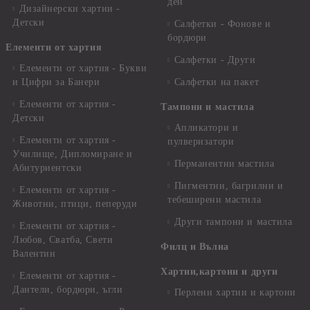
ден
Дизайнерски хартии -
Детски
Салфетки - Фонове и
бордюри
Елементи от хартия
Салфетки - Други
Елементи от хартия - Букви
и Цифри за Банери
Салфетки на пакет
Елементи от хартия -
Тампони и мастила
Детски
Апликатори и
Елементи от хартия -
пулверизатори
Училище, Дипломиране и
Перманентни мастила
Абитуриентски
Пигментни, багрилни и
Елементи от хартия -
тебеширени мастила
Животни, птици, пеперуди
Други тампони и мастила
Елементи от хартия -
Любов, Сватба, Свети
Филц и Вълна
Валентин
Хартии,картони и други
Елементи от хартия -
Дантели, бордюри, ъгли
Перлени хартии и картони