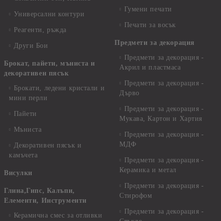
Гумени печати
Универсални контури
Печати за восък
Реагенти, ръжда
Предмети за декорация
Други Бои
Предмети за декорация -
Брокат, пайети, мъниста и
Акрил и пластмаса
декоративен пясък
Предмети за декорация -
Брокати, ледени кристали и
Дърво
мини перли
Предмети за декорация -
Пайети
Мукава, Картон и Хартия
Мъниста
Предмети за декорация -
МДФ
Декоративен пясък и
камъчета
Предмети за декорация -
Керамика и метал
Висулки
Предмети за декорация -
Глина,Гипс, Калъпи,
Стирофом
Елементи, Инструменти
Предмети за декорация -
Керамична смес за отливки