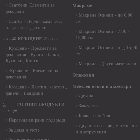
Сватбени Елементи за
Макраме
декораци
Макраме Основи - до 6,00
Сватба - Перли, камъчета,
см
панделки и дантели
Макраме Основи - 7,00 -
15,00 см
--<--@ КРЪЩЕНЕ @-->--
Макраме Основи - над 15,00
Кръщене - Предмети за
см
декорация - Кутии, Папки,
Бутилки, Книги
Макраме - Други материали
Кръщене - Елементи за
Опаковки
декорация
Мебелен обков и аксесоари
Кръщене - Хартии, картони,
данели , панделки
Дръжки
@--:---ГОТОВИ ПРОДУКТИ
Закачалки
---:--@
Крака за мебели
Персанализирани подаръци
Други аксесоари, материали
За дома и уюта
и инструменти