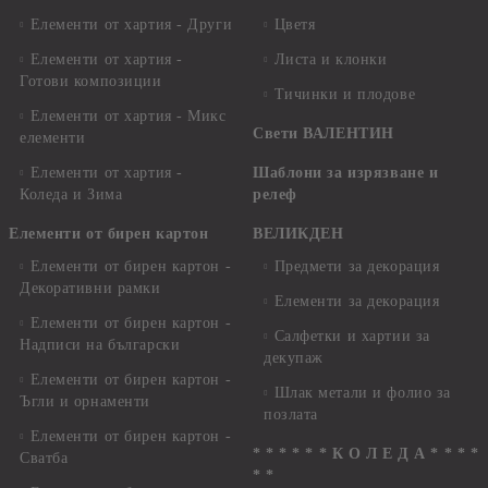
Елементи от хартия - Други
Цветя
Елементи от хартия -
Листа и клонки
Готови композиции
Тичинки и плодове
Елементи от хартия - Микс
Свети ВАЛЕНТИН
елементи
Елементи от хартия -
Шаблони за изрязване и
Коледа и Зима
релеф
Елементи от бирен картон
ВЕЛИКДЕН
Елементи от бирен картон -
Предмети за декорация
Декоративни рамки
Елементи за декорация
Елементи от бирен картон -
Салфетки и хартии за
Надписи на български
декупаж
Елементи от бирен картон -
Шлак метали и фолио за
Ъгли и орнаменти
позлата
Елементи от бирен картон -
* * * * * * К О Л Е Д А * * * *
Сватба
* *