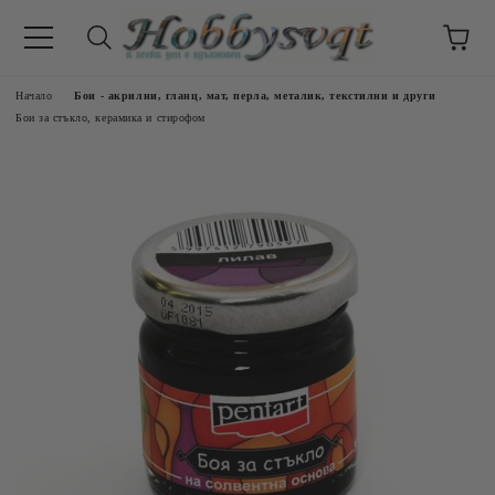
Начало
Бои - акрилни, гланц, мат, перла, металик, текстилни и други
Бои за стъкло, керамика и стирофом