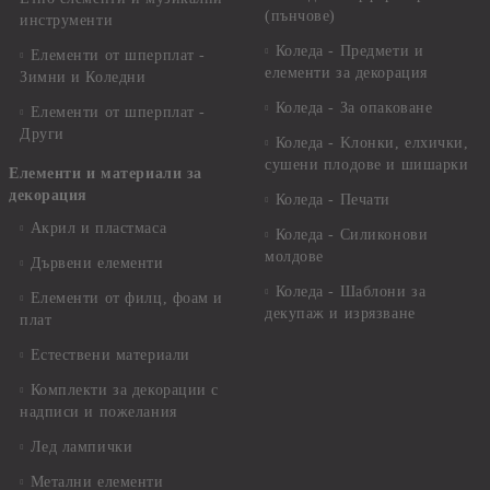
(пънчове)
инструменти
Коледа - Предмети и
Елементи от шперплат -
елементи за декорация
Зимни и Коледни
Коледа - За опаковане
Елементи от шперплат -
Други
Коледа - Kлонки, елхички,
сушени плодове и шишарки
Елементи и материали за
декорация
Коледа - Печати
Акрил и пластмаса
Коледа - Силиконови
молдове
Дървени елементи
Коледа - Шаблони за
Елементи от филц, фоам и
декупаж и изрязване
плат
Естествени материали
Комплекти за декорации с
надписи и пожелания
Лед лампички
Метални елементи