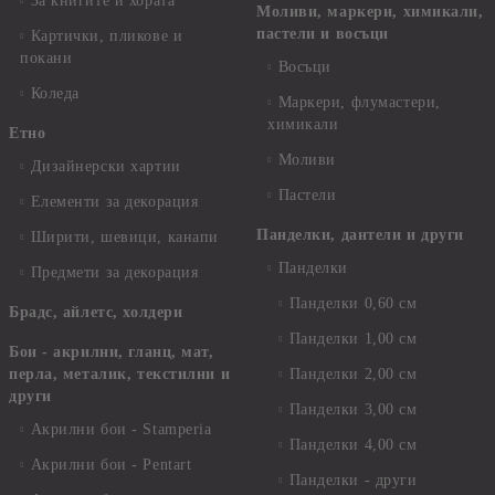
За книгите и хората
Моливи, маркери, химикали,
пастели и восъци
Картички, пликове и
покани
Восъци
Коледа
Маркери, флумастери,
химикали
Етно
Моливи
Дизайнерски хартии
Пастели
Елементи за декорация
Панделки, дантели и други
Ширити, шевици, канапи
Панделки
Предмети за декорация
Панделки 0,60 см
Брадс, айлетс, холдери
Панделки 1,00 см
Бои - акрилни, гланц, мат,
перла, металик, текстилни и
Панделки 2,00 см
други
Панделки 3,00 см
Акрилни бои - Stamperia
Панделки 4,00 см
Акрилни бои - Pentart
Панделки - други