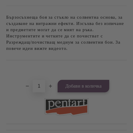
Бързосъхнеща боя за стъкло на солвентна основа, за
създаване на витражни ефекти. Изсъхва без изпичане
и предметите могат да се мият на ръка.
Инструментите и четките да се почистват с
Разреждащ/почистващ медиум за солвентни бои. За
повече идеи вижте видеото.
Добави в желани