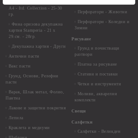
Оризова декупажна хартия
Перфоратори - Детски
А4 - Itd. Collection - 25-30
Перфоратори - Животни
гр.
Перфоратори - Коледни и
Фина оризова декупажна
Зимни
хартия Stamperia - 21 х
29.см. - 28гр.
Рисуване
Декупажна хартия - Други
Грунд и почистващи
разтвори
Антични пасти
Платна за рисуване
Вакс пасти
Стативи и поставки
Грунд, Основи, Релефни
пасти
Четки и инструменти
Варак, Шлак метал, Фолио,
Моливи, акварелни
Пантна
комплекти
Лакове и защитни покрития
Свещи
Лепила
Салфетки
Краклета и медиуми
Салфетки - Великден
Шаблони