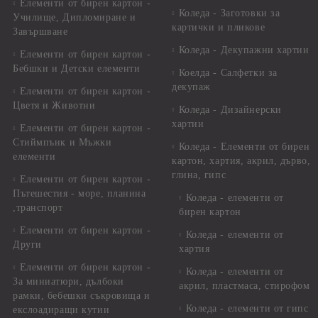
Елементи от бирен картон -
Коледа - Заготовки за
Училище, Дипломиране и
картички и пликове
Завършване
Коледа - Декупажни хартии
Елементи от бирен картон -
Бебшки и Детски елементи
Коелда - Салфетки за
декупаж
Елементи от бирен картон -
Цветя и Животни
Коледа - Дизайнерски
хартии
Елементи от бирен картон -
Стиймпънк и Мъжки
Коледа - Eлементи от бирен
елементи
картон, хартия, акрил, дърво,
глина, гипс
Елементи от бирен картон -
Пътешестия - море, планина
Коледа - елементи от
,транспорт
бирен картон
Елементи от бирен картон -
Коледа - елементи от
Други
хартия
Елементи от бирен картон -
Коледа - елементи от
За миниатюри, дълбоки
акрил, пластмаса, стирофом
рамки, бебешки съкровища и
Коледа - елементи от гипс
екслоадиращи кутии