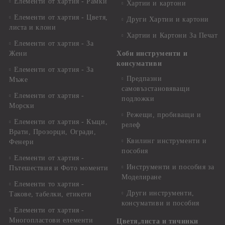
Елементи от хартия - Рамки
Хартии и картони
Елементи от хартия - Цветя,
Други Хартии и картони
листа и клони
Хартии и Картони За Печат
Елементи от хартия - За
Жени
Хоби инструменти и
консумативи
Елементи от хартия - За
Предпазни
Мъже
самовъзстановяващи
Елементи от хартия -
подложки
Морски
Режещи, пробиващи и
Елементи от хартия - Къщи,
релеф
Врати, Прозорци, Огради,
Квилинг инструменти и
Фенери
пособия
Елементи от хартия -
Инструменти и пособия за
Пътешествия и Фото моменти
Моделиране
Елементи то хартия -
Други инструменти,
Такове, табелки, етикети
консумативи и пособия
Елементи от хартия -
Многопластови елементи
Цветя,листа и тичинки