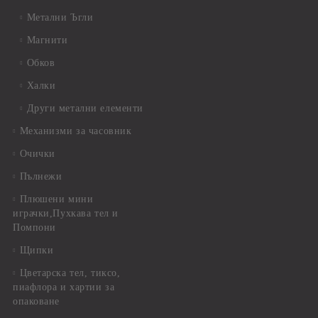
Метални Ъгли
Магнити
Обков
Халки
Други метални елементи
Механизми за часовник
Очички
Пълнежи
Плюшени мини
играчки,Пухкава тел и
Помпони
Щипки
Цветарска тел, тиксо,
пиафлора и хартии за
опаковане