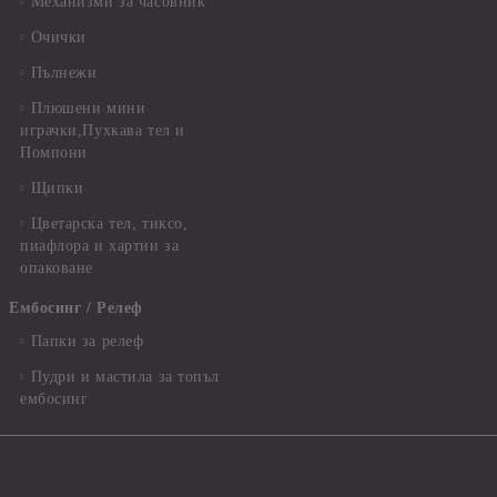
Механизми за часовник
Очички
Пълнежи
Плюшени мини
играчки,Пухкава тел и
Помпони
Щипки
Цветарска тел, тиксо,
пиафлора и хартии за
опаковане
Ембосинг / Релеф
Папки за релеф
Пудри и мастила за топъл
ембосинг