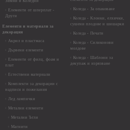
Зимни и Коледни
Коледа - За опаковане
Елементи от шперплат -
Други
Коледа - Kлонки, елхички,
сушени плодове и шишарки
Елементи и материали за
декорация
Коледа - Печати
Акрил и пластмаса
Коледа - Силиконови
молдове
Дървени елементи
Коледа - Шаблони за
Елементи от филц, фоам и
декупаж и изрязване
плат
Естествени материали
Комплекти за декорации с
надписи и пожелания
Лед лампички
Метални елементи
Метални Ъгли
Магнити