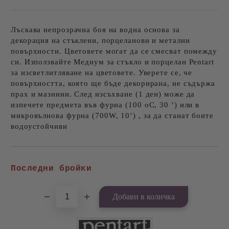
Лъскава непрозрачна боя на водна основа за
декорация на стъклени, порцеланови и метални
повърхности. Цветовете могат да се смесват помежду
си. Използвайте Медиум за стъкло и порцелан Pentart
за изсветлитляване на цветовете. Уверете се, че
повърхността, която ще бъде декорирана, не съдържа
прах и мазнини. След изсъхване (1 ден) може да
изпечете предмета във фурна (100 oC, 30 ’) или в
микровълнова фурна (700W, 10’) , за да станат боите
водоустойчиви
Добави в желани
Последни бройки