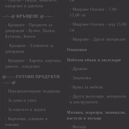
Сватба - Перли, камъчета,
см
панделки и дантели
Макраме Основи - 7,00 -
15,00 см
--<--@ КРЪЩЕНЕ @-->--
Макраме Основи - над 15,00
Кръщене - Предмети за
см
декорация - Кутии, Папки,
Бутилки, Книги
Макраме - Други материали
Кръщене - Елементи за
Опаковки
декорация
Мебелен обков и аксесоари
Кръщене - Хартии, картони,
данели , панделки
Дръжки
@--:---ГОТОВИ ПРОДУКТИ
Закачалки
---:--@
Крака за мебели
Персанализирани подаръци
Други аксесоари, материали
За дома и уюта
и инструменти
За книгите и хората
Моливи, маркери, химикали,
пастели и восъци
Картички, пликове и
покани
Восъци