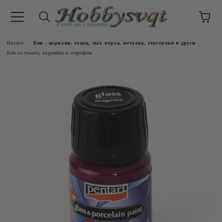
Начало
Бои - акрилни, гланц, мат, перла, металик, текстилни и други
Бои за стъкло, керамика и стирофом