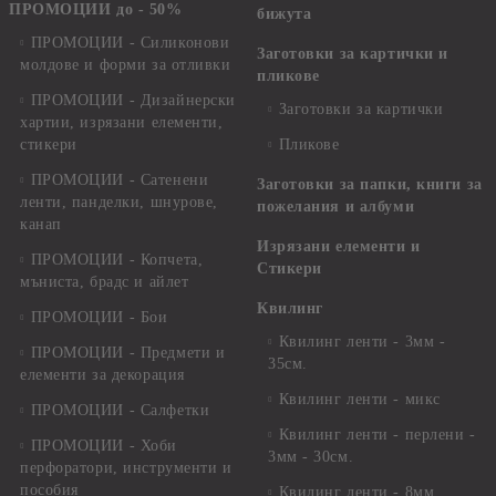
ПРОМОЦИИ до - 50%
бижута
ПРОМОЦИИ - Силиконови
Заготовки за картички и
молдове и форми за отливки
пликове
ПРОМОЦИИ - Дизайнерски
Заготовки за картички
хартии, изрязани елементи,
стикери
Пликове
ПРОМОЦИИ - Сатенени
Заготовки за папки, книги за
ленти, панделки, шнурове,
пожелания и албуми
канап
Изрязани елементи и
ПРОМОЦИИ - Копчета,
Стикери
мъниста, брадс и айлет
Квилинг
ПРОМОЦИИ - Бои
Квилинг ленти - 3мм -
ПРОМОЦИИ - Предмети и
35см.
елементи за декорация
Квилинг ленти - микс
ПРОМОЦИИ - Салфетки
Квилинг ленти - перлени -
ПРОМОЦИИ - Хоби
3мм - 30см.
перфоратори, инструменти и
пособия
Квилинг ленти - 8мм