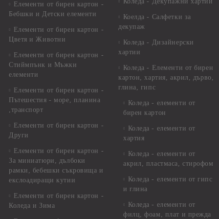
Коледа - Декупажни хартии
Елементи от бирен картон -
Бебшки и Детски елементи
Коелда - Салфетки за
декупаж
Елементи от бирен картон -
Цветя и Животни
Коледа - Дизайнерски
хартии
Елементи от бирен картон -
Стиймпънк и Мъжки
Коледа - Eлементи от бирен
елементи
картон, хартия, акрил, дърво,
глина, гипс
Елементи от бирен картон -
Пътешестия - море, планина
Коледа - елементи от
,транспорт
бирен картон
Елементи от бирен картон -
Коледа - елементи от
Други
хартия
Елементи от бирен картон -
Коледа - елементи от
За миниатюри, дълбоки
акрил, пластмаса, стирофом
рамки, бебешки съкровища и
Коледа - елементи от гипс
екслоадиращи кутии
и глина
Елементи от бирен картон -
Коледа - елементи от
Коледа и Зима
филц, фоам, плат и прежда