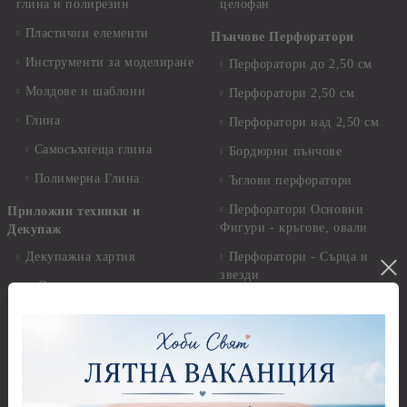
глина и полирезин
целофан
Пластични елементи
Пънчове Перфоратори
Инструменти за моделиране
Перфоратори до 2,50 см
Молдове и шаблони
Перфоратори 2,50 см
Глина
Перфоратори над 2,50 см
Самосъхнеща глина
Бордюрни пънчове
Полимерна Глина
Ъглови перфоратори
Перфоратори Основни
Приложни техники и
Фигури - кръгове, овали
Декупаж
Декупажна хартия
Перфоратори - Сърца и
звезди
Оризова декупажна
хартия А4 - Alchemy of Art -
Перфоратори - Цветя, листа
25-30 гр.
и клонки
Оризова декупажна хартия
Перфоратори - Детски
А4 - Itd. Collection - 25-30
Перфоратори - Животни
гр.