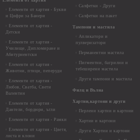
Елементи от хартия
Салфетки - Други
Елементи от хартия - Букви
и Цифри за Банери
Салфетки на пакет
Елементи от хартия -
Тампони и мастила
Детски
Апликатори и
Елементи от хартия -
пулверизатори
Училище, Дипломиране и
Перманентни мастила
Абитуриентски
Пигментни, багрилни и
Елементи от хартия -
тебеширени мастила
Животни, птици, пеперуди
Други тампони и мастила
Елементи от хартия -
Любов, Сватба, Свети
Филц и Вълна
Валентин
Хартии,картони и други
Елементи от хартия -
Дантели, бордюри, ъгли
Перлени хартии и картони
Елементи от хартия - Рамки
Хартии и картони
Елементи от хартия - Цветя,
Други Хартии и картони
листа и клони