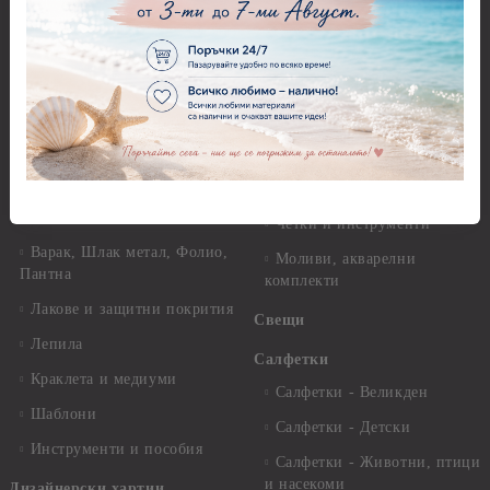
Перфоратори - Коледни и
Фина оризова декупажна
Зимни
хартия Stamperia - 21 х
29.см. - 28гр.
Рисуване
Декупажна хартия - Други
Грунд и почистващи
разтвори
Антични пасти
Платна за рисуване
Вакс пасти
Стативи и поставки
Грунд, Основи, Релефни
пасти
Четки и инструменти
Варак, Шлак метал, Фолио,
Моливи, акварелни
Пантна
комплекти
Лакове и защитни покрития
Свещи
Лепила
Салфетки
Краклета и медиуми
Салфетки - Великден
Шаблони
Салфетки - Детски
Инструменти и пособия
Салфетки - Животни, птици
и насекоми
Дизайнерски хартии