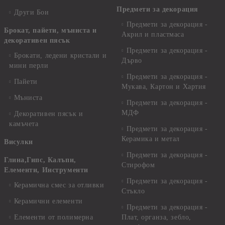
Предмети за декорация
Други Бои
Предмети за декорация -
Брокат, пайети, мъниста и
Акрил и пластмаса
декоративен пясък
Предмети за декорация -
Брокати, ледени кристали и
Дърво
мини перли
Предмети за декорация -
Пайети
Мукава, Картон и Хартия
Мъниста
Предмети за декорация -
МДФ
Декоративен пясък и
камъчета
Предмети за декорация -
Керамика и метал
Висулки
Предмети за декорация -
Глина,Гипс, Калъпи,
Стирофом
Елементи, Инструменти
Предмети за декорация -
Керамична смес за отливки
Стъкло
Керамични елементи
Предмети за декорация -
Елементи от полимерна
Плат, органза, зебло,