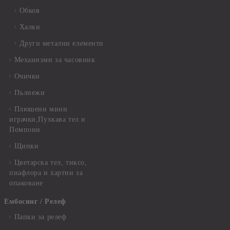
Обков
Халки
Други метални елементи
Механизми за часовник
Очички
Пълнежи
Плюшени мини
играчки,Пухкава тел и
Помпони
Щипки
Цветарска тел, тиксо,
пиафлора и хартии за
опаковане
Ембосинг / Релеф
Папки за релеф