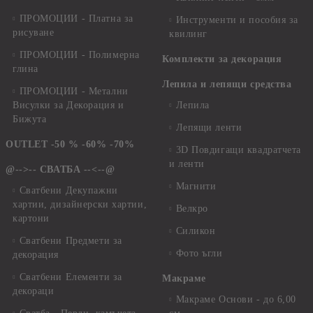
ПРОМОЦИИ - Платна за
Инструменти и пособия за
рисуване
квилинг
ПРОМОЦИИ - Полимерна
Комплекти за декорация
глина
Лепила и лепящи средства
ПРОМОЦИИ - Метални
Висулки за Декорация и
Лепила
Бижута
Лепящи ленти
OUTLET -50 % -60% -70%
3D Повдигащи квадратчета
и ленти
@-->-- СВАТБА --<--@
Магнити
Сватбени Декупажни
хартии, дизайнерски хартии,
Велкро
картони
Силикон
Сватбени Предмети за
Фото ъгли
декорация
Сватбени Елементи за
Макраме
декораци
Макраме Основи - до 6,00