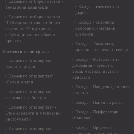
Елементи от бирен картон -
Коледа - елементи от
Тематични комплекти
дърво
Елементи от бирен картон -
Коледа - звънчета,
Шейкър заготовки от бирен
камбанки и метални
картон за 3D картички,
елементи
албуми, ръчно израбоени
проекти
Коледа - Лампички,
гирлянди, пълнежи и свещи
Елементи от шперплат
Коледа - Материали за
Елементи от шперплат -
декорация - брокати,
Букви и цифри
восък,мастила, пасти и
Елементи от шперплат
кристали
-Рамки и ъгли
Коледа - Панделки, ширити
Елементи от шперплат -
и конци
Заготовки за бижута
Коелда - Папки за релеф
Елементи от шперплат -
Коледа - Перфоратори
Етно елементи и музикални
(пънчове)
инструменти
Коледа - Предмети и
Елементи от шперплат -
елементи за декорация