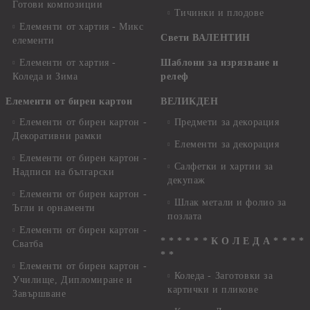
Готови композиции
Тичинки и плодове
Елементи от хартия - Микс
Свети ВАЛЕНТИН
елементи
Елементи от хартия -
Шаблони за изрязване и
Коледа и Зима
релеф
Елементи от бирен картон
ВЕЛИКДЕН
Елементи от бирен картон -
Предмети за декорация
Декоративни рамки
Елементи за декорация
Елементи от бирен картон -
Салфетки и хартии за
Надписи на български
декупаж
Елементи от бирен картон -
Шлак метали и фолио за
Ъгли и орнаменти
позлата
Елементи от бирен картон -
* * * * * * К О Л Е Д А * * * *
Сватба
* *
Елементи от бирен картон -
Коледа - Заготовки за
Училище, Дипломиране и
картички и пликове
Завършване