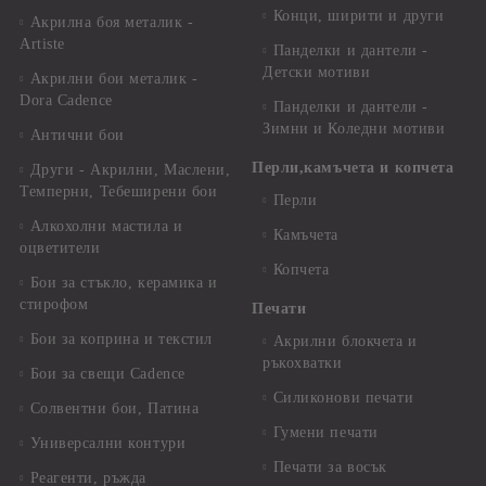
Конци, ширити и други
Акрилна боя металик -
Artiste
Панделки и дантели -
Детски мотиви
Акрилни бои металик -
Dora Cadence
Панделки и дантели -
Зимни и Коледни мотиви
Антични бои
Перли,камъчета и копчета
Други - Акрилни, Маслени,
Темперни, Тебеширени бои
Перли
Алкохолни мастила и
Камъчета
оцветители
Копчета
Бои за стъкло, керамика и
стирофом
Печати
Бои за коприна и текстил
Акрилни блокчета и
ръкохватки
Бои за свещи Cadence
Силиконови печати
Солвентни бои, Патина
Гумени печати
Универсални контури
Печати за восък
Реагенти, ръжда