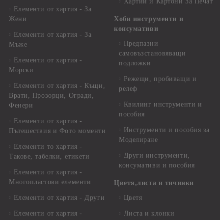
Хартии и Картони За Печат
Елементи от хартия - За
Жени
Хоби инструменти и
консумативи
Елементи от хартия - За
Предпазни
Мъже
самовъзстановяващи
Елементи от хартия -
подложки
Морски
Режещи, пробиващи и
Елементи от хартия - Къщи,
релеф
Врати, Прозорци, Огради,
Квилинг инструменти и
Фенери
пособия
Елементи от хартия -
Инструменти и пособия за
Пътешествия и Фото моменти
Моделиране
Елементи то хартия -
Други инструменти,
Такове, табелки, етикети
консумативи и пособия
Елементи от хартия -
Многопластови елементи
Цветя,листа и тичинки
Елементи от хартия - Други
Цветя
Елементи от хартия -
Листа и клонки