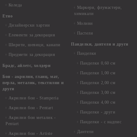
Коледа
Маркери, флумастери,
химикали
Етно
Моливи
Дизайнерски хартии
Пастели
Елементи за декорация
Панделки, дантели и други
Ширити, шевици, канапи
Панделки
Предмети за декорация
Панделки 0,60 см
Брадс, айлетс, холдери
Панделки 1,00 см
Бои - акрилни, гланц, мат,
перла, металик, текстилни и
Панделки 2,00 см
други
Панделки 3,00 см
Акрилни бои - Stamperia
Панделки 4,00 см
Акрилни бои - Pentart
Панделки - други
Акрилни бои металик -
Панделки - с надпис
Pentart
Дантели
Акрилни бои - Artiste