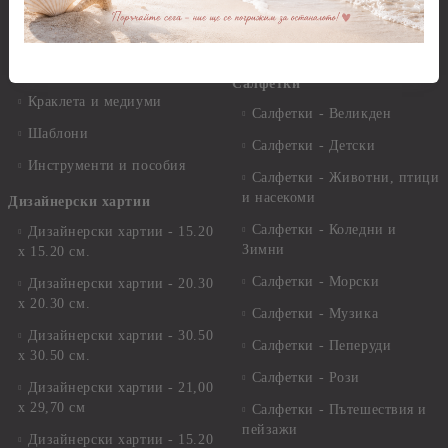
Пантна
комплекти
Лакове и защитни покрития
Свещи
Лепила
Салфетки
Краклета и медиуми
Салфетки - Великден
Шаблони
Салфетки - Детски
Инструменти и пособия
Салфетки - Животни, птици
и насекоми
Дизайнерски хартии
Салфетки - Коледни и
Дизайнерски хартии - 15.20
Зимни
х 15.20 см.
Салфетки - Морски
Дизайнерски хартии - 20.30
х 20.30 см.
Салфетки - Музика
Дизайнерски хартии - 30.50
Салфетки - Пеперуди
х 30.50 см.
Салфетки - Рози
Дизайнерски хартии - 21,00
х 29,70 см
Салфетки - Пътешествия и
пейзажи
Дизайнерски хартии - 15.20