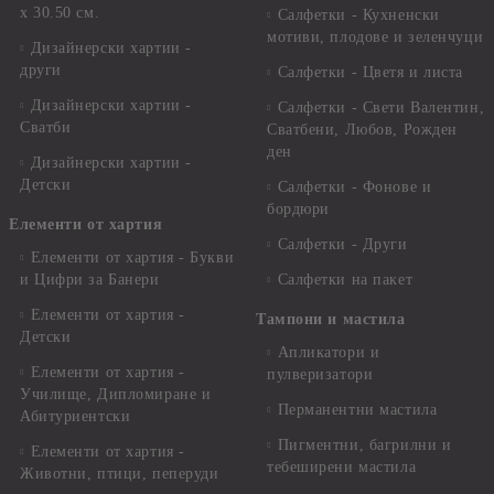
x 30.50 см.
Салфетки - Кухненски
мотиви, плодове и зеленчуци
Дизайнерски хартии -
други
Салфетки - Цветя и листа
Дизайнерски хартии -
Салфетки - Свети Валентин,
Сватби
Сватбени, Любов, Рожден
ден
Дизайнерски хартии -
Детски
Салфетки - Фонове и
бордюри
Елементи от хартия
Салфетки - Други
Елементи от хартия - Букви
и Цифри за Банери
Салфетки на пакет
Елементи от хартия -
Тампони и мастила
Детски
Апликатори и
Елементи от хартия -
пулверизатори
Училище, Дипломиране и
Перманентни мастила
Абитуриентски
Пигментни, багрилни и
Елементи от хартия -
тебеширени мастила
Животни, птици, пеперуди