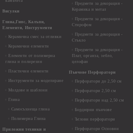
камъчета
Предмети за декорация -
Керамика и метал
Висулки
Предмети за декорация -
Глина,Гипс, Калъпи,
Стирофом
Елементи, Инструменти
Предмети за декорация -
Керамична смес за отливки
Стъкло
Керамични елементи
Предмети за декорация -
Елементи от полимерна
Плат, органза, зебло,
глина и полирезин
целофан
Пластични елементи
Пънчове Перфоратори
Инструменти за моделиране
Перфоратори до 2,50 см
Молдове и шаблони
Перфоратори 2,50 см
Глина
Перфоратори над 2,50 см
Самосъхнеща глина
Бордюрни пънчове
Полимерна Глина
Ъглови перфоратори
Перфоратори Основни
Приложни техники и