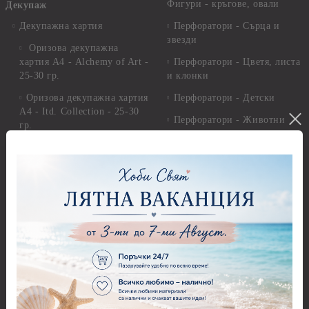
Фигури - кръгове, овали
Декупаж
Декупажна хартия
Перфоратори - Сърца и
звезди
Оризова декупажна
хартия А4 - Alchemy of Art -
Перфоратори - Цветя, листа
25-30 гр.
и клонки
Оризова декупажна хартия
Перфоратори - Детски
А4 - Itd. Collection - 25-30
Перфоратори - Животни
гр.
Перфоратори - Коледни и
Фина оризова декупажна
Зимни
хартия Stamperia - 21 х
29.см. - 28гр.
Рисуване
Декупажна хартия - Други
Грунд и почистващи
разтвори
Антични пасти
Платна за рисуване
Вакс пасти
Стативи и поставки
Грунд, Основи, Релефни
пасти
Четки и инструменти
Варак, Шлак метал, Фолио,
Моливи, акварелни