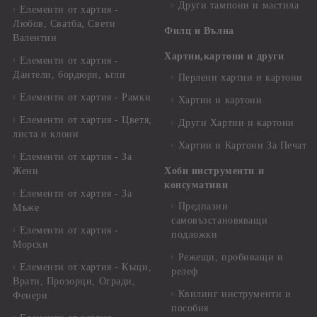
Други тампони и мастила
Елементи от хартия -
Любов, Сватба, Свети
Филц и Вълна
Валентин
Хартии,картони и други
Елементи от хартия -
Дантели, бордюри, ъгли
Перлени хартии и картони
Елементи от хартия - Рамки
Хартии и картони
Елементи от хартия - Цветя,
Други Хартии и картони
листа и клони
Хартии и Картони За Печат
Елементи от хартия - За
Жени
Хоби инструменти и
консумативи
Елементи от хартия - За
Предпазни
Мъже
самовъзстановяващи
Елементи от хартия -
подложки
Морски
Режещи, пробиващи и
Елементи от хартия - Къщи,
релеф
Врати, Прозорци, Огради,
Квилинг инструменти и
Фенери
пособия