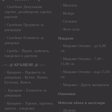
Магнити
Сватбени Декупажни
хартии, дизайнерски хартии,
Велкро
картони
Силикон
Сватбени Предмети за
Фото ъгли
декорация
Сватбени Елементи за
Макраме
декораци
Макраме Основи - до 6,00
Сватба - Перли, камъчета,
см
панделки и дантели
Макраме Основи - 7,00 -
15,00 см
--<--@ КРЪЩЕНЕ @-->--
Макраме Основи - над 15,00
Кръщене - Предмети за
см
декорация - Кутии, Папки,
Бутилки, Книги
Макраме - Други материали
Кръщене - Елементи за
Опаковки
декорация
Мебелен обков и аксесоари
Кръщене - Хартии, картони,
данели , панделки
Дръжки