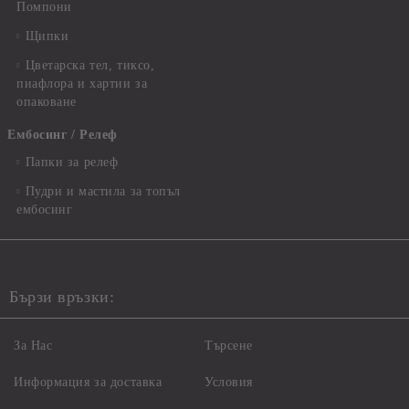
Помпони
Щипки
Цветарска тел, тиксо,
пиафлора и хартии за
опаковане
Ембосинг / Релеф
Папки за релеф
Пудри и мастила за топъл
ембосинг
Бързи връзки:
За Нас
Търсене
Информация за доставка
Условия