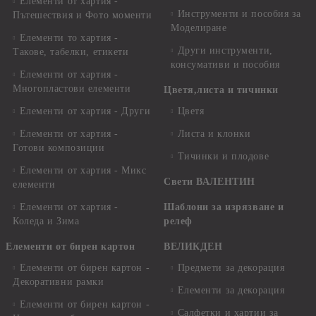
Елементи от хартия -
Инструменти и пособия за
Пътешествия и Фото моменти
Моделиране
Елементи то хартия -
Други инструменти,
Такове, табелки, етикети
консумативи и пособия
Елементи от хартия -
Многопластови елементи
Цветя,листа и тичинки
Елементи от хартия - Други
Цветя
Елементи от хартия -
Листа и клонки
Готови композиции
Тичинки и плодове
Елементи от хартия - Микс
Свети ВАЛЕНТИН
елементи
Елементи от хартия -
Шаблони за изрязване и
Коледа и Зима
релеф
Елементи от бирен картон
ВЕЛИКДЕН
Елементи от бирен картон -
Предмети за декорация
Декоративни рамки
Елементи за декорация
Елементи от бирен картон -
Салфетки и хартии за