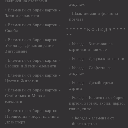
Надписи на български
декупаж
Елементи от бирен картон -
Шлак метали и фолио за
Ъгли и орнаменти
позлата
Елементи от бирен картон -
* * * * * * К О Л Е Д А * * * *
Сватба
* *
Елементи от бирен картон -
Коледа - Заготовки за
Училище, Дипломиране и
картички и пликове
Завършване
Коледа - Декупажни хартии
Елементи от бирен картон -
Бебшки и Детски елементи
Коелда - Салфетки за
декупаж
Елементи от бирен картон -
Цветя и Животни
Коледа - Дизайнерски
хартии
Елементи от бирен картон -
Стиймпънк и Мъжки
Коледа - Eлементи от бирен
елементи
картон, хартия, акрил, дърво,
глина, гипс
Елементи от бирен картон -
Пътешестия - море, планина
Коледа - елементи от
,транспорт
бирен картон