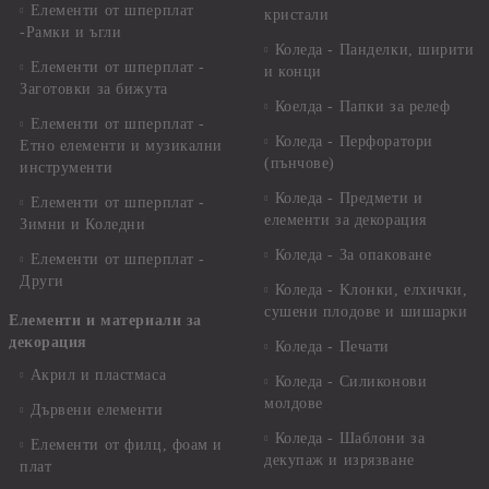
Елементи от шперплат
кристали
-Рамки и ъгли
Коледа - Панделки, ширити
Елементи от шперплат -
и конци
Заготовки за бижута
Коелда - Папки за релеф
Елементи от шперплат -
Коледа - Перфоратори
Етно елементи и музикални
(пънчове)
инструменти
Коледа - Предмети и
Елементи от шперплат -
елементи за декорация
Зимни и Коледни
Коледа - За опаковане
Елементи от шперплат -
Други
Коледа - Kлонки, елхички,
сушени плодове и шишарки
Елементи и материали за
декорация
Коледа - Печати
Акрил и пластмаса
Коледа - Силиконови
молдове
Дървени елементи
Коледа - Шаблони за
Елементи от филц, фоам и
декупаж и изрязване
плат