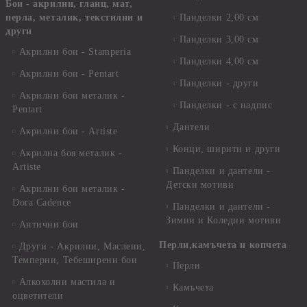
Бои - акрилни, гланц, мат,
перла, металик, текстилни и
Панделки 2,00 см
други
Панделки 3,00 см
Акрилни бои - Stamperia
Панделки 4,00 см
Акрилни бои - Pentart
Панделки - други
Акрилни бои металик -
Панделки - с надпис
Pentart
Дантели
Акрилни бои - Artiste
Конци, ширити и други
Акрилна боя металик -
Artiste
Панделки и дантели -
Детски мотиви
Акрилни бои металик -
Dora Cadence
Панделки и дантели -
Зимни и Коледни мотиви
Антични бои
Перли,камъчета и копчета
Други - Акрилни, Маслени,
Темперни, Тебеширени бои
Перли
Алкохолни мастила и
Камъчета
оцветители