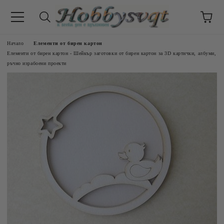
Начало
Елементи от бирен картон
Елементи от бирен картон - Шейкър заготовки от бирен картон за 3D картички, албуми,
ръчно израбоени проекти