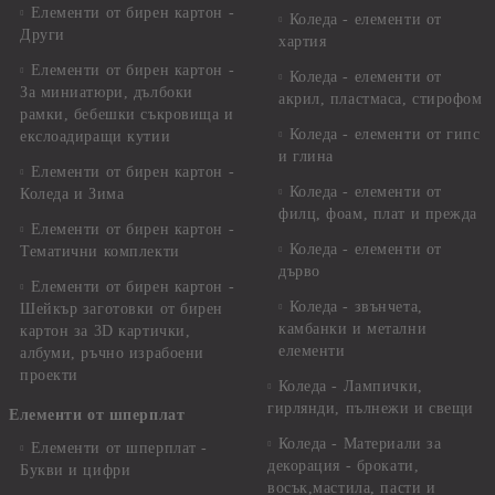
Елементи от бирен картон -
Коледа - елементи от
Други
хартия
Елементи от бирен картон -
Коледа - елементи от
За миниатюри, дълбоки
акрил, пластмаса, стирофом
рамки, бебешки съкровища и
Коледа - елементи от гипс
екслоадиращи кутии
и глина
Елементи от бирен картон -
Коледа - елементи от
Коледа и Зима
филц, фоам, плат и прежда
Елементи от бирен картон -
Коледа - елементи от
Тематични комплекти
дърво
Елементи от бирен картон -
Коледа - звънчета,
Шейкър заготовки от бирен
камбанки и метални
картон за 3D картички,
елементи
албуми, ръчно израбоени
проекти
Коледа - Лампички,
гирлянди, пълнежи и свещи
Елементи от шперплат
Коледа - Материали за
Елементи от шперплат -
декорация - брокати,
Букви и цифри
восък,мастила, пасти и