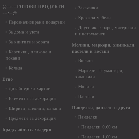
@--:---ГОТОВИ ПРОДУКТИ
Закачалки
---:--@
Крака за мебели
Персанализирани подаръци
Други аксесоари, материали
За дома и уюта
и инструменти
За книгите и хората
Моливи, маркери, химикали,
пастели и восъци
Картички, пликове и
покани
Восъци
Коледа
Маркери, флумастери,
химикали
Етно
Моливи
Дизайнерски хартии
Пастели
Елементи за декорация
Панделки, дантели и други
Ширити, шевици, канапи
Панделки
Предмети за декорация
Панделки 0,60 см
Брадс, айлетс, холдери
Панделки 1,00 см