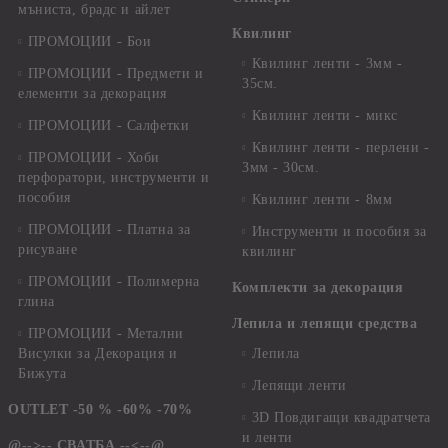
мъниста, брадс и айлет
Квилинг
ПРОМОЦИИ - Бои
Квилинг ленти - 3мм -
ПРОМОЦИИ - Предмети и
35см.
елементи за декорация
Квилинг ленти - микс
ПРОМОЦИИ - Салфетки
Квилинг ленти - перлени -
ПРОМОЦИИ - Хоби
3мм - 30см.
перфоратори, инструменти и
пособия
Квилинг ленти - 8мм
ПРОМОЦИИ - Платна за
Инструменти и пособия за
рисуване
квилинг
ПРОМОЦИИ - Полимерна
Комплекти за декорация
глина
Лепила и лепящи средства
ПРОМОЦИИ - Метални
Висулки за Декорация и
Лепила
Бижута
Лепящи ленти
OUTLET -50 % -60% -70%
3D Повдигащи квадратчета
и ленти
@-->-- СВАТБА --<--@