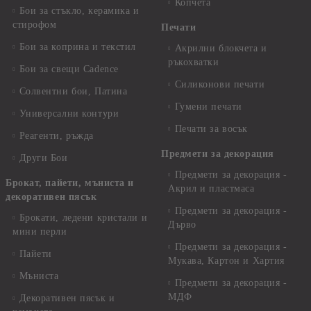
Копчета
Бои за стъкло, керамика и
стирофом
Печати
Бои за коприна и текстил
Акрилни блокчета и
ръкохватки
Бои за свещи Cadence
Силиконови печати
Солвентни бои, Патина
Гумени печати
Универсални контури
Печати за восък
Реагенти, ръжда
Предмети за декорация
Други Бои
Предмети за декорация -
Брокат, пайети, мъниста и
Акрил и пластмаса
декоративен пясък
Предмети за декорация -
Брокати, ледени кристали и
Дърво
мини перли
Предмети за декорация -
Пайети
Мукава, Картон и Хартия
Мъниста
Предмети за декорация -
МДФ
Декоративен пясък и