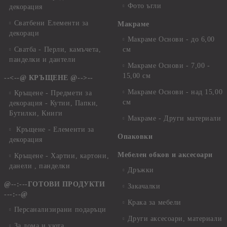
Фото ъгли
декорация
Сватбени Елементи за
Макраме
декораци
Макраме Основи - до 6,00
Сватба - Перли, камъчета,
см
панделки и дантели
Макраме Основи - 7,00 -
15,00 см
--<--@ КРЪЩЕНЕ @-->--
Макраме Основи - над 15,00
Кръщене - Предмети за
см
декорация - Кутии, Папки,
Бутилки, Книги
Макраме - Други материали
Кръщене - Елементи за
Опаковки
декорация
Мебелен обков и аксесоари
Кръщене - Хартии, картони,
данели , панделки
Дръжки
@--:---ГОТОВИ ПРОДУКТИ
Закачалки
---:--@
Крака за мебели
Персанализирани подаръци
Други аксесоари, материали
За дома и уюта