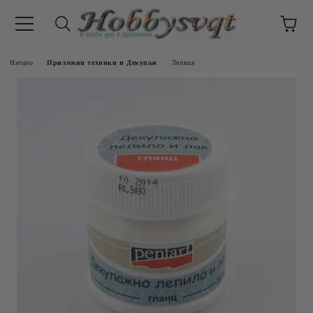
Начало
Приложни техники и Декупаж
Лепила