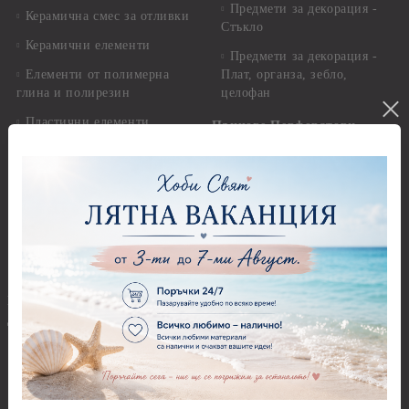
Предмети за декорация -
Керамична смес за отливки
Стъкло
Керамични елементи
Предмети за декорация -
Елементи от полимерна
Плат, органза, зебло,
глина и полирезин
целофан
Пластични елементи
Пънчове Перфоратори
Инструменти за моделиране
Перфоратори до 2,50 см
Молдове и шаблони
Перфоратори 2,50 см
Глина
Перфоратори над 2,50 см
Самосъхнеща глина
Бордюрни пънчове
Полимерна Глина
Ъглови перфоратори
Перфоратори Основни
Приложни техники и
Фигури - кръгове, овали
Декупаж
Декупажна хартия
Перфоратори - Сърца и
звезди
Оризова декупажна
хартия А4 - Alchemy of Art -
Перфоратори - Цветя, листа