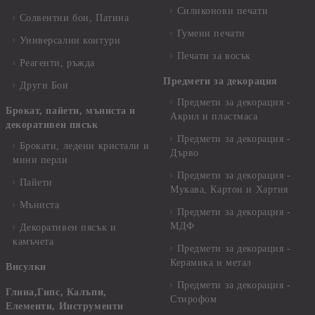
Силиконови печати
Солвентни бои, Патина
Гумени печати
Универсални контури
Печати за восък
Реагенти, ръжда
Предмети за декорация
Други Бои
Предмети за декорация -
Брокат, пайети, мъниста и
Акрил и пластмаса
декоративен пясък
Предмети за декорация -
Брокати, ледени кристали и
Дърво
мини перли
Предмети за декорация -
Пайети
Мукава, Картон и Хартия
Мъниста
Предмети за декорация -
МДФ
Декоративен пясък и
камъчета
Предмети за декорация -
Керамика и метал
Висулки
Предмети за декорация -
Глина,Гипс, Калъпи,
Стирофом
Елементи, Инструменти