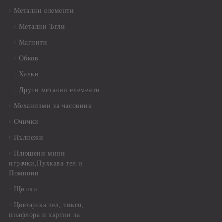
Метални елементи
Метални Ъгли
Магнити
Обков
Халки
Други метални елементи
Механизми за часовник
Очички
Пълнежи
Плюшени мини
играчки,Пухкава тел и
Помпони
Щипки
Цветарска тел, тиксо,
пиафлора и хартии за