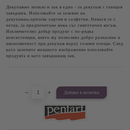
Декупажно лепило и лак в едно - за декупаж с гланцов
завършек. Използвайте за залеяне на
декупажна,оризова хартия и салфетки. Нанася се с
четка, за предпочитане мека със синтетичен косъм.
Изключително добър продукт с по-рядка
консистенция, която му позволява добро разнасяне и
икономичност при декупаж върху големи площи. След
като залепите желаното изображение използвайте
продукта и като завършващ лак.
Добави в желани