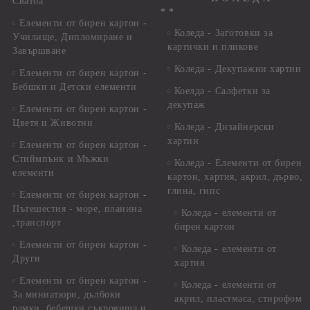
Сватба
* *
Елементи от бирен картон -
Коледа - Заготовки за
Училище, Дипломиране и
картички и пликове
Завършване
Коледа - Декупажни хартии
Елементи от бирен картон -
Бебшки и Детски елементи
Коелда - Салфетки за
декупаж
Елементи от бирен картон -
Цветя и Животни
Коледа - Дизайнерски
хартии
Елементи от бирен картон -
Стиймпънк и Мъжки
Коледа - Eлементи от бирен
елементи
картон, хартия, акрил, дърво,
глина, гипс
Елементи от бирен картон -
Пътешестия - море, планина
Коледа - елементи от
,транспорт
бирен картон
Елементи от бирен картон -
Коледа - елементи от
Други
хартия
Елементи от бирен картон -
Коледа - елементи от
За миниатюри, дълбоки
акрил, пластмаса, стирофом
рамки, бебешки съкровища и