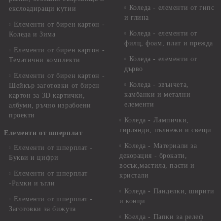
Коледа - елементи от гипс
екслоадиращи кутии
и глина
Елементи от бирен картон -
Коледа - елементи от
Коледа и Зима
филц, фоам, плат и прежда
Елементи от бирен картон -
Коледа - елементи от
Тематични комплекти
дърво
Елементи от бирен картон -
Коледа - звънчета,
Шейкър заготовки от бирен
камбанки и метални
картон за 3D картички,
елементи
албуми, ръчно израбоени
проекти
Коледа - Лампички,
гирлянди, пълнежи и свещи
Елементи от шперплат
Коледа - Материали за
Елементи от шперплат -
декорация - брокати,
Букви и цифри
восък,мастила, пасти и
Елементи от шперплат
кристали
-Рамки и ъгли
Коледа - Панделки, ширити
Елементи от шперплат -
и конци
Заготовки за бижута
Коелда - Папки за релеф