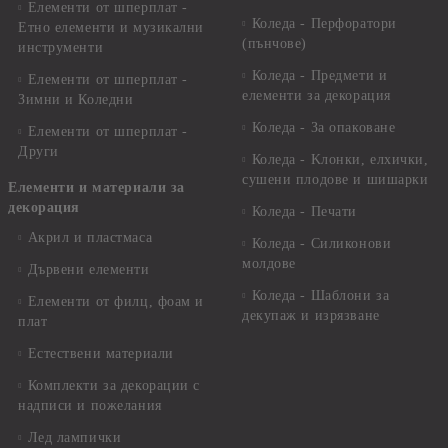
Елементи от шперплат -
Коледа - Перфоратори
Етно елементи и музикални
(пънчове)
инструменти
Коледа - Предмети и
Елементи от шперплат -
елементи за декорация
Зимни и Коледни
Коледа - За опаковане
Елементи от шперплат -
Други
Коледа - Kлонки, елхички,
сушени плодове и шишарки
Елементи и материали за
декорация
Коледа - Печати
Акрил и пластмаса
Коледа - Силиконови
молдове
Дървени елементи
Коледа - Шаблони за
Елементи от филц, фоам и
декупаж и изрязване
плат
Естествени материали
Комплекти за декорации с
надписи и пожелания
Лед лампички