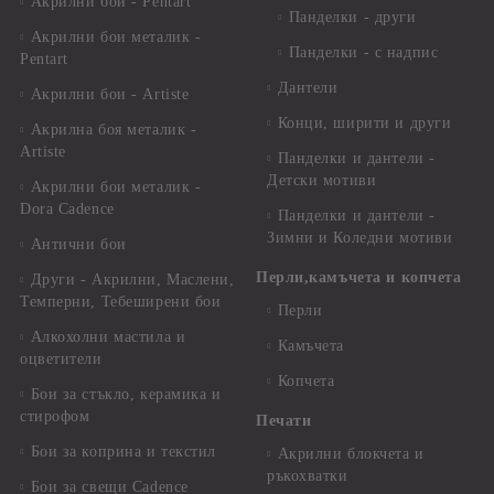
Акрилни бои - Pentart
Панделки - други
Акрилни бои металик -
Панделки - с надпис
Pentart
Дантели
Акрилни бои - Artiste
Конци, ширити и други
Акрилна боя металик -
Artiste
Панделки и дантели -
Детски мотиви
Акрилни бои металик -
Dora Cadence
Панделки и дантели -
Зимни и Коледни мотиви
Антични бои
Перли,камъчета и копчета
Други - Акрилни, Маслени,
Темперни, Тебеширени бои
Перли
Алкохолни мастила и
Камъчета
оцветители
Копчета
Бои за стъкло, керамика и
стирофом
Печати
Бои за коприна и текстил
Акрилни блокчета и
ръкохватки
Бои за свещи Cadence