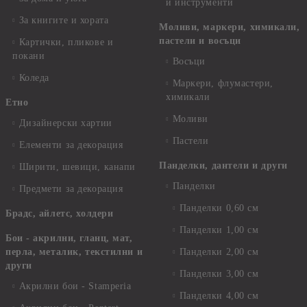
и инструменти
За книгите и хората
Моливи, маркери, химикали,
пастели и восъци
Картички, пликове и
покани
Восъци
Коледа
Маркери, флумастери,
химикали
Етно
Моливи
Дизайнерски хартии
Пастели
Елементи за декорация
Панделки, дантели и други
Ширити, шевици, канапи
Панделки
Предмети за декорация
Панделки 0,60 см
Брадс, айлетс, холдери
Панделки 1,00 см
Бои - акрилни, гланц, мат,
перла, металик, текстилни и
Панделки 2,00 см
други
Панделки 3,00 см
Акрилни бои - Stamperia
Панделки 4,00 см