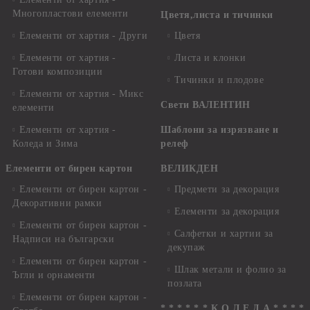
Многопластови елементи
Цветя,листа и тичинки
Елементи от хартия - Други
Цветя
Елементи от хартия -
Листа и клонки
Готови композиции
Тичинки и плодове
Елементи от хартия - Микс
Свети ВАЛЕНТИН
елементи
Елементи от хартия -
Шаблони за изрязване и
Коледа и Зима
релеф
Елементи от бирен картон
ВЕЛИКДЕН
Елементи от бирен картон -
Предмети за декорация
Декоративни рамки
Елементи за декорация
Елементи от бирен картон -
Салфетки и хартии за
Надписи на български
декупаж
Елементи от бирен картон -
Шлак метали и фолио за
Ъгли и орнаменти
позлата
Елементи от бирен картон -
* * * * * * К О Л Е Д А * * * *