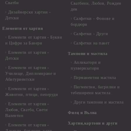
Сватби
Сватбени, Любов, Рожден
ден
Дизайнерски хартии -
Детски
Салфетки - Фонове и
бордюри
Елементи от хартия
Салфетки - Други
Елементи от хартия - Букви
и Цифри за Банери
Салфетки на пакет
Елементи от хартия -
Тампони и мастила
Детски
Апликатори и
Елементи от хартия -
пулверизатори
Училище, Дипломиране и
Перманентни мастила
Абитуриентски
Пигментни, багрилни и
Елементи от хартия -
тебеширени мастила
Животни, птици, пеперуди
Други тампони и мастила
Елементи от хартия -
Любов, Сватба, Свети
Филц и Вълна
Валентин
Хартии,картони и други
Елементи от хартия -
Дантели, бордюри, ъгли