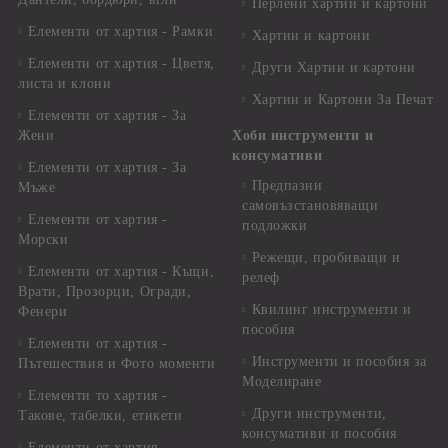
Перлени хартии и картони
Елементи от хартия - Рамки
Хартии и картони
Елементи от хартия - Цветя,
Други Хартии и картони
листа и клони
Хартии и Картони За Печат
Елементи от хартия - За
Жени
Хоби инструменти и
консумативи
Елементи от хартия - За
Предпазни
Мъже
самовъзстановяващи
Елементи от хартия -
подложки
Морски
Режещи, пробиващи и
Елементи от хартия - Къщи,
релеф
Врати, Прозорци, Огради,
Квилинг инструменти и
Фенери
пособия
Елементи от хартия -
Инструменти и пособия за
Пътешествия и Фото моменти
Моделиране
Елементи то хартия -
Други инструменти,
Такове, табелки, етикети
консумативи и пособия
Елементи от хартия -