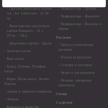
25-30 гр.
и клонки
Оризова декупажна хартия
Перфоратори - Детски
А4 - Itd. Collection - 25-30
Перфоратори - Животни
гр.
Перфоратори - Коледни и
Фина оризова декупажна
Зимни
хартия Stamperia - 21 х
29.см. - 28гр.
Рисуване
Декупажна хартия - Други
Грунд и почистващи
разтвори
Антични пасти
Платна за рисуване
Вакс пасти
Стативи и поставки
Грунд, Основи, Релефни
пасти
Четки и инструменти
Варак, Шлак метал, Фолио,
Моливи, акварелни
Пантна
комплекти
Лакове и защитни покрития
Свещи
Лепила
Салфетки
Краклета и медиуми