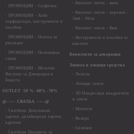
Квилинг ленти - микс
ПРОМОЦИИ - Салфетки
Квилинг ленти - перлени -
ПРОМОЦИИ - Хоби
3мм - 30см.
перфоратори, инструменти и
пособия
Квилинг ленти - 8мм
ПРОМОЦИИ - Платна за
Инструменти и пособия за
рисуване
квилинг
ПРОМОЦИИ - Полимерна
Комплекти за декорация
глина
Лепила и лепящи средства
ПРОМОЦИИ - Метални
Висулки за Декорация и
Лепила
Бижута
Лепящи ленти
OUTLET -50 % -60% -70%
3D Повдигащи квадратчета
и ленти
@-->-- СВАТБА --<--@
Магнити
Сватбени Декупажни
хартии, дизайнерски хартии,
Велкро
картони
Силикон
Сватбени Предмети за