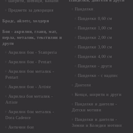
Панделки, дантели и други
Ширити, шевици, канапи
Панделки
Предмети за декорация
Панделки 0,60 см
Брадс, айлетс, холдери
Панделки 1,00 см
Бои - акрилни, гланц, мат,
перла, металик, текстилни и
Панделки 2,00 см
други
Панделки 3,00 см
Акрилни бои - Stamperia
Панделки 4,00 см
Акрилни бои - Pentart
Панделки - други
Акрилни бои металик -
Панделки - с надпис
Pentart
Дантели
Акрилни бои - Artiste
Конци, ширити и други
Акрилна боя металик -
Artiste
Панделки и дантели -
Детски мотиви
Акрилни бои металик -
Dora Cadence
Панделки и дантели -
Зимни и Коледни мотиви
Антични бои