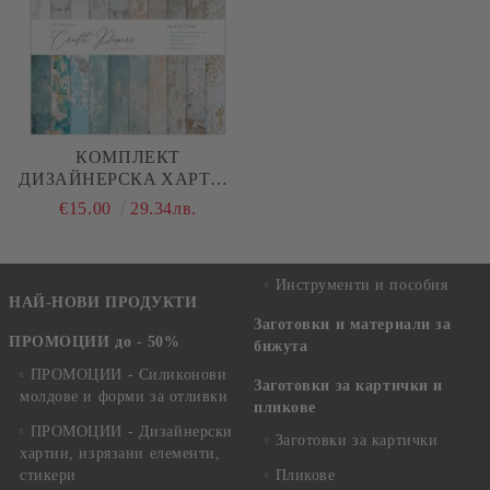
КОМПЛЕКТ
ДИЗАЙНЕРСКA ХАРТИЯ
- TEST OF TIME - 30
€15.00
29.34лв.
ЛИСТА
Инструменти и пособия
НАЙ-НОВИ ПРОДУКТИ
Заготовки и материали за
ПРОМОЦИИ до - 50%
бижута
ПРОМОЦИИ - Силиконови
Заготовки за картички и
молдове и форми за отливки
пликове
ПРОМОЦИИ - Дизайнерски
Заготовки за картички
хартии, изрязани елементи,
стикери
Пликове