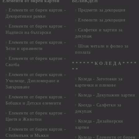
Елементи от бирен картон
ВЕЛИКДЕН
Елементи от бирен картон -
Предмети за декорация
Декоративни рамки
Елементи за декорация
Елементи от бирен картон -
Салфетки и хартии за
Надписи на български
декупаж
Елементи от бирен картон -
Шлак метали и фолио за
Ъгли и орнаменти
позлата
Елементи от бирен картон -
* * * * * * К О Л Е Д А * * * *
Сватба
* *
Елементи от бирен картон -
Коледа - Заготовки за
Училище, Дипломиране и
картички и пликове
Завършване
Коледа - Декупажни хартии
Елементи от бирен картон -
Бебшки и Детски елементи
Коелда - Салфетки за
декупаж
Елементи от бирен картон -
Цветя и Животни
Коледа - Дизайнерски
хартии
Елементи от бирен картон -
Стиймпънк и Мъжки
Коледа - Eлементи от бирен