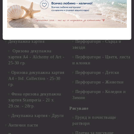
Самосъхнеща глина
Бордюрни пънчове
Полимерна Глина
Ъглови перфоратори
Перфоратори Основни
Приложни техники и
Фигури - кръгове, овали
Декупаж
Декупажна хартия
Перфоратори - Сърца и
звезди
Оризова декупажна
хартия А4 - Alchemy of Art -
Перфоратори - Цветя, листа
25-30 гр.
и клонки
Оризова декупажна хартия
Перфоратори - Детски
А4 - Itd. Collection - 25-30
Перфоратори - Животни
гр.
Перфоратори - Коледни и
Фина оризова декупажна
Зимни
хартия Stamperia - 21 х
29.см. - 28гр.
Рисуване
Декупажна хартия - Други
Грунд и почистващи
разтвори
Антични пасти
Платна за рисуване