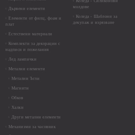
Коледа - Силиконови
молдове
Дървени елементи
Коледа - Шаблони за
Елементи от филц, фоам и
декупаж и изрязване
плат
Естествени материали
Комплекти за декорации с
надписи и пожелания
Лед лампички
Метални елементи
Метални Ъгли
Магнити
Обков
Халки
Други метални елементи
Механизми за часовник