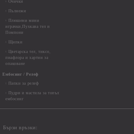
Очички
Пълнежи
Плюшени мини
играчки,Пухкава тел и
Помпони
Щипки
Цветарска тел, тиксо,
пиафлора и хартии за
опаковане
Ембосинг / Релеф
Папки за релеф
Пудри и мастила за топъл
ембосинг
Бързи връзки: