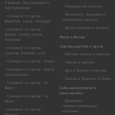
Училище, Дипломиране и
Перманентни мастила
Абитуриентски
Пигментни, багрилни и
Елементи от хартия -
тебеширени мастила
Животни, птици, пеперуди
Други тампони и мастила
Елементи от хартия -
Любов, Сватба, Свети
Филц и Вълна
Валентин
Хартии,картони и други
Елементи от хартия -
Дантели, бордюри, ъгли
Перлени хартии и картони
Елементи от хартия - Рамки
Хартии и картони
Елементи от хартия - Цветя,
Други Хартии и картони
листа и клони
Хартии и Картони За Печат
Елементи от хартия - За
Жени
Хоби инструменти и
консумативи
Елементи от хартия - За
Предпазни
Мъже
самовъзстановяващи
Елементи от хартия -
подложки
Морски