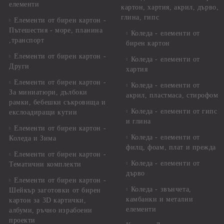
елементи
картон, хартия, акрил, дърво,
глина, гипс
Елементи от бирен картон -
Пътешестия - море, планина
Коледа - елементи от
,транспорт
бирен картон
Елементи от бирен картон -
Коледа - елементи от
Други
хартия
Елементи от бирен картон -
Коледа - елементи от
За миниатюри, дълбоки
акрил, пластмаса, стирофом
рамки, бебешки съкровища и
Коледа - елементи от гипс
екслоадиращи кутии
и глина
Елементи от бирен картон -
Коледа - елементи от
Коледа и Зима
филц, фоам, плат и прежда
Елементи от бирен картон -
Коледа - елементи от
Тематични комплекти
дърво
Елементи от бирен картон -
Коледа - звънчета,
Шейкър заготовки от бирен
камбанки и метални
картон за 3D картички,
елементи
албуми, ръчно израбоени
проекти