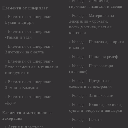
Коледа - Лампички,
гирлянди, пълнежи и свещи
Елементи от шперплат
Коледа - Материали за
Елементи от шперплат -
декорация - брокати,
Букви и цифри
восък,мастила, пасти и
Елементи от шперплат
кристали
-Рамки и ъгли
Коледа - Панделки, ширити
Елементи от шперплат -
и конци
Заготовки за бижута
Коелда - Папки за релеф
Елементи от шперплат -
Коледа - Перфоратори
Етно елементи и музикални
(пънчове)
инструменти
Коледа - Предмети и
Елементи от шперплат -
елементи за декорация
Зимни и Коледни
Коледа - За опаковане
Елементи от шперплат -
Други
Коледа - Kлонки, елхички,
сушени плодове и шишарки
Елементи и материали за
декорация
Коледа - Печати
Акрил и пластмаса