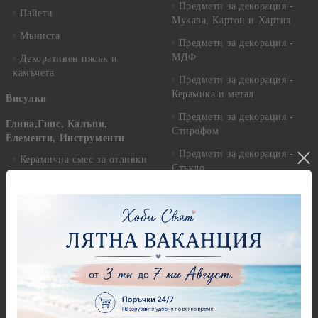
Предмети за декорация -
Пайети
Мукава, Картон и Хартия
Мъниста
Предмети за декорация -
МДФ
Декоративен пясък и
камъчета
Предмети за декорация -
Керамика и метал
Висулки
Предмети за декорация -
Глина,Гипс, Калъпи,
Стирофом
Елементи, Инструменти
Предмети за декорация -
Керамична смес за отливки
Стъкло
Керамични елементи
Предмети за декорация -
Елементи от полимерна
Плат, органза, зебло,
глина и полирезин
целофан
Пластични елементи
Пънчове Перфоратори
Инструменти за моделиране
Перфоратори до 2,50 см
Молдове и шаблони
Перфоратори 2,50 см
Глина
Перфоратори над 2,50 см