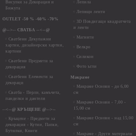
Висулки за Декорация и
Лепила
Бижута
Лепящи ленти
OUTLET -50 % -60% -70%
3D Повдигащи квадратчета
и ленти
@-->-- СВАТБА --<--@
Магнити
Сватбени Декупажни
хартии, дизайнерски хартии,
Велкро
картони
Силикон
Сватбени Предмети за
Фото ъгли
декорация
Сватбени Елементи за
Макраме
декораци
Макраме Основи - до 6,00
Сватба - Перли, камъчета,
см
панделки и дантели
Макраме Основи - 7,00 -
15,00 см
--<--@ КРЪЩЕНЕ @-->--
Макраме Основи - над 15,00
Кръщене - Предмети за
см
декорация - Кутии, Папки,
Бутилки, Книги
Макраме - Други материали