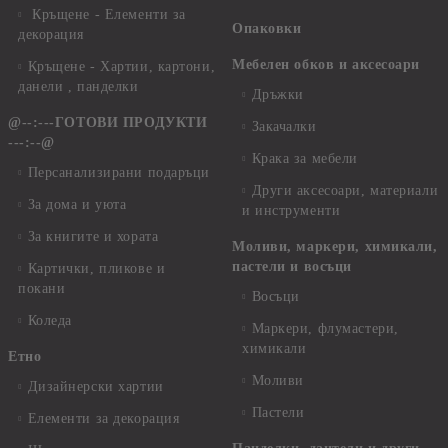
Кръщене - Елементи за
Опаковки
декорация
Мебелен обков и аксесоари
Кръщене - Хартии, картони,
данели , панделки
Дръжки
@--:---ГОТОВИ ПРОДУКТИ
Закачалки
---:--@
Крака за мебели
Персанализирани подаръци
Други аксесоари, материали
За дома и уюта
и инструменти
За книгите и хората
Моливи, маркери, химикали,
пастели и восъци
Картички, пликове и
покани
Восъци
Коледа
Маркери, флумастери,
химикали
Етно
Моливи
Дизайнерски хартии
Пастели
Елементи за декорация