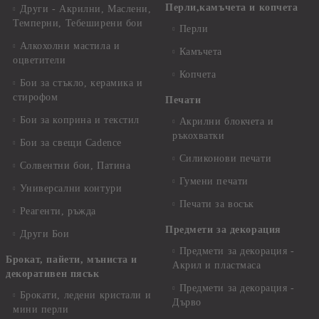
Перли,камъчета и копчета
Други - Акрилни, Маслени,
Темперни, Тебеширени бои
Перли
Алкохолни мастила и
Камъчета
оцветители
Копчета
Бои за стъкло, керамика и
стирофом
Печати
Бои за коприна и текстил
Акрилни блокчета и
ръкохватки
Бои за свещи Cadence
Силиконови печати
Солвентни бои, Патина
Гумени печати
Универсални контури
Печати за восък
Реагенти, ръжда
Предмети за декорация
Други Бои
Предмети за декорация -
Брокат, пайети, мъниста и
Акрил и пластмаса
декоративен пясък
Предмети за декорация -
Брокати, ледени кристали и
Дърво
мини перли