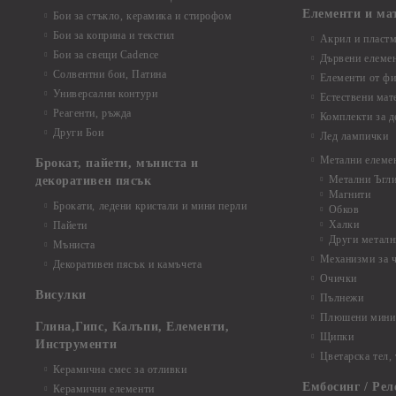
Елементи и ма
Бои за стъкло, керамика и стирофом
Бои за коприна и текстил
Акрил и пластм
Бои за свещи Cadence
Дървени елеме
Солвентни бои, Патина
Елементи от фи
Универсални контури
Естествени мат
Реагенти, ръжда
Комплекти за д
Други Бои
Лед лампички
Метални елеме
Брокат, пайети, мъниста и
Метални Ъгл
декоративен пясък
Магнити
Брокати, ледени кристали и мини перли
Обков
Халки
Пайети
Други металн
Мъниста
Механизми за 
Декоративен пясък и камъчета
Очички
Висулки
Пълнежи
Плюшени мини 
Глина,Гипс, Калъпи, Елементи,
Щипки
Инструменти
Цветарска тел,
Керамична смес за отливки
Ембосинг / Рел
Керамични елементи