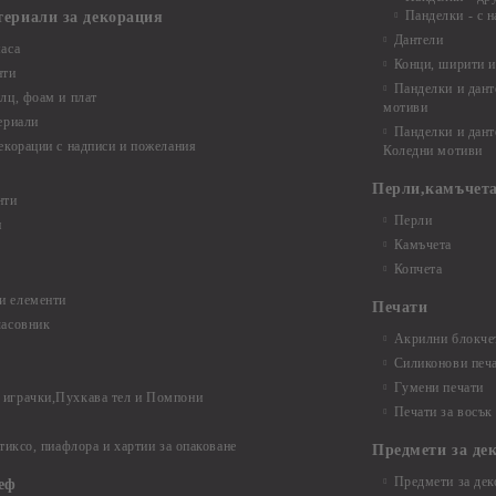
Панделки - с н
териали за декорация
Дантели
аса
Конци, ширити и
нти
Панделки и дант
лц, фоам и плат
мотиви
ериали
Панделки и дант
екорации с надписи и пожелания
Коледни мотиви
Перли,камъчета
нти
Перли
и
Камъчета
Копчета
и елементи
Печати
часовник
Акрилни блокчет
Силиконови печ
Гумени печати
играчки,Пухкава тел и Помпони
Печати за восък
 тиксо, пиафлора и хартии за опаковане
Предмети за де
Предмети за дек
еф