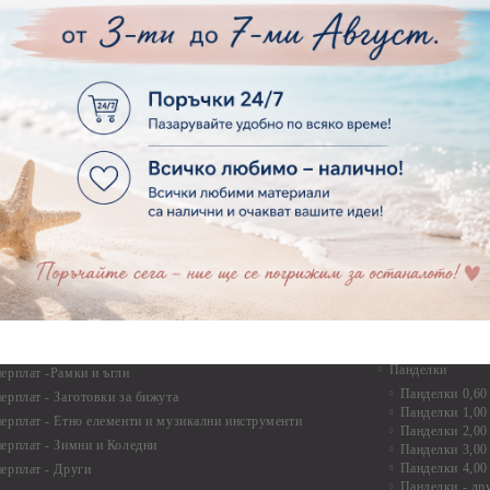
рен картон - Сватба
Мебелен обков 
рен картон - Училище, Дипломиране и Завършване
Дръжки
рен картон - Бебшки и Детски елементи
Закачалки
рен картон - Цветя и Животни
Крака за мебели
рен картон - Стиймпънк и Мъжки елементи
Други аксесоари
рен картон - Пътешестия - море, планина ,транспорт
инструменти
рен картон - Други
рен картон - За миниатюри, дълбоки рамки, бебешки
Моливи, маркер
лоадиращи кутии
пастели и восъ
рен картон - Коледа и Зима
Восъци
рен картон - Тематични комплекти
Маркери, флума
рен картон - Шейкър заготовки от бирен картон за
Моливи
буми, ръчно израбоени проекти
Пастели
перплат
Панделки, дант
ерплат - Букви и цифри
Панделки
ерплат -Рамки и ъгли
Панделки 0,60
ерплат - Заготовки за бижута
Панделки 1,00
ерплат - Етно елементи и музикални инструменти
Панделки 2,00
ерплат - Зимни и Коледни
Панделки 3,00
Панделки 4,00
ерплат - Други
Панделки - др