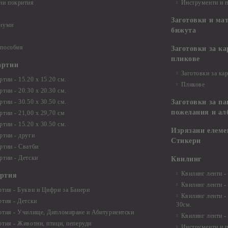
ни покрития
Инструменти и 
Заготовки и ма
диуми
бижута
 пособия
Заготовки за к
пликове
артии
Заготовки за ка
тии - 15.20 х 15.20 см.
Пликове
тии - 20.30 х 20.30 см.
тии - 30.50 х 30.50 см.
Заготовки за па
пожелания и ал
ртии - 21,00 х 29,70 см
тии - 15.20 x 30.50 см.
Изрязани елеме
ртии - други
Стикери
ртии - Сватби
ртии - Детски
Квилинг
Квилинг ленти -
артия
Квилинг ленти -
ртия - Букви и Цифри за Банери
Квилинг ленти -
ртия - Детски
30см.
ртия - Училище, Дипломиране и Абитуриентски
Квилинг ленти -
ртия - Животни, птици, пеперуди
Инструменти и п