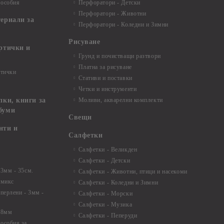
пособия
Перфоратори - Детски
Перфоратори - Животни
териали за
Перфоратори - Коледни и Зимни
Рисуване
артички и
Грунд и почистващи разтвори
Платна за рисуване
ртички
Стативи и поставки
Четки и инструменти
пки, книги за
Моливи, акварелни комплекти
буми
Свещи
нти и
Салфетки
Салфетки - Великден
Салфетки - Детски
 3мм - 35см.
Салфетки - Животни, птици и насекоми
 микс
Салфетки - Коледни и Зимни
 перлени - 3мм -
Салфетки - Морски
Салфетки - Музика
 8мм
Салфетки - Пеперуди
особия за