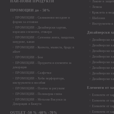
НАЙ-НОВИ ПРОДУКТИ
Лакове и защит
Лепила
ПРОМОЦИИ до - 50%
Краклета и ме
ПРОМОЦИИ - Силиконови молдове и
Шаблони
форми за отливки
Инструменти и
ПРОМОЦИИ - Дизайнерски хартии,
изрязани елементи, стикери
Дизайнерски х
ПРОМОЦИИ - Сатенени ленти, панделки,
Дизайнерски хар
шнурове, канап
Дизайнерски хар
ПРОМОЦИИ - Копчета, мъниста, брадс и
Дизайнерски хар
айлет
Дизайнерски ха
ПРОМОЦИИ - Бои
Дизайнерски хар
ПРОМОЦИИ - Предмети и елементи за
декорация
Дизайнерски ха
ПРОМОЦИИ - Салфетки
Дизайнерски ха
ПРОМОЦИИ - Хоби перфоратори,
Дизайнерски ха
инструменти и пособия
Елементи от х
ПРОМОЦИИ - Платна за рисуване
ПРОМОЦИИ - Полимерна глина
Елементи от ха
ПРОМОЦИИ - Метални Висулки за
Елементи от ха
Декорация и Бижута
Елементи от ха
Елементи от ха
OUTLET -50 % -60% -70%