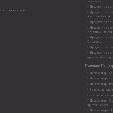
пластмаса
Предмети за дек
а за топъл ембосинг
Предмети за дек
Картон и Хартия
Предмети за де
Предмети за дек
Керамика и метал
Предмети за дек
Стирофом
Предмети за дек
Предмети за дек
органза, зебло, ц
Пънчове Перфо
Перфоратори до 
Перфоратори 2,
Перфоратори над
Бордюрни пънчо
Ъглови перфора
Перфоратори Ос
кръгове, овали
Перфоратори - С