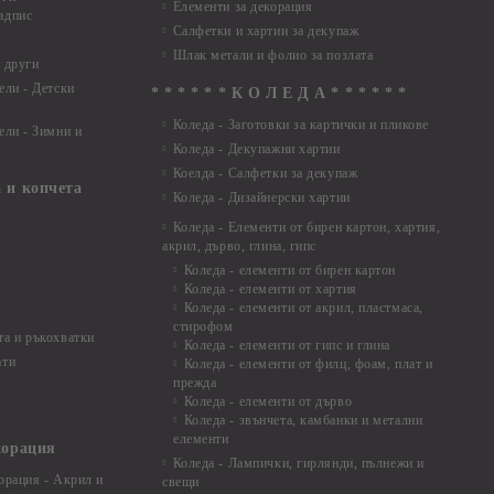
Елементи за декорация
адпис
Салфетки и хартии за декупаж
Шлак метали и фолио за позлата
 други
ели - Детски
* * * * * * К О Л Е Д А * * * * * *
Коледа - Заготовки за картички и пликове
ели - Зимни и
Коледа - Декупажни хартии
Коелда - Салфетки за декупаж
 и копчета
Коледа - Дизайнерски хартии
Коледа - Eлементи от бирен картон, хартия,
акрил, дърво, глина, гипс
Коледа - елементи от бирен картон
Коледа - елементи от хартия
Коледа - елементи от акрил, пластмаса,
стирофом
а и ръкохватки
Коледа - елементи от гипс и глина
ати
Коледа - елементи от филц, фоам, плат и
прежда
Коледа - елементи от дърво
Коледа - звънчета, камбанки и метални
елементи
корация
Коледа - Лампички, гирлянди, пълнежи и
орация - Акрил и
свещи