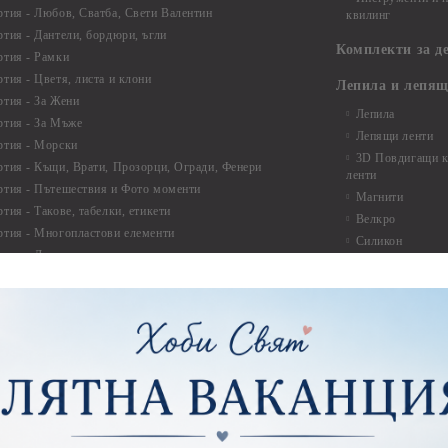
ртия - Любов, Сватба, Свети Валентин
квилинг
ртия - Дантели, бордюри, ъгли
Комплекти за д
ртия - Рамки
ртия - Цветя, листа и клони
Лепила и лепящ
ртия - За Жени
Лепила
ртия - За Мъже
Лепящи ленти
ртия - Морски
3D Повдигащи к
ртия - Къщи, Врати, Прозорци, Огради, Фенери
ленти
ртия - Пътешествия и Фото моменти
Магнити
тия - Такове, табелки, етикети
Велкро
ртия - Многопластови елементи
Силикон
ртия - Други
Фото ъгли
ртия - Готови композиции
Макраме
ртия - Микс елементи
ртия - Коледа и Зима
Макраме Основи 
Макраме Основи 
ирен картон
Макраме Основи 
рен картон - Декоративни рамки
Макраме - Друг
рен картон - Надписи на български
Опаковки
рен картон - Ъгли и орнаменти