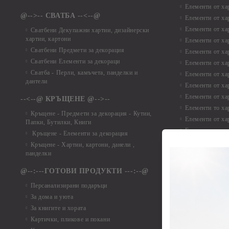
Елементи от ха
@-->-- СВАТБА --<--@
Елементи от ха
Елементи от ха
Сватбени Декупажни хартии, дизайнерски
хартии, картони
Елементи от ха
Сватбени Предмети за декорация
Елементи от ха
Сватбени Елементи за декораци
Елементи от ха
Сватба - Перли, камъчета, панделки и
Елементи от ха
дантели
Елементи от ха
Елементи от ха
--<--@ КРЪЩЕНЕ @-->--
Елементи то хар
Кръщене - Предмети за декорация - Кутии,
Елементи от ха
Папки, Бутилки, Книги
Елементи от ха
Кръщене - Елементи за декорация
Елементи от ха
Кръщене - Хартии, картони, данели ,
Елементи от ха
панделки
Елементи от ха
@--:---ГОТОВИ ПРОДУКТИ ---:--@
Елементи от б
Персанализирани подаръци
Елементи от би
За дома и уюта
Елементи от би
За книгите и хората
Елементи от би
Картички, пликове и покани