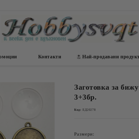
омоции
Контакти
Най-продавани продук
Заготовка за бижу
3+3бр.
Код:
ЕД20278
Размери: