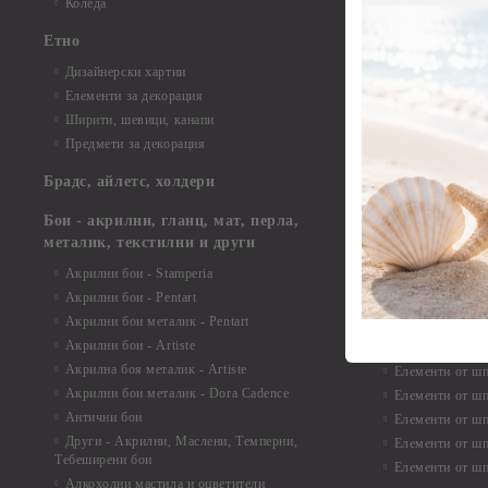
Елементи от би
Коледа
Елементи от би
Етно
Елементи от би
Дизайнерски хартии
Елементи от би
Елементи за декорация
Елементи от би
Ширити, шевици, канапи
Елементи от би
Предмети за декорация
Елементи от би
Елементи от би
Брадс, айлетс, холдери
съкровища и екс
Елементи от би
Бои - акрилни, гланц, мат, перла,
Елементи от би
металик, текстилни и други
Елементи от би
Акрилни бои - Stamperia
3D картички, ал
Акрилни бои - Pentart
Елементи от ш
Акрилни бои металик - Pentart
Акрилни бои - Artiste
Елементи от шп
Акрилна боя металик - Artiste
Елементи от шп
Акрилни бои металик - Dora Cadence
Елементи от шп
Антични бои
Елементи от шп
Други - Акрилни, Маслени, Темперни,
Елементи от шп
Тебеширени бои
Елементи от шп
Алкохолни мастила и оцветители