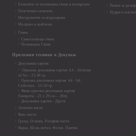
Елементи от полимерна глина и полирезин
Папки за релеф
Пластични елементи
Пудри и мастил
Инструменти за моделиране
Молдове и шаблони
Глина
Самосъхнеща глина
Полимерна Глина
Приложни техники и Декупаж
Декупажна хартия
Оризова декупажна хартия А4 - Alchemy
of Art - 25-30 гр.
Оризова декупажна хартия А4 - Itd.
Collection - 25-30 гр.
Фина оризова декупажна хартия
Stamperia - 21 х 29.см. - 28гр.
Декупажна хартия - Други
Антични пасти
Вакс пасти
Грунд, Основи, Релефни пасти
Варак, Шлак метал, Фолио, Пантна