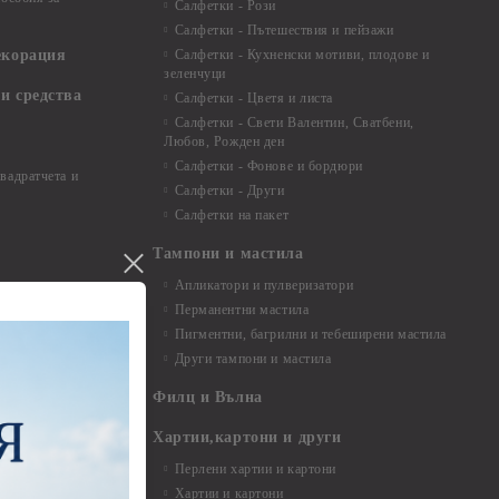
Салфетки - Рози
Салфетки - Пътешествия и пейзажи
екорация
Салфетки - Кухненски мотиви, плодове и
зеленчуци
и средства
Салфетки - Цветя и листа
Салфетки - Свети Валентин, Сватбени,
Любов, Рожден ден
Салфетки - Фонове и бордюри
вадратчета и
Салфетки - Други
Салфетки на пакет
Тампони и мастила
Апликатори и пулверизатори
Перманентни мастила
Пигментни, багрилни и тебеширени мастила
Други тампони и мастила
- до 6,00 см
- 7,00 - 15,00 см
Филц и Вълна
- над 15,00 см
и материали
Хартии,картони и други
Перлени хартии и картони
Хартии и картони