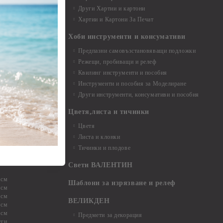
и аксесоари
Други Хартии и картони
Хартии и Картони За Печат
Хоби инструменти и консумативи
Предпазни самовъзстановяващи подложки
, материали и
Режещи, пробиващи и релеф
Квилинг инструменти и пособия
и, химикали,
Инструменти и пособия за Моделиране
ци
Други инструменти, консумативи и пособия
Цветя,листа и тичинки
стери, химикали
Цветя
Листа и клонки
Тичинки и плодове
ели и други
Свети ВАЛЕНТИН
 см
Шаблони за изрязване и релеф
 см
 см
ВЕЛИКДЕН
 см
 см
Предмети за декорация
уги