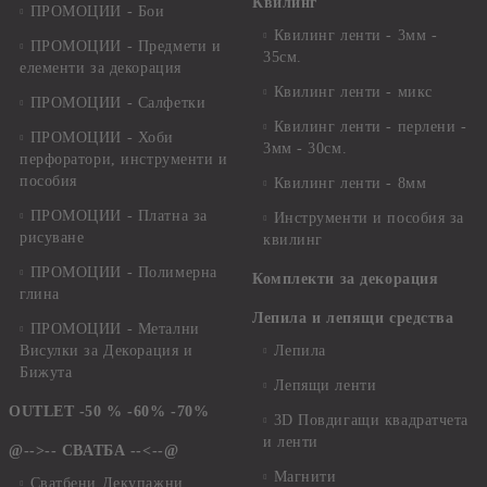
Квилинг
ПРОМОЦИИ - Бои
Квилинг ленти - 3мм -
ПРОМОЦИИ - Предмети и
35см.
елементи за декорация
Квилинг ленти - микс
ПРОМОЦИИ - Салфетки
Квилинг ленти - перлени -
ПРОМОЦИИ - Хоби
3мм - 30см.
перфоратори, инструменти и
пособия
Квилинг ленти - 8мм
ПРОМОЦИИ - Платна за
Инструменти и пособия за
рисуване
квилинг
ПРОМОЦИИ - Полимерна
Комплекти за декорация
глина
Лепила и лепящи средства
ПРОМОЦИИ - Метални
Висулки за Декорация и
Лепила
Бижута
Лепящи ленти
OUTLET -50 % -60% -70%
3D Повдигащи квадратчета
и ленти
@-->-- СВАТБА --<--@
Магнити
Сватбени Декупажни