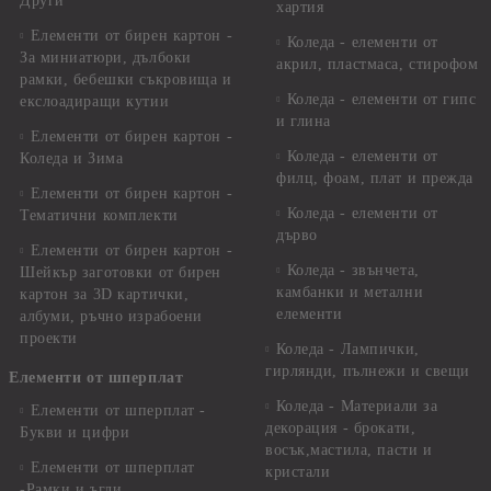
Други
хартия
Елементи от бирен картон -
Коледа - елементи от
За миниатюри, дълбоки
акрил, пластмаса, стирофом
рамки, бебешки съкровища и
Коледа - елементи от гипс
екслоадиращи кутии
и глина
Елементи от бирен картон -
Коледа - елементи от
Коледа и Зима
филц, фоам, плат и прежда
Елементи от бирен картон -
Коледа - елементи от
Тематични комплекти
дърво
Елементи от бирен картон -
Коледа - звънчета,
Шейкър заготовки от бирен
камбанки и метални
картон за 3D картички,
елементи
албуми, ръчно израбоени
проекти
Коледа - Лампички,
гирлянди, пълнежи и свещи
Елементи от шперплат
Коледа - Материали за
Елементи от шперплат -
декорация - брокати,
Букви и цифри
восък,мастила, пасти и
Елементи от шперплат
кристали
-Рамки и ъгли