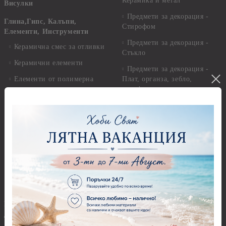
Керамика и метал
Висулки
Предмети за декорация -
Глина,Гипс, Калъпи,
Стирофом
Елементи, Инструменти
Предмети за декорация -
Керамична смес за отливки
Стъкло
Керамични елементи
Предмети за декорация -
Елементи от полимерна
Плат, органза, зебло,
глина и полирезин
целофан
Пластични елементи
Пънчове Перфоратори
Инструменти за моделиране
Перфоратори до 2,50 см
Молдове и шаблони
Перфоратори 2,50 см
Глина
Перфоратори над 2,50 см
Самосъхнеща глина
Бордюрни пънчове
Полимерна Глина
Ъглови перфоратори
Перфоратори Основни
Приложни техники и
Фигури - кръгове, овали
Декупаж