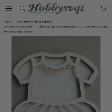
Начало
Елементи от бирен картон
Елементи от бирен картон - Шейкър заготовки от бирен картон за 3D картички, албуми,
ръчно израбоени проекти