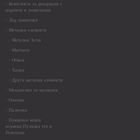
Комплекти за декорации с
надписи и пожелания
Лед лампички
Метални елементи
Метални Ъгли
Магнити
Обков
Халки
Други метални елементи
Механизми за часовник
Очички
Пълнежи
Плюшени мини
играчки,Пухкава тел и
Помпони