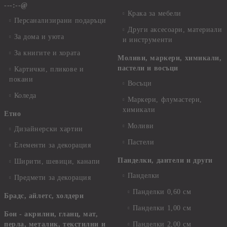
---:--@
Крака за мебели
Персанализирани подаръци
Други аксесоари, материали
За дома и уюта
и инструменти
За книгите и хората
Моливи, маркери, химикали,
пастели и восъци
Картички, пликове и
покани
Восъци
Коледа
Маркери, флумастери,
химикали
Етно
Моливи
Дизайнерски хартии
Пастели
Елементи за декорация
Панделки, дантели и други
Ширити, шевици, канапи
Панделки
Предмети за декорация
Панделки 0,60 см
Брадс, айлетс, холдери
Панделки 1,00 см
Бои - акрилни, гланц, мат,
перла, металик, текстилни и
Панделки 2,00 см