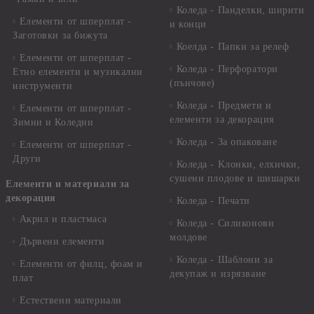
Коледа - Панделки, ширити
Елементи от шперплат -
и конци
Заготовки за бижута
Коелда - Папки за релеф
Елементи от шперплат -
Коледа - Перфоратори
Етно елементи и музикални
(пънчове)
инструменти
Коледа - Предмети и
Елементи от шперплат -
елементи за декорация
Зимни и Коледни
Коледа - За опаковане
Елементи от шперплат -
Други
Коледа - Kлонки, елхички,
сушени плодове и шишарки
Елементи и материали за
декорация
Коледа - Печати
Акрил и пластмаса
Коледа - Силиконови
молдове
Дървени елементи
Коледа - Шаблони за
Елементи от филц, фоам и
декупаж и изрязване
плат
Естествени материали