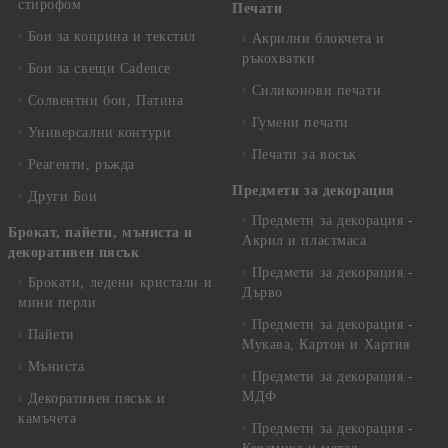
стирофом
Печати
Бои за коприна и текстил
Акрилни блокчета и
ръкохватки
Бои за свещи Cadence
Силиконови печати
Солвентни бои, Патина
Гумени печати
Универсални контури
Печати за восък
Реагенти, ръжда
Предмети за декорация
Други Бои
Предмети за декорация -
Брокат, пайети, мъниста и
Акрил и пластмаса
декоративен пясък
Предмети за декорация -
Брокати, ледени кристали и
Дърво
мини перли
Предмети за декорация -
Пайети
Мукава, Картон и Хартия
Мъниста
Предмети за декорация -
МДФ
Декоративен пясък и
камъчета
Предмети за декорация -