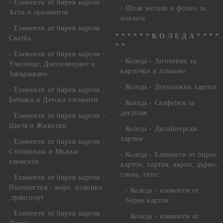
Елементи от бирен картон -
Шлак метали и фолио за
Ъгли и орнаменти
позлата
Елементи от бирен картон -
* * * * * * К О Л Е Д А * * * *
Сватба
* *
Елементи от бирен картон -
Коледа - Заготовки за
Училище, Дипломиране и
картички и пликове
Завършване
Коледа - Декупажни хартии
Елементи от бирен картон -
Бебшки и Детски елементи
Коелда - Салфетки за
декупаж
Елементи от бирен картон -
Цветя и Животни
Коледа - Дизайнерски
хартии
Елементи от бирен картон -
Стиймпънк и Мъжки
Коледа - Eлементи от бирен
елементи
картон, хартия, акрил, дърво,
глина, гипс
Елементи от бирен картон -
Пътешестия - море, планина
Коледа - елементи от
,транспорт
бирен картон
Елементи от бирен картон -
Коледа - елементи от