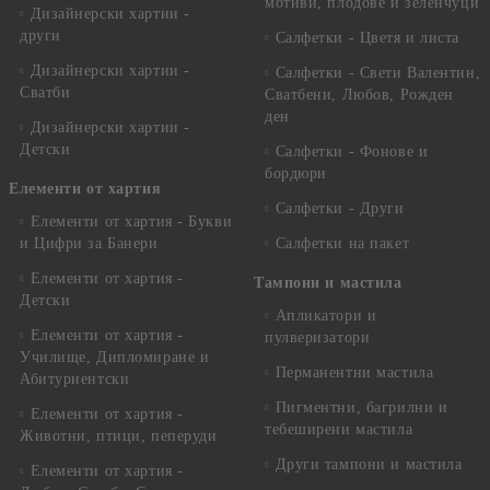
мотиви, плодове и зеленчуци
Дизайнерски хартии -
други
Салфетки - Цветя и листа
Дизайнерски хартии -
Салфетки - Свети Валентин,
Сватби
Сватбени, Любов, Рожден
ден
Дизайнерски хартии -
Детски
Салфетки - Фонове и
бордюри
Елементи от хартия
Салфетки - Други
Елементи от хартия - Букви
и Цифри за Банери
Салфетки на пакет
Елементи от хартия -
Тампони и мастила
Детски
Апликатори и
Елементи от хартия -
пулверизатори
Училище, Дипломиране и
Перманентни мастила
Абитуриентски
Пигментни, багрилни и
Елементи от хартия -
тебеширени мастила
Животни, птици, пеперуди
Други тампони и мастила
Елементи от хартия -