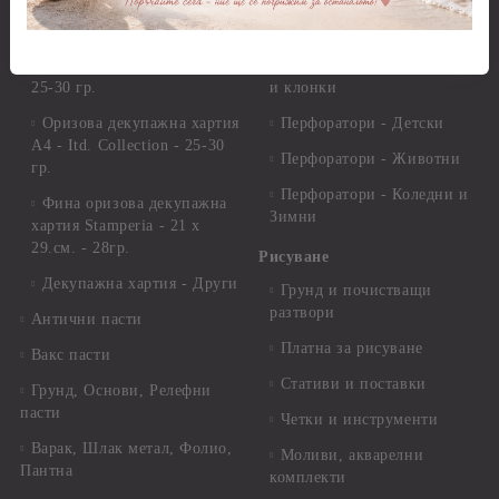
Декупажна хартия
Перфоратори - Сърца и
звезди
Оризова декупажна
хартия А4 - Alchemy of Art -
Перфоратори - Цветя, листа
25-30 гр.
и клонки
Оризова декупажна хартия
Перфоратори - Детски
А4 - Itd. Collection - 25-30
Перфоратори - Животни
гр.
Перфоратори - Коледни и
Фина оризова декупажна
Зимни
хартия Stamperia - 21 х
29.см. - 28гр.
Рисуване
Декупажна хартия - Други
Грунд и почистващи
разтвори
Антични пасти
Платна за рисуване
Вакс пасти
Стативи и поставки
Грунд, Основи, Релефни
пасти
Четки и инструменти
Варак, Шлак метал, Фолио,
Моливи, акварелни
Пантна
комплекти