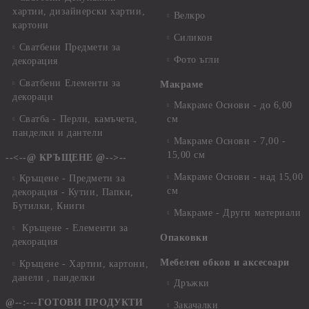
хартии, дизайнерски хартии,
Велкро
картони
Силикон
Сватбени Предмети за
Фото ъгли
декорация
Сватбени Елементи за
Макраме
декораци
Макраме Основи - до 6,00
Сватба - Перли, камъчета,
см
панделки и дантели
Макраме Основи - 7,00 -
15,00 см
--<--@ КРЪЩЕНЕ @-->--
Макраме Основи - над 15,00
Кръщене - Предмети за
см
декорация - Кутии, Папки,
Бутилки, Книги
Макраме - Други материали
Кръщене - Елементи за
Опаковки
декорация
Мебелен обков и аксесоари
Кръщене - Хартии, картони,
данели , панделки
Дръжки
@--:---ГОТОВИ ПРОДУКТИ
Закачалки