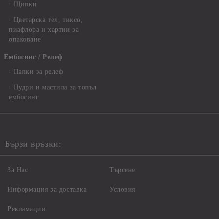
Щипки
Цветарска тел, тиксо,
пиафлора и хартии за
опаковане
Ембосинг / Релеф
Папки за релеф
Пудри и мастила за топъл
ембосинг
Бързи връзки:
За Нас
Търсене
Информация за доставка
Условия
Рекламации