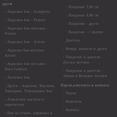
други
Панделки 3,00 см
Акрилни бои - Stamperia
Панделки 4,00 см
Акрилни бои - Pentart
Панделки - други
Акрилни бои металик -
Панделки - с надпис
Pentart
Дантели
Акрилни бои - Artiste
Конци, ширити и други
Акрилна боя металик -
Artiste
Панделки и дантели -
Детски мотиви
Акрилни бои металик -
Dora Cadence
Панделки и дантели -
Зимни и Коледни мотиви
Антични бои
Перли,камъчета и копчета
Други - Акрилни, Маслени,
Темперни, Тебеширени бои
Перли
Алкохолни мастила и
Камъчета
оцветители
Копчета
Бои за стъкло, керамика и