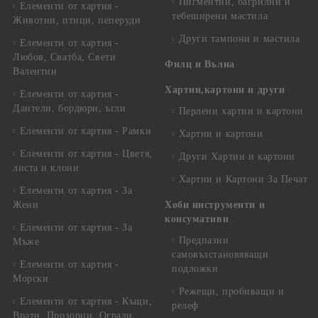
Пигментни, багрилни и
Елементи от хартия -
тебеширени мастила
Животни, птици, пеперуди
Други тампони и мастила
Елементи от хартия -
Любов, Сватба, Свети
Филц и Вълна
Валентин
Хартии,картони и други
Елементи от хартия -
Дантели, бордюри, ъгли
Перлени хартии и картони
Елементи от хартия - Рамки
Хартии и картони
Елементи от хартия - Цветя,
Други Хартии и картони
листа и клони
Хартии и Картони За Печат
Елементи от хартия - За
Жени
Хоби инструменти и
консумативи
Елементи от хартия - За
Предпазни
Мъже
самовъзстановяващи
Елементи от хартия -
подложки
Морски
Режещи, пробиващи и
Елементи от хартия - Къщи,
релеф
Врати, Прозорци, Огради,