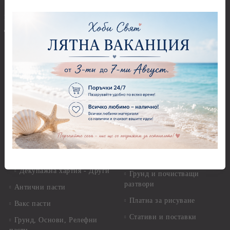
Ъглови перфоратори
Перфоратори Основни
Приложни техники и
Фигури - кръгове, овали
Декупаж
Декупажна хартия
Перфоратори - Сърца и
звезди
Оризова декупажна
хартия А4 - Alchemy of Art -
Перфоратори - Цветя, листа
25-30 гр.
и клонки
Оризова декупажна хартия
Перфоратори - Детски
А4 - Itd. Collection - 25-30
Перфоратори - Животни
гр.
Перфоратори - Коледни и
Фина оризова декупажна
Зимни
хартия Stamperia - 21 х
29.см. - 28гр.
Рисуване
Декупажна хартия - Други
Грунд и почистващи
разтвори
Антични пасти
Платна за рисуване
Вакс пасти
Стативи и поставки
Грунд, Основи, Релефни