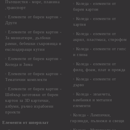
Пътешестия - море, планина
Коледа - елементи от
,транспорт
бирен картон
Елементи от бирен картон -
Коледа - елементи от
Други
хартия
Елементи от бирен картон -
Коледа - елементи от
За миниатюри, дълбоки
акрил, пластмаса, стирофом
рамки, бебешки съкровища и
Коледа - елементи от гипс
екслоадиращи кутии
и глина
Елементи от бирен картон -
Коледа - елементи от
Коледа и Зима
филц, фоам, плат и прежда
Елементи от бирен картон -
Коледа - елементи от
Тематични комплекти
дърво
Елементи от бирен картон -
Коледа - звънчета,
Шейкър заготовки от бирен
камбанки и метални
картон за 3D картички,
елементи
албуми, ръчно израбоени
проекти
Коледа - Лампички,
гирлянди, пълнежи и свещи
Елементи от шперплат