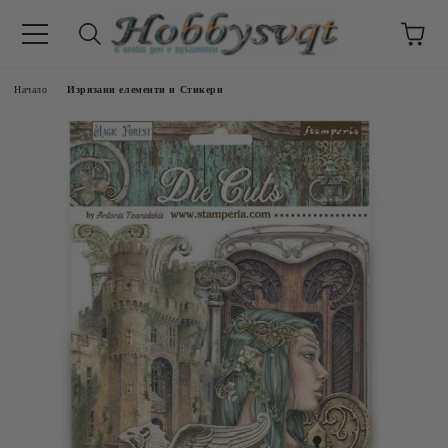
Начало
Изрязани елементи и Стикери