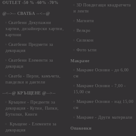
OUTLET -50 % -60% -70%
3D Повдигащи квадратчета
и ленти
@-->-- СВАТБА --<--@
Магнити
Сватбени Декупажни
хартии, дизайнерски хартии,
Велкро
картони
Силикон
Сватбени Предмети за
Фото ъгли
декорация
Сватбени Елементи за
Макраме
декораци
Макраме Основи - до 6,00
Сватба - Перли, камъчета,
см
панделки и дантели
Макраме Основи - 7,00 -
15,00 см
--<--@ КРЪЩЕНЕ @-->--
Макраме Основи - над 15,00
Кръщене - Предмети за
см
декорация - Кутии, Папки,
Бутилки, Книги
Макраме - Други материали
Кръщене - Елементи за
Опаковки
декорация