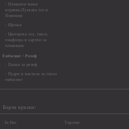
Плюшени мини
играчки,Пухкава тел и
Помпони
Щипки
Цветарска тел, тиксо,
пиафлора и хартии за
опаковане
Ембосинг / Релеф
Папки за релеф
Пудри и мастила за топъл
ембосинг
Бързи връзки:
За Нас
Търсене