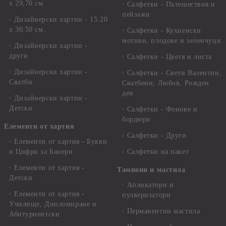
х 29,70 см
Салфетки - Пътешествия и
пейзажи
Дизайнерски хартии - 15.20
x 30.50 см.
Салфетки - Кухненски
мотиви, плодове и зеленчуци
Дизайнерски хартии -
други
Салфетки - Цветя и листа
Дизайнерски хартии -
Салфетки - Свети Валентин,
Сватби
Сватбени, Любов, Рожден
ден
Дизайнерски хартии -
Детски
Салфетки - Фонове и
бордюри
Елементи от хартия
Салфетки - Други
Елементи от хартия - Букви
и Цифри за Банери
Салфетки на пакет
Елементи от хартия -
Тампони и мастила
Детски
Апликатори и
Елементи от хартия -
пулверизатори
Училище, Дипломиране и
Перманентни мастила
Абитуриентски