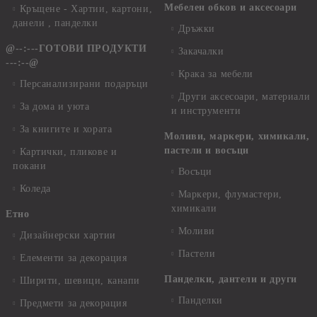
Мебелен обков и аксесоари
Кръщене - Хартии, картони,
данели , панделки
Дръжки
@--:---ГОТОВИ ПРОДУКТИ
Закачалки
---:--@
Крака за мебели
Персанализирани подаръци
Други аксесоари, материали
За дома и уюта
и инструменти
За книгите и хората
Моливи, маркери, химикали,
пастели и восъци
Картички, пликове и
покани
Восъци
Коледа
Маркери, флумастери,
химикали
Етно
Моливи
Дизайнерски хартии
Пастели
Елементи за декорация
Панделки, дантели и други
Ширити, шевици, канапи
Панделки
Предмети за декорация