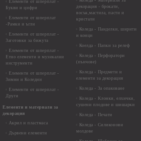
Коледа - Материали за
Елементи от шперплат -
декорация - брокати,
Букви и цифри
восък,мастила, пасти и
Елементи от шперплат
кристали
-Рамки и ъгли
Коледа - Панделки, ширити
Елементи от шперплат -
и конци
Заготовки за бижута
Коелда - Папки за релеф
Елементи от шперплат -
Коледа - Перфоратори
Етно елементи и музикални
(пънчове)
инструменти
Коледа - Предмети и
Елементи от шперплат -
елементи за декорация
Зимни и Коледни
Коледа - За опаковане
Елементи от шперплат -
Други
Коледа - Kлонки, елхички,
сушени плодове и шишарки
Елементи и материали за
декорация
Коледа - Печати
Акрил и пластмаса
Коледа - Силиконови
молдове
Дървени елементи