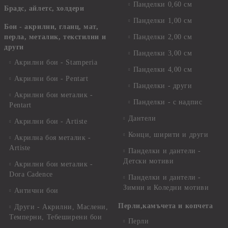
Панделки 0,60 см
Брадс, айлетс, холдери
Панделки 1,00 см
Бои - акрилни, гланц, мат,
перла, металик, текстилни и
Панделки 2,00 см
други
Панделки 3,00 см
Акрилни бои - Stamperia
Панделки 4,00 см
Акрилни бои - Pentart
Панделки - други
Акрилни бои металик -
Панделки - с надпис
Pentart
Дантели
Акрилни бои - Artiste
Конци, ширити и други
Акрилна боя металик -
Artiste
Панделки и дантели -
Детски мотиви
Акрилни бои металик -
Dora Cadence
Панделки и дантели -
Зимни и Коледни мотиви
Антични бои
Перли,камъчета и копчета
Други - Акрилни, Маслени,
Темперни, Тебеширени бои
Перли