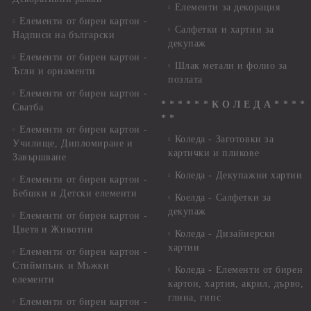
Елементи за декорация
Елементи от бирен картон -
Салфетки и хартии за
Надписи на български
декупаж
Елементи от бирен картон -
Шлак метали и фолио за
Ъгли и орнаменти
позлата
Елементи от бирен картон -
* * * * * * К О Л Е Д А * * * *
Сватба
* *
Елементи от бирен картон -
Коледа - Заготовки за
Училище, Дипломиране и
картички и пликове
Завършване
Коледа - Декупажни хартии
Елементи от бирен картон -
Бебшки и Детски елементи
Коелда - Салфетки за
декупаж
Елементи от бирен картон -
Цветя и Животни
Коледа - Дизайнерски
хартии
Елементи от бирен картон -
Стиймпънк и Мъжки
Коледа - Eлементи от бирен
елементи
картон, хартия, акрил, дърво,
глина, гипс
Елементи от бирен картон -