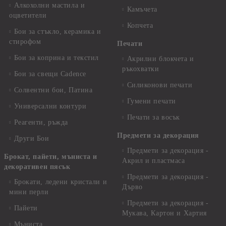
Алкохолни мастила и
Камъчета
оцветители
Копчета
Бои за стъкло, керамика и
стирофом
Печати
Бои за коприна и текстил
Акрилни блокчета и
ръкохватки
Бои за свещи Cadence
Силиконови печати
Солвентни бои, Патина
Гумени печати
Универсални контури
Печати за восък
Реагенти, ръжда
Предмети за декорация
Други Бои
Предмети за декорация -
Брокат, пайети, мъниста и
Акрил и пластмаса
декоративен пясък
Предмети за декорация -
Брокати, ледени кристали и
Дърво
мини перли
Предмети за декорация -
Пайети
Мукава, Картон и Хартия
Мъниста