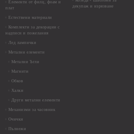
Коледа - Шаблони за
Елементи от филц, фоам и
декупаж и изрязване
плат
Естествени материали
Комплекти за декорации с
надписи и пожелания
Лед лампички
Метални елементи
Метални Ъгли
Магнити
Обков
Халки
Други метални елементи
Механизми за часовник
Очички
Пълнежи