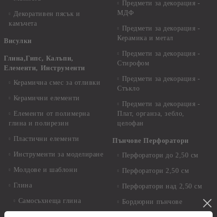
Предмети за декорация -
МДФ
Декоративен пясък и
камъчета
Предмети за декорация -
Керамика и метал
Висулки
Предмети за декорация -
Глина,Гипс, Калъпи,
Стирофом
Елементи, Инструменти
Предмети за декорация -
Керамична смес за отливки
Стъкло
Керамични елементи
Предмети за декорация -
Елементи от полимерна
Плат, органза, зебло,
глина и полирезин
целофан
Пластични елементи
Пънчове Перфоратори
Инструменти за моделиране
Перфоратори до 2,50 см
Молдове и шаблони
Перфоратори 2,50 см
Глина
Перфоратори над 2,50 см
Самосъхнеща глина
Бордюрни пънчове
Полимерна Глина