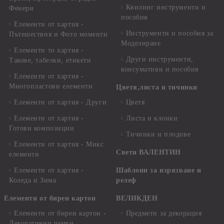
Квилинг инструменти и
Фенери
пособия
Елементи от хартия -
Инструменти и пособия за
Пътешествия и Фото моменти
Моделиране
Елементи то хартия -
Други инструменти,
Такове, табелки, етикети
консумативи и пособия
Елементи от хартия -
Многопластови елементи
Цветя,листа и тичинки
Елементи от хартия - Други
Цветя
Елементи от хартия -
Листа и клонки
Готови композиции
Тичинки и плодове
Елементи от хартия - Микс
Свети ВАЛЕНТИН
елементи
Елементи от хартия -
Шаблони за изрязване и
Коледа и Зима
релеф
Елементи от бирен картон
ВЕЛИКДЕН
Елементи от бирен картон -
Предмети за декорация
Декоративни рамки