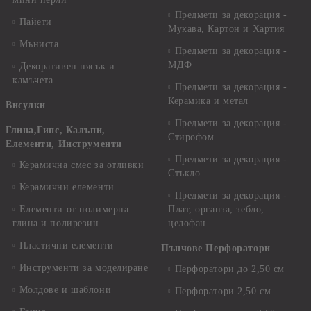
Предмети за декорация -
Пайети
Мукава, Картон и Хартия
Мъниста
Предмети за декорация -
МДФ
Декоративен пясък и
камъчета
Предмети за декорация -
Керамика и метал
Висулки
Предмети за декорация -
Глина,Гипс, Калъпи,
Стирофом
Елементи, Инструменти
Предмети за декорация -
Керамична смес за отливки
Стъкло
Керамични елементи
Предмети за декорация -
Елементи от полимерна
Плат, органза, зебло,
глина и полирезин
целофан
Пластични елементи
Пънчове Перфоратори
Инструменти за моделиране
Перфоратори до 2,50 см
Молдове и шаблони
Перфоратори 2,50 см