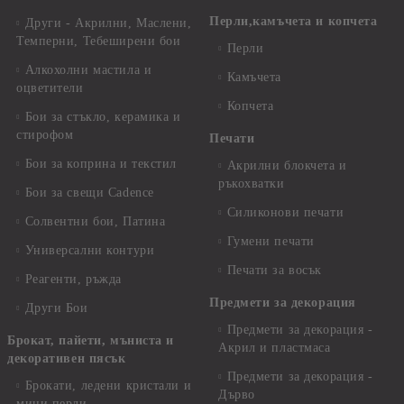
Перли,камъчета и копчета
Други - Акрилни, Маслени,
Темперни, Тебеширени бои
Перли
Алкохолни мастила и
Камъчета
оцветители
Копчета
Бои за стъкло, керамика и
стирофом
Печати
Бои за коприна и текстил
Акрилни блокчета и
ръкохватки
Бои за свещи Cadence
Силиконови печати
Солвентни бои, Патина
Гумени печати
Универсални контури
Печати за восък
Реагенти, ръжда
Предмети за декорация
Други Бои
Предмети за декорация -
Брокат, пайети, мъниста и
Акрил и пластмаса
декоративен пясък
Предмети за декорация -
Брокати, ледени кристали и
Дърво
мини перли