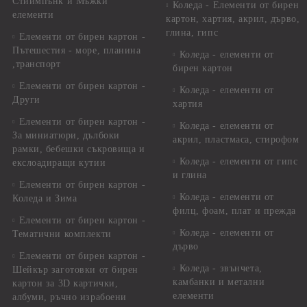
Стиймпънк и Мъжки
Коледа - Eлементи от бирен
елементи
картон, хартия, акрил, дърво,
глина, гипс
Елементи от бирен картон -
Пътешестия - море, планина
Коледа - елементи от
,транспорт
бирен картон
Елементи от бирен картон -
Коледа - елементи от
Други
хартия
Елементи от бирен картон -
Коледа - елементи от
За миниатюри, дълбоки
акрил, пластмаса, стирофом
рамки, бебешки съкровища и
Коледа - елементи от гипс
екслоадиращи кутии
и глина
Елементи от бирен картон -
Коледа - елементи от
Коледа и Зима
филц, фоам, плат и прежда
Елементи от бирен картон -
Коледа - елементи от
Тематични комплекти
дърво
Елементи от бирен картон -
Коледа - звънчета,
Шейкър заготовки от бирен
камбанки и метални
картон за 3D картички,
елементи
албуми, ръчно израбоени