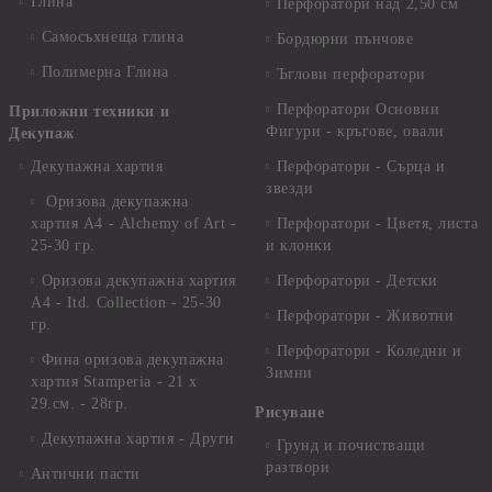
Глина
Перфоратори над 2,50 см
Самосъхнеща глина
Бордюрни пънчове
Полимерна Глина
Ъглови перфоратори
Перфоратори Основни
Приложни техники и
Фигури - кръгове, овали
Декупаж
Декупажна хартия
Перфоратори - Сърца и
звезди
Оризова декупажна
хартия А4 - Alchemy of Art -
Перфоратори - Цветя, листа
25-30 гр.
и клонки
Оризова декупажна хартия
Перфоратори - Детски
А4 - Itd. Collection - 25-30
Перфоратори - Животни
гр.
Перфоратори - Коледни и
Фина оризова декупажна
Зимни
хартия Stamperia - 21 х
29.см. - 28гр.
Рисуване
Декупажна хартия - Други
Грунд и почистващи
разтвори
Антични пасти