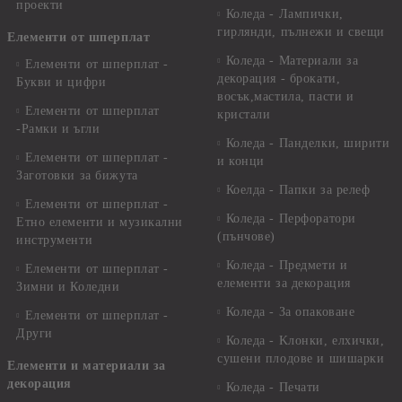
проекти
Коледа - Лампички,
гирлянди, пълнежи и свещи
Елементи от шперплат
Коледа - Материали за
Елементи от шперплат -
декорация - брокати,
Букви и цифри
восък,мастила, пасти и
Елементи от шперплат
кристали
-Рамки и ъгли
Коледа - Панделки, ширити
Елементи от шперплат -
и конци
Заготовки за бижута
Коелда - Папки за релеф
Елементи от шперплат -
Коледа - Перфоратори
Етно елементи и музикални
(пънчове)
инструменти
Коледа - Предмети и
Елементи от шперплат -
елементи за декорация
Зимни и Коледни
Коледа - За опаковане
Елементи от шперплат -
Други
Коледа - Kлонки, елхички,
сушени плодове и шишарки
Елементи и материали за
декорация
Коледа - Печати