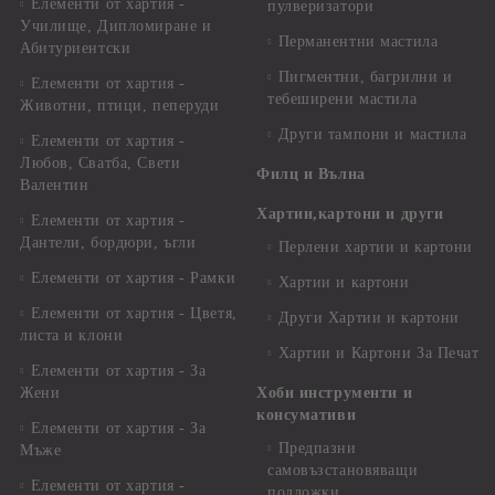
Елементи от хартия -
пулверизатори
Училище, Дипломиране и
Перманентни мастила
Абитуриентски
Пигментни, багрилни и
Елементи от хартия -
тебеширени мастила
Животни, птици, пеперуди
Други тампони и мастила
Елементи от хартия -
Любов, Сватба, Свети
Филц и Вълна
Валентин
Хартии,картони и други
Елементи от хартия -
Дантели, бордюри, ъгли
Перлени хартии и картони
Елементи от хартия - Рамки
Хартии и картони
Елементи от хартия - Цветя,
Други Хартии и картони
листа и клони
Хартии и Картони За Печат
Елементи от хартия - За
Жени
Хоби инструменти и
консумативи
Елементи от хартия - За
Предпазни
Мъже
самовъзстановяващи
Елементи от хартия -
подложки