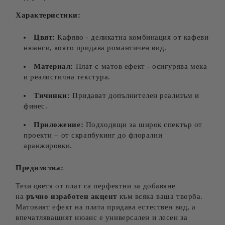
Характеристики:
Цвят:
Кафяво - деликатна комбинация от кафеви
нюанси, която придава романтичен вид.
Материал:
Плат с матов ефект - осигурява мека
и реалистична текстура.
Тичинки:
Придават допълнителен реализъм и
финес.
Приложение:
Подходящи за широк спектър от
проекти – от скрапбукинг до флорални
аранжировки.
Предимства:
Тези цветя от плат са перфектни за добавяне
на
ръчно изработен акцент
към всяка ваша творба.
Матовият ефект на плата придава естествен вид, а
впечатляващият нюанс е универсален и лесен за