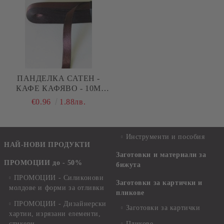
ПАНДЕЛКА САТЕН -
КАФЕ КАФЯВО - 10М
№13
€0.96
1.88лв.
Инструменти и пособия
НАЙ-НОВИ ПРОДУКТИ
Заготовки и материали за
ПРОМОЦИИ до - 50%
бижута
ПРОМОЦИИ - Силиконови
Заготовки за картички и
молдове и форми за отливки
пликове
ПРОМОЦИИ - Дизайнерски
Заготовки за картички
хартии, изрязани елементи,
стикери
Пликове