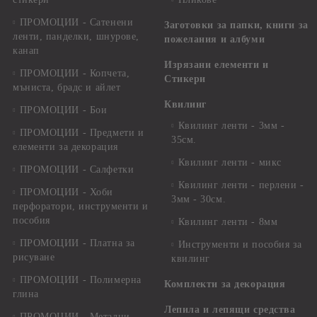
ПРОМОЦИИ - Сатенени
Заготовки за папки, книги за
ленти, панделки, шнурове,
пожелания и албуми
канап
Изрязани елементи и
ПРОМОЦИИ - Копчета,
Стикери
мъниста, брадс и айлет
Квилинг
ПРОМОЦИИ - Бои
Квилинг ленти - 3мм -
ПРОМОЦИИ - Предмети и
35см.
елементи за декорация
Квилинг ленти - микс
ПРОМОЦИИ - Салфетки
Квилинг ленти - перлени -
ПРОМОЦИИ - Хоби
3мм - 30см.
перфоратори, инструменти и
пособия
Квилинг ленти - 8мм
ПРОМОЦИИ - Платна за
Инструменти и пособия за
рисуване
квилинг
ПРОМОЦИИ - Полимерна
Комплекти за декорация
глина
Лепила и лепящи средства
ПРОМОЦИИ - Метални