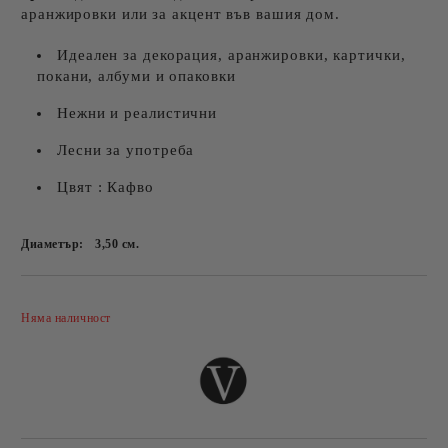
аранжировки или за акцент във вашия дом.
Идеален за декорация, аранжировки, картички,
покани, албуми и опаковки
Нежни и реалистични
Лесни за употреба
Цвят : Кафво
Диаметър:
3,50
см.
Добави в желани
Няма наличност