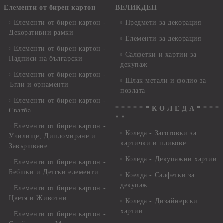
Елементи от бирен картон
ВЕЛИКДЕН
Елементи от бирен картон -
Предмети за декорация
Декоративни рамки
Елементи за декорация
Елементи от бирен картон -
Салфетки и хартии за
Надписи на български
декупаж
Елементи от бирен картон -
Шлак метали и фолио за
Ъгли и орнаменти
позлата
Елементи от бирен картон -
* * * * * * К О Л Е Д А * * * *
Сватба
* *
Елементи от бирен картон -
Коледа - Заготовки за
Училище, Дипломиране и
картички и пликове
Завършване
Коледа - Декупажни хартии
Елементи от бирен картон -
Бебшки и Детски елементи
Коелда - Салфетки за
декупаж
Елементи от бирен картон -
Цветя и Животни
Коледа - Дизайнерски
хартии
Елементи от бирен картон -