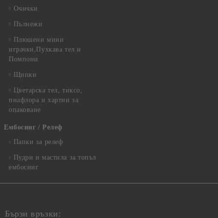
Очички
Пълнежи
Плюшени мини
играчки,Пухкава тел и
Помпони
Щипки
Цветарска тел, тиксо,
пиафлора и хартии за
опаковане
Ембосинг / Релеф
Папки за релеф
Пудри и мастила за топъл
ембосинг
Бързи връзки: