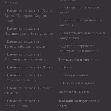
Морски
Режещи, пробиващи и
Елементи от хартия - Къщи,
релеф
Врати, Прозорци, Огради,
Квилинг инструменти и
Фенери
пособия
Елементи от хартия -
Инструменти и пособия за
Пътешествия и Фото моменти
Моделиране
Елементи то хартия -
Други инструменти,
Такове, табелки, етикети
консумативи и пособия
Елементи от хартия -
Многопластови елементи
Цветя,листа и тичинки
Елементи от хартия - Други
Цветя
Елементи от хартия -
Листа и клонки
Готови композиции
Тичинки и плодове
Елементи от хартия - Микс
Свети ВАЛЕНТИН
елементи
Елементи от хартия -
Шаблони за изрязване и
Коледа и Зима
релеф