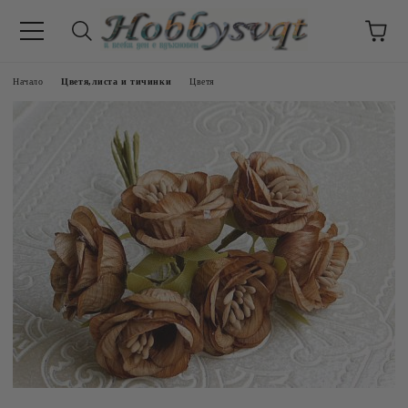
Начало
Цветя,листа и тичинки
Цветя