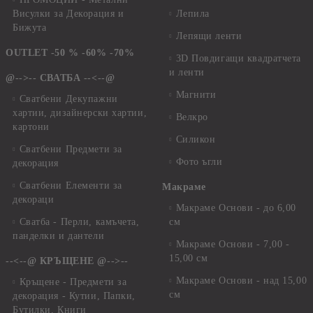
Висулки за Декорация и
Лепила
Бижута
Лепящи ленти
OUTLET -50 % -60% -70%
3D Повдигащи квадратчета
и ленти
@-->-- СВАТБА --<--@
Магнити
Сватбени Декупажни
хартии, дизайнерски хартии,
Велкро
картони
Силикон
Сватбени Предмети за
Фото ъгли
декорация
Сватбени Елементи за
Макраме
декораци
Макраме Основи - до 6,00
Сватба - Перли, камъчета,
см
панделки и дантели
Макраме Основи - 7,00 -
15,00 см
--<--@ КРЪЩЕНЕ @-->--
Макраме Основи - над 15,00
Кръщене - Предмети за
см
декорация - Кутии, Папки,
Бутилки, Книги