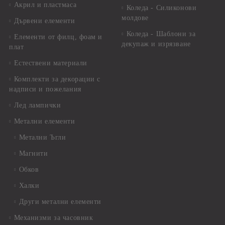
Акрил и пластмаса
Коледа - Силиконови
молдове
Дървени елементи
Коледа - Шаблони за
Елементи от филц, фоам и
декупаж и изрязване
плат
Естествени материали
Комплекти за декорации с
надписи и пожелания
Лед лампички
Метални елементи
Метални Ъгли
Магнити
Обков
Халки
Други метални елементи
Механизми за часовник