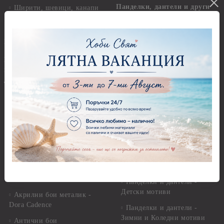
Панделки, дантели и други
Ширити, шевици, канапи
Панделки
Предмети за декорация
Панделки 0,60 см
Брадс, айлетс, холдери
Панделки 1,00 см
Бои - акрилни, гланц, мат,
перла, металик, текстилни и
Панделки 2,00 см
други
Панделки 3,00 см
Акрилни бои - Stamperia
Панделки 4,00 см
Акрилни бои - Pentart
Панделки - други
Акрилни бои металик -
Панделки - с надпис
Pentart
Дантели
Акрилни бои - Artiste
Конци, ширити и други
Акрилна боя металик -
Artiste
Панделки и дантели -
Детски мотиви
Акрилни бои металик -
Dora Cadence
Панделки и дантели -
Зимни и Коледни мотиви
Антични бои