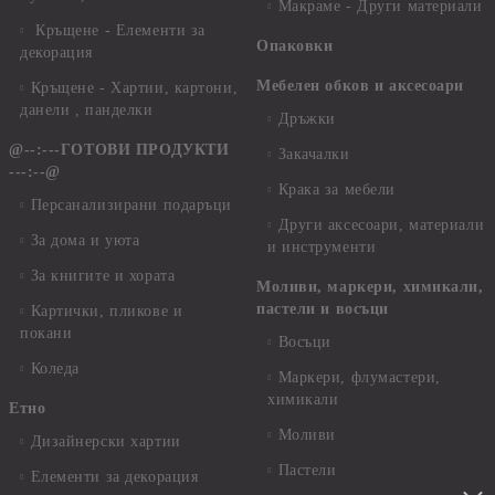
Макраме - Други материали
Кръщене - Елементи за
Опаковки
декорация
Мебелен обков и аксесоари
Кръщене - Хартии, картони,
данели , панделки
Дръжки
@--:---ГОТОВИ ПРОДУКТИ
Закачалки
---:--@
Крака за мебели
Персанализирани подаръци
Други аксесоари, материали
За дома и уюта
и инструменти
За книгите и хората
Моливи, маркери, химикали,
пастели и восъци
Картички, пликове и
покани
Восъци
Коледа
Маркери, флумастери,
химикали
Етно
Моливи
Дизайнерски хартии
Пастели
Елементи за декорация