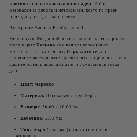
красива основа за всяка ваша идея
. Той е
безопасен за работа и нетоксичен, което го прави
подходящ и за детски проекти.
Разгърнете Вашето Въображение!
Не пропускайте да добавите този прекрасен акрилен
филц в цвят
Червено
към вашата колекция от
материали за творчество.
Поръчайте сега
и
започнете да създавате красота, която ще радва вас и
вашите близки, внасяйки цвят и усмивки във всеки
ден!
Цвят:
Червено
Материал:
Висококачествен Акрил
Размери:
30.00 х 20.00 см
Дебелина:
2.00 мм
Тип:
Твърд (запазва формата си и не се
разнищва)