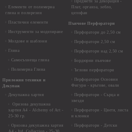
Предмети за декорация -
Елементи от полимерна
Плат, органза, зебло,
глина и полирезин
целофан
Пластични елементи
Пънчове Перфоратори
Инструменти за моделиране
Перфоратори до 2,50 см
Молдове и шаблони
Перфоратори 2,50 см
Глина
Перфоратори над 2,50 см
Самосъхнеща глина
Бордюрни пънчове
Полимерна Глина
Ъглови перфоратори
Перфоратори Основни
Приложни техники и
Фигури - кръгове, овали
Декупаж
Декупажна хартия
Перфоратори - Сърца и
звезди
Оризова декупажна
хартия А4 - Alchemy of Art -
Перфоратори - Цветя, листа
25-30 гр.
и клонки
Оризова декупажна хартия
Перфоратори - Детски
А4 - Itd. Collection - 25-30