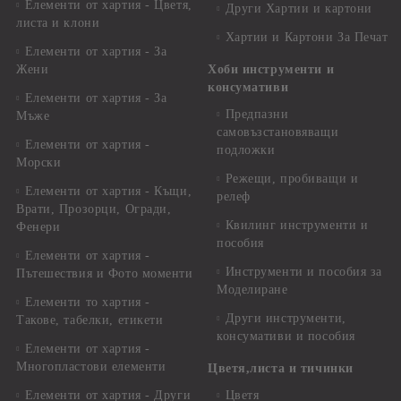
Елементи от хартия - Цветя,
Други Хартии и картони
листа и клони
Хартии и Картони За Печат
Елементи от хартия - За
Жени
Хоби инструменти и
консумативи
Елементи от хартия - За
Предпазни
Мъже
самовъзстановяващи
Елементи от хартия -
подложки
Морски
Режещи, пробиващи и
Елементи от хартия - Къщи,
релеф
Врати, Прозорци, Огради,
Квилинг инструменти и
Фенери
пособия
Елементи от хартия -
Инструменти и пособия за
Пътешествия и Фото моменти
Моделиране
Елементи то хартия -
Други инструменти,
Такове, табелки, етикети
консумативи и пособия
Елементи от хартия -
Многопластови елементи
Цветя,листа и тичинки
Елементи от хартия - Други
Цветя