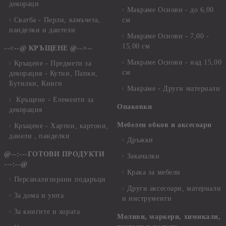
декораци
Макраме Основи - до 6,00
Сватба - Перли, камъчета,
см
панделки и дантели
Макраме Основи - 7,00 -
15,00 см
--<--@ КРЪЩЕНЕ @-->--
Макраме Основи - над 15,00
Кръщене - Предмети за
см
декорация - Кутии, Папки,
Бутилки, Книги
Макраме - Други материали
Кръщене - Елементи за
Опаковки
декорация
Мебелен обков и аксесоари
Кръщене - Хартии, картони,
данели , панделки
Дръжки
@--:---ГОТОВИ ПРОДУКТИ
Закачалки
---:--@
Крака за мебели
Персанализирани подаръци
Други аксесоари, материали
За дома и уюта
и инструменти
За книгите и хората
Моливи, маркери, химикали,