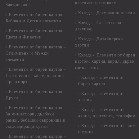
картички и пликове
Завършване
Коледа - Декупажни хартии
Елементи от бирен картон -
Бебшки и Детски елементи
Коелда - Салфетки за
декупаж
Елементи от бирен картон -
Цветя и Животни
Коледа - Дизайнерски
хартии
Елементи от бирен картон -
Стиймпънк и Мъжки
Коледа - Eлементи от бирен
елементи
картон, хартия, акрил, дърво,
глина, гипс
Елементи от бирен картон -
Пътешестия - море, планина
Коледа - елементи от
,транспорт
бирен картон
Елементи от бирен картон -
Коледа - елементи от
Други
хартия
Елементи от бирен картон -
Коледа - елементи от
За миниатюри, дълбоки
акрил, пластмаса, стирофом
рамки, бебешки съкровища и
Коледа - елементи от гипс
екслоадиращи кутии
и глина
Елементи от бирен картон -