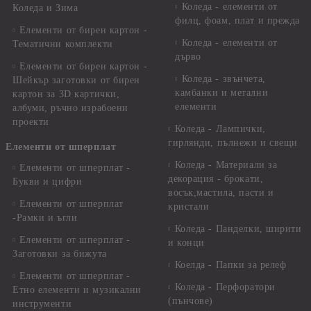
Коледа - елементи от
Коледа и Зима
филц, фоам, плат и прежда
Елементи от бирен картон -
Коледа - елементи от
Тематични комплекти
дърво
Елементи от бирен картон -
Коледа - звънчета,
Шейкър заготовки от бирен
камбанки и метални
картон за 3D картички,
елементи
албуми, ръчно израбоени
проекти
Коледа - Лампички,
гирлянди, пълнежи и свещи
Елементи от шперплат
Коледа - Материали за
Елементи от шперплат -
декорация - брокати,
Букви и цифри
восък,мастила, пасти и
Елементи от шперплат
кристали
-Рамки и ъгли
Коледа - Панделки, ширити
Елементи от шперплат -
и конци
Заготовки за бижута
Коелда - Папки за релеф
Елементи от шперплат -
Коледа - Перфоратори
Етно елементи и музикални
(пънчове)
инструменти