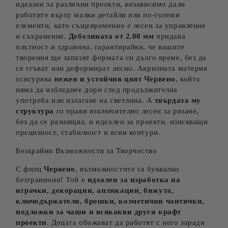
идеален за различни проекти, независимо дали
работите върху малки детайли или по-големи
елементи, като същевременно е лесен за управление
и съхранение.
Дебелината от 2.00 мм
придава
плътност и здравина, гарантирайки, че вашите
творения ще запазят формата си дълго време, без да
се сгъват или деформират лесно. Акрилната материя
осигурява
нежен и устойчив цвят
Червено
, който
няма да избледнее дори след продължителна
употреба или излагане на светлина. А
твърдата му
структура
го прави изключително лесен за рязане,
без да се разнищва, и идеален за проекти, изискващи
прецизност, стабилност и ясни контури.
Безкрайни Възможности за Творчество
С филц
Червено
, възможностите са буквално
безгранични! Той е
идеален за изработка на
играчки, декорации, апликации, бижута,
ключодържатели, брошки, козметични чантички,
подложки за чаши и всякакви други крафт
проекти
. Децата обожават да работят с него заради