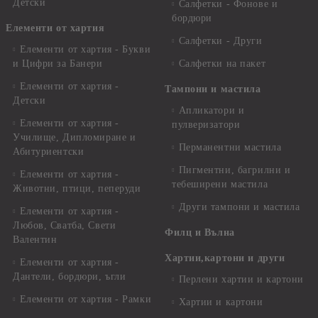
Детски
Салфетки - Фонове и
бордюри
Елементи от хартия
Салфетки - Други
Елементи от хартия - Букви
и Цифри за Банери
Салфетки на пакет
Елементи от хартия -
Тампони и мастила
Детски
Апликатори и
Елементи от хартия -
пулверизатори
Училище, Дипломиране и
Перманентни мастила
Абитуриентски
Пигментни, багрилни и
Елементи от хартия -
тебеширени мастила
Животни, птици, пеперуди
Други тампони и мастила
Елементи от хартия -
Любов, Сватба, Свети
Филц и Вълна
Валентин
Хартии,картони и други
Елементи от хартия -
Дантели, бордюри, ъгли
Перлени хартии и картони
Елементи от хартия - Рамки
Хартии и картони