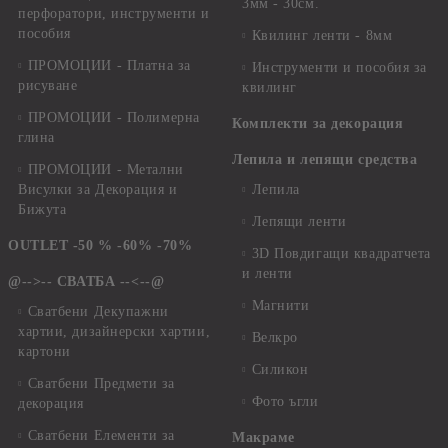
3мм - 30см.
перфоратори, инструменти и
пособия
Квилинг ленти - 8мм
ПРОМОЦИИ - Платна за
Инструменти и пособия за
рисуване
квилинг
ПРОМОЦИИ - Полимерна
Комплекти за декорация
глина
Лепила и лепящи средства
ПРОМОЦИИ - Метални
Висулки за Декорация и
Лепила
Бижута
Лепящи ленти
OUTLET -50 % -60% -70%
3D Повдигащи квадратчета
и ленти
@-->-- СВАТБА --<--@
Магнити
Сватбени Декупажни
хартии, дизайнерски хартии,
Велкро
картони
Силикон
Сватбени Предмети за
Фото ъгли
декорация
Сватбени Елементи за
Макраме