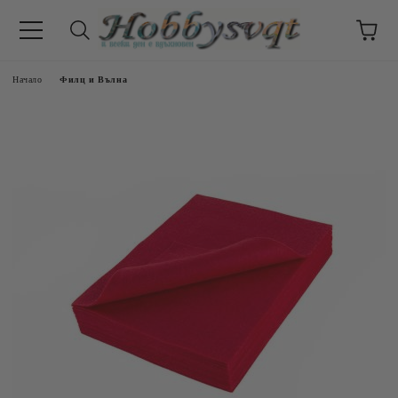
Начало
Филц и Вълна