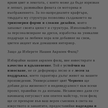
яркия цвят и лекотата, с която може да бъде изрязван
и лепнат, развивайки фината си моторика и
въображението. За по-напредналите крафтъри,
твърдата му структура позволява създаването на
триизмерни форми и сложни дизайни
, които
запазват своята цялост и структура. Използвайте го
за персонализиране на дрехи, изработка на уникални
подаръци за любими хора или добавяне на свеж,
цветен акцент към домашния интериор.
Защо да Изберете Нашия Акрилен Филц?
Избирайки нашия акрилен филц, вие инвестирате в
качество и вдъхновение
. Той е
устойчив на
износване
, не се деформира лесно и е
лесен за
поддръжка
, което гарантира дълъг живот на вашите
произведения. Универсалният цвят
Червено
ще
добави доза жизненост и индивидуалност към всеки
проект, правейки го да изпъква. Независимо дали сте
начинаещ ентусиаст или опитен майстор, този филц
ще се превърне във ваш верен съюзник в света на
изкуството и занаятите, предоставяйки
надеждна и