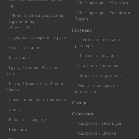
Перфоратори - Животни
гр.
Перфоратори - Коледни и
Фина оризова декупажна
Зимни
хартия Stamperia - 21 х
29.см. - 28гр.
Рисуване
Декупажна хартия - Други
Грунд и почистващи
разтвори
Антични пасти
Платна за рисуване
Вакс пасти
Стативи и поставки
Грунд, Основи, Релефни
пасти
Четки и инструменти
Варак, Шлак метал, Фолио,
Моливи, акварелни
Пантна
комплекти
Лакове и защитни покрития
Свещи
Лепила
Салфетки
Краклета и медиуми
Салфетки - Великден
Шаблони
Салфетки - Детски