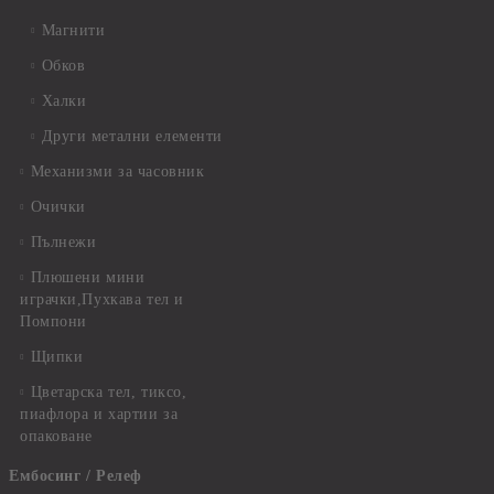
Магнити
Обков
Халки
Други метални елементи
Механизми за часовник
Очички
Пълнежи
Плюшени мини
играчки,Пухкава тел и
Помпони
Щипки
Цветарска тел, тиксо,
пиафлора и хартии за
опаковане
Ембосинг / Релеф