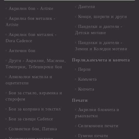
Дантели
Акрилни бои - Artiste
Конци, ширити и други
Акрилна боя металик -
Artiste
Панделки и дантели -
Детски мотиви
Акрилни бои металик -
Dora Cadence
Панделки и дантели -
Зимни и Коледни мотиви
Антични бои
Перли,камъчета и копчета
Други - Акрилни, Маслени,
Темперни, Тебеширени бои
Перли
Алкохолни мастила и
Камъчета
оцветители
Копчета
Бои за стъкло, керамика и
стирофом
Печати
Бои за коприна и текстил
Акрилни блокчета и
ръкохватки
Бои за свещи Cadence
Силиконови печати
Солвентни бои, Патина
Гумени печати
Универсални контури