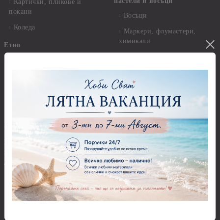
пастели и восъци
Картички, пликове и
покани
Восъци
Коледа
Маркери, флумастери,
химикали
Етно
Моливи
Дизайнерски хартии
Пастели
Елементи за декорация
Панделки, дантели и други
Ширити, шевици, канапи
Панделки
Предмети за декорация
Панделки 0,60 см
Брадс, айлетс, холдери
Панделки 1,00 см
Бои - акрилни, гланц, мат,
перла, металик, текстилни и
Панделки 2,00 см
други
Панделки 3,00 см
Акрилни бои - Stamperia
Панделки 4,00 см
Акрилни бои - Pentart
Панделки - други
Акрилни бои металик -
Панделки - с надпис
Pentart