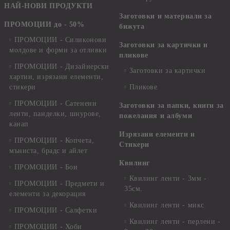
НАЙ-НОВИ ПРОДУКТИ
Заготовки и материали за
ПРОМОЦИИ до - 50%
бижута
ПРОМОЦИИ - Силиконови
Заготовки за картички и
молдове и форми за отливки
пликове
ПРОМОЦИИ - Дизайнерски
Заготовки за картички
хартии, изрязани елементи,
стикери
Пликове
ПРОМОЦИИ - Сатенени
Заготовки за папки, книги за
ленти, панделки, шнурове,
пожелания и албуми
канап
Изрязани елементи и
ПРОМОЦИИ - Копчета,
Стикери
мъниста, брадс и айлет
Квилинг
ПРОМОЦИИ - Бои
Квилинг ленти - 3мм -
ПРОМОЦИИ - Предмети и
35см.
елементи за декорация
Квилинг ленти - микс
ПРОМОЦИИ - Салфетки
Квилинг ленти - перлени -
ПРОМОЦИИ - Хоби