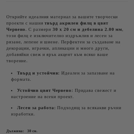
Открийте идеалния материал за вашите творчески
проекти с нашия
твърд акрилен филц в цвят
Червено
. С размери
30 х 20 см и дебелина 2.00 мм
,
този филц е изключително издръжлив и лесен за
рязане, лепене и шиене. Перфектен за създаване на
декорации, играчки, апликации и много други,
добавяйки свеж и ярък акцент към всяко ваше
творение.
Твърд и устойчив:
Идеален за запазване на
формата.
Устойчив цвят
Червено
:
Придава свежест и
настроение на всеки проект.
Лесен за работа:
Подходящ за всякакви ръчни
изработки.
Дължина:
30
см.