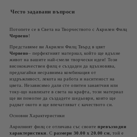
Често задавани въпроси
Потопете се в Света на Творчеството с Акрилен Филц
Червено
!
Представяме ви Акрилен Филц Твърд в цвят
Червено
– перфектният материал, който ще вдъхне
живот на вашите най-смели творчески идеи! Този
висококачествен филц е създаден да вдъхновява,
предлагайки несравнима комбинация от
издръжливост, лекота на работа и наситеност на
цвета. Независимо дали сте опитен занаятчия или
току-що навлизате в света на крафта, този материал
ще ви помогне да създадете шедьоври, които ще
радват окото и ще впечатляват с качеството си.
Основни Характеристики
Акрилният филц се отличава със своите
превъзходни
характеристики
. С
размери 30.00 х 20.00 см
, той е