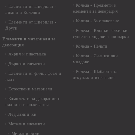
Коледа - Предмети и
Елементи от шперплат -
елементи за декорация
Зимни и Коледни
Коледа - За опаковане
Елементи от шперплат -
Други
Коледа - Kлонки, елхички,
сушени плодове и шишарки
Елементи и материали за
декорация
Коледа - Печати
Акрил и пластмаса
Коледа - Силиконови
молдове
Дървени елементи
Коледа - Шаблони за
Елементи от филц, фоам и
декупаж и изрязване
плат
Естествени материали
Комплекти за декорации с
надписи и пожелания
Лед лампички
Метални елементи
Метални Ъгли