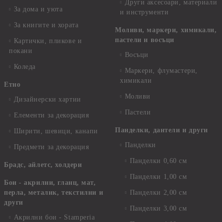
Други аксесоари, материали
За дома и уюта
и инструменти
За книгите и хората
Моливи, маркери, химикали,
пастели и восъци
Картички, пликове и
покани
Восъци
Коледа
Маркери, флумастери,
химикали
Етно
Моливи
Дизайнерски хартии
Пастели
Елементи за декорация
Панделки, дантели и други
Ширити, шевици, канапи
Панделки
Предмети за декорация
Панделки 0,60 см
Брадс, айлетс, холдери
Панделки 1,00 см
Бои - акрилни, гланц, мат,
перла, металик, текстилни и
Панделки 2,00 см
други
Панделки 3,00 см
Акрилни бои - Stamperia