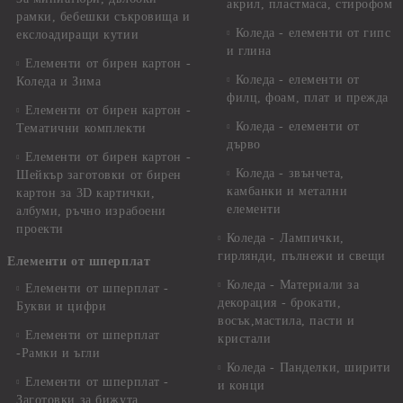
акрил, пластмаса, стирофом
рамки, бебешки съкровища и
Коледа - елементи от гипс
екслоадиращи кутии
и глина
Елементи от бирен картон -
Коледа - елементи от
Коледа и Зима
филц, фоам, плат и прежда
Елементи от бирен картон -
Коледа - елементи от
Тематични комплекти
дърво
Елементи от бирен картон -
Коледа - звънчета,
Шейкър заготовки от бирен
камбанки и метални
картон за 3D картички,
елементи
албуми, ръчно израбоени
проекти
Коледа - Лампички,
гирлянди, пълнежи и свещи
Елементи от шперплат
Коледа - Материали за
Елементи от шперплат -
декорация - брокати,
Букви и цифри
восък,мастила, пасти и
Елементи от шперплат
кристали
-Рамки и ъгли
Коледа - Панделки, ширити
Елементи от шперплат -
и конци
Заготовки за бижута