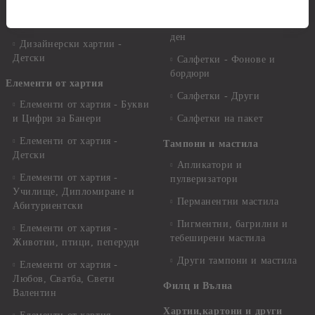
Дизайнерски хартии -
Салфетки - Свети Валентин,
Сватби
Сватбени, Любов, Рожден
ден
Дизайнерски хартии -
Детски
Салфетки - Фонове и
бордюри
Елементи от хартия
Салфетки - Други
Елементи от хартия - Букви
и Цифри за Банери
Салфетки на пакет
Елементи от хартия -
Тампони и мастила
Детски
Апликатори и
Елементи от хартия -
пулверизатори
Училище, Дипломиране и
Перманентни мастила
Абитуриентски
Пигментни, багрилни и
Елементи от хартия -
тебеширени мастила
Животни, птици, пеперуди
Други тампони и мастила
Елементи от хартия -
Любов, Сватба, Свети
Филц и Вълна
Валентин
Хартии,картони и други