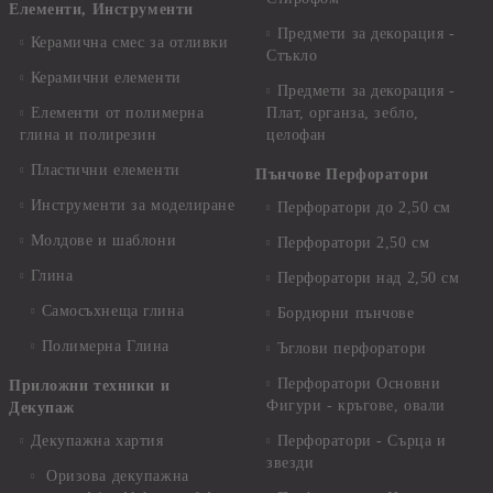
Елементи, Инструменти
Предмети за декорация -
Керамична смес за отливки
Стъкло
Керамични елементи
Предмети за декорация -
Елементи от полимерна
Плат, органза, зебло,
глина и полирезин
целофан
Пластични елементи
Пънчове Перфоратори
Инструменти за моделиране
Перфоратори до 2,50 см
Молдове и шаблони
Перфоратори 2,50 см
Глина
Перфоратори над 2,50 см
Самосъхнеща глина
Бордюрни пънчове
Полимерна Глина
Ъглови перфоратори
Перфоратори Основни
Приложни техники и
Фигури - кръгове, овали
Декупаж
Декупажна хартия
Перфоратори - Сърца и
звезди
Оризова декупажна