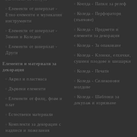
Коелда - Папки за релеф
Елементи от шперплат -
Коледа - Перфоратори
Етно елементи и музикални
(пънчове)
инструменти
Коледа - Предмети и
Елементи от шперплат -
елементи за декорация
Зимни и Коледни
Коледа - За опаковане
Елементи от шперплат -
Други
Коледа - Kлонки, елхички,
сушени плодове и шишарки
Елементи и материали за
декорация
Коледа - Печати
Акрил и пластмаса
Коледа - Силиконови
молдове
Дървени елементи
Коледа - Шаблони за
Елементи от филц, фоам и
декупаж и изрязване
плат
Естествени материали
Комплекти за декорации с
надписи и пожелания