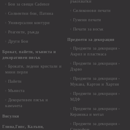
ръкохватки
Бои за свещи Cadence
Силиконови печати
Солвентни бои, Патина
Гумени печати
Универсални контури
Печати за восък
Реагенти, ръжда
Предмети за декорация
Други Бои
Предмети за декорация -
Брокат, пайети, мъниста и
Акрил и пластмаса
декоративен пясък
Предмети за декорация -
Брокати, ледени кристали и
Дърво
мини перли
Предмети за декорация -
Пайети
Мукава, Картон и Хартия
Мъниста
Предмети за декорация -
МДФ
Декоративен пясък и
камъчета
Предмети за декорация -
Керамика и метал
Висулки
Предмети за декорация -
Глина,Гипс, Калъпи,
Стирофом