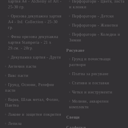
хартия А4 - Alchemy of Art -
Перфоратори - Цветя, листа
25-30 гр.
и клонки
Оризова декупажна хартия
Перфоратори - Детски
А4 - Itd. Collection - 25-30
Перфоратори - Животни
гр.
Перфоратори - Коледни и
Фина оризова декупажна
Зимни
хартия Stamperia - 21 х
29.см. - 28гр.
Рисуване
Декупажна хартия - Други
Грунд и почистващи
разтвори
Антични пасти
Платна за рисуване
Вакс пасти
Стативи и поставки
Грунд, Основи, Релефни
пасти
Четки и инструменти
Варак, Шлак метал, Фолио,
Моливи, акварелни
Пантна
комплекти
Лакове и защитни покрития
Свещи
Лепила
Салфетки