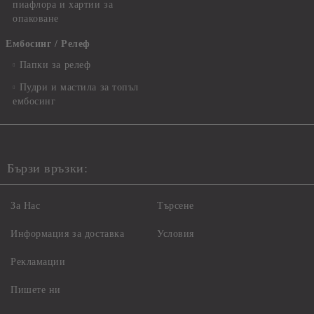
пиафлора и хартии за
опаковане
Ембосинг / Релеф
Папки за релеф
Пудри и мастила за топъл
ембосинг
Бързи връзки:
За Нас
Търсене
Информация за доставка
Условия
Рекламации
Пишете ни