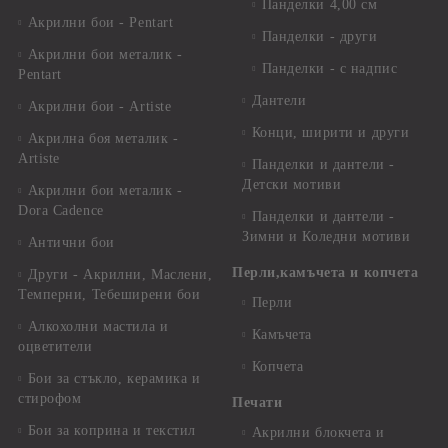
Панделки 4,00 см
Акрилни бои - Pentart
Панделки - други
Акрилни бои металик -
Панделки - с надпис
Pentart
Дантели
Акрилни бои - Artiste
Конци, ширити и други
Акрилна боя металик -
Artiste
Панделки и дантели -
Детски мотиви
Акрилни бои металик -
Dora Cadence
Панделки и дантели -
Зимни и Коледни мотиви
Антични бои
Перли,камъчета и копчета
Други - Акрилни, Маслени,
Темперни, Тебеширени бои
Перли
Алкохолни мастила и
Камъчета
оцветители
Копчета
Бои за стъкло, керамика и
стирофом
Печати
Бои за коприна и текстил
Акрилни блокчета и