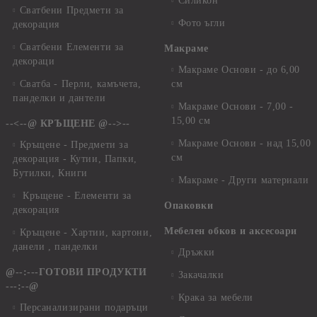
Силикон
Сватбени Предмети за
Фото ъгли
декорация
Сватбени Елементи за
Макраме
декораци
Макраме Основи - до 6,00
Сватба - Перли, камъчета,
см
панделки и дантели
Макраме Основи - 7,00 -
15,00 см
--<--@ КРЪЩЕНЕ @-->--
Макраме Основи - над 15,00
Кръщене - Предмети за
см
декорация - Кутии, Папки,
Бутилки, Книги
Макраме - Други материали
Кръщене - Елементи за
Опаковки
декорация
Мебелен обков и аксесоари
Кръщене - Хартии, картони,
данели , панделки
Дръжки
@--:---ГОТОВИ ПРОДУКТИ
Закачалки
---:--@
Крака за мебели
Персанализирани подаръци