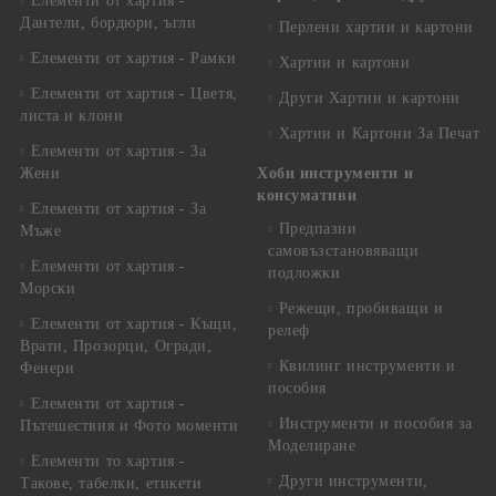
Елементи от хартия -
Дантели, бордюри, ъгли
Перлени хартии и картони
Елементи от хартия - Рамки
Хартии и картони
Елементи от хартия - Цветя,
Други Хартии и картони
листа и клони
Хартии и Картони За Печат
Елементи от хартия - За
Жени
Хоби инструменти и
консумативи
Елементи от хартия - За
Предпазни
Мъже
самовъзстановяващи
Елементи от хартия -
подложки
Морски
Режещи, пробиващи и
Елементи от хартия - Къщи,
релеф
Врати, Прозорци, Огради,
Квилинг инструменти и
Фенери
пособия
Елементи от хартия -
Инструменти и пособия за
Пътешествия и Фото моменти
Моделиране
Елементи то хартия -
Други инструменти,
Такове, табелки, етикети