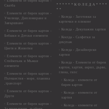
Елементи от бирен картон -
* * * * * * К О Л Е Д А * * * *
Сватба
* *
Елементи от бирен картон -
Коледа - Заготовки за
Училище, Дипломиране и
картички и пликове
Завършване
Коледа - Декупажни хартии
Елементи от бирен картон -
Бебшки и Детски елементи
Коелда - Салфетки за
декупаж
Елементи от бирен картон -
Цветя и Животни
Коледа - Дизайнерски
хартии
Елементи от бирен картон -
Стиймпънк и Мъжки
Коледа - Eлементи от бирен
елементи
картон, хартия, акрил, дърво,
глина, гипс
Елементи от бирен картон -
Пътешестия - море, планина
Коледа - елементи от
,транспорт
бирен картон
Елементи от бирен картон -
Коледа - елементи от
Други
хартия
Елементи от бирен картон -
Коледа - елементи от
За миниатюри, дълбоки