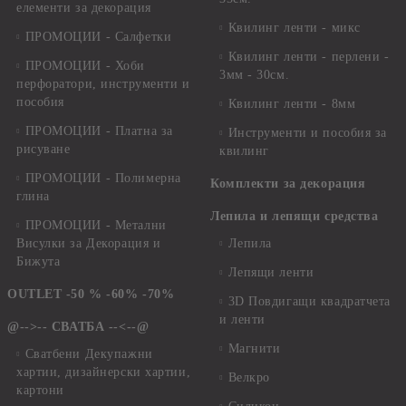
елементи за декорация
Квилинг ленти - микс
ПРОМОЦИИ - Салфетки
Квилинг ленти - перлени -
ПРОМОЦИИ - Хоби
3мм - 30см.
перфоратори, инструменти и
пособия
Квилинг ленти - 8мм
ПРОМОЦИИ - Платна за
Инструменти и пособия за
рисуване
квилинг
ПРОМОЦИИ - Полимерна
Комплекти за декорация
глина
Лепила и лепящи средства
ПРОМОЦИИ - Метални
Висулки за Декорация и
Лепила
Бижута
Лепящи ленти
OUTLET -50 % -60% -70%
3D Повдигащи квадратчета
и ленти
@-->-- СВАТБА --<--@
Магнити
Сватбени Декупажни
хартии, дизайнерски хартии,
Велкро
картони