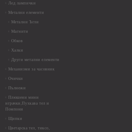
Лед лампички
Метални елементи
Метални Ъгли
Магнити
Обков
Халки
Други метални елементи
Механизми за часовник
Очички
Пълнежи
Плюшени мини
играчки,Пухкава тел и
Помпони
Щипки
Цветарска тел, тиксо,