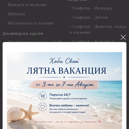
Краклета и медиуми
Салфетки - Великден
Шаблони
Салфетки - Детски
Инструменти и пособия
Салфетки - Животни, птици
и насекоми
Дизайнерски хартии
Салфетки - Коледни и
Дизайнерски хартии - 15.20
Зимни
х 15.20 см.
Салфетки - Морски
Дизайнерски хартии - 20.30
х 20.30 см.
Салфетки - Музика
Дизайнерски хартии - 30.50
Салфетки - Пеперуди
х 30.50 см.
Салфетки - Рози
Дизайнерски хартии - 21,00
х 29,70 см
Салфетки - Пътешествия и
пейзажи
Дизайнерски хартии - 15.20
x 30.50 см.
Салфетки - Кухненски
мотиви, плодове и зеленчуци
Дизайнерски хартии -
други
Салфетки - Цветя и листа