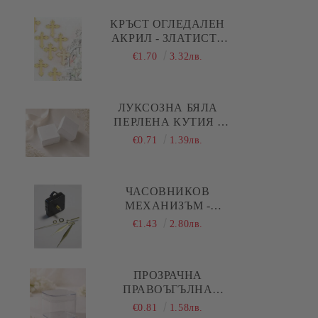
Коледа - Kлонки, елхички, сушени
плодове и шишарки
КРЪСТ ОГЛЕДАЛЕН
АКРИЛ - ЗЛАТИСТ -
Коледа - Печати
10 БР.
€1.70
3.32лв.
Коледа - Силиконови молдове
Коледа - Шаблони за декупаж и
ЛУКСОЗНА БЯЛА
изрязване
ПЕРЛЕНА КУТИЯ -
5,00 Х 5,00 Х 1,50 СМ
€0.71
1.39лв.
ЧАСОВНИКОВ
МЕХАНИЗЪМ -
ПЛАВЕН ( ДЪЛГА
€1.43
2.80лв.
РЕЗБА ) - ЗЛАТИСТИ
ПРАВИ СТРЕЛКИ
ПРОЗРАЧНА
ПРАВОЪГЪЛНА
АКРИЛНА КУТИЯ С
€0.81
1.58лв.
КАПАК И ОБЛИ