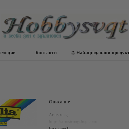
омоции
Контакти
Най-продавани продук
Описание
Armstrong
https://armstrongshop.com/
Виж още