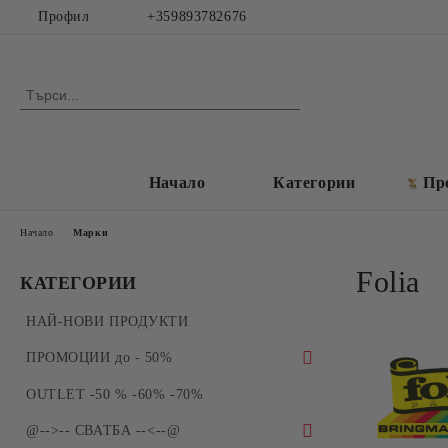
Профил
+359893782676
Начало
Категории
Пр
Начало
Марки
Folia
КАТЕГОРИИ
НАЙ-НОВИ ПРОДУКТИ
ПРОМОЦИИ до - 50%
ПРОМОЦИИ - Силиконови молдове и
OUTLET -50 % -60% -70%
форми за отливки
@-->-- СВАТБА --<--@