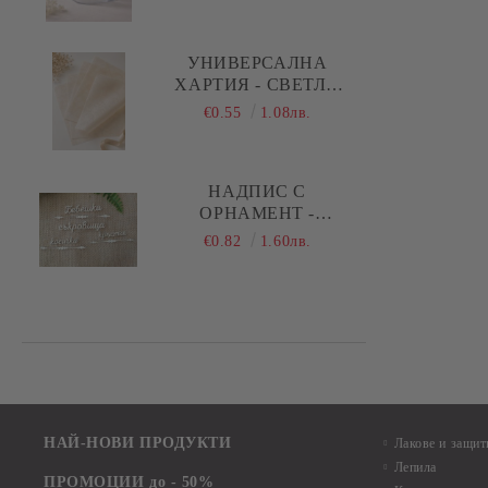
РЪБОВЕ - 1 БР.
УНИВЕРСАЛНА
ХАРТИЯ - СВЕТЛО
БЕЖОВО - 29,00 Х
€0.55
1.08лв.
28,50 СМ - 5 ЛИСТА
НАДПИС С
ОРНАМЕНТ -
БЕБЕШКИ
€0.82
1.60лв.
СЪКРОВИЩА,
КОСИЧКА, КРЪСТЧЕ -
1 КОМПЛЕКТА
НАЙ-НОВИ ПРОДУКТИ
Лакове и защит
Лепила
ПРОМОЦИИ до - 50%