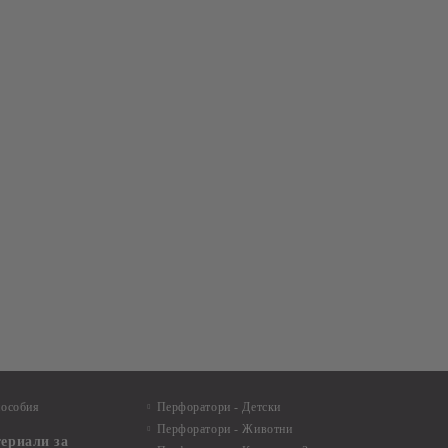
пособия
Перфоратори - Детски
Перфоратори - Животни
териали за