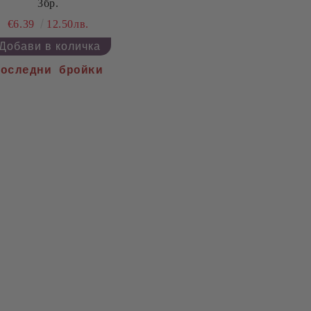
3бр.
€6.39
12.50лв.
Последни бройки