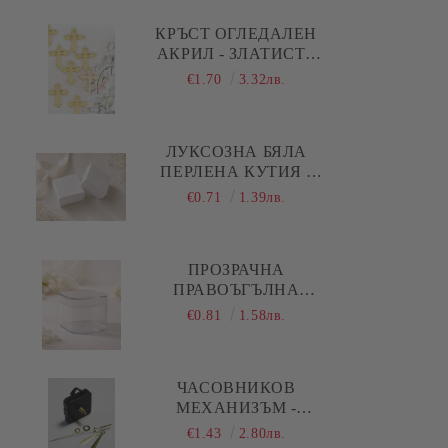
Коледа - Kлонки, елхички, сушени
плодове и шишарки
КРЪСТ ОГЛЕДАЛЕН
АКРИЛ - ЗЛАТИСТ -
Коледа - Печати
10 БР.
€1.70
3.32лв.
Коледа - Силиконови молдове
Коледа - Шаблони за декупаж и
ЛУКСОЗНА БЯЛА
изрязване
ПЕРЛЕНА КУТИЯ -
5,00 Х 5,00 Х 1,50 СМ
€0.71
1.39лв.
ПРОЗРАЧНА
ПРАВОЪГЪЛНА
АКРИЛНА КУТИЯ С
€0.81
1.58лв.
КАПАК И ОБЛИ
РЪБОВЕ - 1 БР.
ЧАСОВНИКОВ
МЕХАНИЗЪМ -
ПЛАВЕН ( ДЪЛГА
€1.43
2.80лв.
РЕЗБА ) - ЗЛАТИСТИ