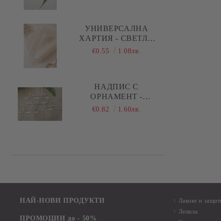
ПРАВИ СТРЕЛКИ
УНИВЕРСАЛНА
ХАРТИЯ - СВЕТЛО
БЕЖОВО - 29,00 Х
€0.55
1.08лв.
28,50 СМ - 5 ЛИСТА
НАДПИС С
ОРНАМЕНТ -
БЕБЕШКИ
€0.82
1.60лв.
СЪКРОВИЩА,
КОСИЧКА, КРЪСТЧЕ -
1 КОМПЛЕКТА
НАЙ-НОВИ ПРОДУКТИ
Лакове и защит
Лепила
ПРОМОЦИИ до - 50%