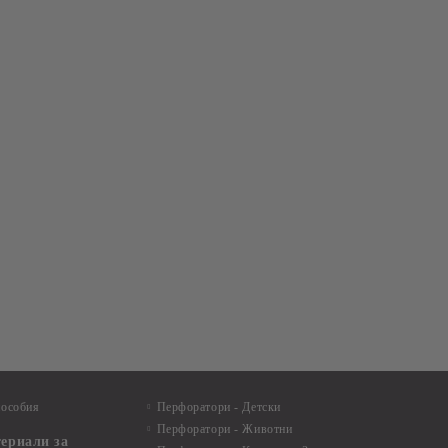
пособия
Перфоратори - Детски
Перфоратори - Животни
териали за