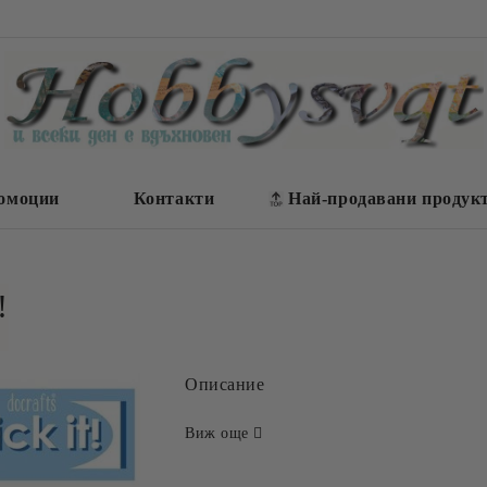
омоции
Контакти
Най-продавани продук
!
Описание
Виж още