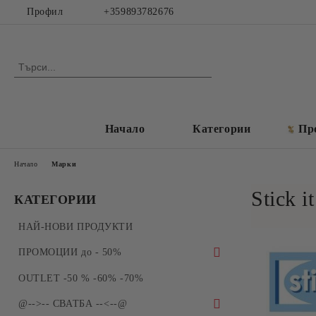
Профил
+359893782676
Начало
Категории
Пр
Начало
Марки
Stick it
КАТЕГОРИИ
НАЙ-НОВИ ПРОДУКТИ
ПРОМОЦИИ до - 50%
ПРОМОЦИИ - Силиконови молдове и
OUTLET -50 % -60% -70%
форми за отливки
@-->-- СВАТБА --<--@