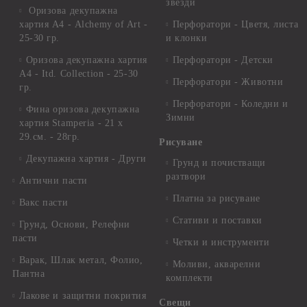
звезди
Оризова декупажна
хартия А4 - Alchemy of Art -
Перфоратори - Цветя, листа
25-30 гр.
и клонки
Оризова декупажна хартия
Перфоратори - Детски
А4 - Itd. Collection - 25-30
Перфоратори - Животни
гр.
Перфоратори - Коледни и
Фина оризова декупажна
Зимни
хартия Stamperia - 21 х
29.см. - 28гр.
Рисуване
Декупажна хартия - Други
Грунд и почистващи
разтвори
Антични пасти
Платна за рисуване
Вакс пасти
Стативи и поставки
Грунд, Основи, Релефни
пасти
Четки и инструменти
Варак, Шлак метал, Фолио,
Моливи, акварелни
Пантна
комплекти
Лакове и защитни покрития
Свещи