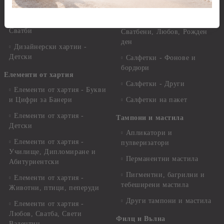
други
Салфетки - Цветя и листа
Дизайнерски хартии -
Салфетки - Свети Валентин,
Сватби
Сватбени, Любов, Рожден
ден
Дизайнерски хартии -
Детски
Салфетки - Фонове и
бордюри
Елементи от хартия
Салфетки - Други
Елементи от хартия - Букви
и Цифри за Банери
Салфетки на пакет
Елементи от хартия -
Тампони и мастила
Детски
Апликатори и
Елементи от хартия -
пулверизатори
Училище, Дипломиране и
Перманентни мастила
Абитуриентски
Пигментни, багрилни и
Елементи от хартия -
тебеширени мастила
Животни, птици, пеперуди
Други тампони и мастила
Елементи от хартия -
Любов, Сватба, Свети
Филц и Вълна
Валентин