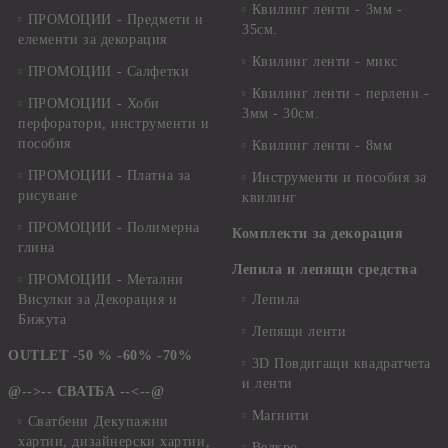
Квилинг ленти - 3мм -
ПРОМОЦИИ - Предмети и
35см.
елементи за декорация
Квилинг ленти - микс
ПРОМОЦИИ - Салфетки
Квилинг ленти - перлени -
ПРОМОЦИИ - Хоби
3мм - 30см.
перфоратори, инструменти и
пособия
Квилинг ленти - 8мм
ПРОМОЦИИ - Платна за
Инструменти и пособия за
рисуване
квилинг
ПРОМОЦИИ - Полимерна
Комплекти за декорация
глина
Лепила и лепящи средства
ПРОМОЦИИ - Метални
Висулки за Декорация и
Лепила
Бижута
Лепящи ленти
OUTLET -50 % -60% -70%
3D Повдигащи квадратчета
и ленти
@-->-- СВАТБА --<--@
Магнити
Сватбени Декупажни
хартии, дизайнерски хартии,
Велкро