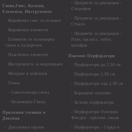
Предмети за декорация -
Глина,Гипс, Калъпи,
Стирофом
Елементи, Инструменти
Предмети за декорация -
Керамична смес за отливки
Стъкло
Керамични елементи
Предмети за декорация -
Елементи от полимерна
Плат, органза, зебло,
глина и полирезин
целофан
Пластични елементи
Пънчове Перфоратори
Инструменти за моделиране
Перфоратори до 2,50 см
Молдове и шаблони
Перфоратори 2,50 см
Глина
Перфоратори над 2,50 см
Самосъхнеща глина
Бордюрни пънчове
Полимерна Глина
Ъглови перфоратори
Перфоратори Основни
Приложни техники и
Фигури - кръгове, овали
Декупаж
Декупажна хартия
Перфоратори - Сърца и