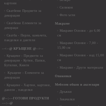
картони
Силикон
Сватбени Предмети за
Фото ъгли
декорация
Сватбени Елементи за
Макраме
декораци
Макраме Основи - до 6,00
Сватба - Перли, камъчета,
см
панделки и дантели
Макраме Основи - 7,00 -
15,00 см
--<--@ КРЪЩЕНЕ @-->--
Макраме Основи - над 15,00
Кръщене - Предмети за
см
декорация - Кутии, Папки,
Бутилки, Книги
Макраме - Други материали
Кръщене - Елементи за
Опаковки
декорация
Мебелен обков и аксесоари
Кръщене - Хартии, картони,
данели , панделки
Дръжки
@--:---ГОТОВИ ПРОДУКТИ
Закачалки
---:--@