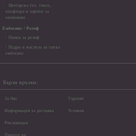
Цветарска тел, тиксо,
пиафлора и хартии за
опаковане
Ембосинг / Релеф
Папки за релеф
Пудри и мастила за топъл
ембосинг
Бързи връзки:
За Нас
Търсене
Информация за доставка
Условия
Рекламации
Пишете ни