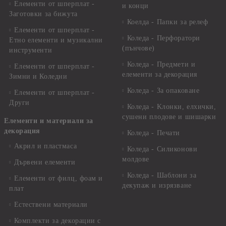
Елементи от шперплат -
и конци
Заготовки за бижута
Коелда - Папки за релеф
Елементи от шперплат -
Коледа - Перфоратори
Етно елементи и музикални
(пънчове)
инструменти
Коледа - Предмети и
Елементи от шперплат -
елементи за декорация
Зимни и Коледни
Коледа - За опаковане
Елементи от шперплат -
Други
Коледа - Kлонки, елхички,
сушени плодове и шишарки
Елементи и материали за
декорация
Коледа - Печати
Акрил и пластмаса
Коледа - Силиконови
молдове
Дървени елементи
Коледа - Шаблони за
Елементи от филц, фоам и
декупаж и изрязване
плат
Естествени материали
Комплекти за декорации с