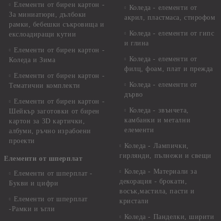
Елементи от бирен картон -
Коледа - елементи от
За миниатюри, дълбоки
акрил, пластмаса, стирофом
рамки, бебешки съкровища и
Коледа - елементи от гипс
екслоадиращи кутии
и глина
Елементи от бирен картон -
Коледа - елементи от
Коледа и Зима
филц, фоам, плат и прежда
Елементи от бирен картон -
Коледа - елементи от
Тематични комплекти
дърво
Елементи от бирен картон -
Коледа - звънчета,
Шейкър заготовки от бирен
камбанки и метални
картон за 3D картички,
елементи
албуми, ръчно израбоени
проекти
Коледа - Лампички,
гирлянди, пълнежи и свещи
Елементи от шперплат
Коледа - Материали за
Елементи от шперплат -
декорация - брокати,
Букви и цифри
восък,мастила, пасти и
Елементи от шперплат
кристали
-Рамки и ъгли
Коледа - Панделки, ширити