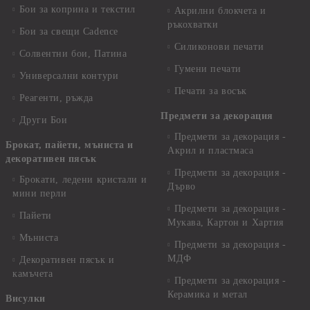
Бои за коприна и текстил
Акрилни блокчета и
ръкохватки
Бои за свещи Cadence
Силиконови печати
Солвентни бои, Патина
Гумени печати
Универсални контури
Печати за восък
Реагенти, ръжда
Предмети за декорация
Други Бои
Предмети за декорация -
Брокат, пайети, мъниста и
Акрил и пластмаса
декоративен пясък
Предмети за декорация -
Брокати, ледени кристали и
Дърво
мини перли
Предмети за декорация -
Пайети
Мукава, Картон и Хартия
Мъниста
Предмети за декорация -
МДФ
Декоративен пясък и
камъчета
Предмети за декорация -
Керамика и метал
Висулки