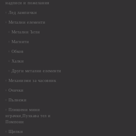
надписи и пожелания
Лед лампички
Метални елементи
Метални Ъгли
Магнити
Обков
Халки
Други метални елементи
Механизми за часовник
Очички
Пълнежи
Плюшени мини
играчки,Пухкава тел и
Помпони
Щипки