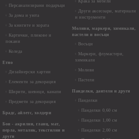
Крака за мебели
Персанализирани подаръци
Други аксесоари, материали
За дома и уюта
и инструменти
За книгите и хората
Моливи, маркери, химикали,
пастели и восъци
Картички, пликове и
покани
Восъци
Коледа
Маркери, флумастери,
химикали
Етно
Моливи
Дизайнерски хартии
Пастели
Елементи за декорация
Панделки, дантели и други
Ширити, шевици, канапи
Панделки
Предмети за декорация
Панделки 0,60 см
Брадс, айлетс, холдери
Панделки 1,00 см
Бои - акрилни, гланц, мат,
перла, металик, текстилни и
Панделки 2,00 см
други