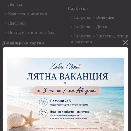
Лепила
Салфетки
Краклета и медиуми
Салфетки - Великден
Шаблони
Салфетки - Детски
Инструменти и пособия
Салфетки - Животни, птици
и насекоми
Дизайнерски хартии
Салфетки - Коледни и
Дизайнерски хартии - 15.20
Зимни
х 15.20 см.
Салфетки - Морски
Дизайнерски хартии - 20.30
х 20.30 см.
Салфетки - Музика
Дизайнерски хартии - 30.50
Салфетки - Пеперуди
х 30.50 см.
Салфетки - Рози
Дизайнерски хартии - 21,00
х 29,70 см
Салфетки - Пътешествия и
пейзажи
Дизайнерски хартии - 15.20
x 30.50 см.
Салфетки - Кухненски
мотиви, плодове и зеленчуци
Дизайнерски хартии -