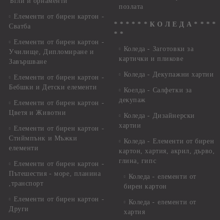
Ъгли и орнаменти
позлата
Елементи от бирен картон -
* * * * * * К О Л Е Д А * * * *
Сватба
* *
Елементи от бирен картон -
Коледа - Заготовки за
Училище, Дипломиране и
картички и пликове
Завършване
Коледа - Декупажни хартии
Елементи от бирен картон -
Бебшки и Детски елементи
Коелда - Салфетки за
декупаж
Елементи от бирен картон -
Цветя и Животни
Коледа - Дизайнерски
хартии
Елементи от бирен картон -
Стиймпънк и Мъжки
Коледа - Eлементи от бирен
елементи
картон, хартия, акрил, дърво,
глина, гипс
Елементи от бирен картон -
Пътешестия - море, планина
Коледа - елементи от
,транспорт
бирен картон
Елементи от бирен картон -
Коледа - елементи от
Други
хартия