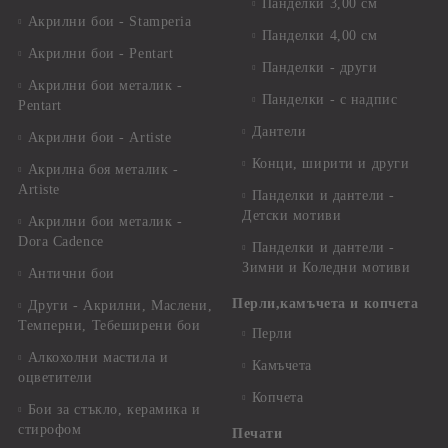
Панделки 3,00 см
Акрилни бои - Stamperia
Панделки 4,00 см
Акрилни бои - Pentart
Панделки - други
Акрилни бои металик -
Панделки - с надпис
Pentart
Дантели
Акрилни бои - Artiste
Конци, ширити и други
Акрилна боя металик -
Artiste
Панделки и дантели -
Детски мотиви
Акрилни бои металик -
Dora Cadence
Панделки и дантели -
Зимни и Коледни мотиви
Антични бои
Перли,камъчета и копчета
Други - Акрилни, Маслени,
Темперни, Тебеширени бои
Перли
Алкохолни мастила и
Камъчета
оцветители
Копчета
Бои за стъкло, керамика и
стирофом
Печати