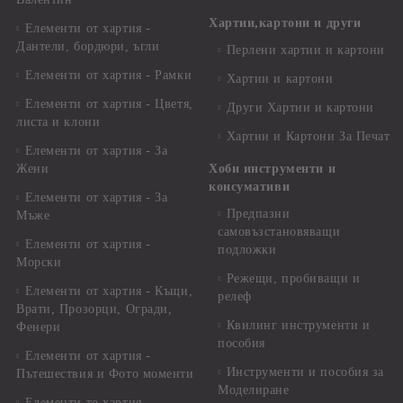
Хартии,картони и други
Елементи от хартия -
Дантели, бордюри, ъгли
Перлени хартии и картони
Елементи от хартия - Рамки
Хартии и картони
Елементи от хартия - Цветя,
Други Хартии и картони
листа и клони
Хартии и Картони За Печат
Елементи от хартия - За
Жени
Хоби инструменти и
консумативи
Елементи от хартия - За
Предпазни
Мъже
самовъзстановяващи
Елементи от хартия -
подложки
Морски
Режещи, пробиващи и
Елементи от хартия - Къщи,
релеф
Врати, Прозорци, Огради,
Квилинг инструменти и
Фенери
пособия
Елементи от хартия -
Инструменти и пособия за
Пътешествия и Фото моменти
Моделиране
Елементи то хартия -