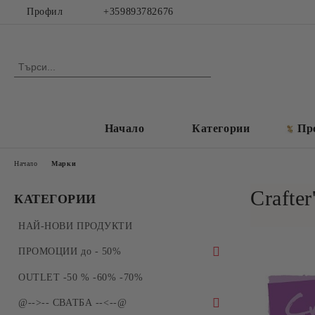
Профил
+359893782676
Начало
Категории
Пр
Начало
Марки
Crafte
КАТЕГОРИИ
НАЙ-НОВИ ПРОДУКТИ
ПРОМОЦИИ до - 50%
ПРОМОЦИИ - Силиконови молдове и
OUTLET -50 % -60% -70%
форми за отливки
@-->-- СВАТБА --<--@