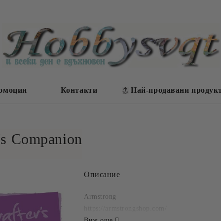
омоции
Контакти
Най-продавани продук
r's Companion
Описание
Armstrong
https://armstrongshop.com/
Виж още