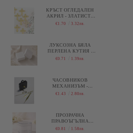
Коледа - Kлонки, елхички, сушени
плодове и шишарки
КРЪСТ ОГЛЕДАЛЕН
АКРИЛ - ЗЛАТИСТ -
Коледа - Печати
10 БР.
€1.70
3.32лв.
Коледа - Силиконови молдове
Коледа - Шаблони за декупаж и
ЛУКСОЗНА БЯЛА
изрязване
ПЕРЛЕНА КУТИЯ -
5,00 Х 5,00 Х 1,50 СМ
€0.71
1.39лв.
ЧАСОВНИКОВ
МЕХАНИЗЪМ -
ПЛАВЕН ( ДЪЛГА
€1.43
2.80лв.
РЕЗБА ) - ЗЛАТИСТИ
ПРАВИ СТРЕЛКИ
ПРОЗРАЧНА
ПРАВОЪГЪЛНА
АКРИЛНА КУТИЯ С
€0.81
1.58лв.
КАПАК И ОБЛИ