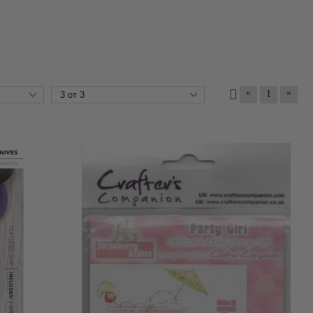
«
»
1