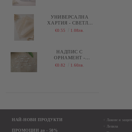
РЪБОВЕ - 1 БР.
УНИВЕРСАЛНА
ХАРТИЯ - СВЕТЛО
БЕЖОВО - 29,00 Х
€0.55
1.08лв.
28,50 СМ - 5 ЛИСТА
НАДПИС С
ОРНАМЕНТ -
БЕБЕШКИ
€0.82
1.60лв.
СЪКРОВИЩА,
КОСИЧКА, КРЪСТЧЕ -
1 КОМПЛЕКТА
НАЙ-НОВИ ПРОДУКТИ
Лакове и защит
Лепила
ПРОМОЦИИ до - 50%