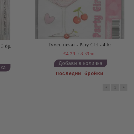
Гумен печат - Pary Girl - 4 br
3 бр.
€4.29
8.39лв.
.
Последни бройки
«
»
1