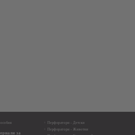
пособия
Перфоратори - Детски
Перфоратори - Животни
териали за