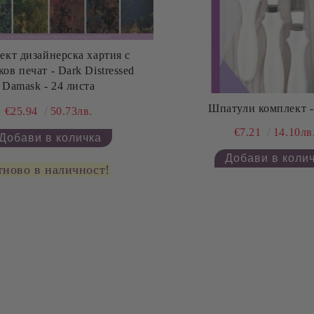
ект дизайнерскa хартия с
ов печат - Dark Distressed
Damask - 24 листа
Шпатули комплект - 
€25.94
50.73лв.
€7.21
14.10лв
тново в наличност!