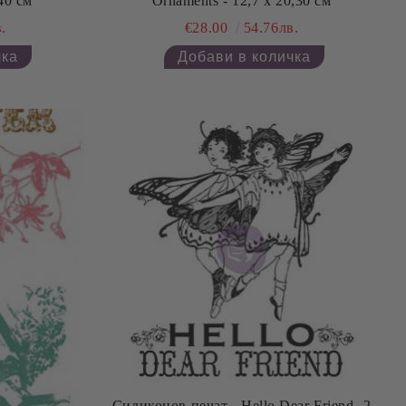
40 см
Ornaments - 12,7 x 20,30 см
.
€28.00
54.76лв.
Силиконов печат - Hello Dear Friend -2