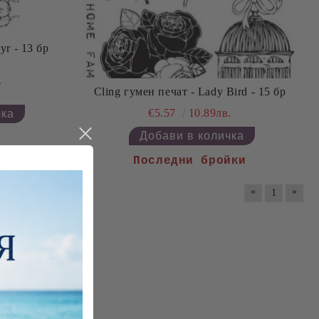
yr - 13 бр
.
Cling гумен печат - Lady Bird - 15 бр
€5.57
10.89лв.
йки
Последни бройки
«
»
1