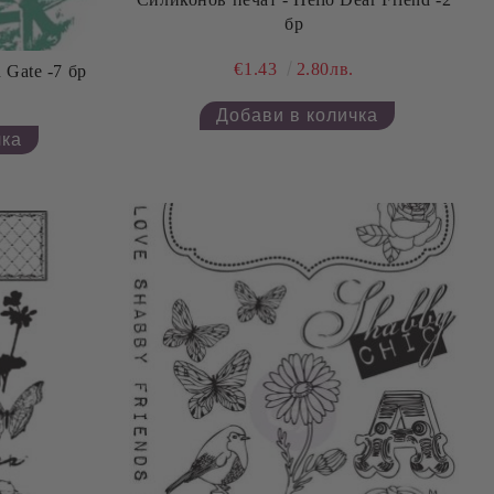
бр
€1.43
2.80лв.
Силиконов печат - Garden Gate -7 бр