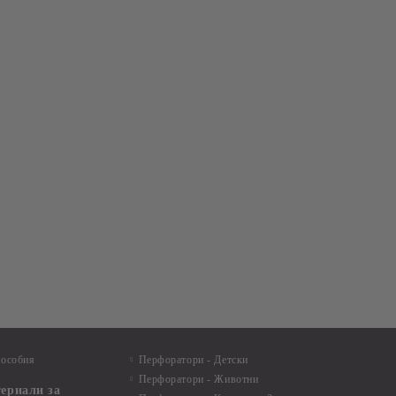
пособия
Перфоратори - Детски
Перфоратори - Животни
териали за