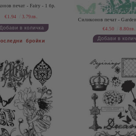
нов печат - Fairy - 1 бр.
€1.94
3.79лв.
€4.50
8.80лв.
Последни бройки