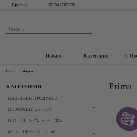
Профил
+359893782676
Начало
Категории
Пр
Начало
Марки
Prima
КАТЕГОРИИ
НАЙ-НОВИ ПРОДУКТИ
ПРОМОЦИИ до - 50%
ПРОМОЦИИ - Силиконови молдове и
OUTLET -50 % -60% -70%
форми за отливки
@-->-- СВАТБА --<--@