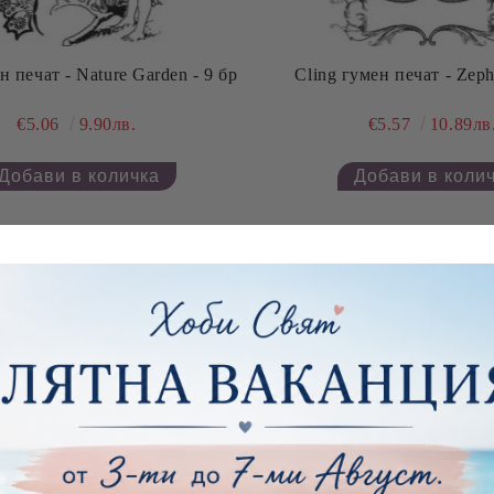
н печат - Nature Garden - 9 бр
Cling гумен печат - Zeph
€5.06
9.90лв.
€5.57
10.89лв
Последни бройки
Последни бро