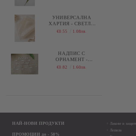
ПРАВИ СТРЕЛКИ
УНИВЕРСАЛНА
ХАРТИЯ - СВЕТЛО
БЕЖОВО - 29,00 Х
€0.55
1.08лв.
28,50 СМ - 5 ЛИСТА
НАДПИС С
ОРНАМЕНТ -
БЕБЕШКИ
€0.82
1.60лв.
СЪКРОВИЩА,
КОСИЧКА, КРЪСТЧЕ -
1 КОМПЛЕКТА
НАЙ-НОВИ ПРОДУКТИ
Лакове и защит
Лепила
ПРОМОЦИИ до - 50%