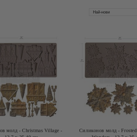
в молд - Christmas Village -
Силиконов молд - Frosted