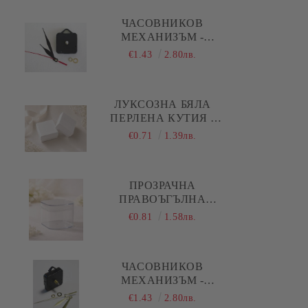
Коледа - Kлонки, елхички, сушени
плодове и шишарки
ЧАСОВНИКОВ
МЕХАНИЗЪМ -
Коледа - Печати
ПЛАВЕН ( ДЪЛГА
€1.43
2.80лв.
РЕЗБА ) - ЧЕРНИ
Коледа - Силиконови молдове
ПРАВИ СТРЕЛКИ
Коледа - Шаблони за декупаж и
ЛУКСОЗНА БЯЛА
изрязване
ПЕРЛЕНА КУТИЯ -
5,00 Х 5,00 Х 1,50 СМ
€0.71
1.39лв.
ПРОЗРАЧНА
ПРАВОЪГЪЛНА
АКРИЛНА КУТИЯ С
€0.81
1.58лв.
КАПАК И ОБЛИ
РЪБОВЕ - 1 БР.
ЧАСОВНИКОВ
МЕХАНИЗЪМ -
ПЛАВЕН ( ДЪЛГА
€1.43
2.80лв.
РЕЗБА ) - ЗЛАТИСТИ