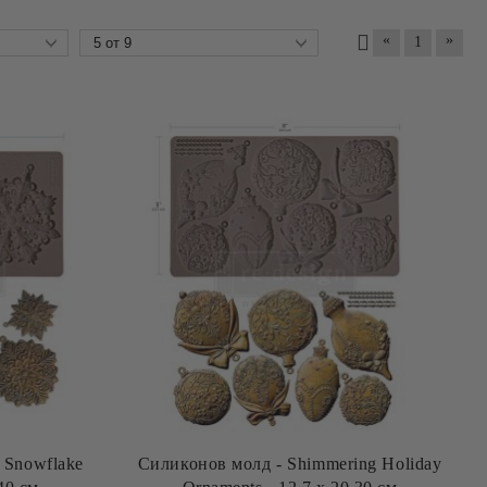
«
»
1
 Snowflake
Силиконов молд - Shimmering Holiday