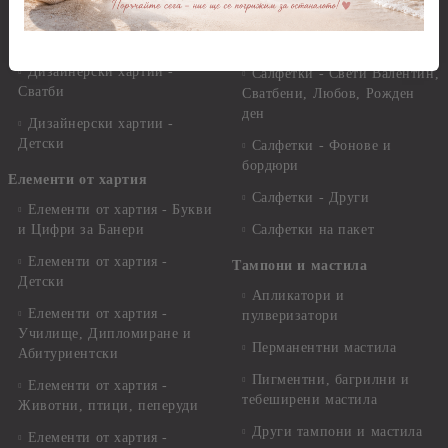
мотиви, плодове и зеленчуци
Дизайнерски хартии -
други
Салфетки - Цветя и листа
Дизайнерски хартии -
Салфетки - Свети Валентин,
Сватби
Сватбени, Любов, Рожден
ден
Дизайнерски хартии -
Детски
Салфетки - Фонове и
бордюри
Елементи от хартия
Салфетки - Други
Елементи от хартия - Букви
и Цифри за Банери
Салфетки на пакет
Елементи от хартия -
Тампони и мастила
Детски
Апликатори и
Елементи от хартия -
пулверизатори
Училище, Дипломиране и
Перманентни мастила
Абитуриентски
Пигментни, багрилни и
Елементи от хартия -
тебеширени мастила
Животни, птици, пеперуди
Други тампони и мастила
Елементи от хартия -