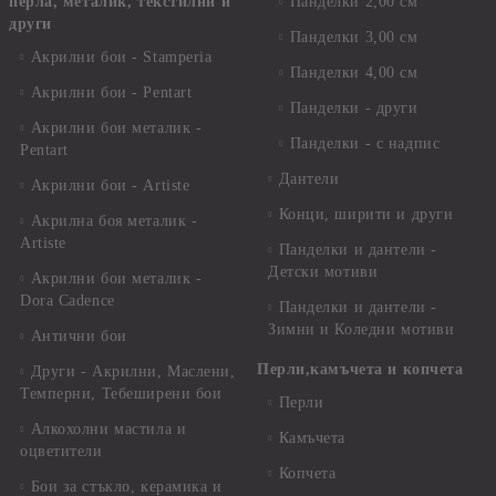
перла, металик, текстилни и
Панделки 2,00 см
други
Панделки 3,00 см
Акрилни бои - Stamperia
Панделки 4,00 см
Акрилни бои - Pentart
Панделки - други
Акрилни бои металик -
Панделки - с надпис
Pentart
Дантели
Акрилни бои - Artiste
Конци, ширити и други
Акрилна боя металик -
Artiste
Панделки и дантели -
Детски мотиви
Акрилни бои металик -
Dora Cadence
Панделки и дантели -
Зимни и Коледни мотиви
Антични бои
Перли,камъчета и копчета
Други - Акрилни, Маслени,
Темперни, Тебеширени бои
Перли
Алкохолни мастила и
Камъчета
оцветители
Копчета
Бои за стъкло, керамика и