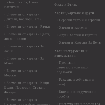
Любов, Сватба, Свети
Филц и Вълна
Валентин
Хартии,картони и други
Елементи от хартия -
Дантели, бордюри, ъгли
Перлени хартии и картони
Елементи от хартия - Рамки
Хартии и картони
Елементи от хартия - Цветя,
Други Хартии и картони
листа и клони
Хартии и Картони За Печат
Елементи от хартия - За
Жени
Хоби инструменти и
консумативи
Елементи от хартия - За
Предпазни
Мъже
самовъзстановяващи
Елементи от хартия -
подложки
Морски
Режещи, пробиващи и
Елементи от хартия - Къщи,
релеф
Врати, Прозорци, Огради,
Квилинг инструменти и
Фенери
пособия
Елементи от хартия -
Инструменти и пособия за
Пътешествия и Фото моменти