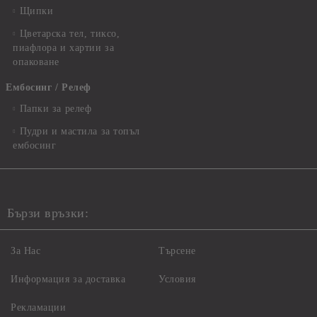
Щипки
Цветарска тел, тиксо,
пиафлора и хартии за
опаковане
Ембосинг / Релеф
Папки за релеф
Пудри и мастила за топъл
ембосинг
Бързи връзки:
За Нас
Търсене
Информация за доставка
Условия
Рекламации