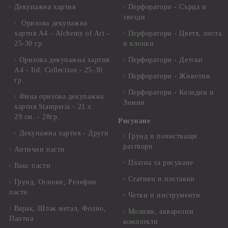
Декупажна хартия
Перфоратори - Сърца и
звезди
Оризова декупажна
хартия А4 - Alchemy of Art -
Перфоратори - Цветя, листа
25-30 гр.
и клонки
Оризова декупажна хартия
Перфоратори - Детски
А4 - Itd. Collection - 25-30
Перфоратори - Животни
гр.
Перфоратори - Коледни и
Фина оризова декупажна
Зимни
хартия Stamperia - 21 х
29.см. - 28гр.
Рисуване
Декупажна хартия - Други
Грунд и почистващи
разтвори
Антични пасти
Платна за рисуване
Вакс пасти
Стативи и поставки
Грунд, Основи, Релефни
пасти
Четки и инструменти
Варак, Шлак метал, Фолио,
Моливи, акварелни
Пантна
комплекти