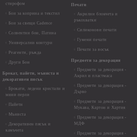
стирофом
Печати
Бои за коприна и текстил
Акрилни блокчета и
ръкохватки
Бои за свещи Cadence
Силиконови печати
Солвентни бои, Патина
Гумени печати
Универсални контури
Печати за восък
Реагенти, ръжда
Предмети за декорация
Други Бои
Предмети за декорация -
Брокат, пайети, мъниста и
Акрил и пластмаса
декоративен пясък
Предмети за декорация -
Брокати, ледени кристали и
Дърво
мини перли
Предмети за декорация -
Пайети
Мукава, Картон и Хартия
Мъниста
Предмети за декорация -
МДФ
Декоративен пясък и
камъчета
Предмети за декорация -