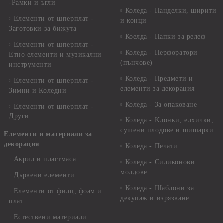
-Рамки и ъгли
Коледа - Панделки, ширити
Елементи от шперплат -
и конци
Заготовки за бижута
Коелда - Папки за релеф
Елементи от шперплат -
Коледа - Перфоратори
Етно елементи и музикални
(пънчове)
инструменти
Коледа - Предмети и
Елементи от шперплат -
елементи за декорация
Зимни и Коледни
Коледа - За опаковане
Елементи от шперплат -
Други
Коледа - Kлонки, елхички,
сушени плодове и шишарки
Елементи и материали за
декорация
Коледа - Печати
Акрил и пластмаса
Коледа - Силиконови
молдове
Дървени елементи
Коледа - Шаблони за
Елементи от филц, фоам и
декупаж и изрязване
плат
Естествени материали