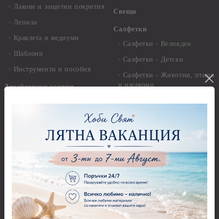
Лакове и защитни покрития
Свещи
Лепила
Салфетки
Краклета и медиуми
Салфетки - Великден
Шаблони
Салфетки - Детски
Инструменти и пособия
Салфетки - Животни, птици
и насекоми
Дизайнерски хартии
Салфетки - Коледни и
Дизайнерски хартии - 15.20
Зимни
х 15.20 см.
Салфетки - Морски
Дизайнерски хартии - 20.30
х 20.30 см.
Салфетки - Музика
Дизайнерски хартии - 30.50
Салфетки - Пеперуди
х 30.50 см.
Салфетки - Рози
Дизайнерски хартии - 21,00
х 29,70 см
Салфетки - Пътешествия и
пейзажи
Дизайнерски хартии - 15.20
x 30.50 см.
Салфетки - Кухненски