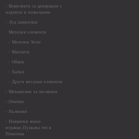
Комплекти за декорации с
надписи и пожелания
Лед лампички
Метални елементи
Метални Ъгли
Магнити
Обков
Халки
Други метални елементи
Механизми за часовник
Очички
Пълнежи
Плюшени мини
играчки,Пухкава тел и
Помпони