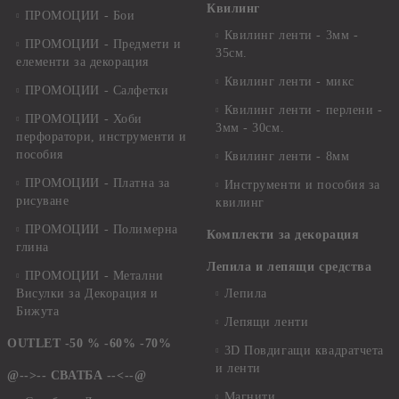
Квилинг
ПРОМОЦИИ - Бои
Квилинг ленти - 3мм -
ПРОМОЦИИ - Предмети и
35см.
елементи за декорация
Квилинг ленти - микс
ПРОМОЦИИ - Салфетки
Квилинг ленти - перлени -
ПРОМОЦИИ - Хоби
3мм - 30см.
перфоратори, инструменти и
пособия
Квилинг ленти - 8мм
ПРОМОЦИИ - Платна за
Инструменти и пособия за
рисуване
квилинг
ПРОМОЦИИ - Полимерна
Комплекти за декорация
глина
Лепила и лепящи средства
ПРОМОЦИИ - Метални
Висулки за Декорация и
Лепила
Бижута
Лепящи ленти
OUTLET -50 % -60% -70%
3D Повдигащи квадратчета
и ленти
@-->-- СВАТБА --<--@
Магнити