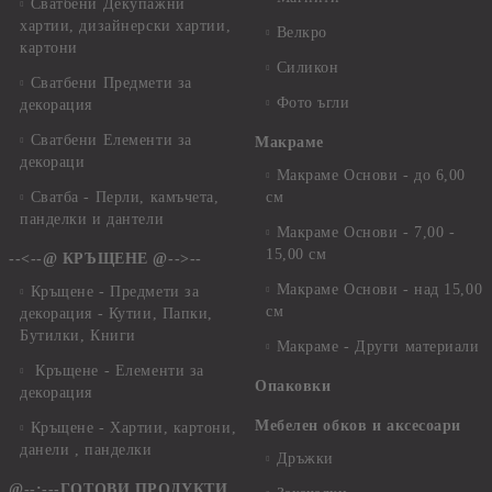
Сватбени Декупажни
хартии, дизайнерски хартии,
Велкро
картони
Силикон
Сватбени Предмети за
Фото ъгли
декорация
Сватбени Елементи за
Макраме
декораци
Макраме Основи - до 6,00
Сватба - Перли, камъчета,
см
панделки и дантели
Макраме Основи - 7,00 -
15,00 см
--<--@ КРЪЩЕНЕ @-->--
Макраме Основи - над 15,00
Кръщене - Предмети за
см
декорация - Кутии, Папки,
Бутилки, Книги
Макраме - Други материали
Кръщене - Елементи за
Опаковки
декорация
Мебелен обков и аксесоари
Кръщене - Хартии, картони,
данели , панделки
Дръжки
@--:---ГОТОВИ ПРОДУКТИ