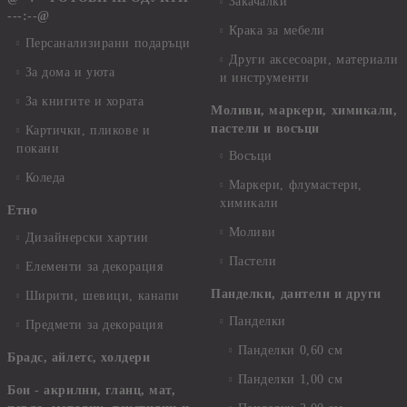
Закачалки
---:--@
Крака за мебели
Персанализирани подаръци
Други аксесоари, материали
За дома и уюта
и инструменти
За книгите и хората
Моливи, маркери, химикали,
пастели и восъци
Картички, пликове и
покани
Восъци
Коледа
Маркери, флумастери,
химикали
Етно
Моливи
Дизайнерски хартии
Пастели
Елементи за декорация
Панделки, дантели и други
Ширити, шевици, канапи
Панделки
Предмети за декорация
Панделки 0,60 см
Брадс, айлетс, холдери
Панделки 1,00 см
Бои - акрилни, гланц, мат,