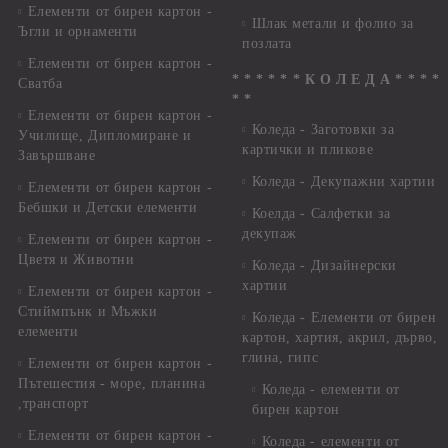
Елементи от бирен картон -
Шлак метали и фолио за
Ъгли и орнаменти
позлата
Елементи от бирен картон -
* * * * * * К О Л Е Д А * * * *
Сватба
* *
Елементи от бирен картон -
Коледа - Заготовки за
Училище, Дипломиране и
картички и пликове
Завършване
Коледа - Декупажни хартии
Елементи от бирен картон -
Бебшки и Детски елементи
Коелда - Салфетки за
декупаж
Елементи от бирен картон -
Цветя и Животни
Коледа - Дизайнерски
хартии
Елементи от бирен картон -
Стиймпънк и Мъжки
Коледа - Eлементи от бирен
елементи
картон, хартия, акрил, дърво,
глина, гипс
Елементи от бирен картон -
Пътешестия - море, планина
Коледа - елементи от
,транспорт
бирен картон
Елементи от бирен картон -
Коледа - елементи от