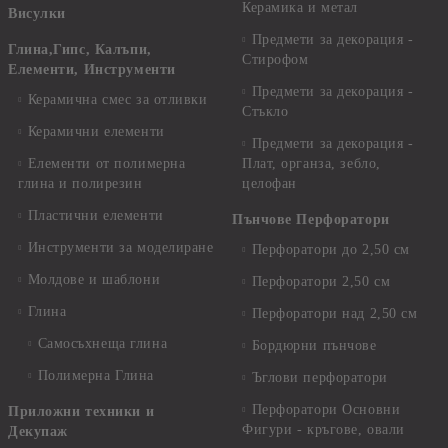
Керамика и метал
Висулки
Предмети за декорация -
Глина,Гипс, Калъпи,
Стирофом
Елементи, Инструменти
Предмети за декорация -
Керамична смес за отливки
Стъкло
Керамични елементи
Предмети за декорация -
Елементи от полимерна
Плат, органза, зебло,
глина и полирезин
целофан
Пластични елементи
Пънчове Перфоратори
Инструменти за моделиране
Перфоратори до 2,50 см
Молдове и шаблони
Перфоратори 2,50 см
Глина
Перфоратори над 2,50 см
Самосъхнеща глина
Бордюрни пънчове
Полимерна Глина
Ъглови перфоратори
Перфоратори Основни
Приложни техники и
Фигури - кръгове, овали
Декупаж