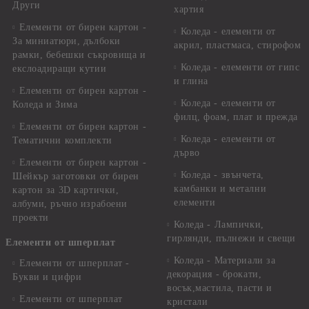
Други
хартия
Елементи от бирен картон -
Коледа - елементи от
За миниатюри, дълбоки
акрил, пластмаса, стирофом
рамки, бебешки съкровища и
Коледа - елементи от гипс
екслоадиращи кутии
и глина
Елементи от бирен картон -
Коледа - елементи от
Коледа и Зима
филц, фоам, плат и прежда
Елементи от бирен картон -
Коледа - елементи от
Тематични комплекти
дърво
Елементи от бирен картон -
Коледа - звънчета,
Шейкър заготовки от бирен
камбанки и метални
картон за 3D картички,
елементи
албуми, ръчно израбоени
проекти
Коледа - Лампички,
гирлянди, пълнежи и свещи
Елементи от шперплат
Коледа - Материали за
Елементи от шперплат -
декорация - брокати,
Букви и цифри
восък,мастила, пасти и
Елементи от шперплат
кристали