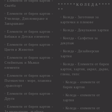
Елементи от бирен картон -
* * * * * * К О Л Е Д А * * * *
Сватба
* *
Елементи от бирен картон -
Коледа - Заготовки за
Училище, Дипломиране и
картички и пликове
Завършване
Коледа - Декупажни хартии
Елементи от бирен картон -
Бебшки и Детски елементи
Коелда - Салфетки за
декупаж
Елементи от бирен картон -
Цветя и Животни
Коледа - Дизайнерски
хартии
Елементи от бирен картон -
Стиймпънк и Мъжки
Коледа - Eлементи от бирен
елементи
картон, хартия, акрил, дърво,
глина, гипс
Елементи от бирен картон -
Пътешестия - море, планина
Коледа - елементи от
,транспорт
бирен картон
Елементи от бирен картон -
Коледа - елементи от
Други
хартия
Елементи от бирен картон -
Коледа - елементи от
За миниатюри, дълбоки