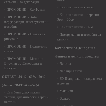
елементи за декорация
Квилинг ленти - микс
ПРОМОЦИИ - Салфетки
Квилинг ленти - перлени -
ПРОМОЦИИ - Хоби
3мм - 30см.
перфоратори, инструменти и
пособия
Квилинг ленти - 8мм
ПРОМОЦИИ - Платна за
Инструменти и пособия за
рисуване
квилинг
ПРОМОЦИИ - Полимерна
Комплекти за декорация
глина
Лепила и лепящи средства
ПРОМОЦИИ - Метални
Висулки за Декорация и
Лепила
Бижута
Лепящи ленти
OUTLET -50 % -60% -70%
3D Повдигащи квадратчета
и ленти
@-->-- СВАТБА --<--@
Магнити
Сватбени Декупажни
хартии, дизайнерски хартии,
Велкро
картони