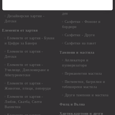
Дизайнерски хартии -
Салфетки - Свети Валентин,
Сватби
Сватбени, Любов, Рожден
ден
Дизайнерски хартии -
Детски
Салфетки - Фонове и
бордюри
Елементи от хартия
Салфетки - Други
Елементи от хартия - Букви
и Цифри за Банери
Салфетки на пакет
Елементи от хартия -
Тампони и мастила
Детски
Апликатори и
Елементи от хартия -
пулверизатори
Училище, Дипломиране и
Перманентни мастила
Абитуриентски
Пигментни, багрилни и
Елементи от хартия -
тебеширени мастила
Животни, птици, пеперуди
Други тампони и мастила
Елементи от хартия -
Любов, Сватба, Свети
Филц и Вълна
Валентин
Хартии,картони и други