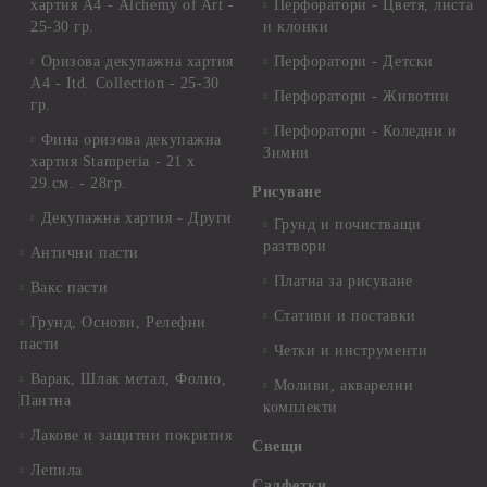
хартия А4 - Alchemy of Art -
Перфоратори - Цветя, листа
25-30 гр.
и клонки
Оризова декупажна хартия
Перфоратори - Детски
А4 - Itd. Collection - 25-30
Перфоратори - Животни
гр.
Перфоратори - Коледни и
Фина оризова декупажна
Зимни
хартия Stamperia - 21 х
29.см. - 28гр.
Рисуване
Декупажна хартия - Други
Грунд и почистващи
разтвори
Антични пасти
Платна за рисуване
Вакс пасти
Стативи и поставки
Грунд, Основи, Релефни
пасти
Четки и инструменти
Варак, Шлак метал, Фолио,
Моливи, акварелни
Пантна
комплекти
Лакове и защитни покрития
Свещи
Лепила
Салфетки