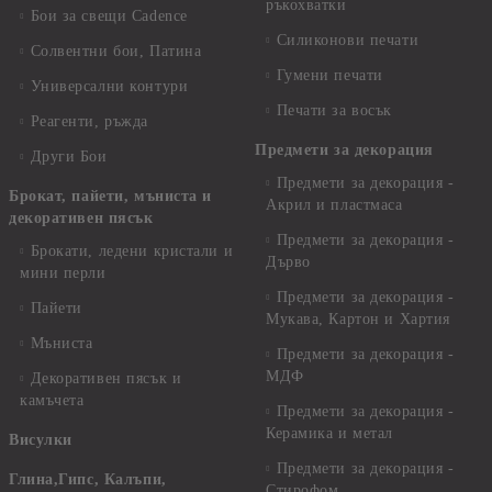
ръкохватки
Бои за свещи Cadence
Силиконови печати
Солвентни бои, Патина
Гумени печати
Универсални контури
Печати за восък
Реагенти, ръжда
Предмети за декорация
Други Бои
Предмети за декорация -
Брокат, пайети, мъниста и
Акрил и пластмаса
декоративен пясък
Предмети за декорация -
Брокати, ледени кристали и
Дърво
мини перли
Предмети за декорация -
Пайети
Мукава, Картон и Хартия
Мъниста
Предмети за декорация -
МДФ
Декоративен пясък и
камъчета
Предмети за декорация -
Керамика и метал
Висулки
Предмети за декорация -
Глина,Гипс, Калъпи,
Стирофом