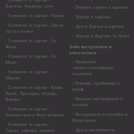
Елементи от хартия -
Дантели, бордюри, ъгли
Перлени хартии и картони
Елементи от хартия - Рамки
Хартии и картони
Елементи от хартия - Цветя,
Други Хартии и картони
листа и клони
Хартии и Картони За Печат
Елементи от хартия - За
Жени
Хоби инструменти и
консумативи
Елементи от хартия - За
Предпазни
Мъже
самовъзстановяващи
Елементи от хартия -
подложки
Морски
Режещи, пробиващи и
Елементи от хартия - Къщи,
релеф
Врати, Прозорци, Огради,
Квилинг инструменти и
Фенери
пособия
Елементи от хартия -
Инструменти и пособия за
Пътешествия и Фото моменти
Моделиране
Елементи то хартия -
Други инструменти,
Такове, табелки, етикети