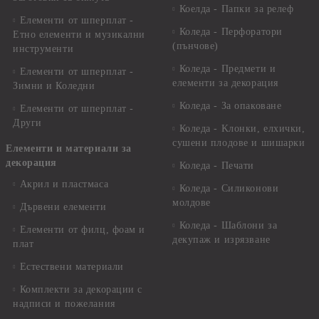
Коелда - Папки за релеф
Елементи от шперплат -
Коледа - Перфоратори
Етно елементи и музикални
(пънчове)
инструменти
Коледа - Предмети и
Елементи от шперплат -
елементи за декорация
Зимни и Коледни
Коледа - За опаковане
Елементи от шперплат -
Други
Коледа - Kлонки, елхички,
сушени плодове и шишарки
Елементи и материали за
декорация
Коледа - Печати
Акрил и пластмаса
Коледа - Силиконови
молдове
Дървени елементи
Коледа - Шаблони за
Елементи от филц, фоам и
декупаж и изрязване
плат
Естествени материали
Комплекти за декорации с
надписи и пожелания