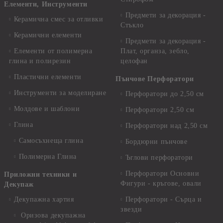
Елементи, Инструменти
Предмети за декорация -
Керамична смес за отливки
Стъкло
Керамични елементи
Предмети за декорация -
Елементи от полимерна
Плат, органза, зебло,
глина и полирезин
целофан
Пластични елементи
Пънчове Перфоратори
Инструменти за моделиране
Перфоратори до 2,50 см
Молдове и шаблони
Перфоратори 2,50 см
Глина
Перфоратори над 2,50 см
Самосъхнеща глина
Бордюрни пънчове
Полимерна Глина
Ъглови перфоратори
Перфоратори Основни
Приложни техники и
Фигури - кръгове, овали
Декупаж
Декупажна хартия
Перфоратори - Сърца и
звезди
Оризова декупажна