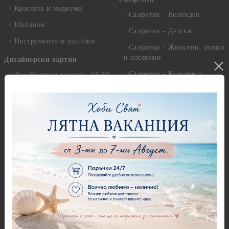
Краклета и медиуми
Салфетки - Великден
Шаблони
Салфетки - Детски
Инструменти и пособия
Салфетки - Животни, птици
и насекоми
Дизайнерски хартии
Салфетки - Коледни и
Дизайнерски хартии - 15.20
Зимни
х 15.20 см.
Салфетки - Морски
Дизайнерски хартии - 20.30
х 20.30 см.
Салфетки - Музика
Дизайнерски хартии - 30.50
Салфетки - Пеперуди
х 30.50 см.
Салфетки - Рози
Дизайнерски хартии - 21,00
х 29,70 см
Салфетки - Пътешествия и
пейзажи
Дизайнерски хартии - 15.20
x 30.50 см.
Салфетки - Кухненски
мотиви, плодове и зеленчуци
Дизайнерски хартии -
други
Салфетки - Цветя и листа