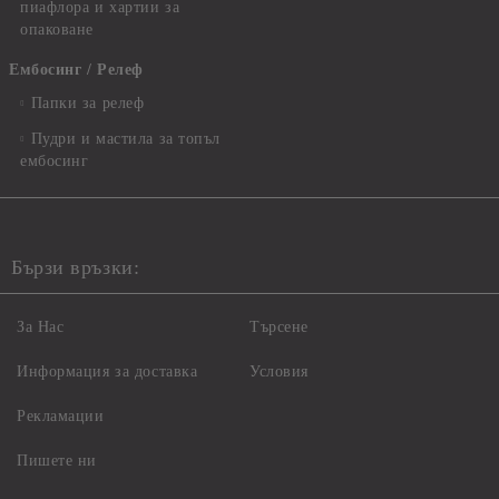
пиафлора и хартии за
опаковане
Ембосинг / Релеф
Папки за релеф
Пудри и мастила за топъл
ембосинг
Бързи връзки:
За Нас
Търсене
Информация за доставка
Условия
Рекламации
Пишете ни