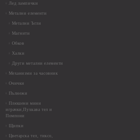
Лед лампички
Метални елементи
Метални Ъгли
Магнити
Обков
Халки
Други метални елементи
Механизми за часовник
Очички
Пълнежи
Плюшени мини
играчки,Пухкава тел и
Помпони
Щипки
Цветарска тел, тиксо,