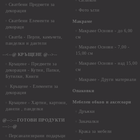
Силикон
Сватбени Предмети за
Фото ъгли
декорация
Сватбени Елементи за
Макраме
декораци
Макраме Основи - до 6,00
Сватба - Перли, камъчета,
см
панделки и дантели
Макраме Основи - 7,00 -
15,00 см
--<--@ КРЪЩЕНЕ @-->--
Макраме Основи - над 15,00
Кръщене - Предмети за
см
декорация - Кутии, Папки,
Бутилки, Книги
Макраме - Други материали
Кръщене - Елементи за
Опаковки
декорация
Мебелен обков и аксесоари
Кръщене - Хартии, картони,
данели , панделки
Дръжки
@--:---ГОТОВИ ПРОДУКТИ
Закачалки
---:--@
Крака за мебели
Персанализирани подаръци