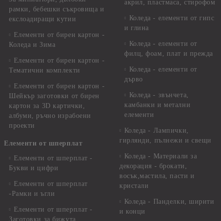
акрил, пластмаса, стирофом
рамки, бебешки съкровища и
Коледа - елементи от гипс
екслоадиращи кутии
и глина
Елементи от бирен картон -
Коледа - елементи от
Коледа и Зима
филц, фоам, плат и прежда
Елементи от бирен картон -
Коледа - елементи от
Тематични комплекти
дърво
Елементи от бирен картон -
Коледа - звънчета,
Шейкър заготовки от бирен
камбанки и метални
картон за 3D картички,
елементи
албуми, ръчно израбоени
проекти
Коледа - Лампички,
гирлянди, пълнежи и свещи
Елементи от шперплат
Коледа - Материали за
Елементи от шперплат -
декорация - брокати,
Букви и цифри
восък,мастила, пасти и
Елементи от шперплат
кристали
-Рамки и ъгли
Коледа - Панделки, ширити
Елементи от шперплат -
и конци
Заготовки за бижута