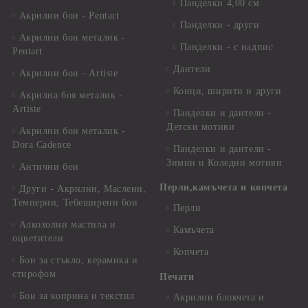
Панделки 4,00 см
Акрилни бои - Pentart
Панделки - други
Акрилни бои металик -
Панделки - с надпис
Pentart
Дантели
Акрилни бои - Artiste
Конци, ширити и други
Акрилна боя металик -
Artiste
Панделки и дантели -
Детски мотиви
Акрилни бои металик -
Dora Cadence
Панделки и дантели -
Зимни и Коледни мотиви
Антични бои
Перли,камъчета и копчета
Други - Акрилни, Маслени,
Темперни, Тебеширени бои
Перли
Алкохолни мастила и
Камъчета
оцветители
Копчета
Бои за стъкло, керамика и
стирофом
Печати
Бои за коприна и текстил
Акрилни блокчета и