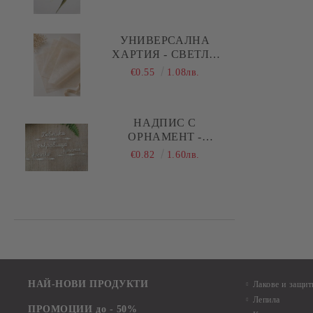
ПРАВИ СТРЕЛКИ
УНИВЕРСАЛНА
ХАРТИЯ - СВЕТЛО
БЕЖОВО - 29,00 Х
€0.55
1.08лв.
28,50 СМ - 5 ЛИСТА
НАДПИС С
ОРНАМЕНТ -
БЕБЕШКИ
€0.82
1.60лв.
СЪКРОВИЩА,
КОСИЧКА, КРЪСТЧЕ -
1 КОМПЛЕКТА
НАЙ-НОВИ ПРОДУКТИ
Лакове и защит
Лепила
ПРОМОЦИИ до - 50%