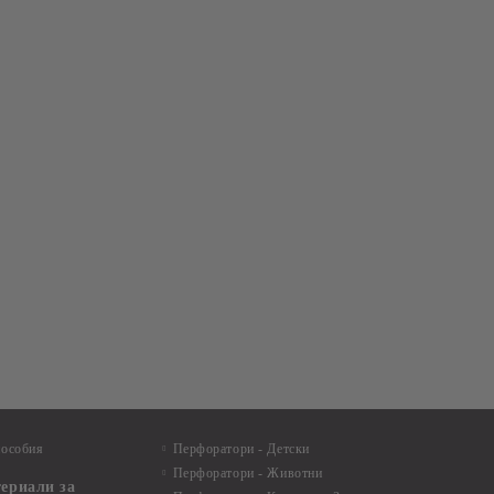
пособия
Перфоратори - Детски
Перфоратори - Животни
териали за