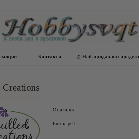
омоции
Контакти
Най-продавани продук
 Creations
Описание
Виж още