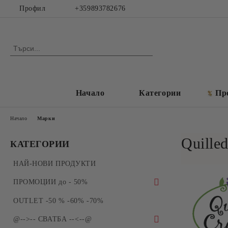
Профил
+359893782676
Начало
Категории
Пр
Начало
Марки
Quilled
КАТЕГОРИИ
НАЙ-НОВИ ПРОДУКТИ
ПРОМОЦИИ до - 50%
ПРОМОЦИИ - Силиконови молдове и
OUTLET -50 % -60% -70%
форми за отливки
@-->-- СВАТБА --<--@