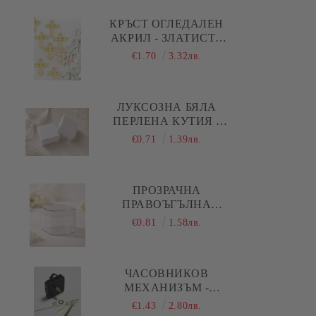
Коледа - Kлонки, елхички, сушени
плодове и шишарки
КРЪСТ ОГЛЕДАЛЕН
АКРИЛ - ЗЛАТИСТ -
Коледа - Печати
10 БР.
€1.70
3.32лв.
Коледа - Силиконови молдове
Коледа - Шаблони за декупаж и
ЛУКСОЗНА БЯЛА
изрязване
ПЕРЛЕНА КУТИЯ -
5,00 Х 5,00 Х 1,50 СМ
€0.71
1.39лв.
ПРОЗРАЧНА
ПРАВОЪГЪЛНА
АКРИЛНА КУТИЯ С
€0.81
1.58лв.
КАПАК И ОБЛИ
РЪБОВЕ - 1 БР.
ЧАСОВНИКОВ
МЕХАНИЗЪМ -
ПЛАВЕН ( ДЪЛГА
€1.43
2.80лв.
РЕЗБА ) - ЗЛАТИСТИ