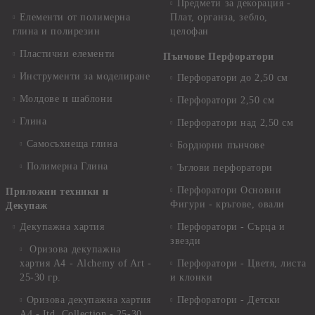
Предмети за декорация -
Елементи от полимерна
Плат, органза, зебло,
глина и полирезин
целофан
Пластични елементи
Пънчове Перфоратори
Инструменти за моделиране
Перфоратори до 2,50 см
Молдове и шаблони
Перфоратори 2,50 см
Глина
Перфоратори над 2,50 см
Самосъхнеща глина
Бордюрни пънчове
Полимерна Глина
Ъглови перфоратори
Перфоратори Основни
Приложни техники и
Фигури - кръгове, овали
Декупаж
Декупажна хартия
Перфоратори - Сърца и
звезди
Оризова декупажна
хартия А4 - Alchemy of Art -
Перфоратори - Цветя, листа
25-30 гр.
и клонки
Оризова декупажна хартия
Перфоратори - Детски
А4 - Itd. Collection - 25-30