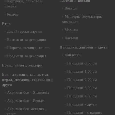
пастели и восъци
Картички, пликове и
покани
Восъци
Коледа
Маркери, флумастери,
химикали
Етно
Моливи
Дизайнерски хартии
Пастели
Елементи за декорация
Панделки, дантели и други
Ширити, шевици, канапи
Панделки
Предмети за декорация
Панделки 0,60 см
Брадс, айлетс, холдери
Панделки 1,00 см
Бои - акрилни, гланц, мат,
перла, металик, текстилни и
Панделки 2,00 см
други
Панделки 3,00 см
Акрилни бои - Stamperia
Панделки 4,00 см
Акрилни бои - Pentart
Панделки - други
Акрилни бои металик -
Панделки - с надпис
Pentart