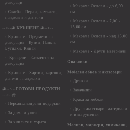
декораци
Макраме Основи - до 6,00
Сватба - Перли, камъчета,
см
панделки и дантели
Макраме Основи - 7,00 -
15,00 см
--<--@ КРЪЩЕНЕ @-->--
Макраме Основи - над 15,00
Кръщене - Предмети за
см
декорация - Кутии, Папки,
Бутилки, Книги
Макраме - Други материали
Кръщене - Елементи за
Опаковки
декорация
Мебелен обков и аксесоари
Кръщене - Хартии, картони,
данели , панделки
Дръжки
@--:---ГОТОВИ ПРОДУКТИ
Закачалки
---:--@
Крака за мебели
Персанализирани подаръци
Други аксесоари, материали
За дома и уюта
и инструменти
За книгите и хората
Моливи, маркери, химикали,