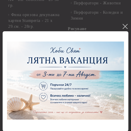
Перфоратори - Животни
гр.
Перфоратори - Коледни и
Фина оризова декупажна
Зимни
хартия Stamperia - 21 х
29.см. - 28гр.
Рисуване
Декупажна хартия - Други
Грунд и почистващи
разтвори
Антични пасти
Платна за рисуване
Вакс пасти
Стативи и поставки
Грунд, Основи, Релефни
пасти
Четки и инструменти
Варак, Шлак метал, Фолио,
Моливи, акварелни
Пантна
комплекти
Лакове и защитни покрития
Свещи
Лепила
Салфетки
Краклета и медиуми
Салфетки - Великден
Шаблони
Салфетки - Детски