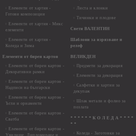
Елементи от хартия -
Листа и клонки
Готови композиции
Тичинки и плодове
Елементи от хартия - Микс
Свети ВАЛЕНТИН
елементи
Елементи от хартия -
Шаблони за изрязване и
Коледа и Зима
релеф
Елементи от бирен картон
ВЕЛИКДЕН
Елементи от бирен картон -
Предмети за декорация
Декоративни рамки
Елементи за декорация
Елементи от бирен картон -
Салфетки и хартии за
Надписи на български
декупаж
Елементи от бирен картон -
Шлак метали и фолио за
Ъгли и орнаменти
позлата
Елементи от бирен картон -
* * * * * * К О Л Е Д А * * * *
Сватба
* *
Елементи от бирен картон -
Коледа - Заготовки за
Училище, Дипломиране и