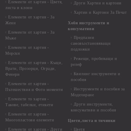
Елементи от хартия - Цветя,
Други Хартии и картони
листа и клони
Хартии и Картони За Печат
Елементи от хартия - За
Жени
Хоби инструменти и
консумативи
Елементи от хартия - За
Предпазни
Мъже
самовъзстановяващи
Елементи от хартия -
подложки
Морски
Режещи, пробиващи и
Елементи от хартия - Къщи,
релеф
Врати, Прозорци, Огради,
Квилинг инструменти и
Фенери
пособия
Елементи от хартия -
Инструменти и пособия за
Пътешествия и Фото моменти
Моделиране
Елементи то хартия -
Други инструменти,
Такове, табелки, етикети
консумативи и пособия
Елементи от хартия -
Многопластови елементи
Цветя,листа и тичинки
Елементи от хартия - Други
Цветя