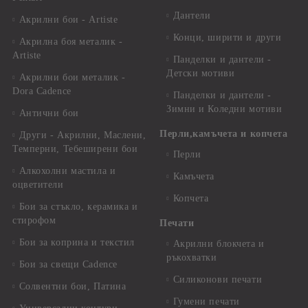
Дантели
Акрилни бои - Artiste
Конци, ширити и други
Акрилна боя металик -
Artiste
Панделки и дантели -
Детски мотиви
Акрилни бои металик -
Dora Cadence
Панделки и дантели -
Зимни и Коледни мотиви
Антични бои
Перли,камъчета и копчета
Други - Акрилни, Маслени,
Темперни, Тебеширени бои
Перли
Алкохолни мастила и
Камъчета
оцветители
Копчета
Бои за стъкло, керамика и
стирофом
Печати
Бои за коприна и текстил
Акрилни блокчета и
ръкохватки
Бои за свещи Cadence
Силиконови печати
Солвентни бои, Патина
Гумени печати