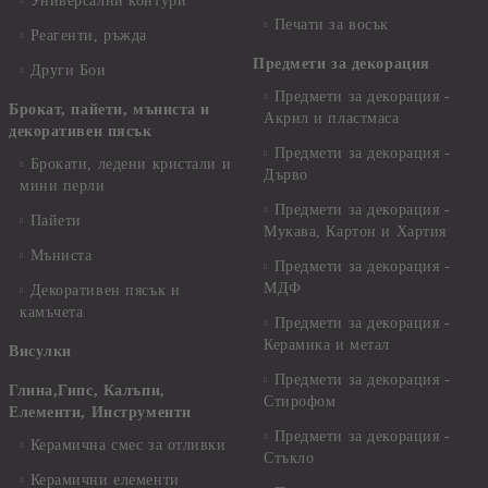
Универсални контури
Печати за восък
Реагенти, ръжда
Предмети за декорация
Други Бои
Предмети за декорация -
Брокат, пайети, мъниста и
Акрил и пластмаса
декоративен пясък
Предмети за декорация -
Брокати, ледени кристали и
Дърво
мини перли
Предмети за декорация -
Пайети
Мукава, Картон и Хартия
Мъниста
Предмети за декорация -
МДФ
Декоративен пясък и
камъчета
Предмети за декорация -
Керамика и метал
Висулки
Предмети за декорация -
Глина,Гипс, Калъпи,
Стирофом
Елементи, Инструменти
Предмети за декорация -
Керамична смес за отливки
Стъкло
Керамични елементи