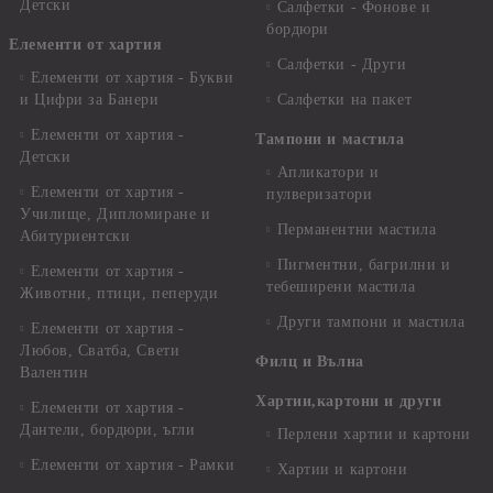
Детски
Салфетки - Фонове и
бордюри
Елементи от хартия
Салфетки - Други
Елементи от хартия - Букви
и Цифри за Банери
Салфетки на пакет
Елементи от хартия -
Тампони и мастила
Детски
Апликатори и
Елементи от хартия -
пулверизатори
Училище, Дипломиране и
Перманентни мастила
Абитуриентски
Пигментни, багрилни и
Елементи от хартия -
тебеширени мастила
Животни, птици, пеперуди
Други тампони и мастила
Елементи от хартия -
Любов, Сватба, Свети
Филц и Вълна
Валентин
Хартии,картони и други
Елементи от хартия -
Дантели, бордюри, ъгли
Перлени хартии и картони
Елементи от хартия - Рамки
Хартии и картони