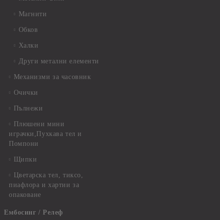
Магнити
Обков
Халки
Други метални елементи
Механизми за часовник
Очички
Пълнежи
Плюшени мини
играчки,Пухкава тел и
Помпони
Щипки
Цветарска тел, тиксо,
пиафлора и хартии за
опаковане
Ембосинг / Релеф