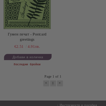
Гумен печат - Postcard
greetings
€2.51
4.91лв.
Последни бройки
Page 1 of 1
«
»
1
Инструменти и пособия