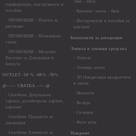
3мм - 30см.
перфоратори, инструменти и
пособия
Квилинг ленти - 8мм
ПРОМОЦИИ - Платна за
Инструменти и пособия за
рисуване
квилинг
ПРОМОЦИИ - Полимерна
Комплекти за декорация
глина
Лепила и лепящи средства
ПРОМОЦИИ - Метални
Висулки за Декорация и
Лепила
Бижута
Лепящи ленти
OUTLET -50 % -60% -70%
3D Повдигащи квадратчета
и ленти
@-->-- СВАТБА --<--@
Магнити
Сватбени Декупажни
хартии, дизайнерски хартии,
Велкро
картони
Силикон
Сватбени Предмети за
Фото ъгли
декорация
Сватбени Елементи за
Макраме