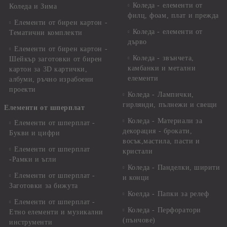
Коледа - елементи от
Коледа и Зима
филц, фоам, плат и прежда
Елементи от бирен картон -
Коледа - елементи от
Тематични комплекти
дърво
Елементи от бирен картон -
Коледа - звънчета,
Шейкър заготовки от бирен
камбанки и метални
картон за 3D картички,
елементи
албуми, ръчно израбоени
проекти
Коледа - Лампички,
гирлянди, пълнежи и свещи
Елементи от шперплат
Коледа - Материали за
Елементи от шперплат -
декорация - брокати,
Букви и цифри
восък,мастила, пасти и
Елементи от шперплат
кристали
-Рамки и ъгли
Коледа - Панделки, ширити
Елементи от шперплат -
и конци
Заготовки за бижута
Коелда - Папки за релеф
Елементи от шперплат -
Коледа - Перфоратори
Етно елементи и музикални
(пънчове)
инструменти