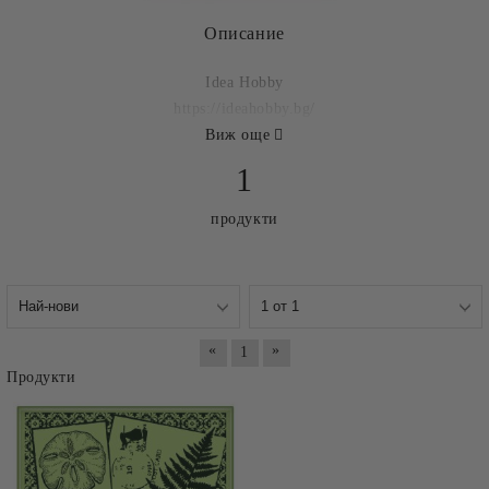
Описание
Idea Hobby
https://ideahobby.bg/
Виж още
1
продукти
«
»
1
Продукти