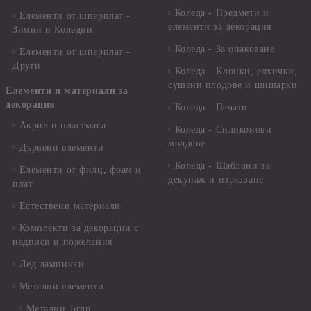
Коледа - Предмети и
Елементи от шперплат -
елементи за декорация
Зимни и Коледни
Коледа - За опаковане
Елементи от шперплат -
Други
Коледа - Kлонки, елхички,
сушени плодове и шишарки
Елементи и материали за
декорация
Коледа - Печати
Акрил и пластмаса
Коледа - Силиконови
молдове
Дървени елементи
Коледа - Шаблони за
Елементи от филц, фоам и
декупаж и изрязване
плат
Естествени материали
Комплекти за декорации с
надписи и пожелания
Лед лампички
Метални елементи
Метални Ъгли