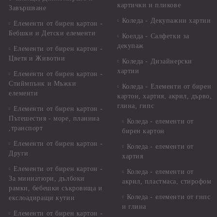
картички и пликове
Завършване
Коледа - Декупажни хартии
Елементи от бирен картон -
Бебшки и Детски елементи
Коелда - Салфетки за
декупаж
Елементи от бирен картон -
Цветя и Животни
Коледа - Дизайнерски
хартии
Елементи от бирен картон -
Стиймпънк и Мъжки
Коледа - Eлементи от бирен
елементи
картон, хартия, акрил, дърво,
глина, гипс
Елементи от бирен картон -
Пътешестия - море, планина
Коледа - елементи от
,транспорт
бирен картон
Елементи от бирен картон -
Коледа - елементи от
Други
хартия
Елементи от бирен картон -
Коледа - елементи от
За миниатюри, дълбоки
акрил, пластмаса, стирофом
рамки, бебешки съкровища и
Коледа - елементи от гипс
екслоадиращи кутии
и глина
Елементи от бирен картон -