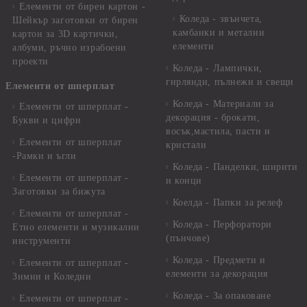
Елементи от бирен картон -
Коледа - звънчета,
Шейкър заготовки от бирен
камбанки и метални
картон за 3D картички,
елементи
албуми, ръчно израбоени
проекти
Коледа - Лампички,
гирлянди, пълнежи и свещи
Елементи от шперплат
Коледа - Материали за
Елементи от шперплат -
декорация - брокати,
Букви и цифри
восък,мастила, пасти и
Елементи от шперплат
кристали
-Рамки и ъгли
Коледа - Панделки, ширити
Елементи от шперплат -
и конци
Заготовки за бижута
Коелда - Папки за релеф
Елементи от шперплат -
Коледа - Перфоратори
Етно елементи и музикални
(пънчове)
инструменти
Коледа - Предмети и
Елементи от шперплат -
елементи за декорация
Зимни и Коледни
Коледа - За опаковане
Елементи от шперплат -