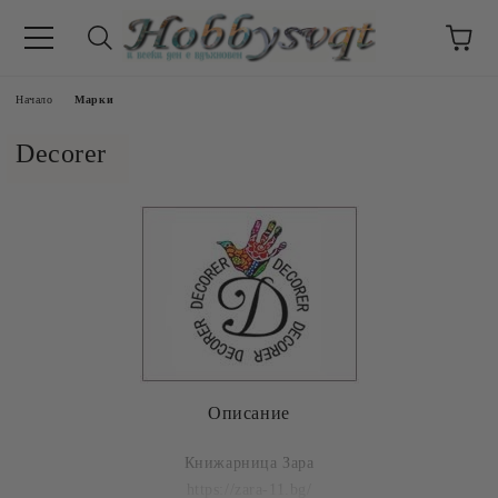
Начало
Марки
Decorer
Описание
Книжарница Зара
https://zara-11.bg/