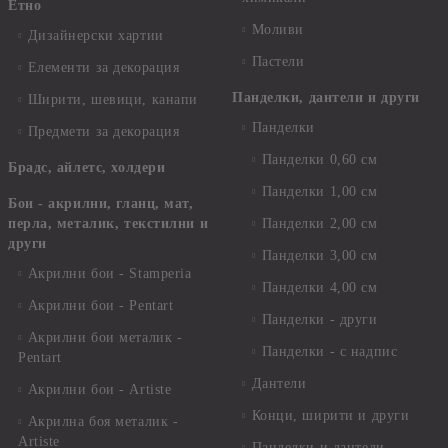
Етно
Моливи
Дизайнерски хартии
Пастели
Елементи за декорация
Панделки, дантели и други
Ширити, шевици, канапи
Панделки
Предмети за декорация
Панделки 0,60 см
Брадс, айлетс, холдери
Панделки 1,00 см
Бои - акрилни, гланц, мат,
перла, металик, текстилни и
Панделки 2,00 см
други
Панделки 3,00 см
Акрилни бои - Stamperia
Панделки 4,00 см
Акрилни бои - Pentart
Панделки - други
Акрилни бои металик -
Панделки - с надпис
Pentart
Дантели
Акрилни бои - Artiste
Конци, ширити и други
Акрилна боя металик -
Artiste
Панделки и дантели -