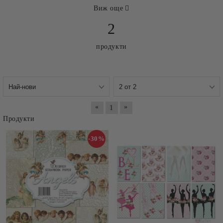
Виж още
2
продукти
«
»
1
Продукти
-30%