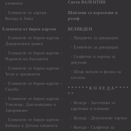
Свети ВАЛЕНТИН
елементи
Елементи от хартия -
Шаблони за изрязване и
Коледа и Зима
релеф
Елементи от бирен картон
ВЕЛИКДЕН
Елементи от бирен картон -
Предмети за декорация
Декоративни рамки
Елементи за декорация
Елементи от бирен картон -
Салфетки и хартии за
Надписи на български
декупаж
Елементи от бирен картон -
Шлак метали и фолио за
Ъгли и орнаменти
позлата
Елементи от бирен картон -
* * * * * * К О Л Е Д А * * * *
Сватба
* *
Елементи от бирен картон -
Коледа - Заготовки за
Училище, Дипломиране и
картички и пликове
Завършване
Коледа - Декупажни хартии
Елементи от бирен картон -
Бебшки и Детски елементи
Коелда - Салфетки за