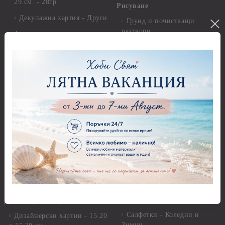
29.см. - 28гр.
Рисуване
Декупажна хартия - Други
Грунд и почистващи
разтвори
Антични пасти
Платна за рисуване
Вакс пасти
Стативи и поставки
Грунд, Основи, Релефни
пасти
Четки и инструменти
Варак, Шлак метал, Фолио,
Моливи, акварелни
Пантна
комплекти
Лакове и защитни покрития
Свещи
Лепила
Салфетки
Краклета и медиуми
Салфетки - Великден
Шаблони
Салфетки - Детски
Инструменти и пособия
Салфетки - Животни, птици
и насекоми
Дизайнерски хартии
Салфетки - Коледни и
Дизайнерски хартии - 15.20
Зимни