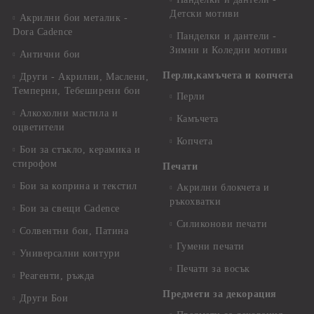
Детски мотиви
Акрилни бои металик -
Dora Cadence
Панделки и дантели -
Зимни и Коледни мотиви
Антични бои
Перли,камъчета и копчета
Други - Акрилни, Маслени,
Темперни, Тебеширени бои
Перли
Алкохолни мастила и
Камъчета
оцветители
Копчета
Бои за стъкло, керамика и
стирофом
Печати
Бои за коприна и текстил
Акрилни блокчета и
ръкохватки
Бои за свещи Cadence
Силиконови печати
Солвентни бои, Патина
Гумени печати
Универсални контури
Печати за восък
Реагенти, ръжда
Предмети за декорация
Други Бои