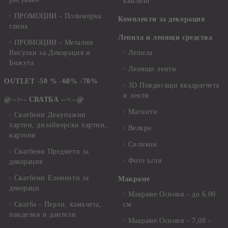
квилинг
ПРОМОЦИИ - Полимерна
Комплекти за декорация
глина
Лепила и лепящи средства
ПРОМОЦИИ - Метални
Висулки за Декорация и
Лепила
Бижута
Лепящи ленти
OUTLET -50 % -60% -70%
3D Повдигащи квадратчета
и ленти
@-->-- СВАТБА --<--@
Магнити
Сватбени Декупажни
хартии, дизайнерски хартии,
Велкро
картони
Силикон
Сватбени Предмети за
Фото ъгли
декорация
Сватбени Елементи за
Макраме
декораци
Макраме Основи - до 6,00
Сватба - Перли, камъчета,
см
панделки и дантели
Макраме Основи - 7,00 -