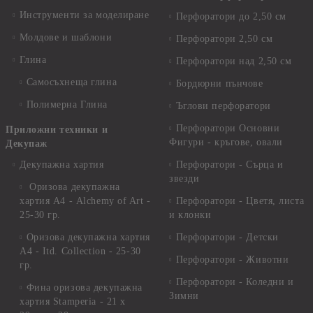
Инструменти за моделиране
Перфоратори до 2,50 см
Молдове и шаблони
Перфоратори 2,50 см
Глина
Перфоратори над 2,50 см
Самосъхнеща глина
Бордюрни пънчове
Полимерна Глина
Ъглови перфоратори
Перфоратори Основни
Приложни техники и
Фигури - кръгове, овали
Декупаж
Декупажна хартия
Перфоратори - Сърца и
звезди
Оризова декупажна
хартия А4 - Alchemy of Art -
Перфоратори - Цветя, листа
25-30 гр.
и клонки
Оризова декупажна хартия
Перфоратори - Детски
А4 - Itd. Collection - 25-30
Перфоратори - Животни
гр.
Перфоратори - Коледни и
Фина оризова декупажна
Зимни
хартия Stamperia - 21 х