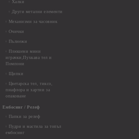
Халки
Други метални елементи
Механизми за часовник
Очички
Пълнежи
Плюшени мини
играчки,Пухкава тел и
Помпони
Щипки
Цветарска тел, тиксо,
пиафлора и хартии за
опаковане
Ембосинг / Релеф
Папки за релеф
Пудри и мастила за топъл
ембосинг