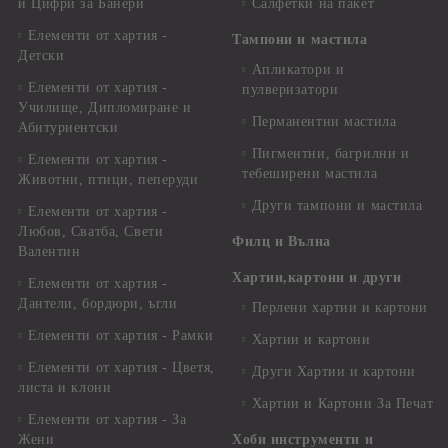
и Цифри за Банери
Салфетки на пакет
Елементи от хартия -
Тампони и мастила
Детски
Апликатори и
Елементи от хартия -
пулверизатори
Училище, Дипломиране и
Перманентни мастила
Абитуриентски
Пигментни, багрилни и
Елементи от хартия -
тебеширени мастила
Животни, птици, пеперуди
Други тампони и мастила
Елементи от хартия -
Любов, Сватба, Свети
Филц и Вълна
Валентин
Хартии,картони и други
Елементи от хартия -
Дантели, бордюри, ъгли
Перлени хартии и картони
Елементи от хартия - Рамки
Хартии и картони
Елементи от хартия - Цветя,
Други Хартии и картони
листа и клони
Хартии и Картони За Печат
Елементи от хартия - За
Жени
Хоби инструменти и