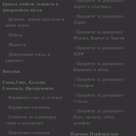
Предмети за декорация -
Брокат, пайети, мъниста и
Акрил и пластмаса
декоративен пясък
Предмети за декорация -
Брокати, ледени кристали и
Дърво
мини перли
Предмети за декорация -
Пайети
Мукава, Картон и Хартия
Мъниста
Предмети за декорация -
МДФ
Декоративен пясък и
камъчета
Предмети за декорация -
Керамика и метал
Висулки
Предмети за декорация -
Глина,Гипс, Калъпи,
Стирофом
Елементи, Инструменти
Предмети за декорация -
Керамична смес за отливки
Стъкло
Керамични елементи
Предмети за декорация -
Елементи от полимерна
Плат, органза, зебло,
глина и полирезин
целофан
Пластични елементи
Пънчове Перфоратори