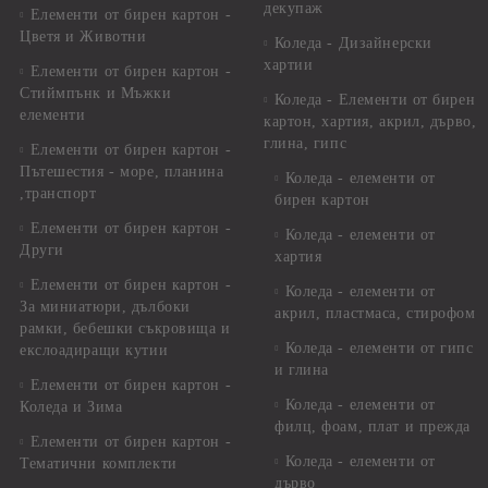
декупаж
Елементи от бирен картон -
Цветя и Животни
Коледа - Дизайнерски
хартии
Елементи от бирен картон -
Стиймпънк и Мъжки
Коледа - Eлементи от бирен
елементи
картон, хартия, акрил, дърво,
глина, гипс
Елементи от бирен картон -
Пътешестия - море, планина
Коледа - елементи от
,транспорт
бирен картон
Елементи от бирен картон -
Коледа - елементи от
Други
хартия
Елементи от бирен картон -
Коледа - елементи от
За миниатюри, дълбоки
акрил, пластмаса, стирофом
рамки, бебешки съкровища и
Коледа - елементи от гипс
екслоадиращи кутии
и глина
Елементи от бирен картон -
Коледа - елементи от
Коледа и Зима
филц, фоам, плат и прежда
Елементи от бирен картон -
Коледа - елементи от
Тематични комплекти
дърво