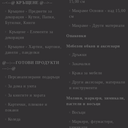
15,00 см
--<--@ КРЪЩЕНЕ @-->--
Макраме Основи - над 15,00
Кръщене - Предмети за
см
декорация - Кутии, Папки,
Бутилки, Книги
Макраме - Други материали
Кръщене - Елементи за
Опаковки
декорация
Мебелен обков и аксесоари
Кръщене - Хартии, картони,
данели , панделки
Дръжки
@--:---ГОТОВИ ПРОДУКТИ
Закачалки
---:--@
Крака за мебели
Персанализирани подаръци
Други аксесоари, материали
За дома и уюта
и инструменти
За книгите и хората
Моливи, маркери, химикали,
пастели и восъци
Картички, пликове и
покани
Восъци
Коледа
Маркери, флумастери,
химикали