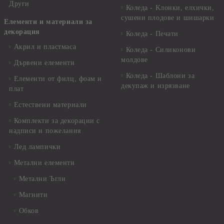
Други
Коледа - Kлонки, елхички,
сушени плодове и шишарки
Елементи и материали за
декорация
Коледа - Печати
Акрил и пластмаса
Коледа - Силиконови
молдове
Дървени елементи
Коледа - Шаблони за
Елементи от филц, фоам и
декупаж и изрязване
плат
Естествени материали
Комплекти за декорации с
надписи и пожелания
Лед лампички
Метални елементи
Метални Ъгли
Магнити
Обков