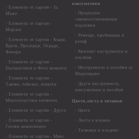
консумативи
Елементи от хартия - За
Предпазни
Мъже
самовъзстановяващи
Елементи от хартия -
подложки
Морски
Режещи, пробиващи и
Елементи от хартия - Къщи,
релеф
Врати, Прозорци, Огради,
Квилинг инструменти и
Фенери
пособия
Елементи от хартия -
Инструменти и пособия за
Пътешествия и Фото моменти
Моделиране
Елементи то хартия -
Други инструменти,
Такове, табелки, етикети
консумативи и пособия
Елементи от хартия -
Многопластови елементи
Цветя,листа и тичинки
Елементи от хартия - Други
Цветя
Елементи от хартия -
Листа и клонки
Готови композиции
Тичинки и плодове
Елементи от хартия - Микс