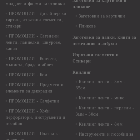
Заготовки за картички и
молдове и форми за отливки
пликове
ПРОМОЦИИ - Дизайнерски
Заготовки за картички
хартии, изрязани елементи,
стикери
Пликове
ПРОМОЦИИ - Сатенени
Заготовки за папки, книги за
ленти, панделки, шнурове,
пожелания и албуми
канап
Изрязани елементи и
ПРОМОЦИИ - Копчета,
Стикери
мъниста, брадс и айлет
Квилинг
ПРОМОЦИИ - Бои
Квилинг ленти - 3мм -
ПРОМОЦИИ - Предмети и
35см.
елементи за декорация
Квилинг ленти - микс
ПРОМОЦИИ - Салфетки
Квилинг ленти - перлени -
ПРОМОЦИИ - Хоби
3мм - 30см.
перфоратори, инструменти и
пособия
Квилинг ленти - 8мм
ПРОМОЦИИ - Платна за
Инструменти и пособия за
рисуване