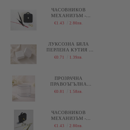
Коледа - Kлонки, елхички, сушени
плодове и шишарки
ЧАСОВНИКОВ
МЕХАНИЗЪМ -
Коледа - Печати
ПЛАВЕН ( ДЪЛГА
€1.43
2.80лв.
РЕЗБА ) - ЧЕРНИ
Коледа - Силиконови молдове
ПРАВИ СТРЕЛКИ
Коледа - Шаблони за декупаж и
ЛУКСОЗНА БЯЛА
изрязване
ПЕРЛЕНА КУТИЯ -
5,00 Х 5,00 Х 1,50 СМ
€0.71
1.39лв.
ПРОЗРАЧНА
ПРАВОЪГЪЛНА
АКРИЛНА КУТИЯ С
€0.81
1.58лв.
КАПАК И ОБЛИ
РЪБОВЕ - 1 БР.
ЧАСОВНИКОВ
МЕХАНИЗЪМ -
ПЛАВЕН ( ДЪЛГА
€1.43
2.80лв.
РЕЗБА ) - ЗЛАТИСТИ