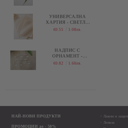
ПРАВИ СТРЕЛКИ
УНИВЕРСАЛНА
ХАРТИЯ - СВЕТЛО
БЕЖОВО - 29,00 Х
€0.55
1.08лв.
28,50 СМ - 5 ЛИСТА
НАДПИС С
ОРНАМЕНТ -
БЕБЕШКИ
€0.82
1.60лв.
СЪКРОВИЩА,
КОСИЧКА, КРЪСТЧЕ -
1 КОМПЛЕКТА
НАЙ-НОВИ ПРОДУКТИ
Лакове и защит
Лепила
ПРОМОЦИИ до - 50%