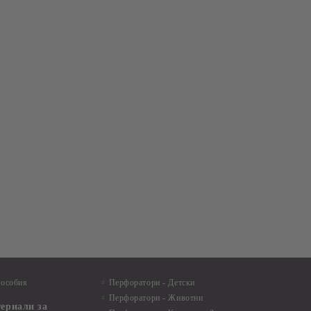
пособия
Перфоратори - Детски
Перфоратори - Животни
териали за