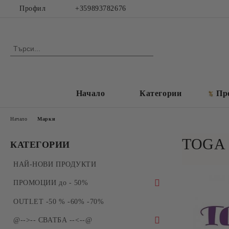
Профил
+359893782676
Начало
Категории
Пр
Начало
Марки
TOGA 
КАТЕГОРИИ
НАЙ-НОВИ ПРОДУКТИ
ПРОМОЦИИ до - 50%
ПРОМОЦИИ - Силиконови молдове и
OUTLET -50 % -60% -70%
форми за отливки
@-->-- СВАТБА --<--@