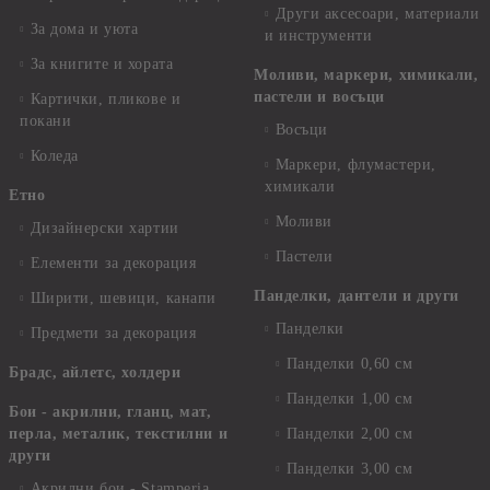
Други аксесоари, материали
За дома и уюта
и инструменти
За книгите и хората
Моливи, маркери, химикали,
пастели и восъци
Картички, пликове и
покани
Восъци
Коледа
Маркери, флумастери,
химикали
Етно
Моливи
Дизайнерски хартии
Пастели
Елементи за декорация
Панделки, дантели и други
Ширити, шевици, канапи
Панделки
Предмети за декорация
Панделки 0,60 см
Брадс, айлетс, холдери
Панделки 1,00 см
Бои - акрилни, гланц, мат,
перла, металик, текстилни и
Панделки 2,00 см
други
Панделки 3,00 см
Акрилни бои - Stamperia