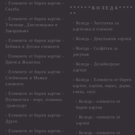
Елементи от бирен картон -
* * * * * * К О Л Е Д А * * * *
Сватба
* *
Елементи от бирен картон -
Коледа - Заготовки за
Училище, Дипломиране и
картички и пликове
Завършване
Коледа - Декупажни хартии
Елементи от бирен картон -
Бебшки и Детски елементи
Коелда - Салфетки за
декупаж
Елементи от бирен картон -
Цветя и Животни
Коледа - Дизайнерски
хартии
Елементи от бирен картон -
Стиймпънк и Мъжки
Коледа - Eлементи от бирен
елементи
картон, хартия, акрил, дърво,
глина, гипс
Елементи от бирен картон -
Пътешестия - море, планина
Коледа - елементи от
,транспорт
бирен картон
Елементи от бирен картон -
Коледа - елементи от
Други
хартия
Елементи от бирен картон -
Коледа - елементи от