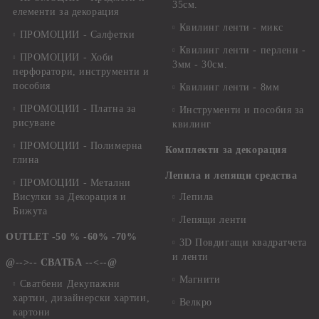
35см.
елементи за декорация
Квилинг ленти - микс
ПРОМОЦИИ - Салфетки
Квилинг ленти - перлени -
ПРОМОЦИИ - Хоби
3мм - 30см.
перфоратори, инструменти и
пособия
Квилинг ленти - 8мм
ПРОМОЦИИ - Платна за
Инструменти и пособия за
рисуване
квилинг
ПРОМОЦИИ - Полимерна
Комплекти за декорация
глина
Лепила и лепящи средства
ПРОМОЦИИ - Метални
Висулки за Декорация и
Лепила
Бижута
Лепящи ленти
OUTLET -50 % -60% -70%
3D Повдигащи квадратчета
и ленти
@-->-- СВАТБА --<--@
Магнити
Сватбени Декупажни
хартии, дизайнерски хартии,
Велкро
картони