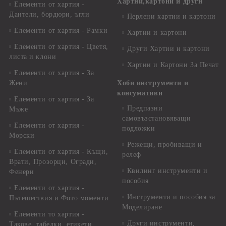
Хартии,картони и други
Елементи от хартия -
Дантели, бордюри, ъгли
Перлени хартии и картони
Елементи от хартия - Рамки
Хартии и картони
Елементи от хартия - Цветя,
Други Хартии и картони
листа и клони
Хартии и Картони За Печат
Елементи от хартия - За
Жени
Хоби инструменти и
консумативи
Елементи от хартия - За
Предпазни
Мъже
самовъзстановяващи
Елементи от хартия -
подложки
Морски
Режещи, пробиващи и
Елементи от хартия - Къщи,
релеф
Врати, Прозорци, Огради,
Квилинг инструменти и
Фенери
пособия
Елементи от хартия -
Инструменти и пособия за
Пътешествия и Фото моменти
Моделиране
Елементи то хартия -
Други инструменти,
Такове, табелки, етикети