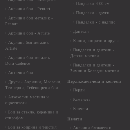
Панделки 4,00 см
Акрилни бои - Pentart
Панделки - други
Акрилни бои металик -
Панделки - с надпис
Pentart
Дантели
Акрилни бои - Artiste
Конци, ширити и други
Акрилна боя металик -
Artiste
Панделки и дантели -
Детски мотиви
Акрилни бои металик -
Dora Cadence
Панделки и дантели -
Зимни и Коледни мотиви
Антични бои
Перли,камъчета и копчета
Други - Акрилни, Маслени,
Темперни, Тебеширени бои
Перли
Алкохолни мастила и
Камъчета
оцветители
Копчета
Бои за стъкло, керамика и
стирофом
Печати
Бои за коприна и текстил
Акрилни блокчета и