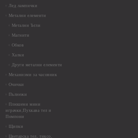
Лед лампички
Метални елементи
Метални Ъгли
Магнити
Обков
Халки
Други метални елементи
Механизми за часовник
Очички
Пълнежи
Плюшени мини
играчки,Пухкава тел и
Помпони
Щипки
Цветарска тел, тиксо,