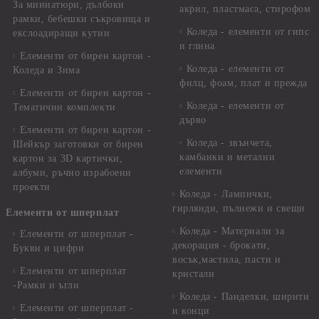
За миниатюри, дълбоки
акрил, пластмаса, стирофом
рамки, бебешки съкровища и
Коледа - елементи от гипс
екслоадиращи кутии
и глина
Елементи от бирен картон -
Коледа - елементи от
Коледа и Зима
филц, фоам, плат и прежда
Елементи от бирен картон -
Коледа - елементи от
Тематични комплекти
дърво
Елементи от бирен картон -
Коледа - звънчета,
Шейкър заготовки от бирен
камбанки и метални
картон за 3D картички,
елементи
албуми, ръчно израбоени
проекти
Коледа - Лампички,
гирлянди, пълнежи и свещи
Елементи от шперплат
Коледа - Материали за
Елементи от шперплат -
декорация - брокати,
Букви и цифри
восък,мастила, пасти и
Елементи от шперплат
кристали
-Рамки и ъгли
Коледа - Панделки, ширити
Елементи от шперплат -
и конци