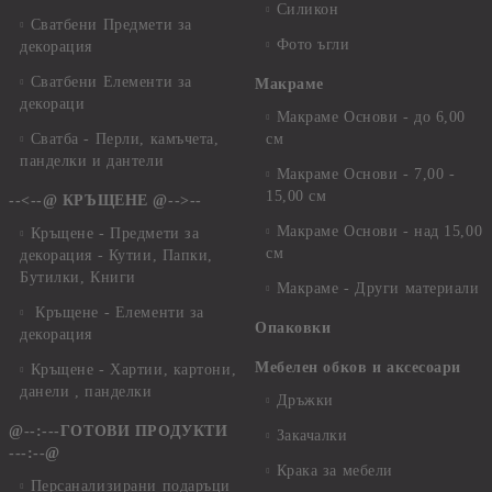
Силикон
Сватбени Предмети за
Фото ъгли
декорация
Сватбени Елементи за
Макраме
декораци
Макраме Основи - до 6,00
Сватба - Перли, камъчета,
см
панделки и дантели
Макраме Основи - 7,00 -
15,00 см
--<--@ КРЪЩЕНЕ @-->--
Макраме Основи - над 15,00
Кръщене - Предмети за
см
декорация - Кутии, Папки,
Бутилки, Книги
Макраме - Други материали
Кръщене - Елементи за
Опаковки
декорация
Мебелен обков и аксесоари
Кръщене - Хартии, картони,
данели , панделки
Дръжки
@--:---ГОТОВИ ПРОДУКТИ
Закачалки
---:--@
Крака за мебели
Персанализирани подаръци