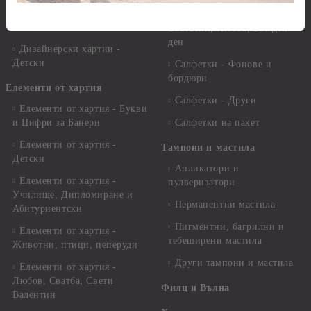
Дизайнерски хартии -
Салфетки - Свети Валентин,
Сватби
Сватбени, Любов, Рожден
ден
Дизайнерски хартии -
Детски
Салфетки - Фонове и
бордюри
Елементи от хартия
Салфетки - Други
Елементи от хартия - Букви
и Цифри за Банери
Салфетки на пакет
Елементи от хартия -
Тампони и мастила
Детски
Апликатори и
Елементи от хартия -
пулверизатори
Училище, Дипломиране и
Перманентни мастила
Абитуриентски
Пигментни, багрилни и
Елементи от хартия -
тебеширени мастила
Животни, птици, пеперуди
Други тампони и мастила
Елементи от хартия -
Любов, Сватба, Свети
Филц и Вълна
Валентин