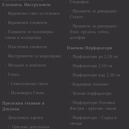
Стирофом
Елементи, Инструменти
Предмети за декорация -
Керамична смес за отливки
Стъкло
Керамични елементи
Предмети за декорация -
Елементи от полимерна
Плат, органза, зебло,
глина и полирезин
целофан
Пластични елементи
Пънчове Перфоратори
Инструменти за моделиране
Перфоратори до 2,50 см
Молдове и шаблони
Перфоратори 2,50 см
Глина
Перфоратори над 2,50 см
Самосъхнеща глина
Бордюрни пънчове
Полимерна Глина
Ъглови перфоратори
Перфоратори Основни
Приложни техники и
Фигури - кръгове, овали
Декупаж
Декупажна хартия
Перфоратори - Сърца и
звезди
Оризова декупажна