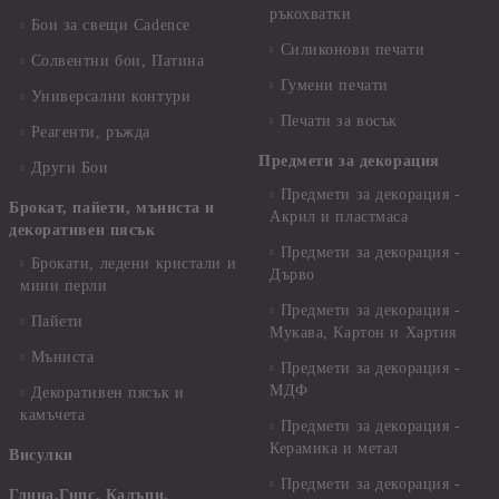
ръкохватки
Бои за свещи Cadence
Силиконови печати
Солвентни бои, Патина
Гумени печати
Универсални контури
Печати за восък
Реагенти, ръжда
Предмети за декорация
Други Бои
Предмети за декорация -
Брокат, пайети, мъниста и
Акрил и пластмаса
декоративен пясък
Предмети за декорация -
Брокати, ледени кристали и
Дърво
мини перли
Предмети за декорация -
Пайети
Мукава, Картон и Хартия
Мъниста
Предмети за декорация -
МДФ
Декоративен пясък и
камъчета
Предмети за декорация -
Керамика и метал
Висулки
Предмети за декорация -
Глина,Гипс, Калъпи,