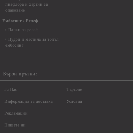
пиафлора и хартии за
опаковане
Ембосинг / Релеф
Папки за релеф
Пудри и мастила за топъл
ембосинг
Бързи връзки:
За Нас
Търсене
Информация за доставка
Условия
Рекламации
Пишете ни