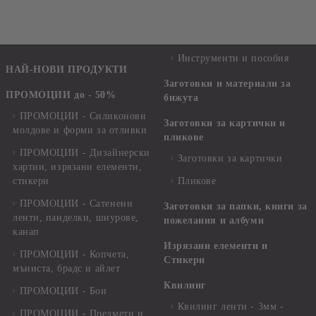
Инструменти и пособия
НАЙ-НОВИ ПРОДУКТИ
Заготовки и материали за
ПРОМОЦИИ до - 50%
бижута
ПРОМОЦИИ - Силиконови
Заготовки за картички и
молдове и форми за отливки
пликове
ПРОМОЦИИ - Дизайнерски
Заготовки за картички
хартии, изрязани елементи,
стикери
Пликове
ПРОМОЦИИ - Сатенени
Заготовки за папки, книги за
ленти, панделки, шнурове,
пожелания и албуми
канап
Изрязани елементи и
ПРОМОЦИИ - Копчета,
Стикери
мъниста, брадс и айлет
Квилинг
ПРОМОЦИИ - Бои
Квилинг ленти - 3мм -
ПРОМОЦИИ - Предмети и