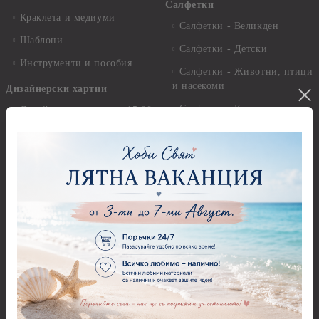
Салфетки
Краклета и медиуми
Салфетки - Великден
Шаблони
Салфетки - Детски
Инструменти и пособия
Салфетки - Животни, птици
и насекоми
Дизайнерски хартии
Салфетки - Коледни и
Дизайнерски хартии - 15.20
Зимни
х 15.20 см.
Салфетки - Морски
Дизайнерски хартии - 20.30
х 20.30 см.
Салфетки - Музика
Дизайнерски хартии - 30.50
Салфетки - Пеперуди
х 30.50 см.
Салфетки - Рози
Дизайнерски хартии - 21,00
х 29,70 см
Салфетки - Пътешествия и
пейзажи
Дизайнерски хартии - 15.20
x 30.50 см.
Салфетки - Кухненски
мотиви, плодове и зеленчуци
Дизайнерски хартии -
други
Салфетки - Цветя и листа