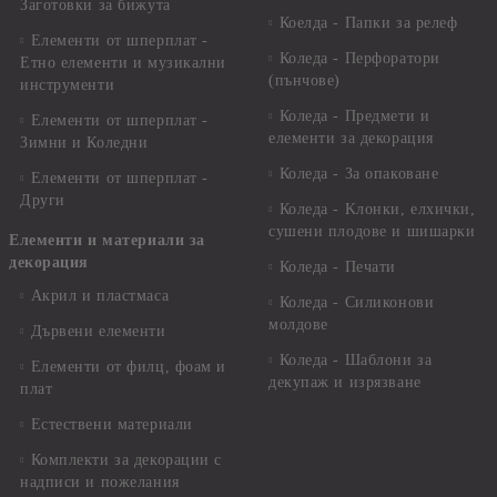
Заготовки за бижута
Коелда - Папки за релеф
Елементи от шперплат -
Коледа - Перфоратори
Етно елементи и музикални
(пънчове)
инструменти
Коледа - Предмети и
Елементи от шперплат -
елементи за декорация
Зимни и Коледни
Коледа - За опаковане
Елементи от шперплат -
Други
Коледа - Kлонки, елхички,
сушени плодове и шишарки
Елементи и материали за
декорация
Коледа - Печати
Акрил и пластмаса
Коледа - Силиконови
молдове
Дървени елементи
Коледа - Шаблони за
Елементи от филц, фоам и
декупаж и изрязване
плат
Естествени материали
Комплекти за декорации с
надписи и пожелания