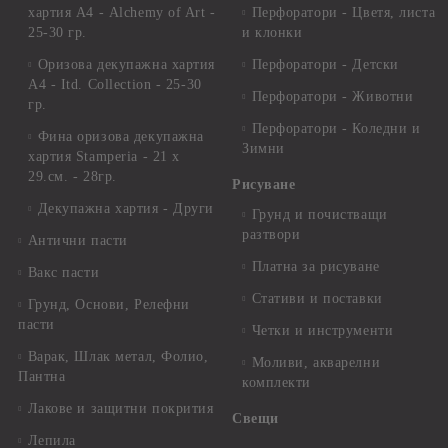
хартия А4 - Alchemy of Art -
Перфоратори - Цветя, листа
25-30 гр.
и клонки
Оризова декупажна хартия
Перфоратори - Детски
А4 - Itd. Collection - 25-30
Перфоратори - Животни
гр.
Перфоратори - Коледни и
Фина оризова декупажна
Зимни
хартия Stamperia - 21 х
29.см. - 28гр.
Рисуване
Декупажна хартия - Други
Грунд и почистващи
разтвори
Антични пасти
Платна за рисуване
Вакс пасти
Стативи и поставки
Грунд, Основи, Релефни
пасти
Четки и инструменти
Варак, Шлак метал, Фолио,
Моливи, акварелни
Пантна
комплекти
Лакове и защитни покрития
Свещи
Лепила