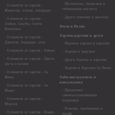
Пигментни, багрилни и
Елементи от хартия -
тебеширени мастила
Животни, птици, пеперуди
Други тампони и мастила
Елементи от хартия -
Любов, Сватба, Свети
Филц и Вълна
Валентин
Хартии,картони и други
Елементи от хартия -
Дантели, бордюри, ъгли
Перлени хартии и картони
Елементи от хартия - Рамки
Хартии и картони
Елементи от хартия - Цветя,
Други Хартии и картони
листа и клони
Хартии и Картони За Печат
Елементи от хартия - За
Жени
Хоби инструменти и
консумативи
Елементи от хартия - За
Предпазни
Мъже
самовъзстановяващи
Елементи от хартия -
подложки
Морски
Режещи, пробиващи и
Елементи от хартия - Къщи,
релеф