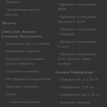
Мъниста
Предмети за декорация -
МДФ
Декоративен пясък и
камъчета
Предмети за декорация -
Керамика и метал
Висулки
Предмети за декорация -
Глина,Гипс, Калъпи,
Стирофом
Елементи, Инструменти
Предмети за декорация -
Керамична смес за отливки
Стъкло
Керамични елементи
Предмети за декорация -
Елементи от полимерна
Плат, органза, зебло,
глина и полирезин
целофан
Пластични елементи
Пънчове Перфоратори
Инструменти за моделиране
Перфоратори до 2,50 см
Молдове и шаблони
Перфоратори 2,50 см
Глина
Перфоратори над 2,50 см
Самосъхнеща глина
Бордюрни пънчове