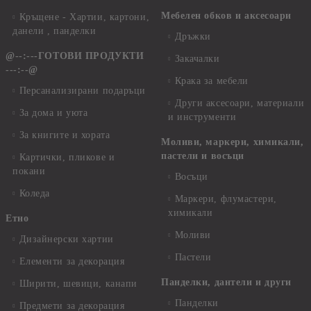
Мебелен обков и аксесоари
Кръщене - Хартии, картони,
данели , панделки
Дръжки
@--:---ГОТОВИ ПРОДУКТИ
Закачалки
---:--@
Крака за мебели
Персанализирани подаръци
Други аксесоари, материали
За дома и уюта
и инструменти
За книгите и хората
Моливи, маркери, химикали,
пастели и восъци
Картички, пликове и
покани
Восъци
Коледа
Маркери, флумастери,
химикали
Етно
Моливи
Дизайнерски хартии
Пастели
Елементи за декорация
Панделки, дантели и други
Ширити, шевици, канапи
Панделки
Предмети за декорация