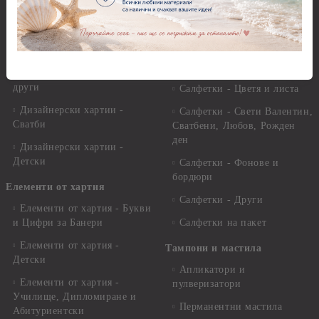
х 29,70 см
Салфетки - Пътешествия и
пейзажи
Дизайнерски хартии - 15.20
x 30.50 см.
Салфетки - Кухненски
мотиви, плодове и зеленчуци
Дизайнерски хартии -
други
Салфетки - Цветя и листа
Дизайнерски хартии -
Салфетки - Свети Валентин,
Сватби
Сватбени, Любов, Рожден
ден
Дизайнерски хартии -
Детски
Салфетки - Фонове и
бордюри
Елементи от хартия
Салфетки - Други
Елементи от хартия - Букви
и Цифри за Банери
Салфетки на пакет
Елементи от хартия -
Тампони и мастила
Детски
Апликатори и
Елементи от хартия -
пулверизатори
Училище, Дипломиране и
Перманентни мастила
Абитуриентски