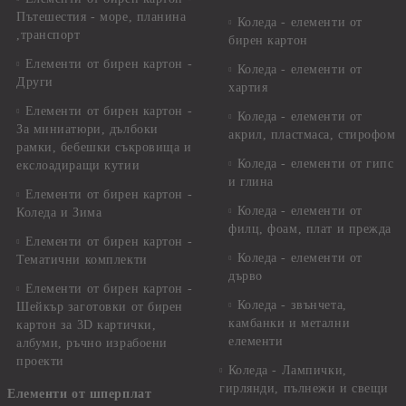
Пътешестия - море, планина
Коледа - елементи от
,транспорт
бирен картон
Елементи от бирен картон -
Коледа - елементи от
Други
хартия
Елементи от бирен картон -
Коледа - елементи от
За миниатюри, дълбоки
акрил, пластмаса, стирофом
рамки, бебешки съкровища и
Коледа - елементи от гипс
екслоадиращи кутии
и глина
Елементи от бирен картон -
Коледа - елементи от
Коледа и Зима
филц, фоам, плат и прежда
Елементи от бирен картон -
Коледа - елементи от
Тематични комплекти
дърво
Елементи от бирен картон -
Коледа - звънчета,
Шейкър заготовки от бирен
камбанки и метални
картон за 3D картички,
елементи
албуми, ръчно израбоени
проекти
Коледа - Лампички,
гирлянди, пълнежи и свещи
Елементи от шперплат