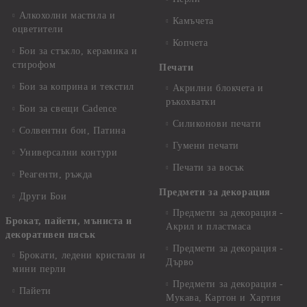
Алкохолни мастила и
Камъчета
оцветители
Копчета
Бои за стъкло, керамика и
стирофом
Печати
Бои за коприна и текстил
Акрилни блокчета и
ръкохватки
Бои за свещи Cadence
Силиконови печати
Солвентни бои, Патина
Гумени печати
Универсални контури
Печати за восък
Реагенти, ръжда
Предмети за декорация
Други Бои
Предмети за декорация -
Брокат, пайети, мъниста и
Акрил и пластмаса
декоративен пясък
Предмети за декорация -
Брокати, ледени кристали и
Дърво
мини перли
Предмети за декорация -
Пайети
Мукава, Картон и Хартия