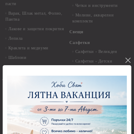
пасти
Четки и инструменти
Варак, Шлак метал, Фолио,
Моливи, акварелни
Пантна
комплекти
Лакове и защитни покрития
Свещи
Лепила
Салфетки
Краклета и медиуми
Салфетки - Великден
Шаблони
Салфетки - Детски
Инструменти и пособия
Салфетки - Животни, птици
и насекоми
Дизайнерски хартии
Салфетки - Коледни и
Дизайнерски хартии - 15.20
Зимни
х 15.20 см.
Салфетки - Морски
Дизайнерски хартии - 20.30
х 20.30 см.
Салфетки - Музика
Дизайнерски хартии - 30.50
Салфетки - Пеперуди
х 30.50 см.
Салфетки - Рози
Дизайнерски хартии - 21,00