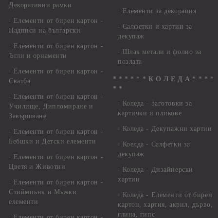
Декоративни рамки
Елементи за декорация
Елементи от бирен картон -
Салфетки и хартии за
Надписи на български
декупаж
Елементи от бирен картон -
Шлак метали и фолио за
Ъгли и орнаменти
позлата
Елементи от бирен картон -
* * * * * * К О Л Е Д А * * * *
Сватба
* *
Елементи от бирен картон -
Коледа - Заготовки за
Училище, Дипломиране и
картички и пликове
Завършване
Коледа - Декупажни хартии
Елементи от бирен картон -
Бебшки и Детски елементи
Коелда - Салфетки за
декупаж
Елементи от бирен картон -
Цветя и Животни
Коледа - Дизайнерски
хартии
Елементи от бирен картон -
Стиймпънк и Мъжки
Коледа - Eлементи от бирен
елементи
картон, хартия, акрил, дърво,
глина, гипс
Елементи от бирен картон -