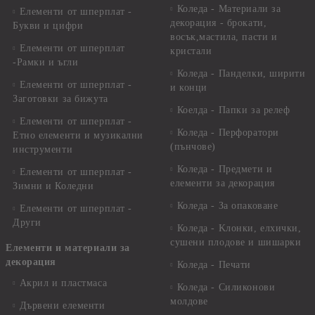
Коледа - Материали за
Елементи от шперплат -
декорация - брокати,
Букви и цифри
восък,мастила, пасти и
Елементи от шперплат
кристали
-Рамки и ъгли
Коледа - Панделки, ширити
Елементи от шперплат -
и конци
Заготовки за бижута
Коелда - Папки за релеф
Елементи от шперплат -
Коледа - Перфоратори
Етно елементи и музикални
(пънчове)
инструменти
Коледа - Предмети и
Елементи от шперплат -
елементи за декорация
Зимни и Коледни
Коледа - За опаковане
Елементи от шперплат -
Други
Коледа - Kлонки, елхички,
сушени плодове и шишарки
Елементи и материали за
декорация
Коледа - Печати
Акрил и пластмаса
Коледа - Силиконови
молдове
Дървени елементи