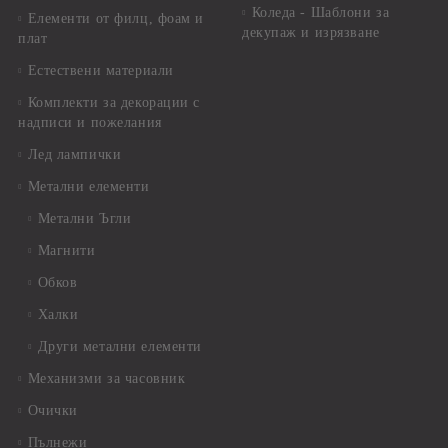
Коледа - Шаблони за
Елементи от филц, фоам и
декупаж и изрязване
плат
Естествени материали
Комплекти за декорации с
надписи и пожелания
Лед лампички
Метални елементи
Метални Ъгли
Магнити
Обков
Халки
Други метални елементи
Механизми за часовник
Очички
Пълнежи