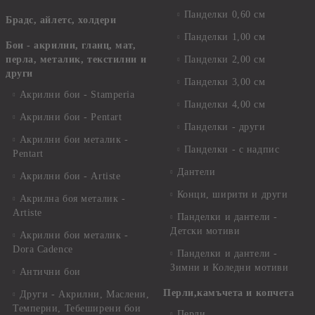
Панделки 0,60 см
Брадс, айлетс, холдери
Панделки 1,00 см
Бои - акрилни, гланц, мат,
перла, металик, текстилни и
Панделки 2,00 см
други
Панделки 3,00 см
Акрилни бои - Stamperia
Панделки 4,00 см
Акрилни бои - Pentart
Панделки - други
Акрилни бои металик -
Панделки - с надпис
Pentart
Дантели
Акрилни бои - Artiste
Конци, ширити и други
Акрилна боя металик -
Artiste
Панделки и дантели -
Детски мотиви
Акрилни бои металик -
Dora Cadence
Панделки и дантели -
Зимни и Коледни мотиви
Антични бои
Перли,камъчета и копчета
Други - Акрилни, Маслени,
Темперни, Тебеширени бои
Перли