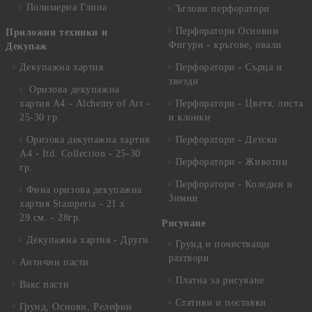
Полимерна Глина
Ъглови перфоратори
Перфоратори Основни
Приложни техники и
Фигури - кръгове, овали
Декупаж
Декупажна хартия
Перфоратори - Сърца и
звезди
Оризова декупажна
хартия А4 - Alchemy of Art -
Перфоратори - Цветя, листа
25-30 гр.
и клонки
Оризова декупажна хартия
Перфоратори - Детски
А4 - Itd. Collection - 25-30
Перфоратори - Животни
гр.
Перфоратори - Коледни и
Фина оризова декупажна
Зимни
хартия Stamperia - 21 х
29.см. - 28гр.
Рисуване
Декупажна хартия - Други
Грунд и почистващи
разтвори
Антични пасти
Платна за рисуване
Вакс пасти
Стативи и поставки
Грунд, Основи, Релефни