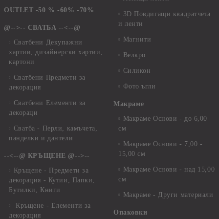
OUTLET -50 % -60% -70%
3D Повдигащи квадратчета
и ленти
@-->-- СВАТБА --<--@
Магнити
Сватбени Декупажни
хартии, дизайнерски хартии,
Велкро
картони
Силикон
Сватбени Предмети за
Фото ъгли
декорация
Сватбени Елементи за
Макраме
декораци
Макраме Основи - до 6,00
Сватба - Перли, камъчета,
см
панделки и дантели
Макраме Основи - 7,00 -
15,00 см
--<--@ КРЪЩЕНЕ @-->--
Макраме Основи - над 15,00
Кръщене - Предмети за
см
декорация - Кутии, Папки,
Бутилки, Книги
Макраме - Други материали
Кръщене - Елементи за
Опаковки
декорация