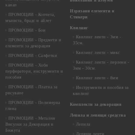
пожелания и албуми
канап
Изрязани елементи и
ПРОМОЦИИ - Копчета,
Стикери
мъниста, брадс и айлет
Квилинг
ПРОМОЦИИ - Бои
Квилинг ленти - 3мм -
ПРОМОЦИИ - Предмети и
35см.
елементи за декорация
Квилинг ленти - микс
ПРОМОЦИИ - Салфетки
Квилинг ленти - перлени -
ПРОМОЦИИ - Хоби
3мм - 30см.
перфоратори, инструменти и
пособия
Квилинг ленти - 8мм
ПРОМОЦИИ - Платна за
Инструменти и пособия за
рисуване
квилинг
ПРОМОЦИИ - Полимерна
Комплекти за декорация
глина
Лепила и лепящи средства
ПРОМОЦИИ - Метални
Висулки за Декорация и
Лепила
Бижута
Лепящи ленти