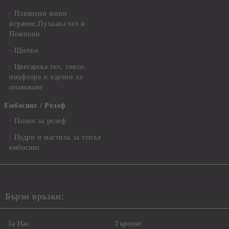
Плюшени мини
играчки,Пухкава тел и
Помпони
Щипки
Цветарска тел, тиксо,
пиафлора и хартии за
опаковане
Ембосинг / Релеф
Папки за релеф
Пудри и мастила за топъл
ембосинг
Бързи връзки:
За Нас
Търсене