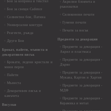
Бои за коприна и текстил
Акрилни блокчета и
ръкохватки
Бои за свещи Cadence
Силиконови печати
Солвентни бои, Патина
Гумени печати
Универсални контури
Печати за восък
Реагенти, ръжда
Предмети за декорация
Други Бои
Предмети за декорация -
Брокат, пайети, мъниста и
Акрил и пластмаса
декоративен пясък
Предмети за декорация -
Брокати, ледени кристали и
Дърво
мини перли
Предмети за декорация -
Пайети
Мукава, Картон и Хартия
Мъниста
Предмети за декорация -
МДФ
Декоративен пясък и
камъчета
Предмети за декорация -
Керамика и метал
Висулки