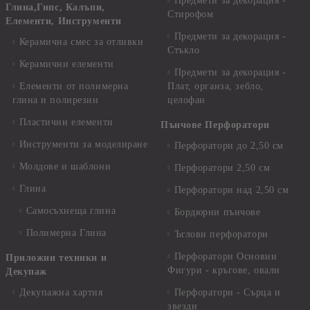
Предмети за декорация -
Глина,Гипс, Калъпи,
Стирофом
Елементи, Инструменти
Предмети за декорация -
Керамична смес за отливки
Стъкло
Керамични елементи
Предмети за декорация -
Елементи от полимерна
Плат, органза, зебло,
глина и полирезин
целофан
Пластични елементи
Пънчове Перфоратори
Инструменти за моделиране
Перфоратори до 2,50 см
Молдове и шаблони
Перфоратори 2,50 см
Глина
Перфоратори над 2,50 см
Самосъхнеща глина
Бордюрни пънчове
Полимерна Глина
Ъглови перфоратори
Перфоратори Основни
Приложни техники и
Фигури - кръгове, овали
Декупаж
Декупажна хартия
Перфоратори - Сърца и
звезди