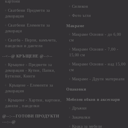
картони
Силикон
Сватбени Предмети за
Фото ъгли
декорация
Сватбени Елементи за
Макраме
декораци
Макраме Основи - до 6,00
Сватба - Перли, камъчета,
см
панделки и дантели
Макраме Основи - 7,00 -
15,00 см
--<--@ КРЪЩЕНЕ @-->--
Макраме Основи - над 15,00
Кръщене - Предмети за
см
декорация - Кутии, Папки,
Бутилки, Книги
Макраме - Други материали
Кръщене - Елементи за
Опаковки
декорация
Мебелен обков и аксесоари
Кръщене - Хартии, картони,
данели , панделки
Дръжки
@--:---ГОТОВИ ПРОДУКТИ
Закачалки
---:--@
Крака за мебели