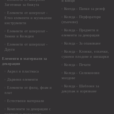
и конци
Заготовки за бижута
Коелда - Папки за релеф
Елементи от шперплат -
Коледа - Перфоратори
Етно елементи и музикални
(пънчове)
инструменти
Коледа - Предмети и
Елементи от шперплат -
елементи за декорация
Зимни и Коледни
Коледа - За опаковане
Елементи от шперплат -
Други
Коледа - Kлонки, елхички,
сушени плодове и шишарки
Елементи и материали за
декорация
Коледа - Печати
Акрил и пластмаса
Коледа - Силиконови
молдове
Дървени елементи
Коледа - Шаблони за
Елементи от филц, фоам и
декупаж и изрязване
плат
Естествени материали
Комплекти за декорации с