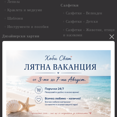
Лепила
Салфетки
Краклета и медиуми
Салфетки - Великден
Шаблони
Салфетки - Детски
Инструменти и пособия
Салфетки - Животни, птици
и насекоми
Дизайнерски хартии
Салфетки - Коледни и
Дизайнерски хартии - 15.20
Зимни
х 15.20 см.
Салфетки - Морски
Дизайнерски хартии - 20.30
х 20.30 см.
Салфетки - Музика
Дизайнерски хартии - 30.50
Салфетки - Пеперуди
х 30.50 см.
Салфетки - Рози
Дизайнерски хартии - 21,00
х 29,70 см
Салфетки - Пътешествия и
пейзажи
Дизайнерски хартии - 15.20
x 30.50 см.
Салфетки - Кухненски
мотиви, плодове и зеленчуци
Дизайнерски хартии -