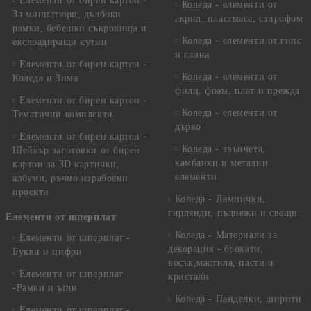
Елементи от бирен картон -
Коледа - елементи от
За миниатюри, дълбоки
акрил, пластмаса, стирофом
рамки, бебешки съкровища и
Коледа - елементи от гипс
екслоадиращи кутии
и глина
Елементи от бирен картон -
Коледа - елементи от
Коледа и Зима
филц, фоам, плат и прежда
Елементи от бирен картон -
Коледа - елементи от
Тематични комплекти
дърво
Елементи от бирен картон -
Коледа - звънчета,
Шейкър заготовки от бирен
камбанки и метални
картон за 3D картички,
елементи
албуми, ръчно израбоени
проекти
Коледа - Лампички,
гирлянди, пълнежи и свещи
Елементи от шперплат
Коледа - Материали за
Елементи от шперплат -
декорация - брокати,
Букви и цифри
восък,мастила, пасти и
Елементи от шперплат
кристали
-Рамки и ъгли
Коледа - Панделки, ширити
Елементи от шперплат -