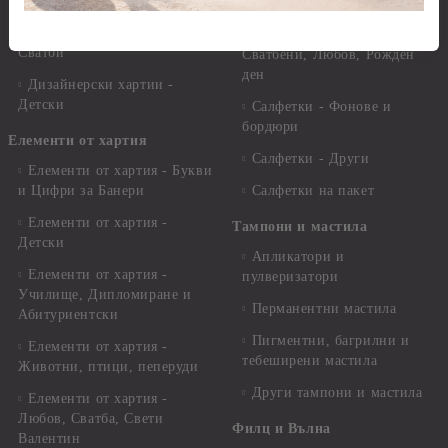
други
Салфетки - Цветя и листа
Дизайнерски хартии -
Салфетки - Свети Валентин,
Сватби
Сватбени, Любов, Рожден
ден
Дизайнерски хартии -
Детски
Салфетки - Фонове и
бордюри
Елементи от хартия
Салфетки - Други
Елементи от хартия - Букви
и Цифри за Банери
Салфетки на пакет
Елементи от хартия -
Тампони и мастила
Детски
Апликатори и
Елементи от хартия -
пулверизатори
Училище, Дипломиране и
Перманентни мастила
Абитуриентски
Пигментни, багрилни и
Елементи от хартия -
тебеширени мастила
Животни, птици, пеперуди
Други тампони и мастила
Елементи от хартия -
Любов, Сватба, Свети
Филц и Вълна
Валентин