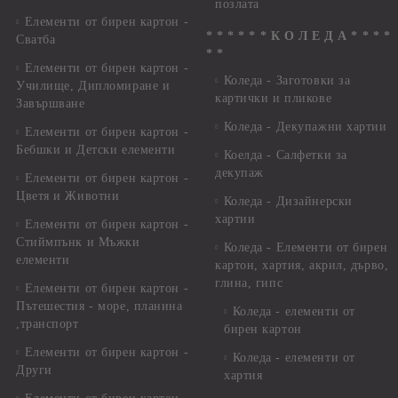
позлата
Елементи от бирен картон -
* * * * * * К О Л Е Д А * * * *
Сватба
* *
Елементи от бирен картон -
Коледа - Заготовки за
Училище, Дипломиране и
картички и пликове
Завършване
Коледа - Декупажни хартии
Елементи от бирен картон -
Бебшки и Детски елементи
Коелда - Салфетки за
декупаж
Елементи от бирен картон -
Цветя и Животни
Коледа - Дизайнерски
хартии
Елементи от бирен картон -
Стиймпънк и Мъжки
Коледа - Eлементи от бирен
елементи
картон, хартия, акрил, дърво,
глина, гипс
Елементи от бирен картон -
Пътешестия - море, планина
Коледа - елементи от
,транспорт
бирен картон
Елементи от бирен картон -
Коледа - елементи от
Други
хартия