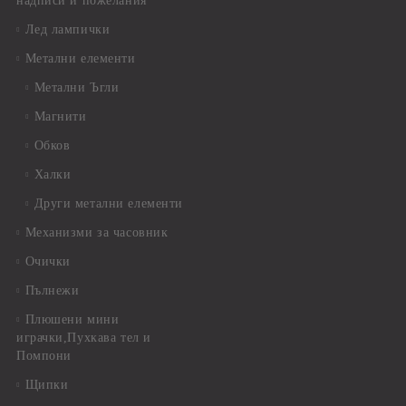
надписи и пожелания
Лед лампички
Метални елементи
Метални Ъгли
Магнити
Обков
Халки
Други метални елементи
Механизми за часовник
Очички
Пълнежи
Плюшени мини
играчки,Пухкава тел и
Помпони
Щипки