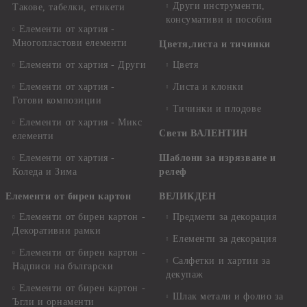
Други инструменти,
Такове, табелки, етикети
консумативи и пособия
Елементи от хартия -
Многопластови елементи
Цветя,листа и тичинки
Елементи от хартия - Други
Цветя
Елементи от хартия -
Листа и клонки
Готови композиции
Тичинки и плодове
Елементи от хартия - Микс
Свети ВАЛЕНТИН
елементи
Елементи от хартия -
Шаблони за изрязване и
Коледа и Зима
релеф
Елементи от бирен картон
ВЕЛИКДЕН
Елементи от бирен картон -
Предмети за декорация
Декоративни рамки
Елементи за декорация
Елементи от бирен картон -
Салфетки и хартии за
Надписи на български
декупаж
Елементи от бирен картон -
Шлак метали и фолио за
Ъгли и орнаменти