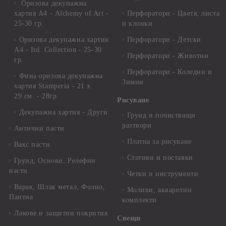
Оризова декупажна
хартия А4 - Alchemy of Art -
Перфоратори - Цветя, листа
25-30 гр.
и клонки
Оризова декупажна хартия
Перфоратори - Детски
А4 - Itd. Collection - 25-30
Перфоратори - Животни
гр.
Перфоратори - Коледни и
Фина оризова декупажна
Зимни
хартия Stamperia - 21 х
29.см. - 28гр.
Рисуване
Декупажна хартия - Други
Грунд и почистващи
разтвори
Антични пасти
Платна за рисуване
Вакс пасти
Стативи и поставки
Грунд, Основи, Релефни
пасти
Четки и инструменти
Варак, Шлак метал, Фолио,
Моливи, акварелни
Пантна
комплекти
Лакове и защитни покрития
Свещи