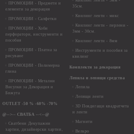
Квилинг ленти - 3мм -
ПРОМОЦИИ - Предмети и
35см.
елементи за декорация
Квилинг ленти - микс
ПРОМОЦИИ - Салфетки
Квилинг ленти - перлени -
ПРОМОЦИИ - Хоби
3мм - 30см.
перфоратори, инструменти и
пособия
Квилинг ленти - 8мм
ПРОМОЦИИ - Платна за
Инструменти и пособия за
рисуване
квилинг
ПРОМОЦИИ - Полимерна
Комплекти за декорация
глина
Лепила и лепящи средства
ПРОМОЦИИ - Метални
Висулки за Декорация и
Лепила
Бижута
Лепящи ленти
OUTLET -50 % -60% -70%
3D Повдигащи квадратчета
и ленти
@-->-- СВАТБА --<--@
Магнити
Сватбени Декупажни
хартии, дизайнерски хартии,
Велкро