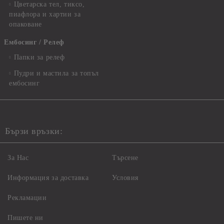
Цветарска тел, тиксо,
пиафлора и хартии за
опаковане
Ембосинг / Релеф
Папки за релеф
Пудри и мастила за топъл
ембосинг
Бързи връзки:
За Нас
Търсене
Информация за доставка
Условия
Рекламации
Пишете ни