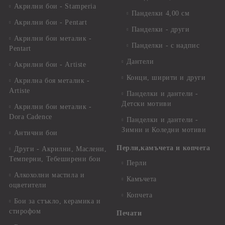
Акрилни бои - Stamperia
Панделки 4,00 см
Акрилни бои - Pentart
Панделки - други
Акрилни бои металик -
Панделки - с надпис
Pentart
Дантели
Акрилни бои - Artiste
Конци, ширити и други
Акрилна боя металик -
Artiste
Панделки и дантели -
Детски мотиви
Акрилни бои металик -
Dora Cadence
Панделки и дантели -
Зимни и Коледни мотиви
Антични бои
Перли,камъчета и копчета
Други - Акрилни, Маслени,
Темперни, Тебеширени бои
Перли
Алкохолни мастила и
Камъчета
оцветители
Копчета
Бои за стъкло, керамика и
стирофом
Печати