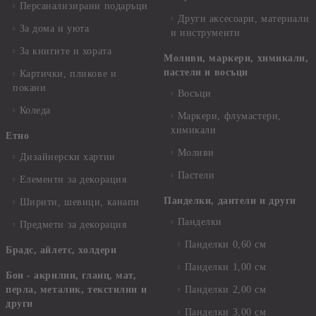
Персанализирани подаръци
Други аксесоари, материали
За дома и уюта
и инструменти
За книгите и хората
Моливи, маркери, химикали,
пастели и восъци
Картички, пликове и
покани
Восъци
Коледа
Маркери, флумастери,
химикали
Етно
Моливи
Дизайнерски хартии
Пастели
Елементи за декорация
Панделки, дантели и други
Ширити, шевици, канапи
Панделки
Предмети за декорация
Панделки 0,60 см
Брадс, айлетс, холдери
Панделки 1,00 см
Бои - акрилни, гланц, мат,
перла, металик, текстилни и
Панделки 2,00 см
други
Панделки 3,00 см