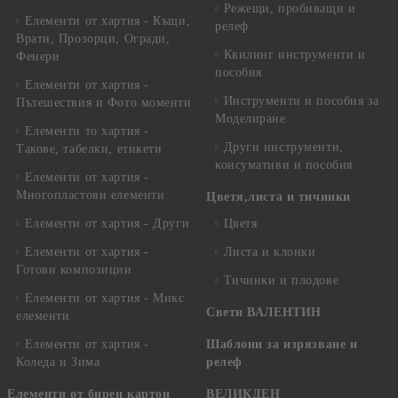
Режещи, пробиващи и
Елементи от хартия - Къщи,
релеф
Врати, Прозорци, Огради,
Квилинг инструменти и
Фенери
пособия
Елементи от хартия -
Инструменти и пособия за
Пътешествия и Фото моменти
Моделиране
Елементи то хартия -
Други инструменти,
Такове, табелки, етикети
консумативи и пособия
Елементи от хартия -
Многопластови елементи
Цветя,листа и тичинки
Елементи от хартия - Други
Цветя
Елементи от хартия -
Листа и клонки
Готови композиции
Тичинки и плодове
Елементи от хартия - Микс
Свети ВАЛЕНТИН
елементи
Елементи от хартия -
Шаблони за изрязване и
Коледа и Зима
релеф
Елементи от бирен картон
ВЕЛИКДЕН