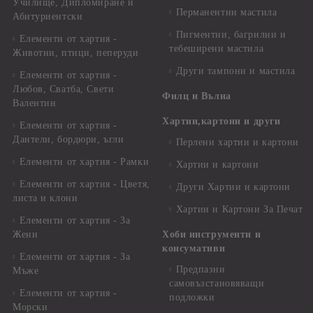
Училище, Дипломиране и
Перманентни мастила
Абитуриентски
Пигментни, багрилни и
Елементи от хартия -
тебеширени мастила
Животни, птици, пеперуди
Други тампони и мастила
Елементи от хартия -
Любов, Сватба, Свети
Филц и Вълна
Валентин
Хартии,картони и други
Елементи от хартия -
Дантели, бордюри, ъгли
Перлени хартии и картони
Елементи от хартия - Рамки
Хартии и картони
Елементи от хартия - Цветя,
Други Хартии и картони
листа и клони
Хартии и Картони За Печат
Елементи от хартия - За
Жени
Хоби инструменти и
консумативи
Елементи от хартия - За
Предпазни
Мъже
самовъзстановяващи
Елементи от хартия -
подложки
Морски