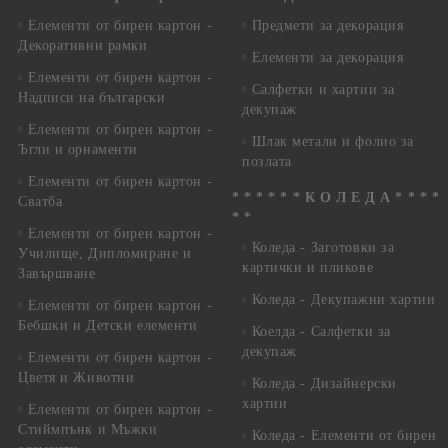
Елементи от бирен картон -
Предмети за декорация
Декоративни рамки
Елементи за декорация
Елементи от бирен картон -
Салфетки и хартии за
Надписи на български
декупаж
Елементи от бирен картон -
Шлак метали и фолио за
Ъгли и орнаменти
позлата
Елементи от бирен картон -
* * * * * * К О Л Е Д А * * * *
Сватба
* *
Елементи от бирен картон -
Коледа - Заготовки за
Училище, Дипломиране и
картички и пликове
Завършване
Коледа - Декупажни хартии
Елементи от бирен картон -
Бебшки и Детски елементи
Коелда - Салфетки за
декупаж
Елементи от бирен картон -
Цветя и Животни
Коледа - Дизайнерски
хартии
Елементи от бирен картон -
Стиймпънк и Мъжки
Коледа - Eлементи от бирен