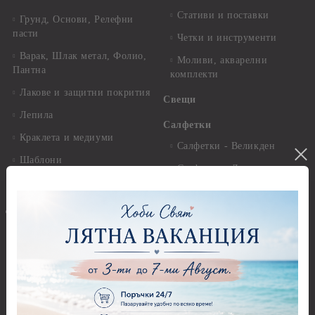
Стативи и поставки
Грунд, Основи, Релефни
пасти
Четки и инструменти
Варак, Шлак метал, Фолио,
Моливи, акварелни
Пантна
комплекти
Лакове и защитни покрития
Свещи
Лепила
Салфетки
Краклета и медиуми
Салфетки - Великден
Шаблони
Салфетки - Детски
Инструменти и пособия
Салфетки - Животни, птици
и насекоми
Дизайнерски хартии
Салфетки - Коледни и
Дизайнерски хартии - 15.20
Зимни
х 15.20 см.
Салфетки - Морски
Дизайнерски хартии - 20.30
х 20.30 см.
Салфетки - Музика
Дизайнерски хартии - 30.50
Салфетки - Пеперуди