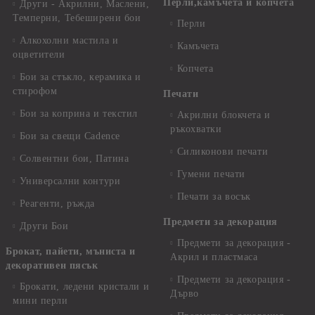
Перли,камъчета и копчета
Други - Акрилни, Маслени,
Темперни, Тебеширени бои
Перли
Алкохолни мастила и
Камъчета
оцветители
Копчета
Бои за стъкло, керамика и
стирофом
Печати
Бои за коприна и текстил
Акрилни блокчета и
ръкохватки
Бои за свещи Cadence
Силиконови печати
Солвентни бои, Патина
Гумени печати
Универсални контури
Печати за восък
Реагенти, ръжда
Предмети за декорация
Други Бои
Предмети за декорация -
Брокат, пайети, мъниста и
Акрил и пластмаса
декоративен пясък
Предмети за декорация -
Брокати, ледени кристали и
Дърво
мини перли