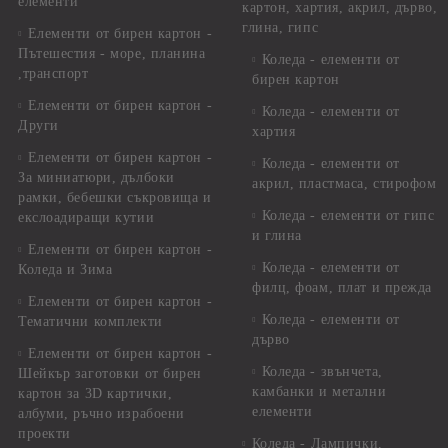
елементи
картон, хартия, акрил, дърво,
глина, гипс
Елементи от бирен картон -
Пътешестия - море, планина
Коледа - елементи от
,транспорт
бирен картон
Елементи от бирен картон -
Коледа - елементи от
Други
хартия
Елементи от бирен картон -
Коледа - елементи от
За миниатюри, дълбоки
акрил, пластмаса, стирофом
рамки, бебешки съкровища и
Коледа - елементи от гипс
екслоадиращи кутии
и глина
Елементи от бирен картон -
Коледа - елементи от
Коледа и Зима
филц, фоам, плат и прежда
Елементи от бирен картон -
Коледа - елементи от
Тематични комплекти
дърво
Елементи от бирен картон -
Коледа - звънчета,
Шейкър заготовки от бирен
камбанки и метални
картон за 3D картички,
елементи
албуми, ръчно израбоени
проекти
Коледа - Лампички,