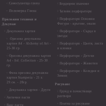
Самосъхнеща глина
Бордюрни пънчове
Полимерна Глина
Ъглови перфоратори
Перфоратори Основни
Приложни техники и
Фигури - кръгове, овали
Декупаж
Декупажна хартия
Перфоратори - Сърца и
звезди
Оризова декупажна
хартия А4 - Alchemy of Art -
Перфоратори - Цветя, листа
25-30 гр.
и клонки
Оризова декупажна хартия
Перфоратори - Детски
А4 - Itd. Collection - 25-30
Перфоратори - Животни
гр.
Перфоратори - Коледни и
Фина оризова декупажна
Зимни
хартия Stamperia - 21 х
29.см. - 28гр.
Рисуване
Декупажна хартия - Други
Грунд и почистващи
разтвори
Антични пасти
Платна за рисуване
Вакс пасти