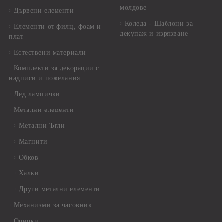
молдове
Дървени елементи
Коледа - Шаблони за
Елементи от филц, фоам и
декупаж и изрязване
плат
Естествени материали
Комплекти за декорации с
надписи и пожелания
Лед лампички
Метални елементи
Метални Ъгли
Магнити
Обков
Халки
Други метални елементи
Механизми за часовник
Очички