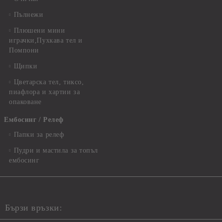
Пълнежи
Плюшени мини
играчки,Пухкава тел и
Помпони
Щипки
Цветарска тел, тиксо,
пиафлора и хартии за
опаковане
Ембосинг / Релеф
Папки за релеф
Пудри и мастила за топъл
ембосинг
Бързи връзки: