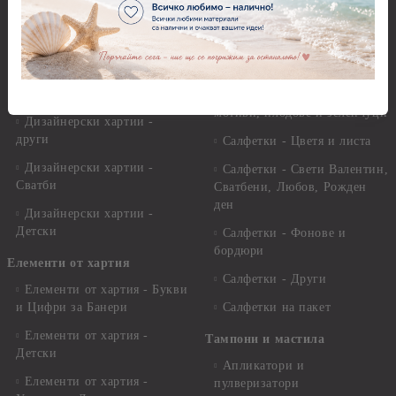
х 30.50 см.
Салфетки - Рози
Дизайнерски хартии - 21,00
х 29,70 см
Салфетки - Пътешествия и
пейзажи
Дизайнерски хартии - 15.20
x 30.50 см.
Салфетки - Кухненски
мотиви, плодове и зеленчуци
Дизайнерски хартии -
други
Салфетки - Цветя и листа
Дизайнерски хартии -
Салфетки - Свети Валентин,
Сватби
Сватбени, Любов, Рожден
ден
Дизайнерски хартии -
Детски
Салфетки - Фонове и
бордюри
Елементи от хартия
Салфетки - Други
Елементи от хартия - Букви
и Цифри за Банери
Салфетки на пакет
Елементи от хартия -
Тампони и мастила
Детски
Апликатори и
Елементи от хартия -
пулверизатори