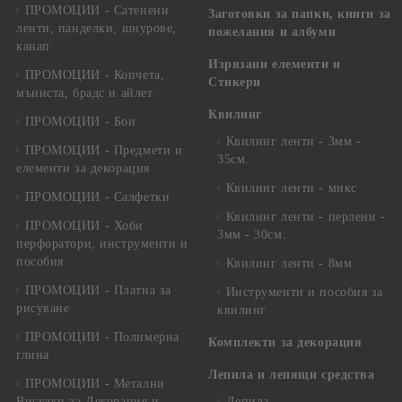
ПРОМОЦИИ - Сатенени
Заготовки за папки, книги за
ленти, панделки, шнурове,
пожелания и албуми
канап
Изрязани елементи и
ПРОМОЦИИ - Копчета,
Стикери
мъниста, брадс и айлет
Квилинг
ПРОМОЦИИ - Бои
Квилинг ленти - 3мм -
ПРОМОЦИИ - Предмети и
35см.
елементи за декорация
Квилинг ленти - микс
ПРОМОЦИИ - Салфетки
Квилинг ленти - перлени -
ПРОМОЦИИ - Хоби
3мм - 30см.
перфоратори, инструменти и
пособия
Квилинг ленти - 8мм
ПРОМОЦИИ - Платна за
Инструменти и пособия за
рисуване
квилинг
ПРОМОЦИИ - Полимерна
Комплекти за декорация
глина
Лепила и лепящи средства
ПРОМОЦИИ - Метални
Висулки за Декорация и
Лепила