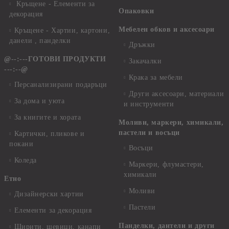
Кръщене - Елементи за
Опаковки
декорация
Мебелен обков и аксесоари
Кръщене - Хартии, картони,
данели , панделки
Дръжки
@--:---ГОТОВИ ПРОДУКТИ
Закачалки
---:--@
Крака за мебели
Персанализирани подаръци
Други аксесоари, материали
За дома и уюта
и инструменти
За книгите и хората
Моливи, маркери, химикали,
пастели и восъци
Картички, пликове и
покани
Восъци
Коледа
Маркери, флумастери,
химикали
Етно
Моливи
Дизайнерски хартии
Пастели
Елементи за декорация
Панделки, дантели и други
Ширити, шевици, канапи