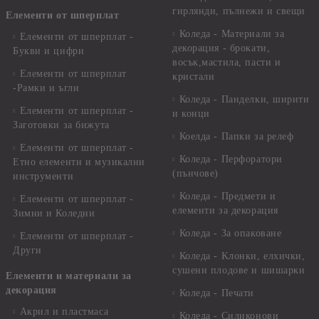
гирлянди, пълнежи и свещи
Елементи от шперплат
Коледа - Материали за
Елементи от шперплат -
декорация - брокати,
Букви и цифри
восък,мастила, пасти и
Елементи от шперплат
кристали
-Рамки и ъгли
Коледа - Панделки, ширити
Елементи от шперплат -
и конци
Заготовки за бижута
Коелда - Папки за релеф
Елементи от шперплат -
Коледа - Перфоратори
Етно елементи и музикални
(пънчове)
инструменти
Коледа - Предмети и
Елементи от шперплат -
елементи за декорация
Зимни и Коледни
Коледа - За опаковане
Елементи от шперплат -
Други
Коледа - Kлонки, елхички,
сушени плодове и шишарки
Елементи и материали за
декорация
Коледа - Печати
Акрил и пластмаса
Коледа - Силиконови