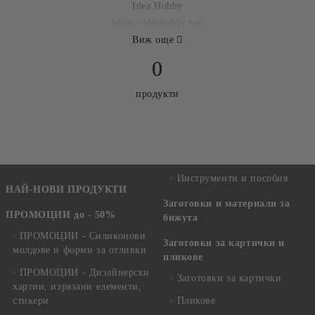
Idea Hobby
https://ideahobby.bg/
Виж още
0
продукти
Инструменти и пособия
НАЙ-НОВИ ПРОДУКТИ
Заготовки и материали за
ПРОМОЦИИ до - 50%
бижута
ПРОМОЦИИ - Силиконови
Заготовки за картички и
молдове и форми за отливки
пликове
ПРОМОЦИИ - Дизайнерски
Заготовки за картички
хартии, изрязани елементи,
стикери
Пликове