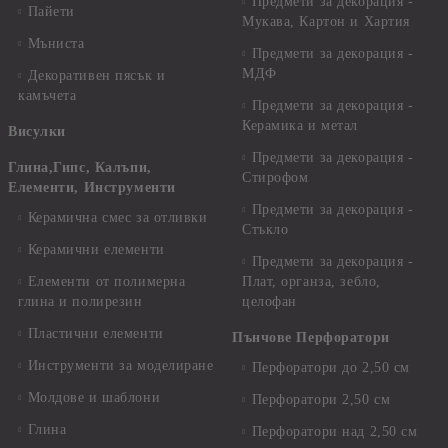
Предмети за декорация -
Пайети
Мукава, Картон и Хартия
Мъниста
Предмети за декорация -
МДФ
Декоративен пясък и
камъчета
Предмети за декорация -
Керамика и метал
Висулки
Предмети за декорация -
Глина,Гипс, Калъпи,
Стирофом
Елементи, Инструменти
Предмети за декорация -
Керамична смес за отливки
Стъкло
Керамични елементи
Предмети за декорация -
Елементи от полимерна
Плат, органза, зебло,
глина и полирезин
целофан
Пластични елементи
Пънчове Перфоратори
Инструменти за моделиране
Перфоратори до 2,50 см
Молдове и шаблони
Перфоратори 2,50 см
Глина
Перфоратори над 2,50 см