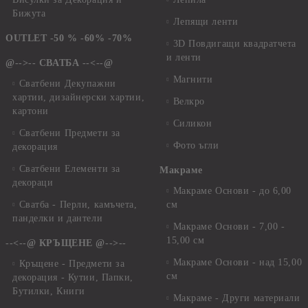
Бижута
Лепящи ленти
OUTLET -50 % -60% -70%
3D Повдигащи квадратчета
и ленти
@-->-- СВАТБА --<--@
Магнити
Сватбени Декупажни
хартии, дизайнерски хартии,
Велкро
картони
Силикон
Сватбени Предмети за
Фото ъгли
декорация
Сватбени Елементи за
Макраме
декораци
Макраме Основи - до 6,00
Сватба - Перли, камъчета,
см
панделки и дантели
Макраме Основи - 7,00 -
15,00 см
--<--@ КРЪЩЕНЕ @-->--
Макраме Основи - над 15,00
Кръщене - Предмети за
см
декорация - Кутии, Папки,
Бутилки, Книги
Макраме - Други материали