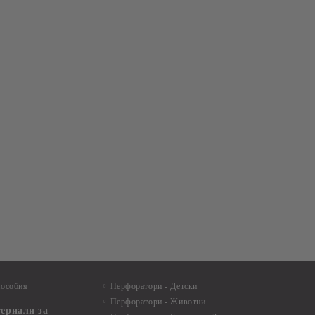
пособия
Перфоратори - Детски
Перфоратори - Животни
териали за