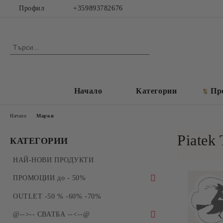
Профил
+359893782676
Начало
Категории
Пр
Начало
Марки
Piatek
КАТЕГОРИИ
НАЙ-НОВИ ПРОДУКТИ
ПРОМОЦИИ до - 50%
ПРОМОЦИИ - Силиконови молдове и
OUTLET -50 % -60% -70%
форми за отливки
@-->-- СВАТБА --<--@