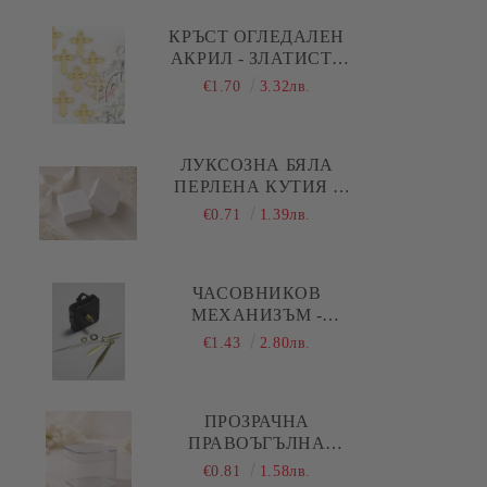
Коледа - Kлонки, елхички, сушени
плодове и шишарки
КРЪСТ ОГЛЕДАЛЕН
АКРИЛ - ЗЛАТИСТ -
Коледа - Печати
10 БР.
€1.70
3.32лв.
Коледа - Силиконови молдове
Коледа - Шаблони за декупаж и
ЛУКСОЗНА БЯЛА
изрязване
ПЕРЛЕНА КУТИЯ -
5,00 Х 5,00 Х 1,50 СМ
€0.71
1.39лв.
ЧАСОВНИКОВ
МЕХАНИЗЪМ -
ПЛАВЕН ( ДЪЛГА
€1.43
2.80лв.
РЕЗБА ) - ЗЛАТИСТИ
ПРАВИ СТРЕЛКИ
ПРОЗРАЧНА
ПРАВОЪГЪЛНА
АКРИЛНА КУТИЯ С
€0.81
1.58лв.
КАПАК И ОБЛИ