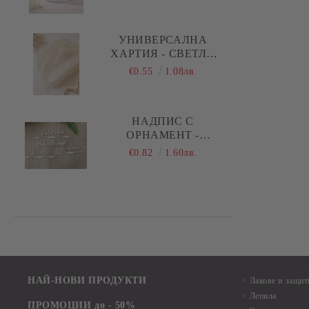
РЪБОВЕ - 1 БР.
УНИВЕРСАЛНА
ХАРТИЯ - СВЕТЛО
БЕЖОВО - 29,00 Х
€0.55
1.08лв.
28,50 СМ - 5 ЛИСТА
НАДПИС С
ОРНАМЕНТ -
БЕБЕШКИ
€0.82
1.60лв.
СЪКРОВИЩА,
КОСИЧКА, КРЪСТЧЕ -
1 КОМПЛЕКТА
НАЙ-НОВИ ПРОДУКТИ
Лакове и защит
Лепила
ПРОМОЦИИ до - 50%