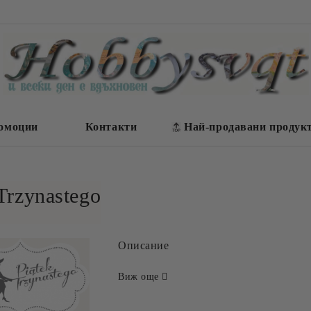
омоции
Контакти
Най-продавани продук
 Trzynastego
Описание
Виж още