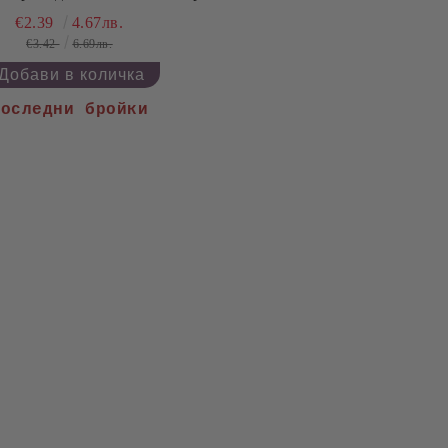
€2.39
4.67лв.
€3.42
6.69лв.
Последни бройки