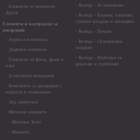
Коледа - За опаковане
Елементи от шперплат -
Други
Коледа - Kлонки, елхички,
сушени плодове и шишарки
Елементи и материали за
декорация
Коледа - Печати
Акрил и пластмаса
Коледа - Силиконови
молдове
Дървени елементи
Коледа - Шаблони за
Елементи от филц, фоам и
декупаж и изрязване
плат
Естествени материали
Комплекти за декорации с
надписи и пожелания
Лед лампички
Метални елементи
Метални Ъгли
Магнити