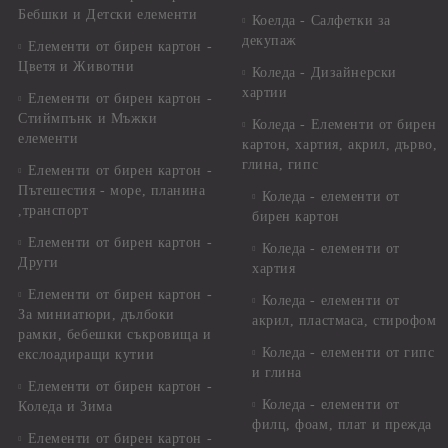
Бебшки и Детски елементи
Коелда - Салфетки за
декупаж
Елементи от бирен картон -
Цветя и Животни
Коледа - Дизайнерски
хартии
Елементи от бирен картон -
Стиймпънк и Мъжки
Коледа - Eлементи от бирен
елементи
картон, хартия, акрил, дърво,
глина, гипс
Елементи от бирен картон -
Пътешестия - море, планина
Коледа - елементи от
,транспорт
бирен картон
Елементи от бирен картон -
Коледа - елементи от
Други
хартия
Елементи от бирен картон -
Коледа - елементи от
За миниатюри, дълбоки
акрил, пластмаса, стирофом
рамки, бебешки съкровища и
Коледа - елементи от гипс
екслоадиращи кутии
и глина
Елементи от бирен картон -
Коледа - елементи от
Коледа и Зима
филц, фоам, плат и прежда
Елементи от бирен картон -