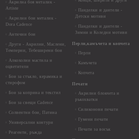
Конци, ширити и други
Акрилна боя металик -
Artiste
Панделки и дантели -
Детски мотиви
Акрилни бои металик -
Dora Cadence
Панделки и дантели -
Зимни и Коледни мотиви
Антични бои
Перли,камъчета и копчета
Други - Акрилни, Маслени,
Темперни, Тебеширени бои
Перли
Алкохолни мастила и
Камъчета
оцветители
Копчета
Бои за стъкло, керамика и
стирофом
Печати
Бои за коприна и текстил
Акрилни блокчета и
ръкохватки
Бои за свещи Cadence
Силиконови печати
Солвентни бои, Патина
Гумени печати
Универсални контури
Печати за восък
Реагенти, ръжда