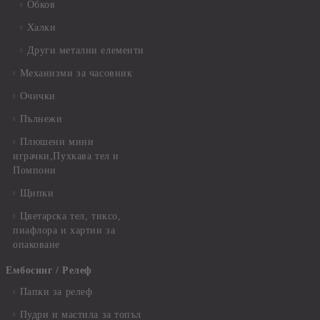
Обков
Халки
Други метални елементи
Механизми за часовник
Очички
Пълнежи
Плюшени мини
играчки,Пухкава тел и
Помпони
Щипки
Цветарска тел, тиксо,
пиафлора и хартии за
опаковане
Ембосинг / Релеф
Папки за релеф
Пудри и мастила за топъл