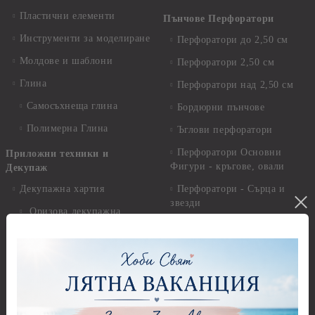
Пластични елементи
Пънчове Перфоратори
Инструменти за моделиране
Перфоратори до 2,50 см
Молдове и шаблони
Перфоратори 2,50 см
Глина
Перфоратори над 2,50 см
Самосъхнеща глина
Бордюрни пънчове
Полимерна Глина
Ъглови перфоратори
Перфоратори Основни
Приложни техники и
Фигури - кръгове, овали
Декупаж
Декупажна хартия
Перфоратори - Сърца и
звезди
Оризова декупажна
хартия А4 - Alchemy of Art -
Перфоратори - Цветя, листа
25-30 гр.
и клонки
Оризова декупажна хартия
Перфоратори - Детски
А4 - Itd. Collection - 25-30
Перфоратори - Животни
гр.
Перфоратори - Коледни и
Фина оризова декупажна