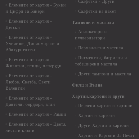
Салфетки - Други
Елементи от хартия - Букви
и Цифри за Банери
Салфетки на пакет
Елементи от хартия -
Тампони и мастила
Детски
Апликатори и
Елементи от хартия -
пулверизатори
Училище, Дипломиране и
Перманентни мастила
Абитуриентски
Пигментни, багрилни и
Елементи от хартия -
тебеширени мастила
Животни, птици, пеперуди
Други тампони и мастила
Елементи от хартия -
Любов, Сватба, Свети
Филц и Вълна
Валентин
Хартии,картони и други
Елементи от хартия -
Дантели, бордюри, ъгли
Перлени хартии и картони
Елементи от хартия - Рамки
Хартии и картони
Елементи от хартия - Цветя,
Други Хартии и картони
листа и клони
Хартии и Картони За Печат