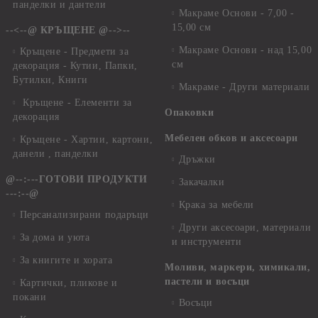
панделки и дантели
Макраме Основи - 7,00 -
15,00 см
--<--@ КРЪЩЕНЕ @-->--
Макраме Основи - над 15,00
Кръщене - Предмети за
см
декорация - Кутии, Папки,
Бутилки, Книги
Макраме - Други материали
Кръщене - Елементи за
Опаковки
декорация
Мебелен обков и аксесоари
Кръщене - Хартии, картони,
данели , панделки
Дръжки
@--:---ГОТОВИ ПРОДУКТИ
Закачалки
---:--@
Крака за мебели
Персанализирани подаръци
Други аксесоари, материали
За дома и уюта
и инструменти
За книгите и хората
Моливи, маркери, химикали,
пастели и восъци
Картички, пликове и
покани
Восъци