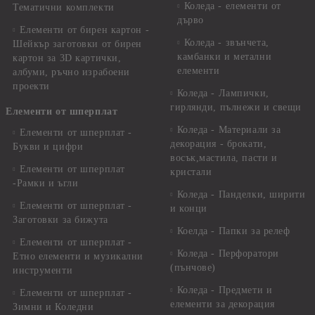
Коледа - елементи от
Тематични комплекти
дърво
Елементи от бирен картон -
Коледа - звънчета,
Шейкър заготовки от бирен
камбанки и метални
картон за 3D картички,
елементи
албуми, ръчно израбоени
проекти
Коледа - Лампички,
гирлянди, пълнежи и свещи
Елементи от шперплат
Коледа - Материали за
Елементи от шперплат -
декорация - брокати,
Букви и цифри
восък,мастила, пасти и
Елементи от шперплат
кристали
-Рамки и ъгли
Коледа - Панделки, ширити
Елементи от шперплат -
и конци
Заготовки за бижута
Коелда - Папки за релеф
Елементи от шперплат -
Коледа - Перфоратори
Етно елементи и музикални
(пънчове)
инструменти
Коледа - Предмети и
Елементи от шперплат -
елементи за декорация
Зимни и Коледни