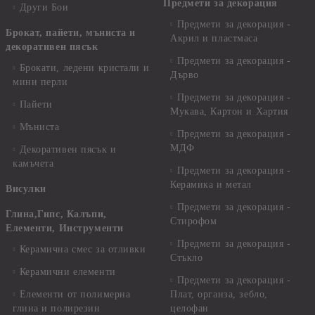
Предмети за декорация
Други Бои
Предмети за декорация -
Брокат, пайети, мъниста и
Акрил и пластмаса
декоративен пясък
Предмети за декорация -
Брокати, ледени кристали и
Дърво
мини перли
Предмети за декорация -
Пайети
Мукава, Картон и Хартия
Мъниста
Предмети за декорация -
МДФ
Декоративен пясък и
камъчета
Предмети за декорация -
Керамика и метал
Висулки
Предмети за декорация -
Глина,Гипс, Калъпи,
Стирофом
Елементи, Инструменти
Предмети за декорация -
Керамична смес за отливки
Стъкло
Керамични елементи
Предмети за декорация -
Елементи от полимерна
Плат, органза, зебло,
глина и полирезин
целофан