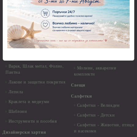
Зимни
хартия Stamperia - 21 х
29.см. - 28гр.
Рисуване
Декупажна хартия - Други
Грунд и почистващи
разтвори
Антични пасти
Платна за рисуване
Вакс пасти
Стативи и поставки
Грунд, Основи, Релефни
пасти
Четки и инструменти
Варак, Шлак метал, Фолио,
Моливи, акварелни
Пантна
комплекти
Лакове и защитни покрития
Свещи
Лепила
Салфетки
Краклета и медиуми
Салфетки - Великден
Шаблони
Салфетки - Детски
Инструменти и пособия
Салфетки - Животни, птици
и насекоми
Дизайнерски хартии