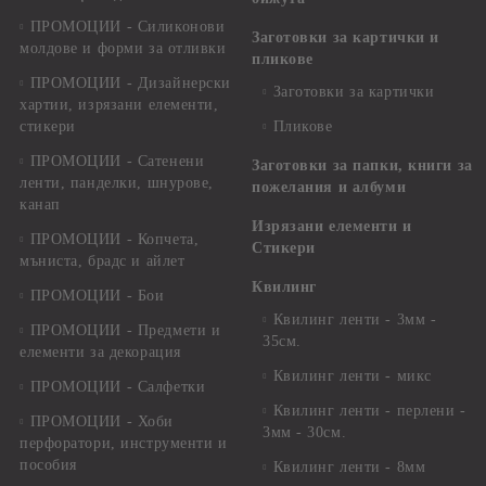
ПРОМОЦИИ - Силиконови
Заготовки за картички и
молдове и форми за отливки
пликове
ПРОМОЦИИ - Дизайнерски
Заготовки за картички
хартии, изрязани елементи,
стикери
Пликове
ПРОМОЦИИ - Сатенени
Заготовки за папки, книги за
ленти, панделки, шнурове,
пожелания и албуми
канап
Изрязани елементи и
ПРОМОЦИИ - Копчета,
Стикери
мъниста, брадс и айлет
Квилинг
ПРОМОЦИИ - Бои
Квилинг ленти - 3мм -
ПРОМОЦИИ - Предмети и
35см.
елементи за декорация
Квилинг ленти - микс
ПРОМОЦИИ - Салфетки
Квилинг ленти - перлени -
ПРОМОЦИИ - Хоби
3мм - 30см.
перфоратори, инструменти и
пособия
Квилинг ленти - 8мм