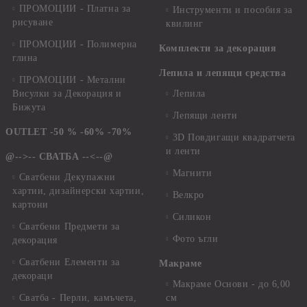
ПРОМОЦИИ - Платна за
Инструменти и пособия за
рисуване
квилинг
ПРОМОЦИИ - Полимерна
Комплекти за декорация
глина
Лепила и лепящи средства
ПРОМОЦИИ - Метални
Висулки за Декорация и
Лепила
Бижута
Лепящи ленти
OUTLET -50 % -60% -70%
3D Повдигащи квадратчета
и ленти
@-->-- СВАТБА --<--@
Магнити
Сватбени Декупажни
хартии, дизайнерски хартии,
Велкро
картони
Силикон
Сватбени Предмети за
Фото ъгли
декорация
Сватбени Елементи за
Макраме
декораци
Макраме Основи - до 6,00
Сватба - Перли, камъчета,
см