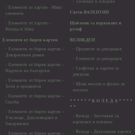
Тичинки и плодове
Елементи от хартия - Микс
Свети ВАЛЕНТИН
елементи
Елементи от хартия -
Шаблони за изрязване и
Коледа и Зима
релеф
Елементи от бирен картон
ВЕЛИКДЕН
Елементи от бирен картон -
Предмети за декорация
Декоративни рамки
Елементи за декорация
Елементи от бирен картон -
Салфетки и хартии за
Надписи на български
декупаж
Елементи от бирен картон -
Шлак метали и фолио за
Ъгли и орнаменти
позлата
Елементи от бирен картон -
* * * * * * К О Л Е Д А * * * *
Сватба
* *
Елементи от бирен картон -
Коледа - Заготовки за
Училище, Дипломиране и
картички и пликове
Завършване
Коледа - Декупажни хартии
Елементи от бирен картон -