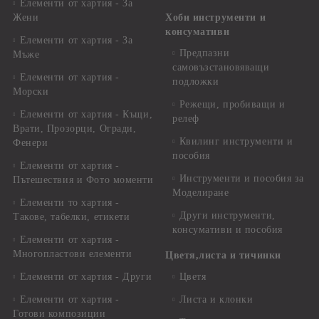
Елементи от хартия - За
Жени
Хоби инструменти и
консумативи
Елементи от хартия - За
Предпазни
Мъже
самовъзстановяващи
Елементи от хартия -
подложки
Морски
Режещи, пробиващи и
Елементи от хартия - Къщи,
релеф
Врати, Прозорци, Огради,
Квилинг инструменти и
Фенери
пособия
Елементи от хартия -
Инструменти и пособия за
Пътешествия и Фото моменти
Моделиране
Елементи то хартия -
Други инструменти,
Такове, табелки, етикети
консумативи и пособия
Елементи от хартия -
Многопластови елементи
Цветя,листа и тичинки
Елементи от хартия - Други
Цветя
Елементи от хартия -
Листа и клонки
Готови композиции