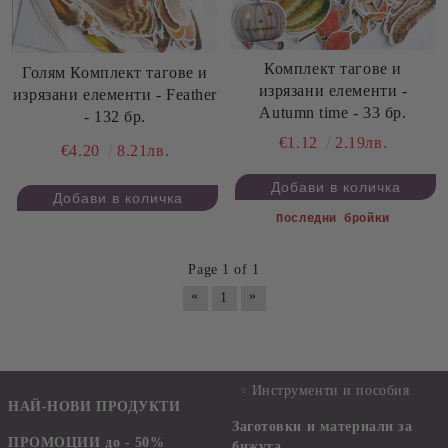
Комплект тагове и
Голям Комплект тагове и
изрязани елементи -
изрязани елементи - Feather
Autumn time - 33 бр.
- 132 бр.
€1.12
2.19лв.
€4.20
8.21лв.
Последни бройки
Page 1 of 1
«
»
1
Инструменти и пособия
НАЙ-НОВИ ПРОДУКТИ
Заготовки и материали за
ПРОМОЦИИ до - 50%
бижута