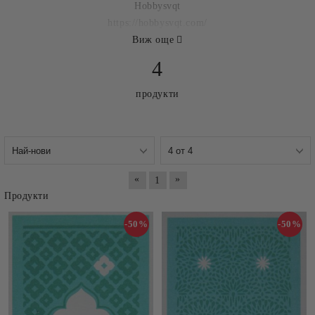
Hobbysvqt
https://hobbysvqt.com/
Виж още
4
продукти
«
»
1
Продукти
-50%
-50%