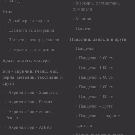
Коледа
Маркери, флумастери,
химикали
Етно
Моливи
Дизайнерски хартии
Пастели
Елементи за декорация
Панделки, дантели и други
Ширити, шевици, канапи
Панделки
Предмети за декорация
Панделки 0,60 см
Брадс, айлетс, холдери
Панделки 1,00 см
Бои - акрилни, гланц, мат,
перла, металик, текстилни и
Панделки 2,00 см
други
Панделки 3,00 см
Акрилни бои - Stamperia
Панделки 4,00 см
Акрилни бои - Pentart
Панделки - други
Акрилни бои металик -
Панделки - с надпис
Pentart
Дантели
Акрилни бои - Artiste