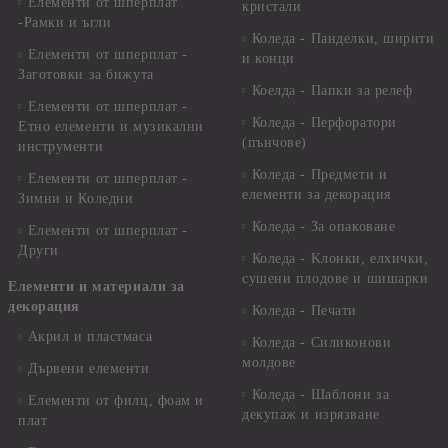
Елементи от шперплат
кристали
-Рамки и ъгли
Коледа - Панделки, ширити
Елементи от шперплат -
и конци
Заготовки за бижута
Коелда - Папки за релеф
Елементи от шперплат -
Коледа - Перфоратори
Етно елементи и музикални
(пънчове)
инструменти
Коледа - Предмети и
Елементи от шперплат -
елементи за декорация
Зимни и Коледни
Коледа - За опаковане
Елементи от шперплат -
Други
Коледа - Kлонки, елхички,
сушени плодове и шишарки
Елементи и материали за
декорация
Коледа - Печати
Акрил и пластмаса
Коледа - Силиконови
молдове
Дървени елементи
Коледа - Шаблони за
Елементи от филц, фоам и
декупаж и изрязване
плат