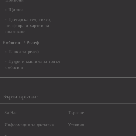
Помпони
Щипки
Цветарска тел, тиксо,
пиафлора и хартии за
опаковане
Ембосинг / Релеф
Папки за релеф
Пудри и мастила за топъл
ембосинг
Бързи връзки:
За Нас
Търсене
Информация за доставка
Условия