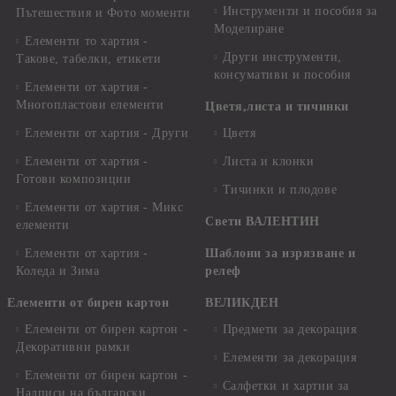
Инструменти и пособия за
Пътешествия и Фото моменти
Моделиране
Елементи то хартия -
Други инструменти,
Такове, табелки, етикети
консумативи и пособия
Елементи от хартия -
Многопластови елементи
Цветя,листа и тичинки
Елементи от хартия - Други
Цветя
Елементи от хартия -
Листа и клонки
Готови композиции
Тичинки и плодове
Елементи от хартия - Микс
Свети ВАЛЕНТИН
елементи
Елементи от хартия -
Шаблони за изрязване и
Коледа и Зима
релеф
Елементи от бирен картон
ВЕЛИКДЕН
Елементи от бирен картон -
Предмети за декорация
Декоративни рамки
Елементи за декорация
Елементи от бирен картон -
Салфетки и хартии за
Надписи на български