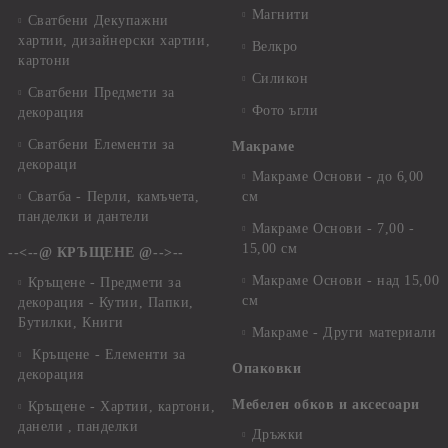
Магнити
Сватбени Декупажни
хартии, дизайнерски хартии,
Велкро
картони
Силикон
Сватбени Предмети за
Фото ъгли
декорация
Сватбени Елементи за
Макраме
декораци
Макраме Основи - до 6,00
Сватба - Перли, камъчета,
см
панделки и дантели
Макраме Основи - 7,00 -
15,00 см
--<--@ КРЪЩЕНЕ @-->--
Макраме Основи - над 15,00
Кръщене - Предмети за
см
декорация - Кутии, Папки,
Бутилки, Книги
Макраме - Други материали
Кръщене - Елементи за
Опаковки
декорация
Мебелен обков и аксесоари
Кръщене - Хартии, картони,
данели , панделки
Дръжки