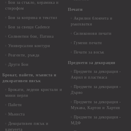
Бои за стъкло, керамика и
стирофом
Печати
Бои за коприна и текстил
Акрилни блокчета и
ръкохватки
Бои за свещи Cadence
Силиконови печати
Солвентни бои, Патина
Гумени печати
Универсални контури
Печати за восък
Реагенти, ръжда
Предмети за декорация
Други Бои
Предмети за декорация -
Брокат, пайети, мъниста и
Акрил и пластмаса
декоративен пясък
Предмети за декорация -
Брокати, ледени кристали и
Дърво
мини перли
Предмети за декорация -
Пайети
Мукава, Картон и Хартия
Мъниста
Предмети за декорация -
МДФ
Декоративен пясък и
камъчета