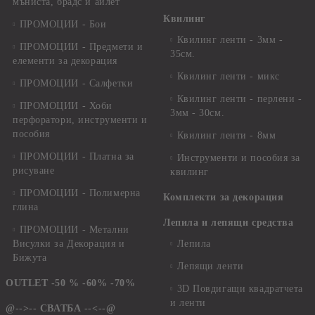
мъниста, брадс и айлет
Квилинг
ПРОМОЦИИ - Бои
Квилинг ленти - 3мм -
ПРОМОЦИИ - Предмети и
35см.
елементи за декорация
Квилинг ленти - микс
ПРОМОЦИИ - Салфетки
Квилинг ленти - перлени -
ПРОМОЦИИ - Хоби
3мм - 30см.
перфоратори, инструменти и
пособия
Квилинг ленти - 8мм
ПРОМОЦИИ - Платна за
Инструменти и пособия за
рисуване
квилинг
ПРОМОЦИИ - Полимерна
Комплекти за декорация
глина
Лепила и лепящи средства
ПРОМОЦИИ - Метални
Висулки за Декорация и
Лепила
Бижута
Лепящи ленти
OUTLET -50 % -60% -70%
3D Повдигащи квадратчета
и ленти
@-->-- СВАТБА --<--@