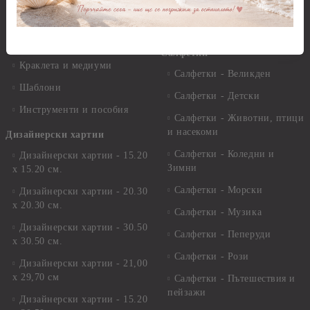
комплекти
Лакове и защитни покрития
Свещи
Лепила
Салфетки
Краклета и медиуми
Салфетки - Великден
Шаблони
Салфетки - Детски
Инструменти и пособия
Салфетки - Животни, птици
и насекоми
Дизайнерски хартии
Салфетки - Коледни и
Дизайнерски хартии - 15.20
Зимни
х 15.20 см.
Салфетки - Морски
Дизайнерски хартии - 20.30
х 20.30 см.
Салфетки - Музика
Дизайнерски хартии - 30.50
Салфетки - Пеперуди
х 30.50 см.
Салфетки - Рози
Дизайнерски хартии - 21,00
х 29,70 см
Салфетки - Пътешествия и
пейзажи
Дизайнерски хартии - 15.20