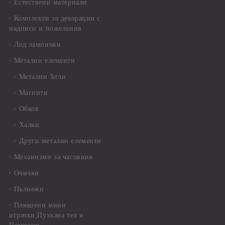
Естествени материали
Комплекти за декорации с
надписи и пожелания
Лед лампички
Метални елементи
Метални Ъгли
Магнити
Обков
Халки
Други метални елементи
Механизми за часовник
Очички
Пълнежи
Плюшени мини
играчки,Пухкава тел и