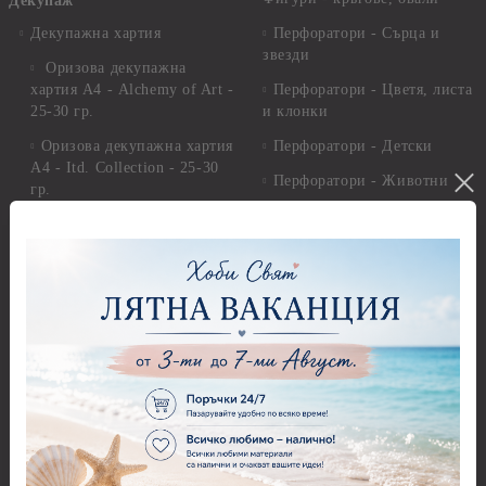
Декупаж
Декупажна хартия
Перфоратори - Сърца и
звезди
Оризова декупажна
хартия А4 - Alchemy of Art -
Перфоратори - Цветя, листа
25-30 гр.
и клонки
Оризова декупажна хартия
Перфоратори - Детски
А4 - Itd. Collection - 25-30
Перфоратори - Животни
гр.
Перфоратори - Коледни и
Фина оризова декупажна
Зимни
хартия Stamperia - 21 х
29.см. - 28гр.
Рисуване
Декупажна хартия - Други
Грунд и почистващи
разтвори
Антични пасти
Платна за рисуване
Вакс пасти
Стативи и поставки
Грунд, Основи, Релефни
пасти
Четки и инструменти
Варак, Шлак метал, Фолио,
Моливи, акварелни
Пантна