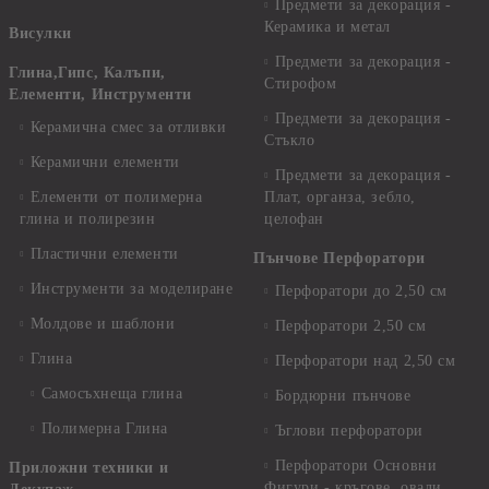
Предмети за декорация -
Керамика и метал
Висулки
Предмети за декорация -
Глина,Гипс, Калъпи,
Стирофом
Елементи, Инструменти
Предмети за декорация -
Керамична смес за отливки
Стъкло
Керамични елементи
Предмети за декорация -
Елементи от полимерна
Плат, органза, зебло,
глина и полирезин
целофан
Пластични елементи
Пънчове Перфоратори
Инструменти за моделиране
Перфоратори до 2,50 см
Молдове и шаблони
Перфоратори 2,50 см
Глина
Перфоратори над 2,50 см
Самосъхнеща глина
Бордюрни пънчове
Полимерна Глина
Ъглови перфоратори
Перфоратори Основни
Приложни техники и
Фигури - кръгове, овали