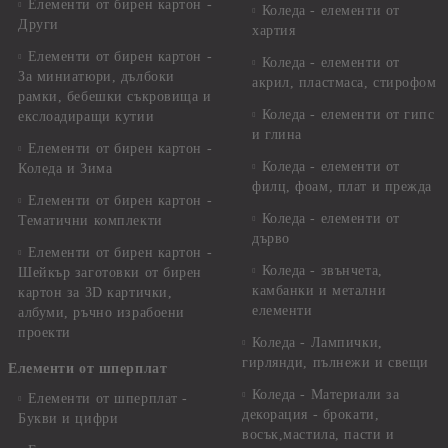
Елементи от бирен картон -
Коледа - елементи от
Други
хартия
Елементи от бирен картон -
Коледа - елементи от
За миниатюри, дълбоки
акрил, пластмаса, стирофом
рамки, бебешки съкровища и
Коледа - елементи от гипс
екслоадиращи кутии
и глина
Елементи от бирен картон -
Коледа - елементи от
Коледа и Зима
филц, фоам, плат и прежда
Елементи от бирен картон -
Коледа - елементи от
Тематични комплекти
дърво
Елементи от бирен картон -
Коледа - звънчета,
Шейкър заготовки от бирен
камбанки и метални
картон за 3D картички,
елементи
албуми, ръчно израбоени
проекти
Коледа - Лампички,
гирлянди, пълнежи и свещи
Елементи от шперплат
Коледа - Материали за
Елементи от шперплат -
декорация - брокати,
Букви и цифри
восък,мастила, пасти и