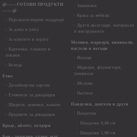
@--:---ГОТОВИ ПРОДУКТИ
Закачалки
---:--@
Крака за мебели
Персанализирани подаръци
Други аксесоари, материали
За дома и уюта
и инструменти
За книгите и хората
Моливи, маркери, химикали,
пастели и восъци
Картички, пликове и
покани
Восъци
Коледа
Маркери, флумастери,
химикали
Етно
Моливи
Дизайнерски хартии
Пастели
Елементи за декорация
Панделки, дантели и други
Ширити, шевици, канапи
Панделки
Предмети за декорация
Панделки 0,60 см
Брадс, айлетс, холдери
Панделки 1,00 см
Бои - акрилни, гланц, мат,