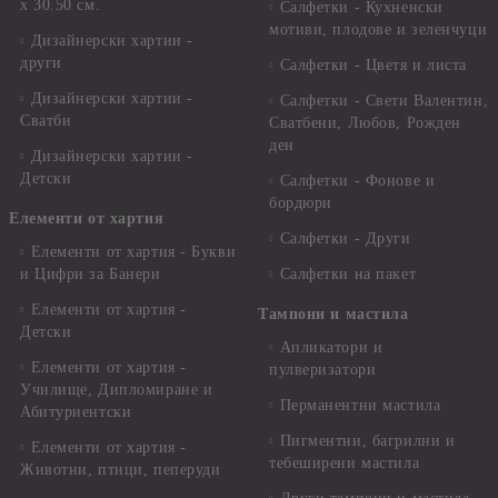
x 30.50 см.
Салфетки - Кухненски
мотиви, плодове и зеленчуци
Дизайнерски хартии -
други
Салфетки - Цветя и листа
Дизайнерски хартии -
Салфетки - Свети Валентин,
Сватби
Сватбени, Любов, Рожден
ден
Дизайнерски хартии -
Детски
Салфетки - Фонове и
бордюри
Елементи от хартия
Салфетки - Други
Елементи от хартия - Букви
и Цифри за Банери
Салфетки на пакет
Елементи от хартия -
Тампони и мастила
Детски
Апликатори и
Елементи от хартия -
пулверизатори
Училище, Дипломиране и
Перманентни мастила
Абитуриентски
Пигментни, багрилни и
Елементи от хартия -
тебеширени мастила
Животни, птици, пеперуди