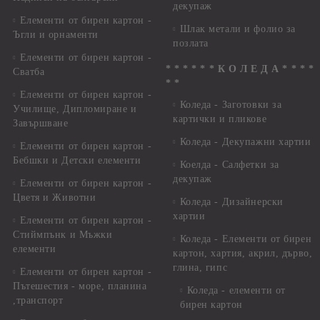
декупаж
Елементи от бирен картон -
Шлак метали и фолио за
Ъгли и орнаменти
позлата
Елементи от бирен картон -
* * * * * * К О Л Е Д А * * * *
Сватба
* *
Елементи от бирен картон -
Коледа - Заготовки за
Училище, Дипломиране и
картички и пликове
Завършване
Коледа - Декупажни хартии
Елементи от бирен картон -
Бебшки и Детски елементи
Коелда - Салфетки за
декупаж
Елементи от бирен картон -
Цветя и Животни
Коледа - Дизайнерски
хартии
Елементи от бирен картон -
Стиймпънк и Мъжки
Коледа - Eлементи от бирен
елементи
картон, хартия, акрил, дърво,
глина, гипс
Елементи от бирен картон -
Пътешестия - море, планина
Коледа - елементи от
,транспорт
бирен картон