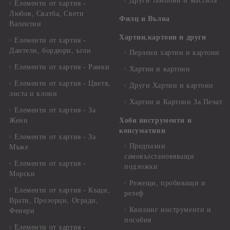
Други тампони и мастила
Елементи от хартия -
Любов, Сватба, Свети
Филц и Вълна
Валентин
Хартии,картони и други
Елементи от хартия -
Дантели, бордюри, ъгли
Перлени хартии и картони
Елементи от хартия - Рамки
Хартии и картони
Елементи от хартия - Цветя,
Други Хартии и картони
листа и клони
Хартии и Картони За Печат
Елементи от хартия - За
Жени
Хоби инструменти и
консумативи
Елементи от хартия - За
Предпазни
Мъже
самовъзстановяващи
Елементи от хартия -
подложки
Морски
Режещи, пробиващи и
Елементи от хартия - Къщи,
релеф
Врати, Прозорци, Огради,
Квилинг инструменти и
Фенери
пособия
Елементи от хартия -