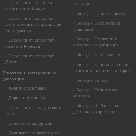
Елементи от шперплат -
и конци
Заготовки за бижута
Коелда - Папки за релеф
Елементи от шперплат -
Коледа - Перфоратори
Етно елементи и музикални
(пънчове)
инструменти
Коледа - Предмети и
Елементи от шперплат -
елементи за декорация
Зимни и Коледни
Коледа - За опаковане
Елементи от шперплат -
Други
Коледа - Kлонки, елхички,
сушени плодове и шишарки
Елементи и материали за
декорация
Коледа - Печати
Акрил и пластмаса
Коледа - Силиконови
молдове
Дървени елементи
Коледа - Шаблони за
Елементи от филц, фоам и
декупаж и изрязване
плат
Естествени материали
Комплекти за декорации с