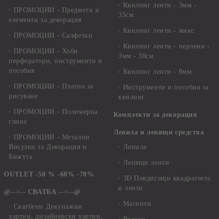
Квилинг ленти - 3мм -
ПРОМОЦИИ - Предмети и
35см.
елементи за декорация
Квилинг ленти - микс
ПРОМОЦИИ - Салфетки
Квилинг ленти - перлени -
ПРОМОЦИИ - Хоби
3мм - 30см.
перфоратори, инструменти и
пособия
Квилинг ленти - 8мм
ПРОМОЦИИ - Платна за
Инструменти и пособия за
рисуване
квилинг
ПРОМОЦИИ - Полимерна
Комплекти за декорация
глина
Лепила и лепящи средства
ПРОМОЦИИ - Метални
Висулки за Декорация и
Лепила
Бижута
Лепящи ленти
OUTLET -50 % -60% -70%
3D Повдигащи квадратчета
и ленти
@-->-- СВАТБА --<--@
Магнити
Сватбени Декупажни
хартии, дизайнерски хартии,