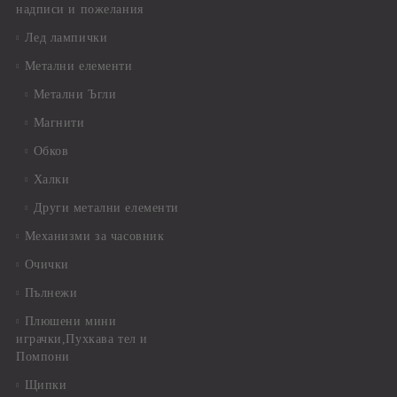
надписи и пожелания
Лед лампички
Метални елементи
Метални Ъгли
Магнити
Обков
Халки
Други метални елементи
Механизми за часовник
Очички
Пълнежи
Плюшени мини
играчки,Пухкава тел и
Помпони
Щипки