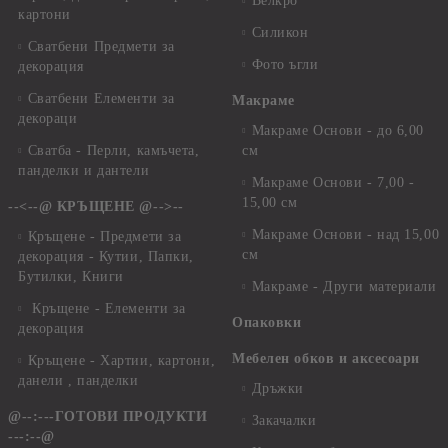
Велкро
картони
Силикон
Сватбени Предмети за
Фото ъгли
декорация
Сватбени Елементи за
Макраме
декораци
Макраме Основи - до 6,00
Сватба - Перли, камъчета,
см
панделки и дантели
Макраме Основи - 7,00 -
15,00 см
--<--@ КРЪЩЕНЕ @-->--
Макраме Основи - над 15,00
Кръщене - Предмети за
см
декорация - Кутии, Папки,
Бутилки, Книги
Макраме - Други материали
Кръщене - Елементи за
Опаковки
декорация
Мебелен обков и аксесоари
Кръщене - Хартии, картони,
данели , панделки
Дръжки
@--:---ГОТОВИ ПРОДУКТИ
Закачалки
---:--@