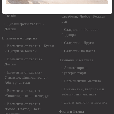
други
Салфетки - Цветя и листа
Дизайнерски хартии -
Салфетки - Свети Валентин,
Сватби
Сватбени, Любов, Рожден
ден
Дизайнерски хартии -
Детски
Салфетки - Фонове и
бордюри
Елементи от хартия
Салфетки - Други
Елементи от хартия - Букви
и Цифри за Банери
Салфетки на пакет
Елементи от хартия -
Тампони и мастила
Детски
Апликатори и
Елементи от хартия -
пулверизатори
Училище, Дипломиране и
Перманентни мастила
Абитуриентски
Пигментни, багрилни и
Елементи от хартия -
тебеширени мастила
Животни, птици, пеперуди
Други тампони и мастила
Елементи от хартия -
Любов, Сватба, Свети
Филц и Вълна