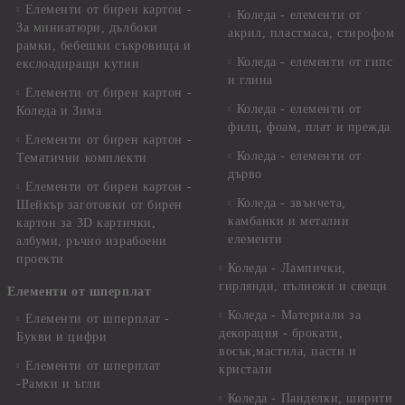
Елементи от бирен картон -
Коледа - елементи от
За миниатюри, дълбоки
акрил, пластмаса, стирофом
рамки, бебешки съкровища и
Коледа - елементи от гипс
екслоадиращи кутии
и глина
Елементи от бирен картон -
Коледа - елементи от
Коледа и Зима
филц, фоам, плат и прежда
Елементи от бирен картон -
Коледа - елементи от
Тематични комплекти
дърво
Елементи от бирен картон -
Коледа - звънчета,
Шейкър заготовки от бирен
камбанки и метални
картон за 3D картички,
елементи
албуми, ръчно израбоени
проекти
Коледа - Лампички,
гирлянди, пълнежи и свещи
Елементи от шперплат
Коледа - Материали за
Елементи от шперплат -
декорация - брокати,
Букви и цифри
восък,мастила, пасти и
Елементи от шперплат
кристали
-Рамки и ъгли
Коледа - Панделки, ширити