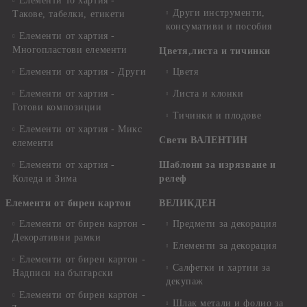
Елементи то хартия -
Други инструменти,
Такове, табелки, етикети
консумативи и пособия
Елементи от хартия -
Многопластови елементи
Цветя,листа и тичинки
Елементи от хартия - Други
Цветя
Елементи от хартия -
Листа и клонки
Готови композиции
Тичинки и плодове
Елементи от хартия - Микс
Свети ВАЛЕНТИН
елементи
Елементи от хартия -
Шаблони за изрязване и
Коледа и Зима
релеф
Елементи от бирен картон
ВЕЛИКДЕН
Елементи от бирен картон -
Предмети за декорация
Декоративни рамки
Елементи за декорация
Елементи от бирен картон -
Салфетки и хартии за
Надписи на български
декупаж
Елементи от бирен картон -
Шлак метали и фолио за