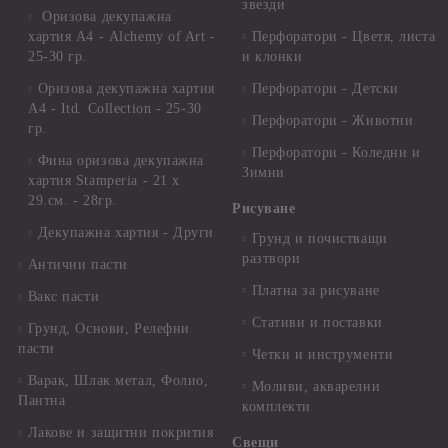
звезди
Оризова декупажна
хартия А4 - Alchemy of Art -
Перфоратори - Цветя, листа
25-30 гр.
и клонки
Оризова декупажна хартия
Перфоратори - Детски
А4 - Itd. Collection - 25-30
Перфоратори - Животни
гр.
Перфоратори - Коледни и
Фина оризова декупажна
Зимни
хартия Stamperia - 21 х
29.см. - 28гр.
Рисуване
Декупажна хартия - Други
Грунд и почистващи
разтвори
Антични пасти
Платна за рисуване
Вакс пасти
Стативи и поставки
Грунд, Основи, Релефни
пасти
Четки и инструменти
Варак, Шлак метал, Фолио,
Моливи, акварелни
Пантна
комплекти
Лакове и защитни покрития
Свещи