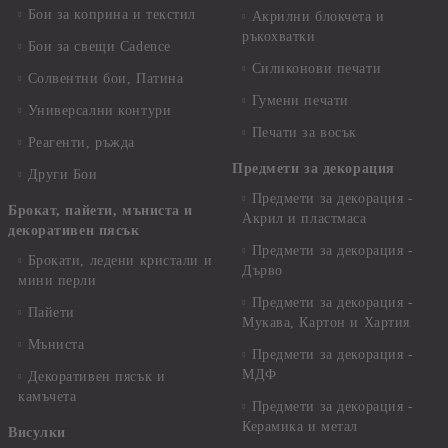
Бои за коприна и текстил
Акрилни блокчета и
ръкохватки
Бои за свещи Cadence
Силиконови печати
Солвентни бои, Патина
Гумени печати
Универсални контури
Печати за восък
Реагенти, ръжда
Предмети за декорация
Други Бои
Предмети за декорация -
Брокат, пайети, мъниста и
Акрил и пластмаса
декоративен пясък
Предмети за декорация -
Брокати, ледени кристали и
Дърво
мини перли
Предмети за декорация -
Пайети
Мукава, Картон и Хартия
Мъниста
Предмети за декорация -
МДФ
Декоративен пясък и
камъчета
Предмети за декорация -
Керамика и метал
Висулки