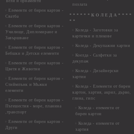
Ъгли и орнаменти
позлата
Елементи от бирен картон -
* * * * * * К О Л Е Д А * * * *
Сватба
* *
Елементи от бирен картон -
Коледа - Заготовки за
Училище, Дипломиране и
картички и пликове
Завършване
Коледа - Декупажни хартии
Елементи от бирен картон -
Бебшки и Детски елементи
Коелда - Салфетки за
декупаж
Елементи от бирен картон -
Цветя и Животни
Коледа - Дизайнерски
хартии
Елементи от бирен картон -
Стиймпънк и Мъжки
Коледа - Eлементи от бирен
елементи
картон, хартия, акрил, дърво,
глина, гипс
Елементи от бирен картон -
Пътешестия - море, планина
Коледа - елементи от
,транспорт
бирен картон
Елементи от бирен картон -
Коледа - елементи от
Други
хартия