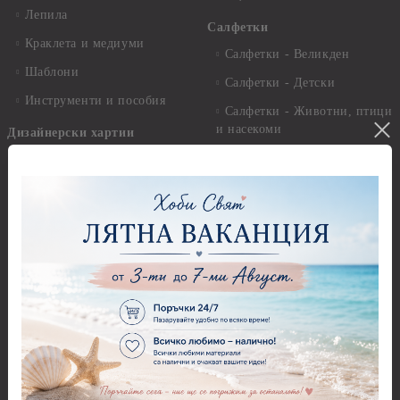
Лепила
Салфетки
Краклета и медиуми
Салфетки - Великден
Шаблони
Салфетки - Детски
Инструменти и пособия
Салфетки - Животни, птици
и насекоми
Дизайнерски хартии
Салфетки - Коледни и
Дизайнерски хартии - 15.20
Зимни
х 15.20 см.
Салфетки - Морски
Дизайнерски хартии - 20.30
х 20.30 см.
Салфетки - Музика
Дизайнерски хартии - 30.50
Салфетки - Пеперуди
х 30.50 см.
Салфетки - Рози
Дизайнерски хартии - 21,00
х 29,70 см
Салфетки - Пътешествия и
пейзажи
Дизайнерски хартии - 15.20
x 30.50 см.
Салфетки - Кухненски
мотиви, плодове и зеленчуци
Дизайнерски хартии -