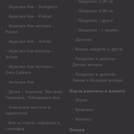
Панделки 3,00 см
Акрилни бои - Stamperia
Панделки 4,00 см
Акрилни бои - Pentart
Панделки - други
Акрилни бои металик -
Панделки - с надпис
Pentart
Дантели
Акрилни бои - Artiste
Конци, ширити и други
Акрилна боя металик -
Artiste
Панделки и дантели -
Детски мотиви
Акрилни бои металик -
Dora Cadence
Панделки и дантели -
Зимни и Коледни мотиви
Антични бои
Перли,камъчета и копчета
Други - Акрилни, Маслени,
Темперни, Тебеширени бои
Перли
Алкохолни мастила и
Камъчета
оцветители
Копчета
Бои за стъкло, керамика и
стирофом
Печати