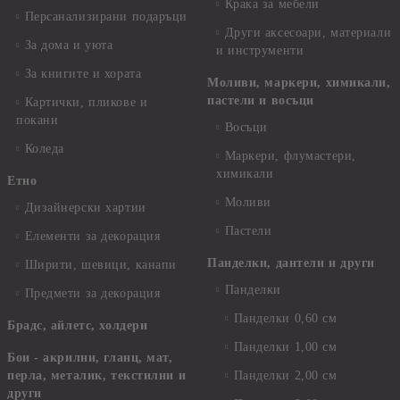
Крака за мебели
Персанализирани подаръци
Други аксесоари, материали
За дома и уюта
и инструменти
За книгите и хората
Моливи, маркери, химикали,
пастели и восъци
Картички, пликове и
покани
Восъци
Коледа
Маркери, флумастери,
химикали
Етно
Моливи
Дизайнерски хартии
Пастели
Елементи за декорация
Панделки, дантели и други
Ширити, шевици, канапи
Панделки
Предмети за декорация
Панделки 0,60 см
Брадс, айлетс, холдери
Панделки 1,00 см
Бои - акрилни, гланц, мат,
перла, металик, текстилни и
Панделки 2,00 см
други