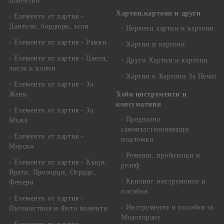
Валентин
Хартии,картони и други
Елементи от хартия -
Дантели, бордюри, ъгли
Перлени хартии и картони
Елементи от хартия - Рамки
Хартии и картони
Елементи от хартия - Цветя,
Други Хартии и картони
листа и клони
Хартии и Картони За Печат
Елементи от хартия - За
Жени
Хоби инструменти и
консумативи
Елементи от хартия - За
Предпазни
Мъже
самовъзстановяващи
Елементи от хартия -
подложки
Морски
Режещи, пробиващи и
Елементи от хартия - Къщи,
релеф
Врати, Прозорци, Огради,
Квилинг инструменти и
Фенери
пособия
Елементи от хартия -
Инструменти и пособия за
Пътешествия и Фото моменти
Моделиране