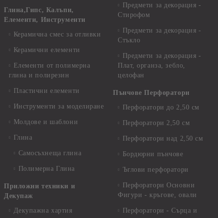
Предмети за декорация -
Глина,Гипс, Калъпи,
Стирофом
Елементи, Инструменти
Предмети за декорация -
Керамична смес за отливки
Стъкло
Керамични елементи
Предмети за декорация -
Елементи от полимерна
Плат, органза, зебло,
глина и полирезин
целофан
Пластични елементи
Пънчове Перфоратори
Инструменти за моделиране
Перфоратори до 2,50 см
Молдове и шаблони
Перфоратори 2,50 см
Глина
Перфоратори над 2,50 см
Самосъхнеща глина
Бордюрни пънчове
Полимерна Глина
Ъглови перфоратори
Перфоратори Основни
Приложни техники и
Фигури - кръгове, овали
Декупаж
Декупажна хартия
Перфоратори - Сърца и