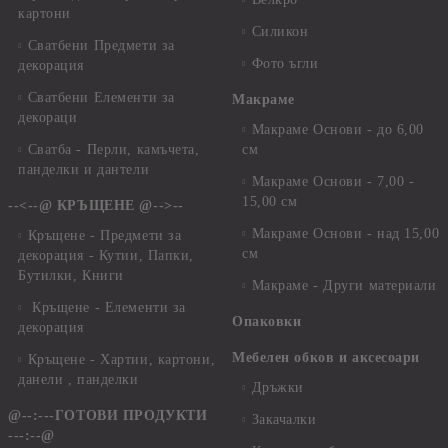
картони
Силикон
Сватбени Предмети за
Фото ъгли
декорация
Сватбени Елементи за
Макраме
декораци
Макраме Основи - до 6,00
Сватба - Перли, камъчета,
см
панделки и дантели
Макраме Основи - 7,00 -
15,00 см
--<--@ КРЪЩЕНЕ @-->--
Макраме Основи - над 15,00
Кръщене - Предмети за
см
декорация - Кутии, Папки,
Бутилки, Книги
Макраме - Други материали
Кръщене - Елементи за
Опаковки
декорация
Мебелен обков и аксесоари
Кръщене - Хартии, картони,
данели , панделки
Дръжки
@--:---ГОТОВИ ПРОДУКТИ
Закачалки
---:--@