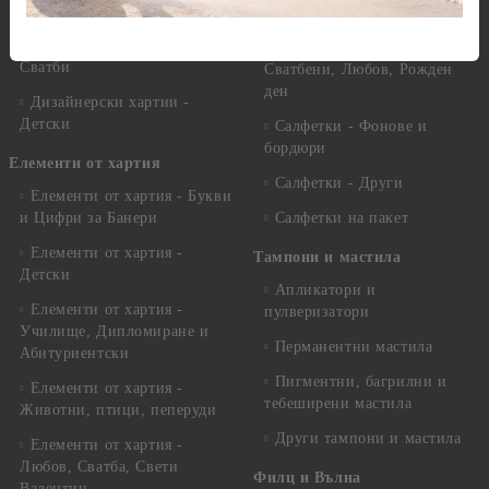
други
Салфетки - Цветя и листа
Дизайнерски хартии -
Салфетки - Свети Валентин,
Сватби
Сватбени, Любов, Рожден
ден
Дизайнерски хартии -
Детски
Салфетки - Фонове и
бордюри
Елементи от хартия
Салфетки - Други
Елементи от хартия - Букви
и Цифри за Банери
Салфетки на пакет
Елементи от хартия -
Тампони и мастила
Детски
Апликатори и
Елементи от хартия -
пулверизатори
Училище, Дипломиране и
Перманентни мастила
Абитуриентски
Пигментни, багрилни и
Елементи от хартия -
тебеширени мастила
Животни, птици, пеперуди
Други тампони и мастила
Елементи от хартия -
Любов, Сватба, Свети
Филц и Вълна
Валентин