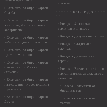
Ъгли и орнаменти
позлата
Елементи от бирен картон -
* * * * * * К О Л Е Д А * * * *
Сватба
* *
Елементи от бирен картон -
Коледа - Заготовки за
Училище, Дипломиране и
картички и пликове
Завършване
Коледа - Декупажни хартии
Елементи от бирен картон -
Бебшки и Детски елементи
Коелда - Салфетки за
декупаж
Елементи от бирен картон -
Цветя и Животни
Коледа - Дизайнерски
хартии
Елементи от бирен картон -
Стиймпънк и Мъжки
Коледа - Eлементи от бирен
елементи
картон, хартия, акрил, дърво,
глина, гипс
Елементи от бирен картон -
Пътешестия - море, планина
Коледа - елементи от
,транспорт
бирен картон
Елементи от бирен картон -
Коледа - елементи от
Други
хартия