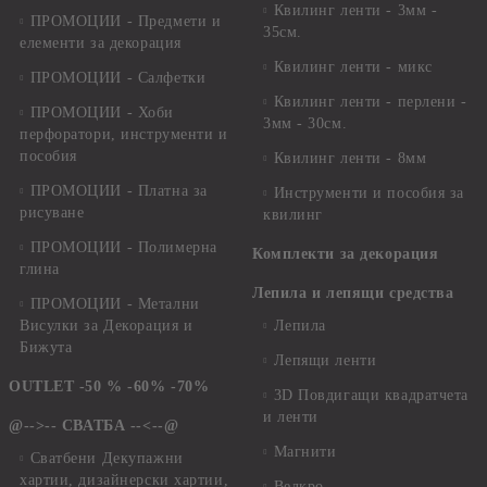
Квилинг ленти - 3мм -
ПРОМОЦИИ - Предмети и
35см.
елементи за декорация
Квилинг ленти - микс
ПРОМОЦИИ - Салфетки
Квилинг ленти - перлени -
ПРОМОЦИИ - Хоби
3мм - 30см.
перфоратори, инструменти и
пособия
Квилинг ленти - 8мм
ПРОМОЦИИ - Платна за
Инструменти и пособия за
рисуване
квилинг
ПРОМОЦИИ - Полимерна
Комплекти за декорация
глина
Лепила и лепящи средства
ПРОМОЦИИ - Метални
Висулки за Декорация и
Лепила
Бижута
Лепящи ленти
OUTLET -50 % -60% -70%
3D Повдигащи квадратчета
и ленти
@-->-- СВАТБА --<--@
Магнити
Сватбени Декупажни
хартии, дизайнерски хартии,
Велкро