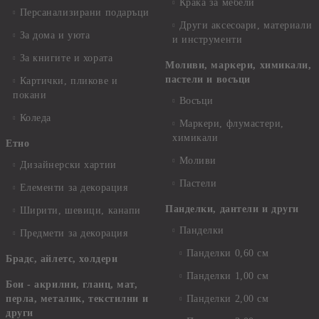
Крака за мебели
Персанализирани подаръци
Други аксесоари, материали
За дома и уюта
и инструменти
За книгите и хората
Моливи, маркери, химикали,
пастели и восъци
Картички, пликове и
покани
Восъци
Коледа
Маркери, флумастери,
химикали
Етно
Моливи
Дизайнерски хартии
Пастели
Елементи за декорация
Панделки, дантели и други
Ширити, шевици, канапи
Панделки
Предмети за декорация
Панделки 0,60 см
Брадс, айлетс, холдери
Панделки 1,00 см
Бои - акрилни, гланц, мат,
перла, металик, текстилни и
Панделки 2,00 см
други