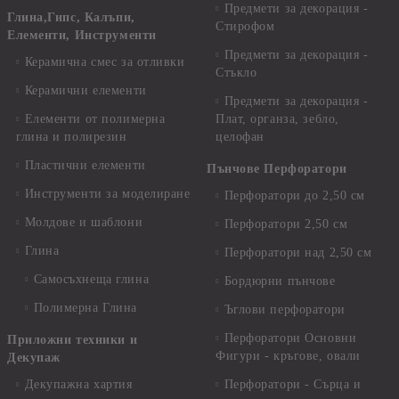
Предмети за декорация -
Глина,Гипс, Калъпи,
Стирофом
Елементи, Инструменти
Предмети за декорация -
Керамична смес за отливки
Стъкло
Керамични елементи
Предмети за декорация -
Елементи от полимерна
Плат, органза, зебло,
глина и полирезин
целофан
Пластични елементи
Пънчове Перфоратори
Инструменти за моделиране
Перфоратори до 2,50 см
Молдове и шаблони
Перфоратори 2,50 см
Глина
Перфоратори над 2,50 см
Самосъхнеща глина
Бордюрни пънчове
Полимерна Глина
Ъглови перфоратори
Перфоратори Основни
Приложни техники и
Фигури - кръгове, овали
Декупаж
Декупажна хартия
Перфоратори - Сърца и