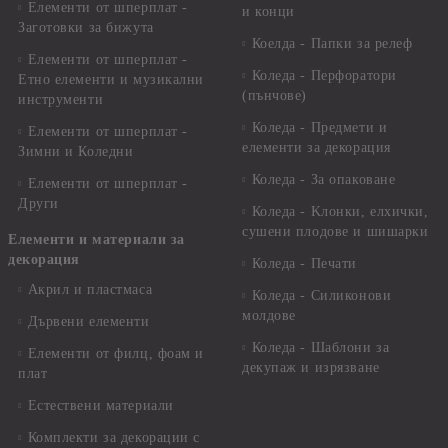
Елементи от шперплат -
и конци
Заготовки за бижута
Коелда - Папки за релеф
Елементи от шперплат -
Коледа - Перфоратори
Етно елементи и музикални
(пънчове)
инструменти
Коледа - Предмети и
Елементи от шперплат -
елементи за декорация
Зимни и Коледни
Коледа - За опаковане
Елементи от шперплат -
Други
Коледа - Kлонки, елхички,
сушени плодове и шишарки
Елементи и материали за
декорация
Коледа - Печати
Акрил и пластмаса
Коледа - Силиконови
молдове
Дървени елементи
Коледа - Шаблони за
Елементи от филц, фоам и
декупаж и изрязване
плат
Естествени материали
Комплекти за декорации с