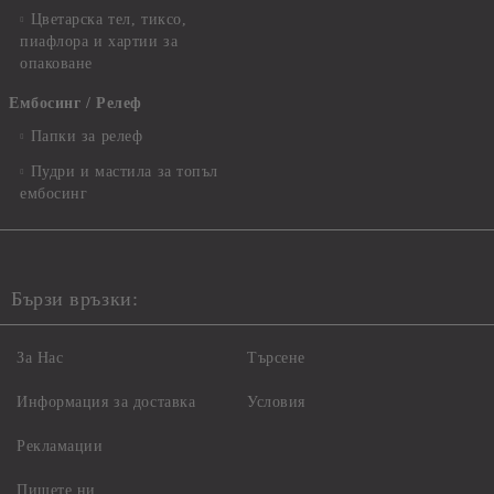
Цветарска тел, тиксо,
пиафлора и хартии за
опаковане
Ембосинг / Релеф
Папки за релеф
Пудри и мастила за топъл
ембосинг
Бързи връзки:
За Нас
Търсене
Информация за доставка
Условия
Рекламации
Пишете ни