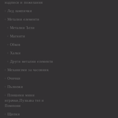
надписи и пожелания
Лед лампички
Метални елементи
Метални Ъгли
Магнити
Обков
Халки
Други метални елементи
Механизми за часовник
Очички
Пълнежи
Плюшени мини
играчки,Пухкава тел и
Помпони
Щипки