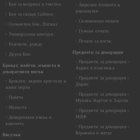
Бои за коприна и текстил
Акрилни блокчета и
ръкохватки
Бои за свещи Cadence
Силиконови печати
Солвентни бои, Патина
Гумени печати
Универсални контури
Печати за восък
Реагенти, ръжда
Предмети за декорация
Други Бои
Предмети за декорация -
Брокат, пайети, мъниста и
Акрил и пластмаса
декоративен пясък
Предмети за декорация -
Брокати, ледени кристали и
Дърво
мини перли
Предмети за декорация -
Пайети
Мукава, Картон и Хартия
Мъниста
Предмети за декорация -
МДФ
Декоративен пясък и
камъчета
Предмети за декорация -
Керамика и метал
Висулки