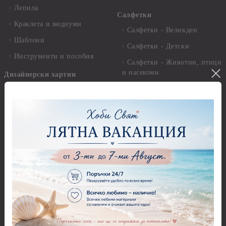
Лепила
Салфетки
Краклета и медиуми
Салфетки - Великден
Шаблони
Салфетки - Детски
Инструменти и пособия
Салфетки - Животни, птици
и насекоми
Дизайнерски хартии
Салфетки - Коледни и
Дизайнерски хартии - 15.20
Зимни
х 15.20 см.
Салфетки - Морски
Дизайнерски хартии - 20.30
х 20.30 см.
Салфетки - Музика
Дизайнерски хартии - 30.50
Салфетки - Пеперуди
х 30.50 см.
Салфетки - Рози
Дизайнерски хартии - 21,00
х 29,70 см
Салфетки - Пътешествия и
пейзажи
Дизайнерски хартии - 15.20
x 30.50 см.
Салфетки - Кухненски
мотиви, плодове и зеленчуци
Дизайнерски хартии -