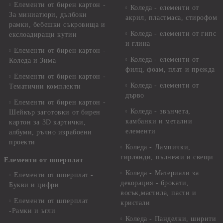
Елементи от бирен картон -
Коледа - елементи от
За миниатюри, дълбоки
акрил, пластмаса, стирофом
рамки, бебешки съкровища и
Коледа - елементи от гипс
екслоадиращи кутии
и глина
Елементи от бирен картон -
Коледа - елементи от
Коледа и Зима
филц, фоам, плат и прежда
Елементи от бирен картон -
Коледа - елементи от
Тематични комплекти
дърво
Елементи от бирен картон -
Коледа - звънчета,
Шейкър заготовки от бирен
камбанки и метални
картон за 3D картички,
елементи
албуми, ръчно израбоени
проекти
Коледа - Лампички,
гирлянди, пълнежи и свещи
Елементи от шперплат
Коледа - Материали за
Елементи от шперплат -
декорация - брокати,
Букви и цифри
восък,мастила, пасти и
Елементи от шперплат
кристали
-Рамки и ъгли
Коледа - Панделки, ширити