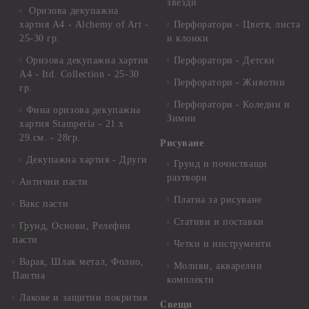
звезди
Оризова декупажна
хартия А4 - Alchemy of Art -
Перфоратори - Цветя, листа
25-30 гр.
и клонки
Оризова декупажна хартия
Перфоратори - Детски
А4 - Itd. Collection - 25-30
Перфоратори - Животни
гр.
Перфоратори - Коледни и
Фина оризова декупажна
Зимни
хартия Stamperia - 21 х
29.см. - 28гр.
Рисуване
Декупажна хартия - Други
Грунд и почистващи
разтвори
Антични пасти
Платна за рисуване
Вакс пасти
Стативи и поставки
Грунд, Основи, Релефни
пасти
Четки и инструменти
Варак, Шлак метал, Фолио,
Моливи, акварелни
Пантна
комплекти
Лакове и защитни покрития
Свещи