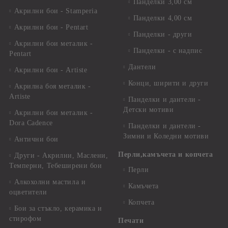
Панделки 3,00 см
Акрилни бои - Stamperia
Панделки 4,00 см
Акрилни бои - Pentart
Панделки - други
Акрилни бои металик -
Панделки - с надпис
Pentart
Дантели
Акрилни бои - Artiste
Конци, ширити и други
Акрилна боя металик -
Artiste
Панделки и дантели -
Детски мотиви
Акрилни бои металик -
Dora Cadence
Панделки и дантели -
Зимни и Коледни мотиви
Антични бои
Перли,камъчета и копчета
Други - Акрилни, Маслени,
Темперни, Тебеширени бои
Перли
Алкохолни мастила и
Камъчета
оцветители
Копчета
Бои за стъкло, керамика и
стирофом
Печати