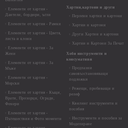
Хартии,картони и други
Елементи от хартия -
Дантели, бордюри, ъгли
Перлени хартии и картони
Елементи от хартия - Рамки
Хартии и картони
Елементи от хартия - Цветя,
Други Хартии и картони
листа и клони
Хартии и Картони За Печат
Елементи от хартия - За
Жени
Хоби инструменти и
консумативи
Елементи от хартия - За
Предпазни
Мъже
самовъзстановяващи
Елементи от хартия -
подложки
Морски
Режещи, пробиващи и
Елементи от хартия - Къщи,
релеф
Врати, Прозорци, Огради,
Квилинг инструменти и
Фенери
пособия
Елементи от хартия -
Инструменти и пособия за
Пътешествия и Фото моменти
Моделиране
Елементи то хартия -