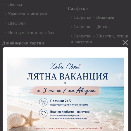
Лепила
Салфетки
Краклета и медиуми
Салфетки - Великден
Шаблони
Салфетки - Детски
Инструменти и пособия
Салфетки - Животни, птици
и насекоми
Дизайнерски хартии
Салфетки - Коледни и
Дизайнерски хартии - 15.20
Зимни
х 15.20 см.
Салфетки - Морски
Дизайнерски хартии - 20.30
х 20.30 см.
Салфетки - Музика
Дизайнерски хартии - 30.50
Салфетки - Пеперуди
х 30.50 см.
Салфетки - Рози
Дизайнерски хартии - 21,00
х 29,70 см
Салфетки - Пътешествия и
пейзажи
Дизайнерски хартии - 15.20
x 30.50 см.
Салфетки - Кухненски
мотиви, плодове и зеленчуци
Дизайнерски хартии -