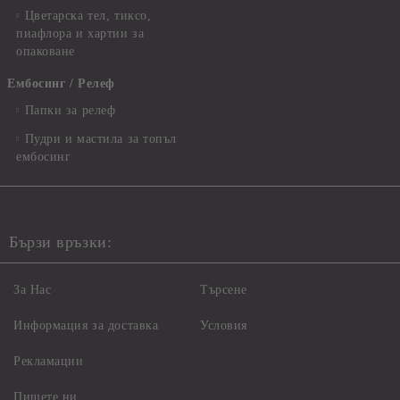
Цветарска тел, тиксо,
пиафлора и хартии за
опаковане
Ембосинг / Релеф
Папки за релеф
Пудри и мастила за топъл
ембосинг
Бързи връзки:
За Нас
Търсене
Информация за доставка
Условия
Рекламации
Пишете ни