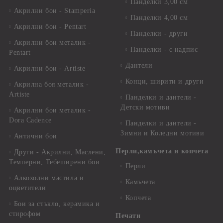
Панделки 3,00 см
Акрилни бои - Stamperia
Панделки 4,00 см
Акрилни бои - Pentart
Панделки - други
Акрилни бои металик -
Панделки - с надпис
Pentart
Дантели
Акрилни бои - Artiste
Конци, ширити и други
Акрилна боя металик -
Artiste
Панделки и дантели -
Детски мотиви
Акрилни бои металик -
Dora Cadence
Панделки и дантели -
Зимни и Коледни мотиви
Антични бои
Перли,камъчета и копчета
Други - Акрилни, Маслени,
Темперни, Тебеширени бои
Перли
Алкохолни мастила и
Камъчета
оцветители
Копчета
Бои за стъкло, керамика и
стирофом
Печати