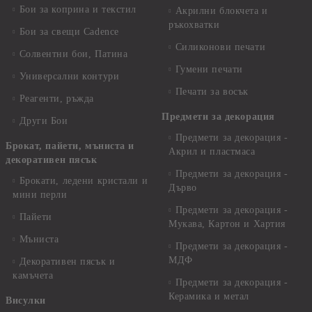
Бои за коприна и текстил
Акрилни блокчета и
ръкохватки
Бои за свещи Cadence
Силиконови печати
Солвентни бои, Патина
Гумени печати
Универсални контури
Печати за восък
Реагенти, ръжда
Предмети за декорация
Други Бои
Предмети за декорация -
Брокат, пайети, мъниста и
Акрил и пластмаса
декоративен пясък
Предмети за декорация -
Брокати, ледени кристали и
Дърво
мини перли
Предмети за декорация -
Пайети
Мукава, Картон и Хартия
Мъниста
Предмети за декорация -
МДФ
Декоративен пясък и
камъчета
Предмети за декорация -
Керамика и метал
Висулки