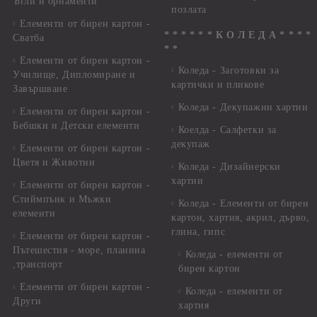
Ъгли и орнаменти
позлата
Елементи от бирен картон -
* * * * * * К О Л Е Д А * * * *
Сватба
* *
Елементи от бирен картон -
Коледа - Заготовки за
Училище, Дипломиране и
картички и пликове
Завършване
Коледа - Декупажни хартии
Елементи от бирен картон -
Бебшки и Детски елементи
Коелда - Салфетки за
декупаж
Елементи от бирен картон -
Цветя и Животни
Коледа - Дизайнерски
хартии
Елементи от бирен картон -
Стиймпънк и Мъжки
Коледа - Eлементи от бирен
елементи
картон, хартия, акрил, дърво,
глина, гипс
Елементи от бирен картон -
Пътешестия - море, планина
Коледа - елементи от
,транспорт
бирен картон
Елементи от бирен картон -
Коледа - елементи от
Други
хартия