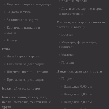
Крака за мебели
Персанализирани подаръци
Други аксесоари, материали
За дома и уюта
и инструменти
За книгите и хората
Моливи, маркери, химикали,
пастели и восъци
Картички, пликове и
покани
Восъци
Коледа
Маркери, флумастери,
химикали
Етно
Моливи
Дизайнерски хартии
Пастели
Елементи за декорация
Панделки, дантели и други
Ширити, шевици, канапи
Панделки
Предмети за декорация
Панделки 0,60 см
Брадс, айлетс, холдери
Панделки 1,00 см
Бои - акрилни, гланц, мат,
перла, металик, текстилни и
Панделки 2,00 см
други