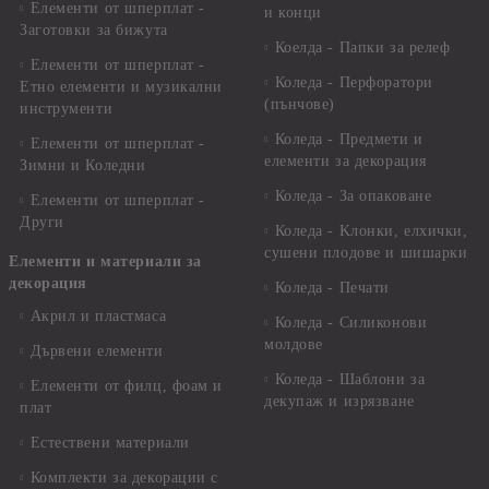
Елементи от шперплат -
и конци
Заготовки за бижута
Коелда - Папки за релеф
Елементи от шперплат -
Коледа - Перфоратори
Етно елементи и музикални
(пънчове)
инструменти
Коледа - Предмети и
Елементи от шперплат -
елементи за декорация
Зимни и Коледни
Коледа - За опаковане
Елементи от шперплат -
Други
Коледа - Kлонки, елхички,
сушени плодове и шишарки
Елементи и материали за
декорация
Коледа - Печати
Акрил и пластмаса
Коледа - Силиконови
молдове
Дървени елементи
Коледа - Шаблони за
Елементи от филц, фоам и
декупаж и изрязване
плат
Естествени материали
Комплекти за декорации с