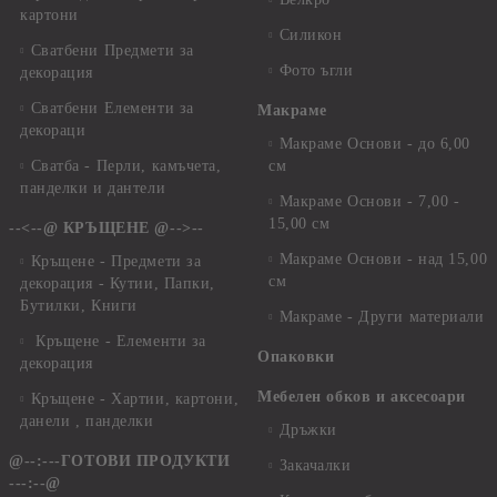
картони
Силикон
Сватбени Предмети за
Фото ъгли
декорация
Сватбени Елементи за
Макраме
декораци
Макраме Основи - до 6,00
Сватба - Перли, камъчета,
см
панделки и дантели
Макраме Основи - 7,00 -
15,00 см
--<--@ КРЪЩЕНЕ @-->--
Макраме Основи - над 15,00
Кръщене - Предмети за
см
декорация - Кутии, Папки,
Бутилки, Книги
Макраме - Други материали
Кръщене - Елементи за
Опаковки
декорация
Мебелен обков и аксесоари
Кръщене - Хартии, картони,
данели , панделки
Дръжки
@--:---ГОТОВИ ПРОДУКТИ
Закачалки
---:--@