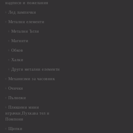
надписи и пожелания
Лед лампички
Метални елементи
Метални Ъгли
Магнити
Обков
Халки
Други метални елементи
Механизми за часовник
Очички
Пълнежи
Плюшени мини
играчки,Пухкава тел и
Помпони
Щипки