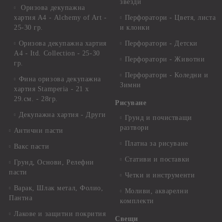
звезди
Оризова декупажна
хартия А4 - Alchemy of Art -
Перфоратори - Цветя, листа
25-30 гр.
и клонки
Оризова декупажна хартия
Перфоратори - Детски
А4 - Itd. Collection - 25-30
Перфоратори - Животни
гр.
Перфоратори - Коледни и
Фина оризова декупажна
Зимни
хартия Stamperia - 21 х
29.см. - 28гр.
Рисуване
Декупажна хартия - Други
Грунд и почистващи
разтвори
Антични пасти
Платна за рисуване
Вакс пасти
Стативи и поставки
Грунд, Основи, Релефни
пасти
Четки и инструменти
Варак, Шлак метал, Фолио,
Моливи, акварелни
Пантна
комплекти
Лакове и защитни покрития
Свещи