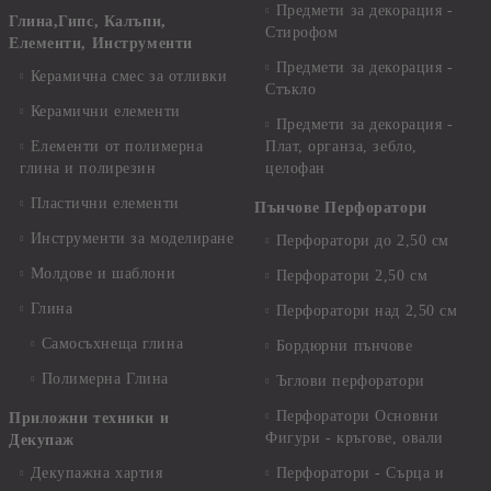
Предмети за декорация -
Глина,Гипс, Калъпи,
Стирофом
Елементи, Инструменти
Предмети за декорация -
Керамична смес за отливки
Стъкло
Керамични елементи
Предмети за декорация -
Елементи от полимерна
Плат, органза, зебло,
глина и полирезин
целофан
Пластични елементи
Пънчове Перфоратори
Инструменти за моделиране
Перфоратори до 2,50 см
Молдове и шаблони
Перфоратори 2,50 см
Глина
Перфоратори над 2,50 см
Самосъхнеща глина
Бордюрни пънчове
Полимерна Глина
Ъглови перфоратори
Перфоратори Основни
Приложни техники и
Фигури - кръгове, овали
Декупаж
Декупажна хартия
Перфоратори - Сърца и