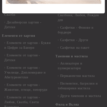
други
Салфетки - Цветя и листа
Дизайнерски хартии -
Салфетки - Свети Валентин,
Сватби
Сватбени, Любов, Рожден
ден
Дизайнерски хартии -
Детски
Салфетки - Фонове и
бордюри
Елементи от хартия
Салфетки - Други
Елементи от хартия - Букви
и Цифри за Банери
Салфетки на пакет
Елементи от хартия -
Тампони и мастила
Детски
Апликатори и
Елементи от хартия -
пулверизатори
Училище, Дипломиране и
Перманентни мастила
Абитуриентски
Пигментни, багрилни и
Елементи от хартия -
тебеширени мастила
Животни, птици, пеперуди
Други тампони и мастила
Елементи от хартия -
Любов, Сватба, Свети
Филц и Вълна
Валентин