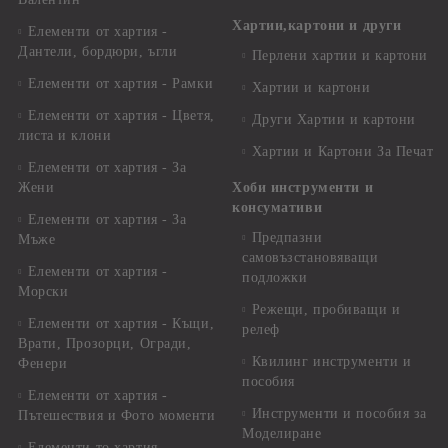
Хартии,картони и други
Елементи от хартия -
Дантели, бордюри, ъгли
Перлени хартии и картони
Елементи от хартия - Рамки
Хартии и картони
Елементи от хартия - Цветя,
Други Хартии и картони
листа и клони
Хартии и Картони За Печат
Елементи от хартия - За
Жени
Хоби инструменти и
консумативи
Елементи от хартия - За
Предпазни
Мъже
самовъзстановяващи
Елементи от хартия -
подложки
Морски
Режещи, пробиващи и
Елементи от хартия - Къщи,
релеф
Врати, Прозорци, Огради,
Квилинг инструменти и
Фенери
пособия
Елементи от хартия -
Инструменти и пособия за
Пътешествия и Фото моменти
Моделиране
Елементи то хартия -