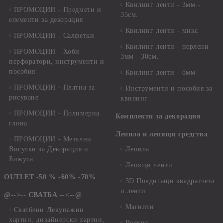
Квилинг ленти - 3мм -
ПРОМОЦИИ - Предмети и
35см.
елементи за декорация
Квилинг ленти - микс
ПРОМОЦИИ - Салфетки
Квилинг ленти - перлени -
ПРОМОЦИИ - Хоби
3мм - 30см.
перфоратори, инструменти и
пособия
Квилинг ленти - 8мм
ПРОМОЦИИ - Платна за
Инструменти и пособия за
рисуване
квилинг
ПРОМОЦИИ - Полимерна
Комплекти за декорация
глина
Лепила и лепящи средства
ПРОМОЦИИ - Метални
Висулки за Декорация и
Лепила
Бижута
Лепящи ленти
OUTLET -50 % -60% -70%
3D Повдигащи квадратчета
и ленти
@-->-- СВАТБА --<--@
Магнити
Сватбени Декупажни
хартии, дизайнерски хартии,
Велкро