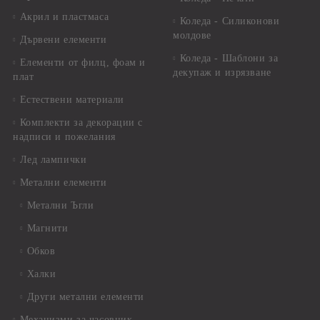
Акрил и пластмаса
Коледа - Силиконови
молдове
Дървени елементи
Коледа - Шаблони за
Елементи от филц, фоам и
декупаж и изрязване
плат
Естествени материали
Комплекти за декорации с
надписи и пожелания
Лед лампички
Метални елементи
Метални Ъгли
Магнити
Обков
Халки
Други метални елементи
Механизми за часовник