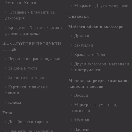
Бутилки, Книги
Макраме - Други материали
Кръщене - Елементи за
Опаковки
декорация
Мебелен обков и аксесоари
Кръщене - Хартии, картони,
данели , панделки
Дръжки
@--:---ГОТОВИ ПРОДУКТИ
Закачалки
---:--@
Крака за мебели
Персанализирани подаръци
Други аксесоари, материали
За дома и уюта
и инструменти
За книгите и хората
Моливи, маркери, химикали,
пастели и восъци
Картички, пликове и
покани
Восъци
Коледа
Маркери, флумастери,
химикали
Етно
Моливи
Дизайнерски хартии
Пастели
Елементи за декорация