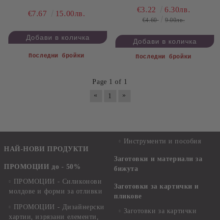
€3.22
6.30лв.
€7.67
15.00лв.
€4.60
9.00лв.
Последни бройки
Последни бройки
Page 1 of 1
«
»
1
Инструменти и пособия
НАЙ-НОВИ ПРОДУКТИ
Заготовки и материали за
ПРОМОЦИИ до - 50%
бижута
ПРОМОЦИИ - Силиконови
Заготовки за картички и
молдове и форми за отливки
пликове
ПРОМОЦИИ - Дизайнерски
Заготовки за картички
хартии, изрязани елементи,