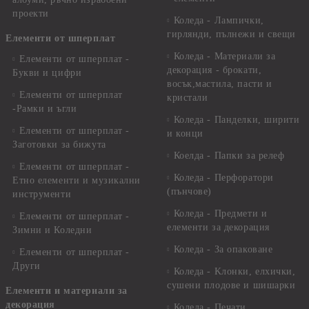
проекти
Коледа - Лампички,
гирлянди, пълнежи и свещи
Елементи от шперплат
Коледа - Материали за
Елементи от шперплат -
декорация - брокати,
Букви и цифри
восък,мастила, пасти и
Елементи от шперплат
кристали
-Рамки и ъгли
Коледа - Панделки, ширити
Елементи от шперплат -
и конци
Заготовки за бижута
Коелда - Папки за релеф
Елементи от шперплат -
Коледа - Перфоратори
Етно елементи и музикални
(пънчове)
инструменти
Коледа - Предмети и
Елементи от шперплат -
елементи за декорация
Зимни и Коледни
Коледа - За опаковане
Елементи от шперплат -
Други
Коледа - Kлонки, елхички,
сушени плодове и шишарки
Елементи и материали за
декорация
Коледа - Печати