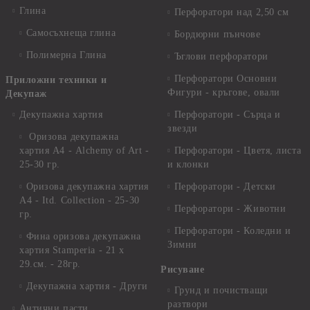
Глина
Перфоратори над 2,50 см
Самосъхнеща глина
Бордюрни пънчове
Полимерна Глина
Ъглови перфоратори
Перфоратори Основни
Приложни техники и
Фигури - кръгове, овали
Декупаж
Декупажна хартия
Перфоратори - Сърца и
звезди
Оризова декупажна
хартия А4 - Alchemy of Art -
Перфоратори - Цветя, листа
25-30 гр.
и клонки
Оризова декупажна хартия
Перфоратори - Детски
А4 - Itd. Collection - 25-30
Перфоратори - Животни
гр.
Перфоратори - Коледни и
Фина оризова декупажна
Зимни
хартия Stamperia - 21 х
29.см. - 28гр.
Рисуване
Декупажна хартия - Други
Грунд и почистващи
разтвори
Антични пасти