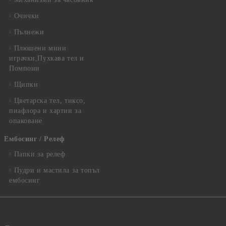
Очички
Пълнежи
Плюшени мини
играчки,Пухкава тел и
Помпони
Щипки
Цветарска тел, тиксо,
пиафлора и хартии за
опаковане
Ембосинг / Релеф
Папки за релеф
Пудри и мастила за топъл
ембосинг