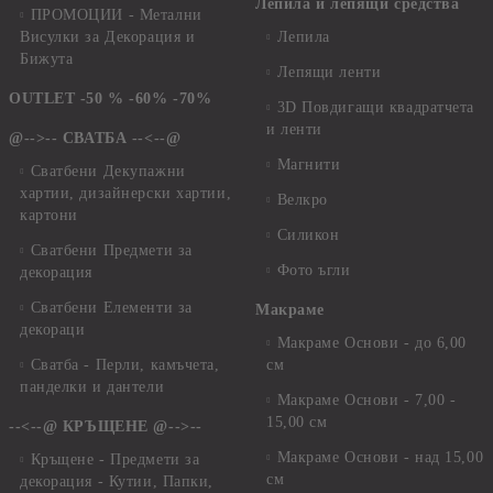
Лепила и лепящи средства
ПРОМОЦИИ - Метални
Висулки за Декорация и
Лепила
Бижута
Лепящи ленти
OUTLET -50 % -60% -70%
3D Повдигащи квадратчета
и ленти
@-->-- СВАТБА --<--@
Магнити
Сватбени Декупажни
хартии, дизайнерски хартии,
Велкро
картони
Силикон
Сватбени Предмети за
Фото ъгли
декорация
Сватбени Елементи за
Макраме
декораци
Макраме Основи - до 6,00
Сватба - Перли, камъчета,
см
панделки и дантели
Макраме Основи - 7,00 -
15,00 см
--<--@ КРЪЩЕНЕ @-->--
Макраме Основи - над 15,00
Кръщене - Предмети за
см
декорация - Кутии, Папки,