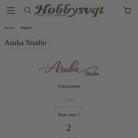
Начало
Марки
Asuka Studio
Описание
UAU
https://uau.bg/
Виж още
2