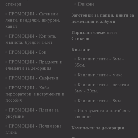
стикери
Пликове
ПРОМОЦИИ - Сатенени
Заготовки за папки, книги за
ленти, панделки, шнурове,
пожелания и албуми
канап
Изрязани елементи и
ПРОМОЦИИ - Копчета,
Стикери
мъниста, брадс и айлет
Квилинг
ПРОМОЦИИ - Бои
Квилинг ленти - 3мм -
ПРОМОЦИИ - Предмети и
35см.
елементи за декорация
Квилинг ленти - микс
ПРОМОЦИИ - Салфетки
Квилинг ленти - перлени -
ПРОМОЦИИ - Хоби
3мм - 30см.
перфоратори, инструменти и
пособия
Квилинг ленти - 8мм
ПРОМОЦИИ - Платна за
Инструменти и пособия за
рисуване
квилинг
ПРОМОЦИИ - Полимерна
Комплекти за декорация
глина