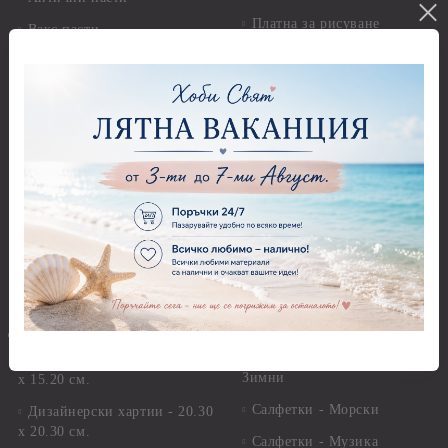
Платна за рисуване
Вакс пасти
Стативи и поставки
Грунд, Основи, Релефни
пасти
Четки и инструменти
Варак, Шлак метал, Фолио,
Моливи, акварелни
Пантна
комплекти
Лакове и защитни покрития
Свещи
Лепила
Салфетки
Краклета и медиуми
Салфетки - Великден
Шаблони
Салфетки - Детски
Инструменти и пособия
Салфетки - Животни, птици
и насекоми
Дизайнерски хартии
Салфетки - Коледни и
Дизайнерски хартии - 15.20
Зимни
х 15.20 см.
Салфетки - Морски
Дизайнерски хартии - 20.30
х 20.30 см.
Салфетки - Музика