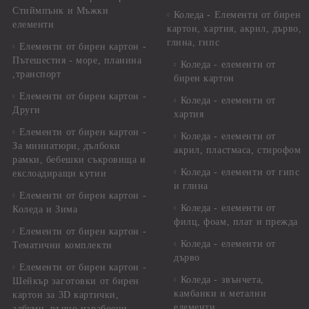
Стиймпънк и Мъжки
Коледа - Eлементи от бирен
елементи
картон, хартия, акрил, дърво,
глина, гипс
Елементи от бирен картон -
Пътешестия - море, планина
Коледа - елементи от
,транспорт
бирен картон
Елементи от бирен картон -
Коледа - елементи от
Други
хартия
Елементи от бирен картон -
Коледа - елементи от
За миниатюри, дълбоки
акрил, пластмаса, стирофом
рамки, бебешки съкровища и
Коледа - елементи от гипс
екслоадиращи кутии
и глина
Елементи от бирен картон -
Коледа - елементи от
Коледа и Зима
филц, фоам, плат и прежда
Елементи от бирен картон -
Коледа - елементи от
Тематични комплекти
дърво
Елементи от бирен картон -
Коледа - звънчета,
Шейкър заготовки от бирен
камбанки и метални
картон за 3D картички,
елементи
албуми, ръчно израбоени