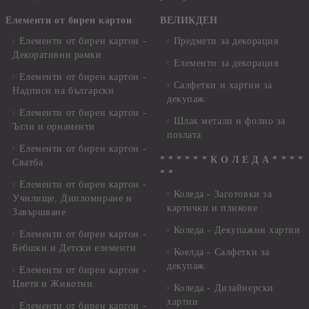
Елементи от бирен картон
ВЕЛИКДЕН
Елементи от бирен картон -
Предмети за декорация
Декоративни рамки
Елементи за декорация
Елементи от бирен картон -
Салфетки и хартии за
Надписи на български
декупаж
Елементи от бирен картон -
Шлак метали и фолио за
Ъгли и орнаменти
позлата
Елементи от бирен картон -
* * * * * * К О Л Е Д А * * * *
Сватба
* *
Елементи от бирен картон -
Коледа - Заготовки за
Училище, Дипломиране и
картички и пликове
Завършване
Коледа - Декупажни хартии
Елементи от бирен картон -
Бебшки и Детски елементи
Коелда - Салфетки за
декупаж
Елементи от бирен картон -
Цветя и Животни
Коледа - Дизайнерски
хартии
Елементи от бирен картон -