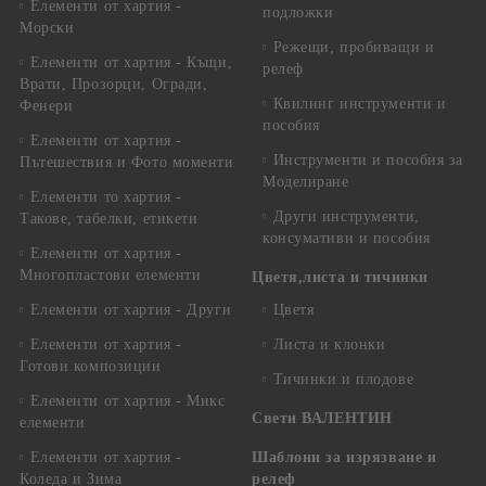
Елементи от хартия -
подложки
Морски
Режещи, пробиващи и
Елементи от хартия - Къщи,
релеф
Врати, Прозорци, Огради,
Квилинг инструменти и
Фенери
пособия
Елементи от хартия -
Инструменти и пособия за
Пътешествия и Фото моменти
Моделиране
Елементи то хартия -
Други инструменти,
Такове, табелки, етикети
консумативи и пособия
Елементи от хартия -
Многопластови елементи
Цветя,листа и тичинки
Елементи от хартия - Други
Цветя
Елементи от хартия -
Листа и клонки
Готови композиции
Тичинки и плодове
Елементи от хартия - Микс
Свети ВАЛЕНТИН
елементи
Елементи от хартия -
Шаблони за изрязване и
Коледа и Зима
релеф