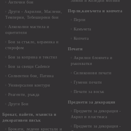
Зимни и Коледни мотиви
Антични бои
Перли,камъчета и копчета
Други - Акрилни, Маслени,
Темперни, Тебеширени бои
Перли
Алкохолни мастила и
Камъчета
оцветители
Копчета
Бои за стъкло, керамика и
стирофом
Печати
Бои за коприна и текстил
Акрилни блокчета и
ръкохватки
Бои за свещи Cadence
Силиконови печати
Солвентни бои, Патина
Гумени печати
Универсални контури
Печати за восък
Реагенти, ръжда
Предмети за декорация
Други Бои
Предмети за декорация -
Брокат, пайети, мъниста и
Акрил и пластмаса
декоративен пясък
Предмети за декорация -
Брокати, ледени кристали и