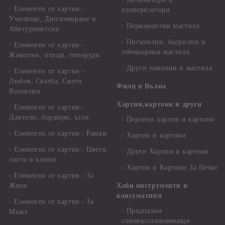
Елементи от хартия -
пулверизатори
Училище, Дипломиране и
Перманентни мастила
Абитуриентски
Пигментни, багрилни и
Елементи от хартия -
тебеширени мастила
Животни, птици, пеперуди
Други тампони и мастила
Елементи от хартия -
Любов, Сватба, Свети
Филц и Вълна
Валентин
Хартии,картони и други
Елементи от хартия -
Дантели, бордюри, ъгли
Перлени хартии и картони
Елементи от хартия - Рамки
Хартии и картони
Елементи от хартия - Цветя,
Други Хартии и картони
листа и клони
Хартии и Картони За Печат
Елементи от хартия - За
Жени
Хоби инструменти и
консумативи
Елементи от хартия - За
Предпазни
Мъже
самовъзстановяващи