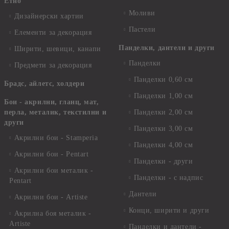
Етно
Моливи
Дизайнерски хартии
Пастели
Елементи за декорация
Панделки, дантели и други
Ширити, шевици, канапи
Панделки
Предмети за декорация
Панделки 0,60 см
Брадс, айлетс, холдери
Панделки 1,00 см
Бои - акрилни, гланц, мат,
перла, металик, текстилни и
Панделки 2,00 см
други
Панделки 3,00 см
Акрилни бои - Stamperia
Панделки 4,00 см
Акрилни бои - Pentart
Панделки - други
Акрилни бои металик -
Панделки - с надпис
Pentart
Дантели
Акрилни бои - Artiste
Конци, ширити и други
Акрилна боя металик -
Artiste
Панделки и дантели -