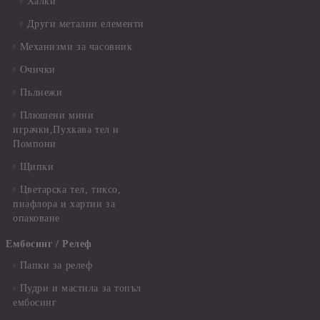
Халки
Други метални елементи
Механизми за часовник
Очички
Пълнежи
Плюшени мини
играчки,Пухкава тел и
Помпони
Щипки
Цветарска тел, тиксо,
пиафлора и хартии за
опаковане
Ембосинг / Релеф
Папки за релеф
Пудри и мастила за топъл
ембосинг