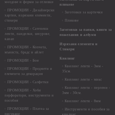
молдове и форми за отливки
пликове
ПРОМОЦИИ - Дизайнерски
Заготовки за картички
хартии, изрязани елементи,
стикери
Пликове
ПРОМОЦИИ - Сатенени
Заготовки за папки, книги за
ленти, панделки, шнурове,
пожелания и албуми
канап
Изрязани елементи и
ПРОМОЦИИ - Копчета,
Стикери
мъниста, брадс и айлет
Квилинг
ПРОМОЦИИ - Бои
Квилинг ленти - 3мм -
ПРОМОЦИИ - Предмети и
35см.
елементи за декорация
Квилинг ленти - микс
ПРОМОЦИИ - Салфетки
Квилинг ленти - перлени -
ПРОМОЦИИ - Хоби
3мм - 30см.
перфоратори, инструменти и
пособия
Квилинг ленти - 8мм
ПРОМОЦИИ - Платна за
Инструменти и пособия за
рисуване
квилинг