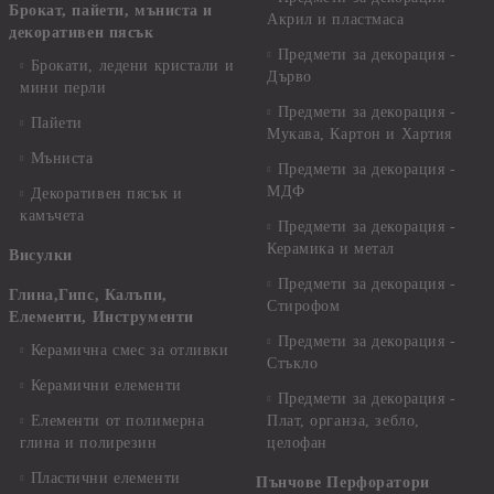
Брокат, пайети, мъниста и
Акрил и пластмаса
декоративен пясък
Предмети за декорация -
Брокати, ледени кристали и
Дърво
мини перли
Предмети за декорация -
Пайети
Мукава, Картон и Хартия
Мъниста
Предмети за декорация -
МДФ
Декоративен пясък и
камъчета
Предмети за декорация -
Керамика и метал
Висулки
Предмети за декорация -
Глина,Гипс, Калъпи,
Стирофом
Елементи, Инструменти
Предмети за декорация -
Керамична смес за отливки
Стъкло
Керамични елементи
Предмети за декорация -
Елементи от полимерна
Плат, органза, зебло,
глина и полирезин
целофан
Пластични елементи
Пънчове Перфоратори