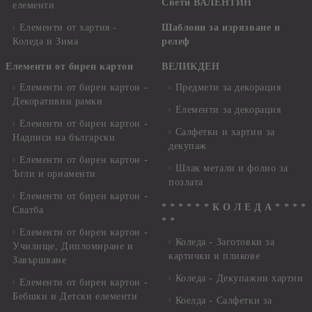
Свети ВАЛЕНТИН
елементи
Елементи от хартия -
Шаблони за изрязване и
Коледа и Зима
релеф
Елементи от бирен картон
ВЕЛИКДЕН
Елементи от бирен картон -
Предмети за декорация
Декоративни рамки
Елементи за декорация
Елементи от бирен картон -
Салфетки и хартии за
Надписи на български
декупаж
Елементи от бирен картон -
Шлак метали и фолио за
Ъгли и орнаменти
позлата
Елементи от бирен картон -
* * * * * * К О Л Е Д А * * * *
Сватба
* *
Елементи от бирен картон -
Коледа - Заготовки за
Училище, Дипломиране и
картички и пликове
Завършване
Коледа - Декупажни хартии
Елементи от бирен картон -
Бебшки и Детски елементи
Коелда - Салфетки за