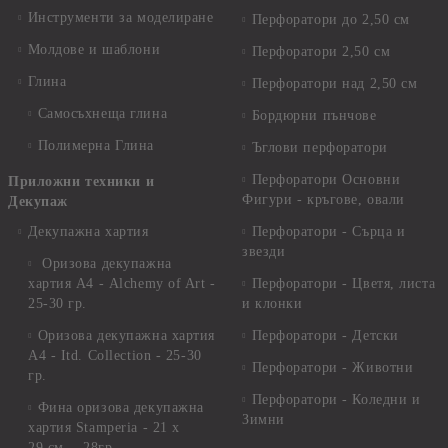
Инструменти за моделиране
Перфоратори до 2,50 см
Молдове и шаблони
Перфоратори 2,50 см
Глина
Перфоратори над 2,50 см
Самосъхнеща глина
Бордюрни пънчове
Полимерна Глина
Ъглови перфоратори
Перфоратори Основни
Приложни техники и
Фигури - кръгове, овали
Декупаж
Декупажна хартия
Перфоратори - Сърца и
звезди
Оризова декупажна
хартия А4 - Alchemy of Art -
Перфоратори - Цветя, листа
25-30 гр.
и клонки
Оризова декупажна хартия
Перфоратори - Детски
А4 - Itd. Collection - 25-30
Перфоратори - Животни
гр.
Перфоратори - Коледни и
Фина оризова декупажна
Зимни
хартия Stamperia - 21 х
29.см. - 28гр.