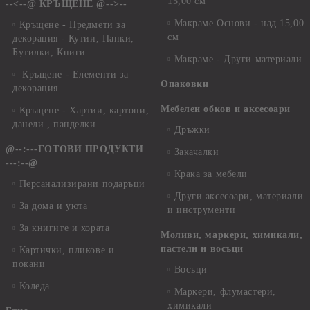
15,00 см
--<--@ КРЪЩЕНЕ @-->--
Макраме Основи - над 15,00
Кръщене - Предмети за
см
декорация - Кутии, Папки,
Бутилки, Книги
Макраме - Други материали
Кръщене - Елементи за
Опаковки
декорация
Мебелен обков и аксесоари
Кръщене - Хартии, картони,
данели , панделки
Дръжки
@--:---ГОТОВИ ПРОДУКТИ
Закачалки
---:--@
Крака за мебели
Персанализирани подаръци
Други аксесоари, материали
За дома и уюта
и инструменти
За книгите и хората
Моливи, маркери, химикали,
пастели и восъци
Картички, пликове и
покани
Восъци
Коледа
Маркери, флумастери,
химикали