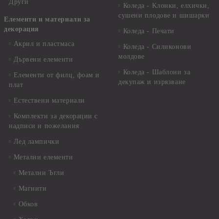
Други
Коледа - Kлонки, елхички,
сушени плодове и шишарки
Елементи и материали за
декорация
Коледа - Печати
Акрил и пластмаса
Коледа - Силиконови
молдове
Дървени елементи
Коледа - Шаблони за
Елементи от филц, фоам и
декупаж и изрязване
плат
Естествени материали
Комплекти за декорации с
надписи и пожелания
Лед лампички
Метални елементи
Метални Ъгли
Магнити
Обков