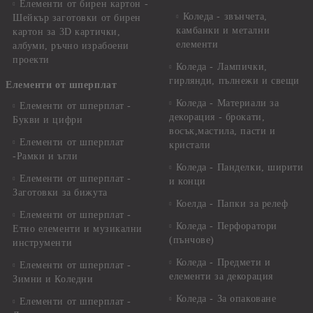
Елементи от бирен картон -
Коледа - звънчета,
Шейкър заготовки от бирен
камбанки и метални
картон за 3D картички,
елементи
албуми, ръчно израбоени
проекти
Коледа - Лампички,
гирлянди, пълнежи и свещи
Елементи от шперплат
Коледа - Материали за
Елементи от шперплат -
декорация - брокати,
Букви и цифри
восък,мастила, пасти и
Елементи от шперплат
кристали
-Рамки и ъгли
Коледа - Панделки, ширити
Елементи от шперплат -
и конци
Заготовки за бижута
Коелда - Папки за релеф
Елементи от шперплат -
Коледа - Перфоратори
Етно елементи и музикални
(пънчове)
инструменти
Коледа - Предмети и
Елементи от шперплат -
елементи за декорация
Зимни и Коледни
Коледа - За опаковане
Елементи от шперплат -