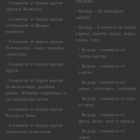
декупаж
Елементи от бирен картон -
Цветя и Животни
Коледа - Дизайнерски
хартии
Елементи от бирен картон -
Стиймпънк и Мъжки
Коледа - Eлементи от бирен
елементи
картон, хартия, акрил, дърво,
глина, гипс
Елементи от бирен картон -
Пътешестия - море, планина
Коледа - елементи от
,транспорт
бирен картон
Елементи от бирен картон -
Коледа - елементи от
Други
хартия
Елементи от бирен картон -
Коледа - елементи от
За миниатюри, дълбоки
акрил, пластмаса, стирофом
рамки, бебешки съкровища и
Коледа - елементи от гипс
екслоадиращи кутии
и глина
Елементи от бирен картон -
Коледа - елементи от
Коледа и Зима
филц, фоам, плат и прежда
Елементи от бирен картон -
Коледа - елементи от
Тематични комплекти
дърво