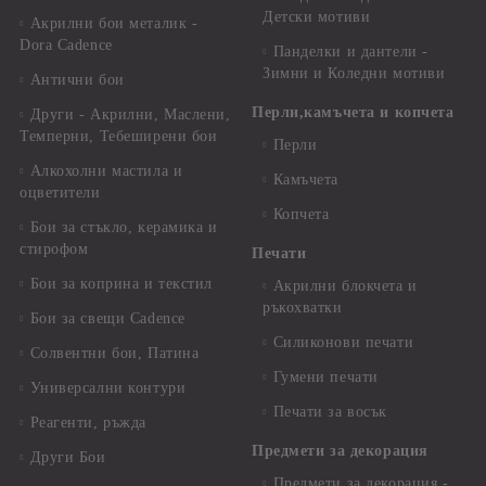
Детски мотиви
Акрилни бои металик -
Dora Cadence
Панделки и дантели -
Зимни и Коледни мотиви
Антични бои
Перли,камъчета и копчета
Други - Акрилни, Маслени,
Темперни, Тебеширени бои
Перли
Алкохолни мастила и
Камъчета
оцветители
Копчета
Бои за стъкло, керамика и
стирофом
Печати
Бои за коприна и текстил
Акрилни блокчета и
ръкохватки
Бои за свещи Cadence
Силиконови печати
Солвентни бои, Патина
Гумени печати
Универсални контури
Печати за восък
Реагенти, ръжда
Предмети за декорация
Други Бои
Предмети за декорация -