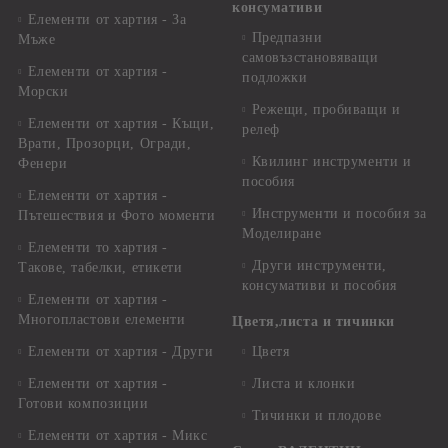
консумативи
Елементи от хартия - За
Предпазни
Мъже
самовъзстановяващи
Елементи от хартия -
подложки
Морски
Режещи, пробиващи и
Елементи от хартия - Къщи,
релеф
Врати, Прозорци, Огради,
Квилинг инструменти и
Фенери
пособия
Елементи от хартия -
Инструменти и пособия за
Пътешествия и Фото моменти
Моделиране
Елементи то хартия -
Други инструменти,
Такове, табелки, етикети
консумативи и пособия
Елементи от хартия -
Многопластови елементи
Цветя,листа и тичинки
Елементи от хартия - Други
Цветя
Елементи от хартия -
Листа и клонки
Готови композиции
Тичинки и плодове
Елементи от хартия - Микс