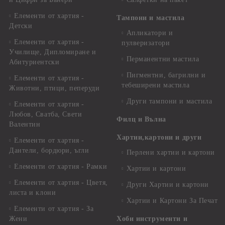
Елементи от хартия -
Тампони и мастила
Детски
Апликатори и
Елементи от хартия -
пулверизатори
Училище, Дипломиране и
Перманентни мастила
Абитуриентски
Пигментни, багрилни и
Елементи от хартия -
тебеширени мастила
Животни, птици, пеперуди
Други тампони и мастила
Елементи от хартия -
Любов, Сватба, Свети
Филц и Вълна
Валентин
Хартии,картони и други
Елементи от хартия -
Дантели, бордюри, ъгли
Перлени хартии и картони
Елементи от хартия - Рамки
Хартии и картони
Елементи от хартия - Цветя,
Други Хартии и картони
листа и клони
Хартии и Картони За Печат
Елементи от хартия - За
Жени
Хоби инструменти и