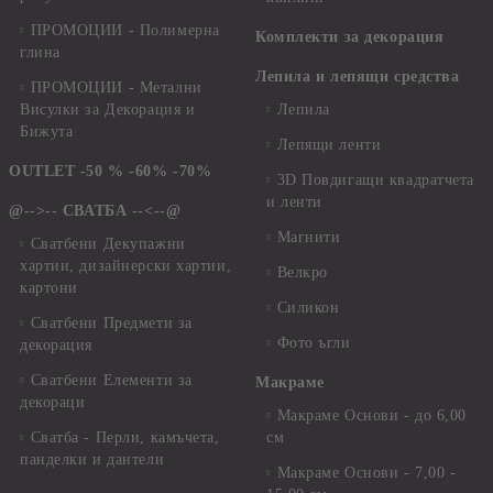
ПРОМОЦИИ - Полимерна
Комплекти за декорация
глина
Лепила и лепящи средства
ПРОМОЦИИ - Метални
Висулки за Декорация и
Лепила
Бижута
Лепящи ленти
OUTLET -50 % -60% -70%
3D Повдигащи квадратчета
и ленти
@-->-- СВАТБА --<--@
Магнити
Сватбени Декупажни
хартии, дизайнерски хартии,
Велкро
картони
Силикон
Сватбени Предмети за
Фото ъгли
декорация
Сватбени Елементи за
Макраме
декораци
Макраме Основи - до 6,00
Сватба - Перли, камъчета,
см
панделки и дантели
Макраме Основи - 7,00 -