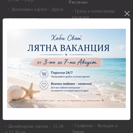
Рисуване
Декупажна хартия - Други
Грунд и почистващи
разтвори
Антични пасти
Платна за рисуване
Вакс пасти
Стативи и поставки
Грунд, Основи, Релефни
пасти
Четки и инструменти
Варак, Шлак метал, Фолио,
Моливи, акварелни
Пантна
комплекти
Лакове и защитни покрития
Свещи
Лепила
Салфетки
Краклета и медиуми
Салфетки - Великден
Шаблони
Салфетки - Детски
Инструменти и пособия
Салфетки - Животни, птици
и насекоми
Дизайнерски хартии
Салфетки - Коледни и
Дизайнерски хартии - 15.20
Зимни
х 15.20 см.