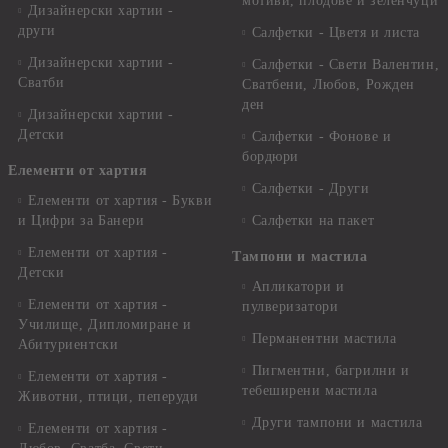
мотиви, плодове и зеленчуци
Дизайнерски хартии -
други
Салфетки - Цветя и листа
Дизайнерски хартии -
Салфетки - Свети Валентин,
Сватби
Сватбени, Любов, Рожден
ден
Дизайнерски хартии -
Детски
Салфетки - Фонове и
бордюри
Елементи от хартия
Салфетки - Други
Елементи от хартия - Букви
и Цифри за Банери
Салфетки на пакет
Елементи от хартия -
Тампони и мастила
Детски
Апликатори и
Елементи от хартия -
пулверизатори
Училище, Дипломиране и
Перманентни мастила
Абитуриентски
Пигментни, багрилни и
Елементи от хартия -
тебеширени мастила
Животни, птици, пеперуди
Други тампони и мастила
Елементи от хартия -