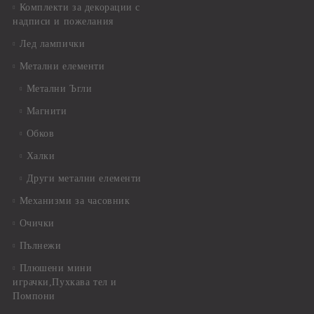
Комплекти за декорации с
надписи и пожелания
Лед лампички
Метални елементи
Метални Ъгли
Магнити
Обков
Халки
Други метални елементи
Механизми за часовник
Очички
Пълнежи
Плюшени мини
играчки,Пухкава тел и
Помпони