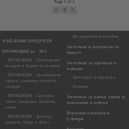
Page 1 of 1
«
»
1
Инструменти и пособия
НАЙ-НОВИ ПРОДУКТИ
Заготовки и материали за
ПРОМОЦИИ до - 50%
бижута
ПРОМОЦИИ - Силиконови
Заготовки за картички и
молдове и форми за отливки
пликове
ПРОМОЦИИ - Дизайнерски
Заготовки за картички
хартии, изрязани елементи,
стикери
Пликове
ПРОМОЦИИ - Сатенени
Заготовки за папки, книги за
ленти, панделки, шнурове,
пожелания и албуми
канап
Изрязани елементи и
ПРОМОЦИИ - Копчета,
Стикери
мъниста, брадс и айлет