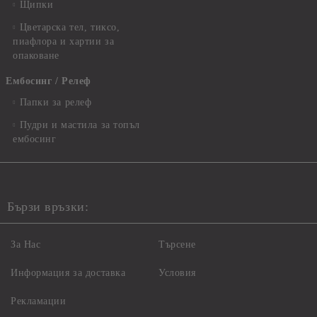
Щипки
Цветарска тел, тиксо,
пиафлора и хартии за
опаковане
Ембосинг / Релеф
Папки за релеф
Пудри и мастила за топъл
ембосинг
Бързи връзки:
За Нас
Търсене
Информация за доставка
Условия
Рекламации