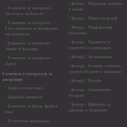
Коледа - Панделки, ширити
Елементи от шперплат -
и конци
Заготовки за бижута
Коелда - Папки за релеф
Елементи от шперплат -
Коледа - Перфоратори
Етно елементи и музикални
(пънчове)
инструменти
Коледа - Предмети и
Елементи от шперплат -
елементи за декорация
Зимни и Коледни
Коледа - За опаковане
Елементи от шперплат -
Други
Коледа - Kлонки, елхички,
сушени плодове и шишарки
Елементи и материали за
декорация
Коледа - Печати
Акрил и пластмаса
Коледа - Силиконови
молдове
Дървени елементи
Коледа - Шаблони за
Елементи от филц, фоам и
декупаж и изрязване
плат
Естествени материали