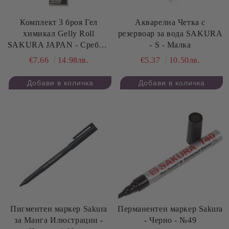
Комплект 3 броя Гел
Акварелна Четкa с
химикал Gelly Roll
резервоар за вода SAKURA
SAKURA JAPAN - Сребро,
- S - Малка
Злато и Бяло 0.8 мм
€7.66
14.98лв.
€5.37
10.50лв.
Перманентен маркер Sakura
Пигментен маркер Sakura
- Черно - №49
за Манга Илюстрации -