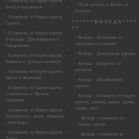
Елементи от бирен картон -
Шлак метали и фолио за
Ъгли и орнаменти
позлата
Елементи от бирен картон -
* * * * * * К О Л Е Д А * * * *
Сватба
* *
Елементи от бирен картон -
Коледа - Заготовки за
Училище, Дипломиране и
картички и пликове
Завършване
Коледа - Декупажни хартии
Елементи от бирен картон -
Бебшки и Детски елементи
Коелда - Салфетки за
декупаж
Елементи от бирен картон -
Цветя и Животни
Коледа - Дизайнерски
хартии
Елементи от бирен картон -
Стиймпънк и Мъжки
Коледа - Eлементи от бирен
елементи
картон, хартия, акрил, дърво,
глина, гипс
Елементи от бирен картон -
Пътешестия - море, планина
Коледа - елементи от
,транспорт
бирен картон
Елементи от бирен картон -
Коледа - елементи от
Други