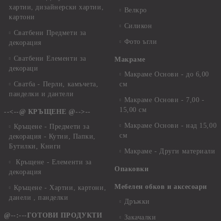
хартии, дизайнерски хартии,
Велкро
картони
Силикон
Сватбени Предмети за
Фото ъгли
декорация
Сватбени Елементи за
Макраме
декораци
Макраме Основи - до 6,00
Сватба - Перли, камъчета,
см
панделки и дантели
Макраме Основи - 7,00 -
15,00 см
--<--@ КРЪЩЕНЕ @-->--
Макраме Основи - над 15,00
Кръщене - Предмети за
см
декорация - Кутии, Папки,
Бутилки, Книги
Макраме - Други материали
Кръщене - Елементи за
Опаковки
декорация
Мебелен обков и аксесоари
Кръщене - Хартии, картони,
данели , панделки
Дръжки
@--:---ГОТОВИ ПРОДУКТИ
Закачалки