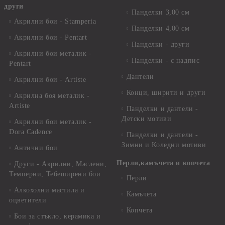
други
Панделки 3,00 см
Акрилни бои - Stamperia
Панделки 4,00 см
Акрилни бои - Pentart
Панделки - други
Акрилни бои металик -
Панделки - с надпис
Pentart
Дантели
Акрилни бои - Artiste
Конци, ширити и други
Акрилна боя металик -
Artiste
Панделки и дантели -
Детски мотиви
Акрилни бои металик -
Dora Cadence
Панделки и дантели -
Зимни и Коледни мотиви
Антични бои
Перли,камъчета и копчета
Други - Акрилни, Маслени,
Темперни, Тебеширени бои
Перли
Алкохолни мастила и
Камъчета
оцветители
Копчета
Бои за стъкло, керамика и