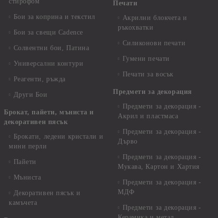
стирофом
Печати
Бои за коприна и текстил
Акрилни блокчета и
ръкохватки
Бои за свещи Cadence
Силиконови печати
Солвентни бои, Патина
Гумени печати
Универсални контури
Печати за восък
Реагенти, ръжда
Предмети за декорация
Други Бои
Предмети за декорация -
Брокат, пайети, мъниста и
Акрил и пластмаса
декоративен пясък
Предмети за декорация -
Брокати, ледени кристали и
Дърво
мини перли
Предмети за декорация -
Пайети
Мукава, Картон и Хартия
Мъниста
Предмети за декорация -
МДФ
Декоративен пясък и
камъчета
Предмети за декорация -
Керамика и метал