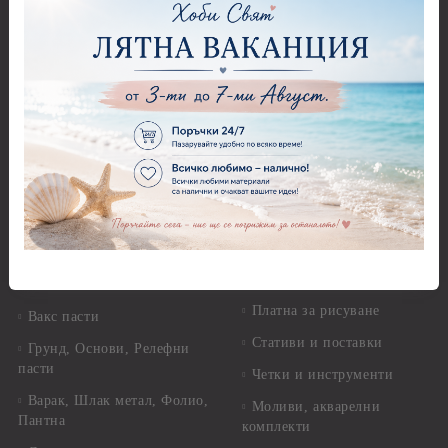
Декупажна хартия
Перфоратори - Сърца и
звезди
Оризова декупажна
хартия А4 - Alchemy of Art -
Перфоратори - Цветя, листа
25-30 гр.
и клонки
Оризова декупажна хартия
Перфоратори - Детски
А4 - Itd. Collection - 25-30
Перфоратори - Животни
гр.
Перфоратори - Коледни и
Фина оризова декупажна
Зимни
хартия Stamperia - 21 х
29.см. - 28гр.
Рисуване
Декупажна хартия - Други
Грунд и почистващи
разтвори
Антични пасти
Платна за рисуване
Вакс пасти
Стативи и поставки
Грунд, Основи, Релефни
пасти
Четки и инструменти
Варак, Шлак метал, Фолио,
Моливи, акварелни
Пантна
комплекти