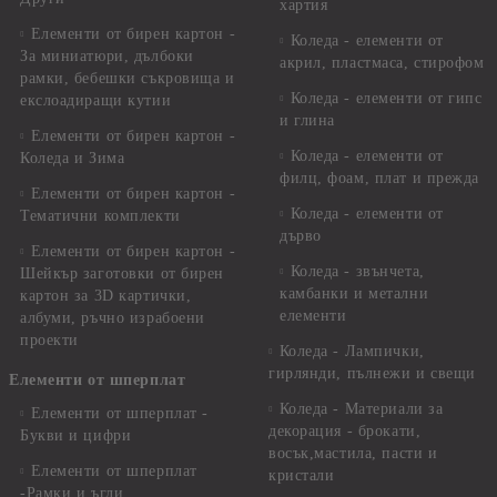
хартия
Елементи от бирен картон -
Коледа - елементи от
За миниатюри, дълбоки
акрил, пластмаса, стирофом
рамки, бебешки съкровища и
Коледа - елементи от гипс
екслоадиращи кутии
и глина
Елементи от бирен картон -
Коледа - елементи от
Коледа и Зима
филц, фоам, плат и прежда
Елементи от бирен картон -
Коледа - елементи от
Тематични комплекти
дърво
Елементи от бирен картон -
Коледа - звънчета,
Шейкър заготовки от бирен
камбанки и метални
картон за 3D картички,
елементи
албуми, ръчно израбоени
проекти
Коледа - Лампички,
гирлянди, пълнежи и свещи
Елементи от шперплат
Коледа - Материали за
Елементи от шперплат -
декорация - брокати,
Букви и цифри
восък,мастила, пасти и
Елементи от шперплат
кристали
-Рамки и ъгли