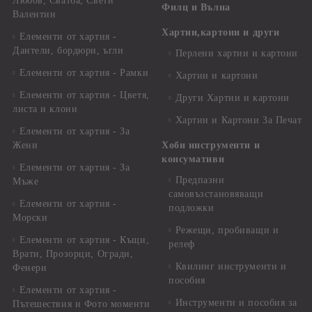
Любов, Сватба, Свети
Филц и Вълна
Валентин
Хартии,картони и други
Елементи от хартия -
Дантели, бордюри, ъгли
Перлени хартии и картони
Елементи от хартия - Рамки
Хартии и картони
Елементи от хартия - Цветя,
Други Хартии и картони
листа и клони
Хартии и Картони За Печат
Елементи от хартия - За
Жени
Хоби инструменти и
консумативи
Елементи от хартия - За
Предпазни
Мъже
самовъзстановяващи
Елементи от хартия -
подложки
Морски
Режещи, пробиващи и
Елементи от хартия - Къщи,
релеф
Врати, Прозорци, Огради,
Квилинг инструменти и
Фенери
пособия
Елементи от хартия -
Инструменти и пособия за
Пътешествия и Фото моменти