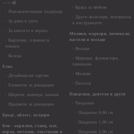
---:--@
Крака за мебели
Персанализирани подаръци
Други аксесоари, материали
За дома и уюта
и инструменти
За книгите и хората
Моливи, маркери, химикали,
пастели и восъци
Картички, пликове и
покани
Восъци
Коледа
Маркери, флумастери,
химикали
Етно
Моливи
Дизайнерски хартии
Пастели
Елементи за декорация
Панделки, дантели и други
Ширити, шевици, канапи
Панделки
Предмети за декорация
Панделки 0,60 см
Брадс, айлетс, холдери
Панделки 1,00 см
Бои - акрилни, гланц, мат,
перла, металик, текстилни и
Панделки 2,00 см