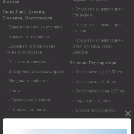
Висулки
Предмети за декорация -
Глина,Гипс, Калъпи,
Стирофом
Елементи, Инструменти
Предмети за декорация -
Керамична смес за отливки
Стъкло
Керамични елементи
Предмети за декорация -
Елементи от полимерна
Плат, органза, зебло,
глина и полирезин
целофан
Пластични елементи
Пънчове Перфоратори
Инструменти за моделиране
Перфоратори до 2,50 см
Молдове и шаблони
Перфоратори 2,50 см
Глина
Перфоратори над 2,50 см
Самосъхнеща глина
Бордюрни пънчове
Полимерна Глина
Ъглови перфоратори
Перфоратори Основни
Приложни техники и
Фигури - кръгове, овали
Декупаж