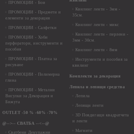
Квилинг
ПРОМОЦИИ - Бои
Квилинг ленти - 3мм -
ПРОМОЦИИ - Предмети и
35см.
елементи за декорация
Квилинг ленти - микс
ПРОМОЦИИ - Салфетки
Квилинг ленти - перлени -
ПРОМОЦИИ - Хоби
3мм - 30см.
перфоратори, инструменти и
пособия
Квилинг ленти - 8мм
ПРОМОЦИИ - Платна за
Инструменти и пособия за
рисуване
квилинг
ПРОМОЦИИ - Полимерна
Комплекти за декорация
глина
Лепила и лепящи средства
ПРОМОЦИИ - Метални
Висулки за Декорация и
Лепила
Бижута
Лепящи ленти
OUTLET -50 % -60% -70%
3D Повдигащи квадратчета
и ленти
@-->-- СВАТБА --<--@
Магнити
Сватбени Декупажни