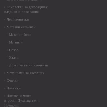
Комплекти за декорации с
надписи и пожелания
Лед лампички
Метални елементи
Метални Ъгли
Магнити
Обков
Халки
Други метални елементи
Механизми за часовник
Очички
Пълнежи
Плюшени мини
играчки,Пухкава тел и
Помпони