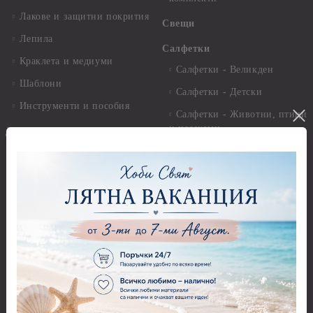
Лакове и защитни покрития
Свещи
Лепила
Салфетки
Краклета и медиуми
Салфетки - Великден
Шаблони
Салфетки - Детски
Инструменти и пособия
Салфетки - Животни, птици
и насекоми
Дизайнерски хартии
Салфетки - Коледни и
Дизайнерски хартии - 15.20
Зимни
х 15.20 см.
Салфетки - Морски
Дизайнерски хартии - 20.30
х 20.30 см.
Салфетки - Музика
Дизайнерски хартии - 30.50
Салфетки - Пеперуди
х 30.50 см.
Салфетки - Рози
Дизайнерски хартии - 21,00
х 29,70 см
Салфетки - Пътешествия и
пейзажи
Дизайнерски хартии - 15.20
x 30.50 см.
Салфетки - Кухненски