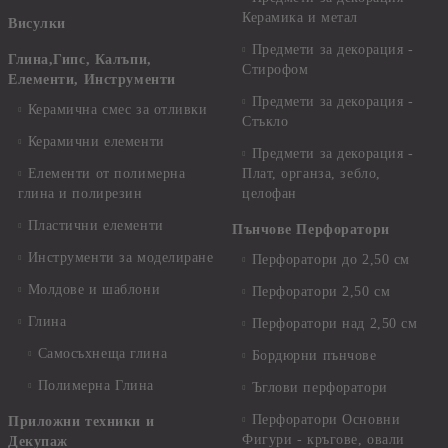
Керамика и метал
Висулки
Предмети за декорация -
Глина,Гипс, Калъпи,
Стирофом
Елементи, Инструменти
Предмети за декорация -
Керамична смес за отливки
Стъкло
Керамични елементи
Предмети за декорация -
Елементи от полимерна
Плат, органза, зебло,
глина и полирезин
целофан
Пластични елементи
Пънчове Перфоратори
Инструменти за моделиране
Перфоратори до 2,50 см
Молдове и шаблони
Перфоратори 2,50 см
Глина
Перфоратори над 2,50 см
Самосъхнеща глина
Бордюрни пънчове
Полимерна Глина
Ъглови перфоратори
Перфоратори Основни
Приложни техники и
Фигури - кръгове, овали
Декупаж