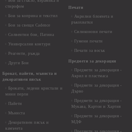
Бои за стъкло, керамика и
стирофом
Печати
Бои за коприна и текстил
Акрилни блокчета и
ръкохватки
Бои за свещи Cadence
Силиконови печати
Солвентни бои, Патина
Гумени печати
Универсални контури
Печати за восък
Реагенти, ръжда
Предмети за декорация
Други Бои
Предмети за декорация -
Брокат, пайети, мъниста и
Акрил и пластмаса
декоративен пясък
Предмети за декорация -
Брокати, ледени кристали и
Дърво
мини перли
Предмети за декорация -
Пайети
Мукава, Картон и Хартия
Мъниста
Предмети за декорация -
МДФ
Декоративен пясък и
камъчета
Предмети за декорация -