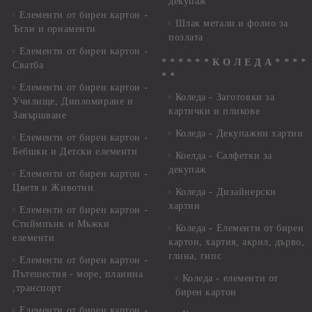
декупаж
Елементи от бирен картон -
Шлак метали и фолио за
Ъгли и орнаменти
позлата
Елементи от бирен картон -
* * * * * * К О Л Е Д А * * * *
Сватба
* *
Елементи от бирен картон -
Коледа - Заготовки за
Училище, Дипломиране и
картички и пликове
Завършване
Коледа - Декупажни хартии
Елементи от бирен картон -
Бебшки и Детски елементи
Коелда - Салфетки за
декупаж
Елементи от бирен картон -
Цветя и Животни
Коледа - Дизайнерски
хартии
Елементи от бирен картон -
Стиймпънк и Мъжки
Коледа - Eлементи от бирен
елементи
картон, хартия, акрил, дърво,
глина, гипс
Елементи от бирен картон -
Пътешестия - море, планина
Коледа - елементи от
,транспорт
бирен картон
Елементи от бирен картон -