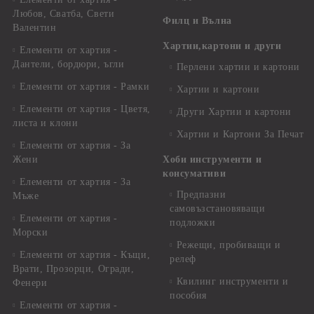
Любов, Сватба, Свети
Филц и Вълна
Валентин
Хартии,картони и други
Елементи от хартия -
Дантели, бордюри, ъгли
Перлени хартии и картони
Елементи от хартия - Рамки
Хартии и картони
Елементи от хартия - Цветя,
Други Хартии и картони
листа и клони
Хартии и Картони За Печат
Елементи от хартия - За
Жени
Хоби инструменти и
консумативи
Елементи от хартия - За
Предпазни
Мъже
самовъзстановяващи
Елементи от хартия -
подложки
Морски
Режещи, пробиващи и
Елементи от хартия - Къщи,
релеф
Врати, Прозорци, Огради,
Квилинг инструменти и
Фенери
пособия
Елементи от хартия -