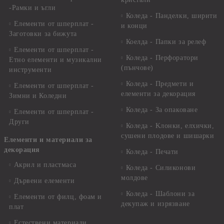
-Рамки и ъгли
Коледа - Панделки, ширити
Елементи от шперплат -
и конци
Заготовки за бижута
Коелда - Папки за релеф
Елементи от шперплат -
Коледа - Перфоратори
Етно елементи и музикални
(пънчове)
инструменти
Коледа - Предмети и
Елементи от шперплат -
елементи за декорация
Зимни и Коледни
Коледа - За опаковане
Елементи от шперплат -
Други
Коледа - Kлонки, елхички,
сушени плодове и шишарки
Елементи и материали за
декорация
Коледа - Печати
Акрил и пластмаса
Коледа - Силиконови
молдове
Дървени елементи
Коледа - Шаблони за
Елементи от филц, фоам и
декупаж и изрязване
плат
Естествени материали