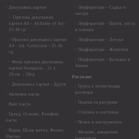
Декупажна хартия
Перфоратори - Сърца и
звезди
Оризова декупажна
хартия А4 - Alchemy of Art -
Перфоратори - Цветя, листа
25-30 гр.
и клонки
Оризова декупажна хартия
Перфоратори - Детски
А4 - Itd. Collection - 25-30
Перфоратори - Животни
гр.
Перфоратори - Коледни и
Фина оризова декупажна
Зимни
хартия Stamperia - 21 х
29.см. - 28гр.
Рисуване
Декупажна хартия - Други
Грунд и почистващи
разтвори
Антични пасти
Платна за рисуване
Вакс пасти
Стативи и поставки
Грунд, Основи, Релефни
пасти
Четки и инструменти
Варак, Шлак метал, Фолио,
Моливи, акварелни
Пантна
комплекти