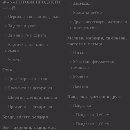
@--:---ГОТОВИ ПРОДУКТИ
Закачалки
---:--@
Крака за мебели
Персанализирани подаръци
Други аксесоари, материали
За дома и уюта
и инструменти
За книгите и хората
Моливи, маркери, химикали,
пастели и восъци
Картички, пликове и
покани
Восъци
Коледа
Маркери, флумастери,
химикали
Етно
Моливи
Дизайнерски хартии
Пастели
Елементи за декорация
Панделки, дантели и други
Ширити, шевици, канапи
Панделки
Предмети за декорация
Панделки 0,60 см
Брадс, айлетс, холдери
Панделки 1,00 см
Бои - акрилни, гланц, мат,