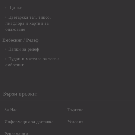
Щипки
Цветарска тел, тиксо,
пиафлора и хартии за
опаковане
Ембосинг / Релеф
Папки за релеф
Пудри и мастила за топъл
ембосинг
Бързи връзки:
За Нас
Търсене
Информация за доставка
Условия
Рекламации