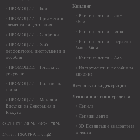
Квилинг
ПРОМОЦИИ - Бои
Квилинг ленти - 3мм -
ПРОМОЦИИ - Предмети и
35см.
елементи за декорация
Квилинг ленти - микс
ПРОМОЦИИ - Салфетки
Квилинг ленти - перлени -
ПРОМОЦИИ - Хоби
3мм - 30см.
перфоратори, инструменти и
пособия
Квилинг ленти - 8мм
ПРОМОЦИИ - Платна за
Инструменти и пособия за
рисуване
квилинг
ПРОМОЦИИ - Полимерна
Комплекти за декорация
глина
Лепила и лепящи средства
ПРОМОЦИИ - Метални
Висулки за Декорация и
Лепила
Бижута
Лепящи ленти
OUTLET -50 % -60% -70%
3D Повдигащи квадратчета
и ленти
@-->-- СВАТБА --<--@