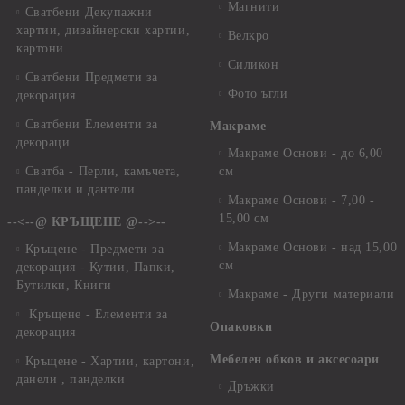
Магнити
Сватбени Декупажни
хартии, дизайнерски хартии,
Велкро
картони
Силикон
Сватбени Предмети за
Фото ъгли
декорация
Сватбени Елементи за
Макраме
декораци
Макраме Основи - до 6,00
Сватба - Перли, камъчета,
см
панделки и дантели
Макраме Основи - 7,00 -
15,00 см
--<--@ КРЪЩЕНЕ @-->--
Макраме Основи - над 15,00
Кръщене - Предмети за
см
декорация - Кутии, Папки,
Бутилки, Книги
Макраме - Други материали
Кръщене - Елементи за
Опаковки
декорация
Мебелен обков и аксесоари
Кръщене - Хартии, картони,
данели , панделки
Дръжки