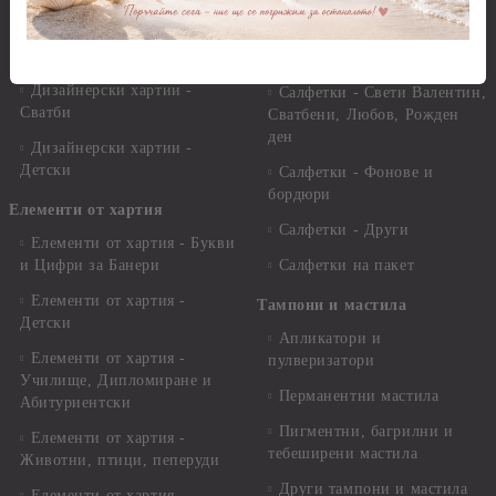
мотиви, плодове и зеленчуци
Дизайнерски хартии -
други
Салфетки - Цветя и листа
Дизайнерски хартии -
Салфетки - Свети Валентин,
Сватби
Сватбени, Любов, Рожден
ден
Дизайнерски хартии -
Детски
Салфетки - Фонове и
бордюри
Елементи от хартия
Салфетки - Други
Елементи от хартия - Букви
и Цифри за Банери
Салфетки на пакет
Елементи от хартия -
Тампони и мастила
Детски
Апликатори и
Елементи от хартия -
пулверизатори
Училище, Дипломиране и
Перманентни мастила
Абитуриентски
Пигментни, багрилни и
Елементи от хартия -
тебеширени мастила
Животни, птици, пеперуди
Други тампони и мастила
Елементи от хартия -