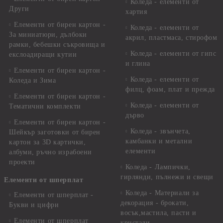
Коледа - елементи от
Други
хартия
Елементи от бирен картон -
Коледа - елементи от
За миниатюри, дълбоки
акрил, пластмаса, стирофом
рамки, бебешки съкровища и
Коледа - елементи от гипс
екслоадиращи кутии
и глина
Елементи от бирен картон -
Коледа - елементи от
Коледа и Зима
филц, фоам, плат и прежда
Елементи от бирен картон -
Коледа - елементи от
Тематични комплекти
дърво
Елементи от бирен картон -
Коледа - звънчета,
Шейкър заготовки от бирен
камбанки и метални
картон за 3D картички,
елементи
албуми, ръчно израбоени
проекти
Коледа - Лампички,
гирлянди, пълнежи и свещи
Елементи от шперплат
Коледа - Материали за
Елементи от шперплат -
декорация - брокати,
Букви и цифри
восък,мастила, пасти и
Елементи от шперплат
кристали