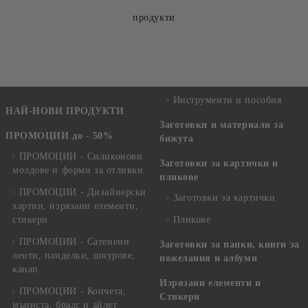
продукти
Инструменти и пособия
НАЙ-НОВИ ПРОДУКТИ
Заготовки и материали за
ПРОМОЦИИ до - 50%
бижута
ПРОМОЦИИ - Силиконови
Заготовки за картички и
молдове и форми за отливки
пликове
ПРОМОЦИИ - Дизайнерски
Заготовки за картички
хартии, изрязани елементи,
стикери
Пликове
ПРОМОЦИИ - Сатенени
Заготовки за папки, книги за
ленти, панделки, шнурове,
пожелания и албуми
канап
Изрязани елементи и
ПРОМОЦИИ - Копчета,
Стикери
мъниста, брадс и айлет