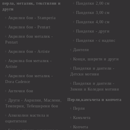
перла, металик, текстилни и
Панделки 2,00 см
други
Панделки 3,00 см
Акрилни бои - Stamperia
Панделки 4,00 см
Акрилни бои - Pentart
Панделки - други
Акрилни бои металик -
Панделки - с надпис
Pentart
Дантели
Акрилни бои - Artiste
Конци, ширити и други
Акрилна боя металик -
Artiste
Панделки и дантели -
Детски мотиви
Акрилни бои металик -
Dora Cadence
Панделки и дантели -
Зимни и Коледни мотиви
Антични бои
Перли,камъчета и копчета
Други - Акрилни, Маслени,
Темперни, Тебеширени бои
Перли
Алкохолни мастила и
Камъчета
оцветители
Копчета