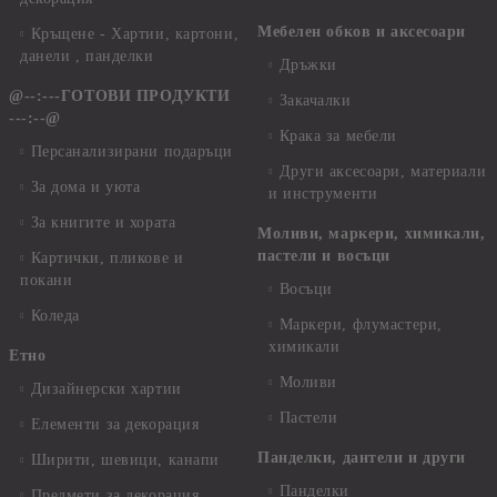
Мебелен обков и аксесоари
Кръщене - Хартии, картони,
данели , панделки
Дръжки
@--:---ГОТОВИ ПРОДУКТИ
Закачалки
---:--@
Крака за мебели
Персанализирани подаръци
Други аксесоари, материали
За дома и уюта
и инструменти
За книгите и хората
Моливи, маркери, химикали,
пастели и восъци
Картички, пликове и
покани
Восъци
Коледа
Маркери, флумастери,
химикали
Етно
Моливи
Дизайнерски хартии
Пастели
Елементи за декорация
Панделки, дантели и други
Ширити, шевици, канапи
Панделки
Предмети за декорация