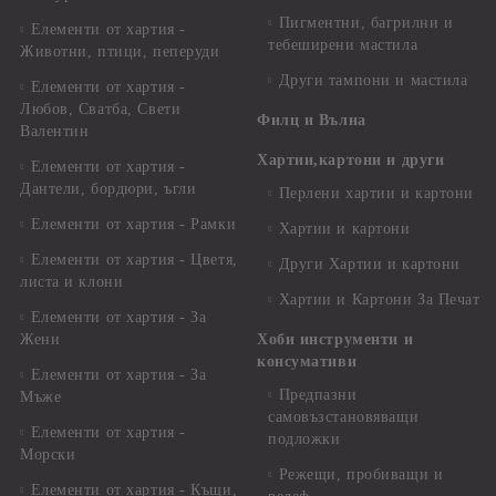
Пигментни, багрилни и
Елементи от хартия -
тебеширени мастила
Животни, птици, пеперуди
Други тампони и мастила
Елементи от хартия -
Любов, Сватба, Свети
Филц и Вълна
Валентин
Хартии,картони и други
Елементи от хартия -
Дантели, бордюри, ъгли
Перлени хартии и картони
Елементи от хартия - Рамки
Хартии и картони
Елементи от хартия - Цветя,
Други Хартии и картони
листа и клони
Хартии и Картони За Печат
Елементи от хартия - За
Жени
Хоби инструменти и
консумативи
Елементи от хартия - За
Предпазни
Мъже
самовъзстановяващи
Елементи от хартия -
подложки
Морски
Режещи, пробиващи и
Елементи от хартия - Къщи,