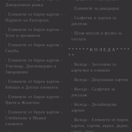
Декоративни рамки
Елементи за декорация
Елементи от бирен картон -
Салфетки и хартии за
Надписи на български
декупаж
Елементи от бирен картон -
Шлак метали и фолио за
Ъгли и орнаменти
позлата
Елементи от бирен картон -
* * * * * * К О Л Е Д А * * * *
Сватба
* *
Елементи от бирен картон -
Коледа - Заготовки за
Училище, Дипломиране и
картички и пликове
Завършване
Коледа - Декупажни хартии
Елементи от бирен картон -
Бебшки и Детски елементи
Коелда - Салфетки за
декупаж
Елементи от бирен картон -
Цветя и Животни
Коледа - Дизайнерски
хартии
Елементи от бирен картон -
Стиймпънк и Мъжки
Коледа - Eлементи от бирен
елементи
картон, хартия, акрил, дърво,
глина, гипс