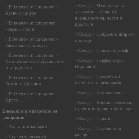
Коледа - Материали за
Елементи от шперплат -
декорация - брокати,
Букви и цифри
восък,мастила, пасти и
Елементи от шперплат
кристали
-Рамки и ъгли
Коледа - Панделки, ширити
Елементи от шперплат -
и конци
Заготовки за бижута
Коелда - Папки за релеф
Елементи от шперплат -
Коледа - Перфоратори
Етно елементи и музикални
(пънчове)
инструменти
Коледа - Предмети и
Елементи от шперплат -
елементи за декорация
Зимни и Коледни
Коледа - За опаковане
Елементи от шперплат -
Други
Коледа - Kлонки, елхички,
сушени плодове и шишарки
Елементи и материали за
декорация
Коледа - Печати
Акрил и пластмаса
Коледа - Силиконови
молдове
Дървени елементи