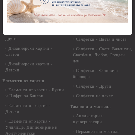
Дизайнерски хартии - 21,00
х 29,70 см
Салфетки - Пътешествия и
пейзажи
Дизайнерски хартии - 15.20
x 30.50 см.
Салфетки - Кухненски
мотиви, плодове и зеленчуци
Дизайнерски хартии -
други
Салфетки - Цветя и листа
Дизайнерски хартии -
Салфетки - Свети Валентин,
Сватби
Сватбени, Любов, Рожден
ден
Дизайнерски хартии -
Детски
Салфетки - Фонове и
бордюри
Елементи от хартия
Салфетки - Други
Елементи от хартия - Букви
и Цифри за Банери
Салфетки на пакет
Елементи от хартия -
Тампони и мастила
Детски
Апликатори и
Елементи от хартия -
пулверизатори
Училище, Дипломиране и
Перманентни мастила
Абитуриентски