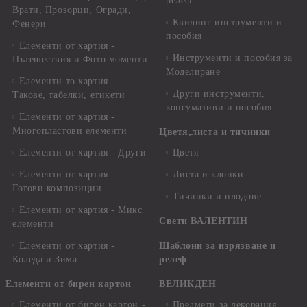
релеф
Врати, Прозорци, Огради,
Квилинг инструменти и
Фенери
пособия
Елементи от хартия -
Инструменти и пособия за
Пътешествия и Фото моменти
Моделиране
Елементи то хартия -
Други инструменти,
Такове, табелки, етикети
консумативи и пособия
Елементи от хартия -
Многопластови елементи
Цветя,листа и тичинки
Елементи от хартия - Други
Цветя
Елементи от хартия -
Листа и клонки
Готови композиции
Тичинки и плодове
Елементи от хартия - Микс
Свети ВАЛЕНТИН
елементи
Елементи от хартия -
Шаблони за изрязване и
Коледа и Зима
релеф
Елементи от бирен картон
ВЕЛИКДЕН
Елементи от бирен картон -
Предмети за декорация