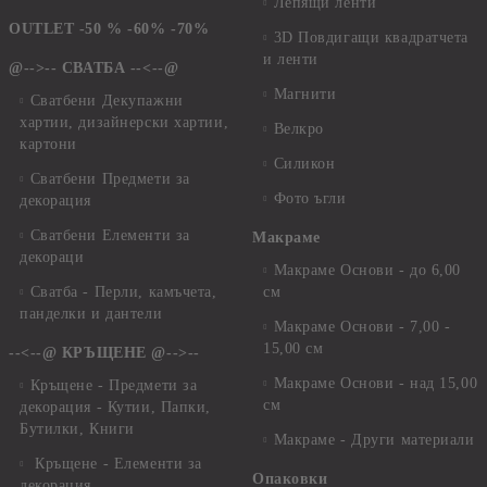
Лепящи ленти
OUTLET -50 % -60% -70%
3D Повдигащи квадратчета
и ленти
@-->-- СВАТБА --<--@
Магнити
Сватбени Декупажни
хартии, дизайнерски хартии,
Велкро
картони
Силикон
Сватбени Предмети за
Фото ъгли
декорация
Сватбени Елементи за
Макраме
декораци
Макраме Основи - до 6,00
Сватба - Перли, камъчета,
см
панделки и дантели
Макраме Основи - 7,00 -
15,00 см
--<--@ КРЪЩЕНЕ @-->--
Макраме Основи - над 15,00
Кръщене - Предмети за
см
декорация - Кутии, Папки,
Бутилки, Книги
Макраме - Други материали
Кръщене - Елементи за
Опаковки
декорация