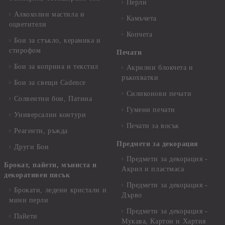
Перли
Алкохолни мастила и
Камъчета
оцветители
Копчета
Бои за стъкло, керамика и
стирофом
Печати
Бои за коприна и текстил
Акрилни блокчета и
ръкохватки
Бои за свещи Cadence
Силиконови печати
Солвентни бои, Патина
Гумени печати
Универсални контури
Печати за восък
Реагенти, ръжда
Предмети за декорация
Други Бои
Предмети за декорация -
Брокат, пайети, мъниста и
Акрил и пластмаса
декоративен пясък
Предмети за декорация -
Брокати, ледени кристали и
Дърво
мини перли
Предмети за декорация -
Пайети
Мукава, Картон и Хартия