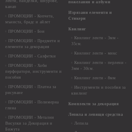
ленти, панделки, шнурове,
пожелания и албуми
канап
Изрязани елементи и
ПРОМОЦИИ - Копчета,
Стикери
мъниста, брадс и айлет
Квилинг
ПРОМОЦИИ - Бои
Квилинг ленти - 3мм -
ПРОМОЦИИ - Предмети и
35см.
елементи за декорация
Квилинг ленти - микс
ПРОМОЦИИ - Салфетки
Квилинг ленти - перлени -
ПРОМОЦИИ - Хоби
3мм - 30см.
перфоратори, инструменти и
пособия
Квилинг ленти - 8мм
ПРОМОЦИИ - Платна за
Инструменти и пособия за
рисуване
квилинг
ПРОМОЦИИ - Полимерна
Комплекти за декорация
глина
Лепила и лепящи средства
ПРОМОЦИИ - Метални
Висулки за Декорация и
Лепила
Бижута