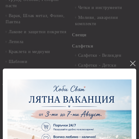
пасти
Четки и инструменти
Варак, Шлак метал, Фолио,
Моливи, акварелни
Пантна
комплекти
Лакове и защитни покрития
Свещи
Лепила
Салфетки
Краклета и медиуми
Салфетки - Великден
Шаблони
Салфетки - Детски
Инструменти и пособия
Салфетки - Животни, птици
и насекоми
Дизайнерски хартии
Салфетки - Коледни и
Дизайнерски хартии - 15.20
Зимни
х 15.20 см.
Салфетки - Морски
Дизайнерски хартии - 20.30
х 20.30 см.
Салфетки - Музика
Дизайнерски хартии - 30.50
Салфетки - Пеперуди
х 30.50 см.
Салфетки - Рози