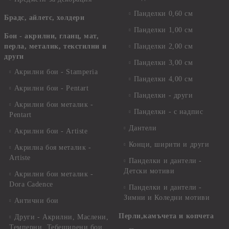
Панделки 0,60 см
Брадс, айлетс, холдери
Панделки 1,00 см
Бои - акрилни, гланц, мат,
перла, металик, текстилни и
Панделки 2,00 см
други
Панделки 3,00 см
Акрилни бои - Stamperia
Панделки 4,00 см
Акрилни бои - Pentart
Панделки - други
Акрилни бои металик -
Панделки - с надпис
Pentart
Дантели
Акрилни бои - Artiste
Конци, ширити и други
Акрилна боя металик -
Artiste
Панделки и дантели -
Детски мотиви
Акрилни бои металик -
Dora Cadence
Панделки и дантели -
Зимни и Коледни мотиви
Антични бои
Перли,камъчета и копчета
Други - Акрилни, Маслени,
Темперни, Тебеширени бои