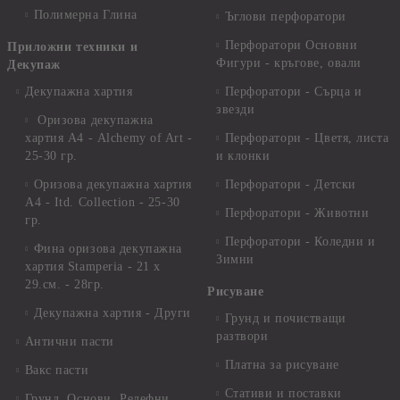
Полимерна Глина
Ъглови перфоратори
Перфоратори Основни
Приложни техники и
Фигури - кръгове, овали
Декупаж
Декупажна хартия
Перфоратори - Сърца и
звезди
Оризова декупажна
хартия А4 - Alchemy of Art -
Перфоратори - Цветя, листа
25-30 гр.
и клонки
Оризова декупажна хартия
Перфоратори - Детски
А4 - Itd. Collection - 25-30
Перфоратори - Животни
гр.
Перфоратори - Коледни и
Фина оризова декупажна
Зимни
хартия Stamperia - 21 х
29.см. - 28гр.
Рисуване
Декупажна хартия - Други
Грунд и почистващи
разтвори
Антични пасти
Платна за рисуване
Вакс пасти
Стативи и поставки
Грунд, Основи, Релефни