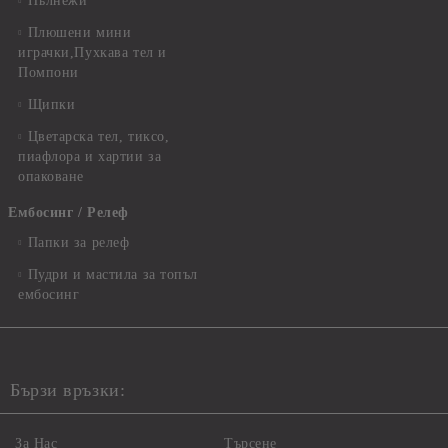
Пълнежи
Плюшени мини
играчки,Пухкава тел и
Помпони
Щипки
Цветарска тел, тиксо,
пиафлора и хартии за
опаковане
Ембосинг / Релеф
Папки за релеф
Пудри и мастила за топъл
ембосинг
Бързи връзки:
За Нас
Търсене