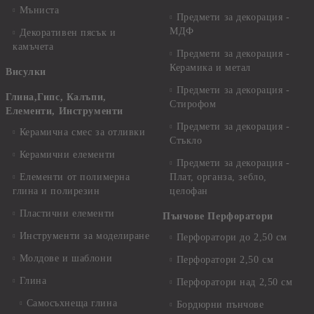
Мъниста
Предмети за декорация -
МДФ
Декоративен пясък и
камъчета
Предмети за декорация -
Керамика и метал
Висулки
Предмети за декорация -
Глина,Гипс, Калъпи,
Стирофом
Елементи, Инструменти
Предмети за декорация -
Керамична смес за отливки
Стъкло
Керамични елементи
Предмети за декорация -
Елементи от полимерна
Плат, органза, зебло,
глина и полирезин
целофан
Пластични елементи
Пънчове Перфоратори
Инструменти за моделиране
Перфоратори до 2,50 см
Молдове и шаблони
Перфоратори 2,50 см
Глина
Перфоратори над 2,50 см
Самосъхнеща глина
Бордюрни пънчове