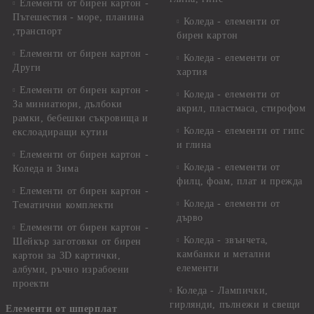
Елементи от бирен картон -
Пътешестия - море, планина
Коледа - елементи от
,транспорт
бирен картон
Елементи от бирен картон -
Коледа - елементи от
Други
хартия
Елементи от бирен картон -
Коледа - елементи от
За миниатюри, дълбоки
акрил, пластмаса, стирофом
рамки, бебешки съкровища и
Коледа - елементи от гипс
екслоадиращи кутии
и глина
Елементи от бирен картон -
Коледа - елементи от
Коледа и Зима
филц, фоам, плат и прежда
Елементи от бирен картон -
Коледа - елементи от
Тематични комплекти
дърво
Елементи от бирен картон -
Коледа - звънчета,
Шейкър заготовки от бирен
камбанки и метални
картон за 3D картички,
елементи
албуми, ръчно израбоени
проекти
Коледа - Лампички,
гирлянди, пълнежи и свещи
Елементи от шперплат