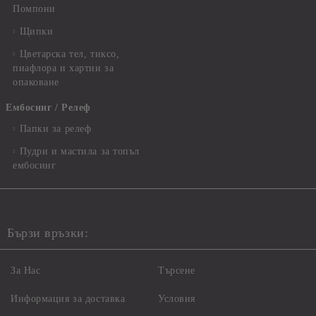
Помпони
Щипки
Цветарска тел, тиксо,
пиафлора и хартии за
опаковане
Ембосинг / Релеф
Папки за релеф
Пудри и мастила за топъл
ембосинг
Бързи връзки:
За Нас
Търсене
Информация за доставка
Условия