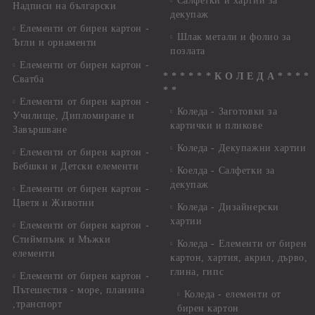
Салфетки и хартии за
Надписи на български
декупаж
Елементи от бирен картон -
Шлак метали и фолио за
Ъгли и орнаменти
позлата
Елементи от бирен картон -
* * * * * * К О Л Е Д А * * * *
Сватба
* *
Елементи от бирен картон -
Коледа - Заготовки за
Училище, Дипломиране и
картички и пликове
Завършване
Коледа - Декупажни хартии
Елементи от бирен картон -
Бебшки и Детски елементи
Коелда - Салфетки за
декупаж
Елементи от бирен картон -
Цветя и Животни
Коледа - Дизайнерски
хартии
Елементи от бирен картон -
Стиймпънк и Мъжки
Коледа - Eлементи от бирен
елементи
картон, хартия, акрил, дърво,
глина, гипс
Елементи от бирен картон -
Пътешестия - море, планина
Коледа - елементи от
,транспорт
бирен картон