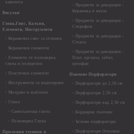
камъчета
Предмети за декорация -
Керамика и метал
Висулки
Предмети за декорация -
Глина,Гипс, Калъпи,
Стирофом
Елементи, Инструменти
Предмети за декорация -
Керамична смес за отливки
Стъкло
Керамични елементи
Предмети за декорация -
Елементи от полимерна
Плат, органза, зебло,
глина и полирезин
целофан
Пластични елементи
Пънчове Перфоратори
Инструменти за моделиране
Перфоратори до 2,50 см
Молдове и шаблони
Перфоратори 2,50 см
Глина
Перфоратори над 2,50 см
Самосъхнеща глина
Бордюрни пънчове
Полимерна Глина
Ъглови перфоратори
Перфоратори Основни
Приложни техники и