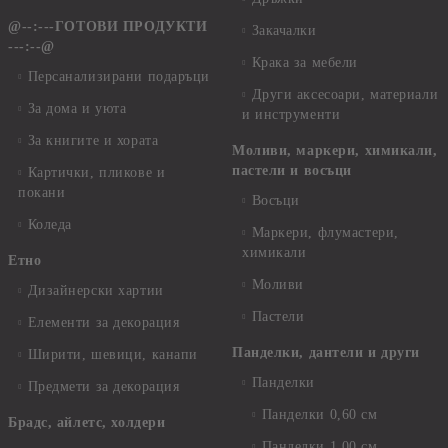
@--:---ГОТОВИ ПРОДУКТИ
Закачалки
---:--@
Крака за мебели
Персанализирани подаръци
Други аксесоари, материали
За дома и уюта
и инструменти
За книгите и хората
Моливи, маркери, химикали,
пастели и восъци
Картички, пликове и
покани
Восъци
Коледа
Маркери, флумастери,
химикали
Етно
Моливи
Дизайнерски хартии
Пастели
Елементи за декорация
Панделки, дантели и други
Ширити, шевици, канапи
Панделки
Предмети за декорация
Панделки 0,60 см
Брадс, айлетс, холдери
Панделки 1,00 см