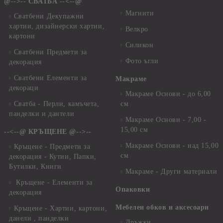
@-->-- СВАТБА --<--@
Магнити
Сватбени Декупажни
хартии, дизайнерски хартии,
Велкро
картони
Силикон
Сватбени Предмети за
Фото ъгли
декорация
Сватбени Елементи за
Макраме
декораци
Макраме Основи - до 6,00
Сватба - Перли, камъчета,
см
панделки и дантели
Макраме Основи - 7,00 -
15,00 см
--<--@ КРЪЩЕНЕ @-->--
Макраме Основи - над 15,00
Кръщене - Предмети за
см
декорация - Кутии, Папки,
Бутилки, Книги
Макраме - Други материали
Кръщене - Елементи за
Опаковки
декорация
Мебелен обков и аксесоари
Кръщене - Хартии, картони,
данели , панделки
Дръжки