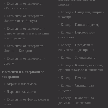
Елементи от шперплат
кристали
-Рамки и ъгли
Коледа - Панделки, ширити
Елементи от шперплат -
и конци
Заготовки за бижута
Коелда - Папки за релеф
Елементи от шперплат -
Коледа - Перфоратори
Етно елементи и музикални
(пънчове)
инструменти
Коледа - Предмети и
Елементи от шперплат -
елементи за декорация
Зимни и Коледни
Коледа - За опаковане
Елементи от шперплат -
Други
Коледа - Kлонки, елхички,
сушени плодове и шишарки
Елементи и материали за
декорация
Коледа - Печати
Акрил и пластмаса
Коледа - Силиконови
молдове
Дървени елементи
Коледа - Шаблони за
Елементи от филц, фоам и
декупаж и изрязване
плат