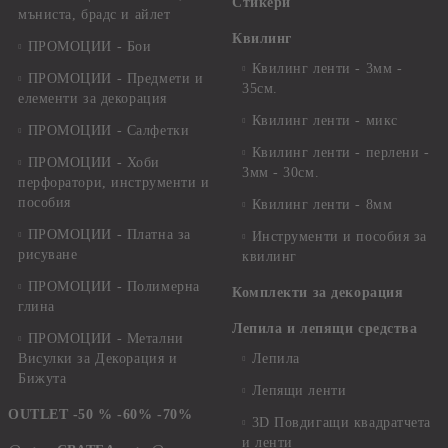
Стикери
мъниста, брадс и айлет
Квилинг
ПРОМОЦИИ - Бои
Квилинг ленти - 3мм -
ПРОМОЦИИ - Предмети и
35см.
елементи за декорация
Квилинг ленти - микс
ПРОМОЦИИ - Салфетки
Квилинг ленти - перлени -
ПРОМОЦИИ - Хоби
3мм - 30см.
перфоратори, инструменти и
пособия
Квилинг ленти - 8мм
ПРОМОЦИИ - Платна за
Инструменти и пособия за
рисуване
квилинг
ПРОМОЦИИ - Полимерна
Комплекти за декорация
глина
Лепила и лепящи средства
ПРОМОЦИИ - Метални
Висулки за Декорация и
Лепила
Бижута
Лепящи ленти
OUTLET -50 % -60% -70%
3D Повдигащи квадратчета
и ленти