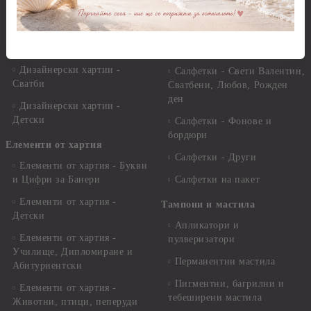
x 30.50 см.
Салфетки - Кухненски
мотиви, плодове и зеленчуци
Дизайнерски хартии -
други
Салфетки - Цветя и листа
Дизайнерски хартии -
Салфетки - Свети Валентин,
Сватби
Сватбени, Любов, Рожден
ден
Дизайнерски хартии -
Детски
Салфетки - Фонове и
бордюри
Елементи от хартия
Салфетки - Други
Елементи от хартия - Букви
и Цифри за Банери
Салфетки на пакет
Елементи от хартия -
Тампони и мастила
Детски
Апликатори и
Елементи от хартия -
пулверизатори
Училище, Дипломиране и
Перманентни мастила
Абитуриентски
Пигментни, багрилни и
Елементи от хартия -
тебеширени мастила
Животни, птици, пеперуди