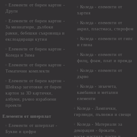
Елементи от бирен картон -
Коледа - елементи от
Други
хартия
Елементи от бирен картон -
Коледа - елементи от
За миниатюри, дълбоки
акрил, пластмаса, стирофом
рамки, бебешки съкровища и
Коледа - елементи от гипс
екслоадиращи кутии
и глина
Елементи от бирен картон -
Коледа - елементи от
Коледа и Зима
филц, фоам, плат и прежда
Елементи от бирен картон -
Коледа - елементи от
Тематични комплекти
дърво
Елементи от бирен картон -
Коледа - звънчета,
Шейкър заготовки от бирен
камбанки и метални
картон за 3D картички,
елементи
албуми, ръчно израбоени
проекти
Коледа - Лампички,
гирлянди, пълнежи и свещи
Елементи от шперплат
Коледа - Материали за
Елементи от шперплат -
декорация - брокати,
Букви и цифри
восък,мастила, пасти и