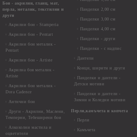
Бои - акрилни, гланц, мат,
перла, металик, текстилни и
Панделки 2,00 см
други
Панделки 3,00 см
Акрилни бои - Stamperia
Панделки 4,00 см
Акрилни бои - Pentart
Панделки - други
Акрилни бои металик -
Панделки - с надпис
Pentart
Дантели
Акрилни бои - Artiste
Конци, ширити и други
Акрилна боя металик -
Artiste
Панделки и дантели -
Детски мотиви
Акрилни бои металик -
Dora Cadence
Панделки и дантели -
Зимни и Коледни мотиви
Антични бои
Перли,камъчета и копчета
Други - Акрилни, Маслени,
Темперни, Тебеширени бои
Перли
Алкохолни мастила и
Камъчета
оцветители