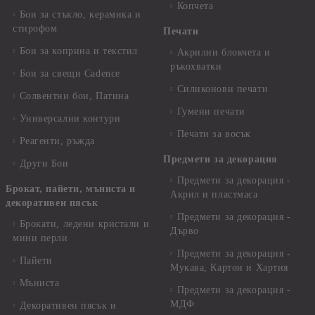
Копчета
Бои за стъкло, керамика и
стирофом
Печати
Бои за коприна и текстил
Акрилни блокчета и
ръкохватки
Бои за свещи Cadence
Силиконови печати
Солвентни бои, Патина
Гумени печати
Универсални контури
Печати за восък
Реагенти, ръжда
Предмети за декорация
Други Бои
Предмети за декорация -
Брокат, пайети, мъниста и
Акрил и пластмаса
декоративен пясък
Предмети за декорация -
Брокати, ледени кристали и
Дърво
мини перли
Предмети за декорация -
Пайети
Мукава, Картон и Хартия
Мъниста
Предмети за декорация -
МДФ
Декоративен пясък и