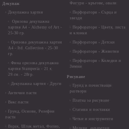
Фигури - кръгове, овали
Декупаж
Декупажна хартия
Перфоратори - Сърца и
звезди
Оризова декупажна
хартия А4 - Alchemy of Art -
Перфоратори - Цветя, листа
25-30 гр.
и клонки
Оризова декупажна хартия
Перфоратори - Детски
А4 - Itd. Collection - 25-30
Перфоратори - Животни
гр.
Перфоратори - Коледни и
Фина оризова декупажна
Зимни
хартия Stamperia - 21 х
29.см. - 28гр.
Рисуване
Декупажна хартия - Други
Грунд и почистващи
разтвори
Антични пасти
Платна за рисуване
Вакс пасти
Стативи и поставки
Грунд, Основи, Релефни
пасти
Четки и инструменти
Варак, Шлак метал, Фолио,
Моливи, акварелни