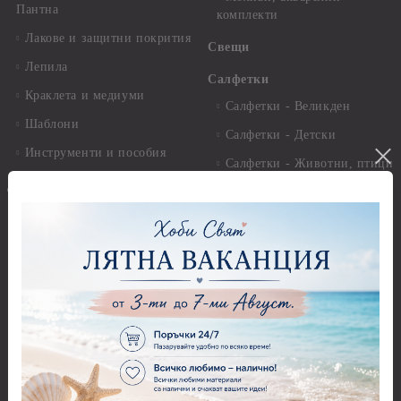
Пантна
комплекти
Лакове и защитни покрития
Свещи
Лепила
Салфетки
Краклета и медиуми
Салфетки - Великден
Шаблони
Салфетки - Детски
Инструменти и пособия
Салфетки - Животни, птици
и насекоми
Дизайнерски хартии
Салфетки - Коледни и
Дизайнерски хартии - 15.20
Зимни
х 15.20 см.
Салфетки - Морски
Дизайнерски хартии - 20.30
х 20.30 см.
Салфетки - Музика
Дизайнерски хартии - 30.50
Салфетки - Пеперуди
х 30.50 см.
Салфетки - Рози
Дизайнерски хартии - 21,00
х 29,70 см
Салфетки - Пътешествия и
пейзажи
Дизайнерски хартии - 15.20