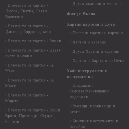
Други тампони и мастила
Елементи от хартия -
Любов, Сватба, Свети
Филц и Вълна
Валентин
Хартии,картони и други
Елементи от хартия -
Дантели, бордюри, ъгли
Перлени хартии и картони
Елементи от хартия - Рамки
Хартии и картони
Елементи от хартия - Цветя,
Други Хартии и картони
листа и клони
Хартии и Картони За Печат
Елементи от хартия - За
Жени
Хоби инструменти и
консумативи
Елементи от хартия - За
Предпазни
Мъже
самовъзстановяващи
Елементи от хартия -
подложки
Морски
Режещи, пробиващи и
Елементи от хартия - Къщи,
релеф
Врати, Прозорци, Огради,
Квилинг инструменти и
Фенери
пособия