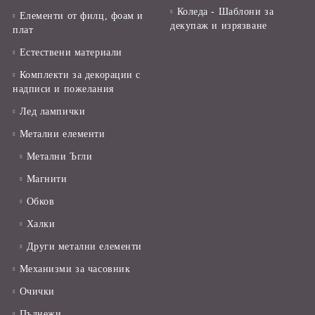
Коледа - Шаблони за
Елементи от филц, фоам и
декупаж и изрязване
плат
Естествени материали
Комплекти за декорации с
надписи и пожелания
Лед лампички
Метални елементи
Метални Ъгли
Магнити
Обков
Халки
Други метални елементи
Механизми за часовник
Очички
Пълнежи