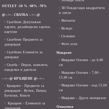
Лепящи ленти
OUTLET -50 % -60% -70%
3D Повдигащи квадратчета
и ленти
@-->-- СВАТБА --<--@
Магнити
Сватбени Декупажни
хартии, дизайнерски хартии,
Велкро
картони
Силикон
Сватбени Предмети за
Фото ъгли
декорация
Сватбени Елементи за
Макраме
декораци
Макраме Основи - до 6,00
Сватба - Перли, камъчета,
см
панделки и дантели
Макраме Основи - 7,00 -
15,00 см
--<--@ КРЪЩЕНЕ @-->--
Макраме Основи - над 15,00
Кръщене - Предмети за
см
декорация - Кутии, Папки,
Бутилки, Книги
Макраме - Други материали
Кръщене - Елементи за
Опаковки
декорация