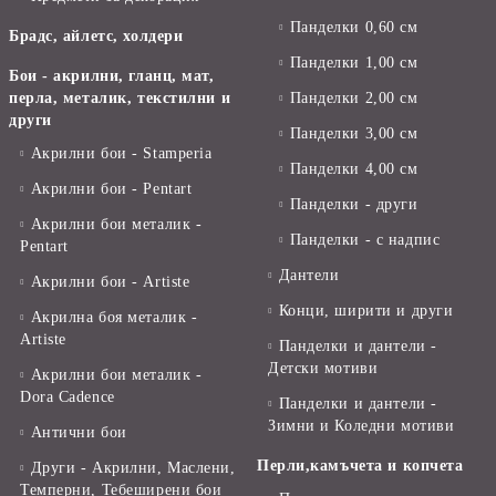
Панделки 0,60 см
Брадс, айлетс, холдери
Панделки 1,00 см
Бои - акрилни, гланц, мат,
перла, металик, текстилни и
Панделки 2,00 см
други
Панделки 3,00 см
Акрилни бои - Stamperia
Панделки 4,00 см
Акрилни бои - Pentart
Панделки - други
Акрилни бои металик -
Панделки - с надпис
Pentart
Дантели
Акрилни бои - Artiste
Конци, ширити и други
Акрилна боя металик -
Artiste
Панделки и дантели -
Детски мотиви
Акрилни бои металик -
Dora Cadence
Панделки и дантели -
Зимни и Коледни мотиви
Антични бои
Перли,камъчета и копчета
Други - Акрилни, Маслени,
Темперни, Тебеширени бои