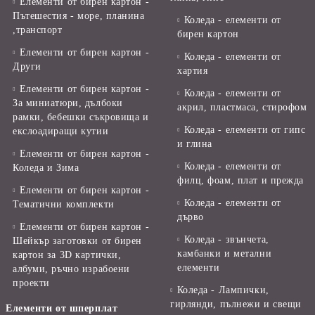
Елементи от бирен картон -
Пътешестия - море, планина
Коледа - елементи от
,транспорт
бирен картон
Елементи от бирен картон -
Коледа - елементи от
Други
хартия
Елементи от бирен картон -
Коледа - елементи от
За миниатюри, дълбоки
акрил, пластмаса, стирофом
рамки, бебешки съкровища и
Коледа - елементи от гипс
екслоадиращи кутии
и глина
Елементи от бирен картон -
Коледа - елементи от
Коледа и Зима
филц, фоам, плат и прежда
Елементи от бирен картон -
Коледа - елементи от
Тематични комплекти
дърво
Елементи от бирен картон -
Коледа - звънчета,
Шейкър заготовки от бирен
камбанки и метални
картон за 3D картички,
елементи
албуми, ръчно израбоени
проекти
Коледа - Лампички,
гирлянди, пълнежи и свещи
Елементи от шперплат