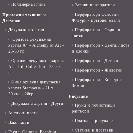
Полимерна Глина
Ъглови перфоратори
Перфоратори Основни
Приложни техники и
Фигури - кръгове, овали
Декупаж
Декупажна хартия
Перфоратори - Сърца и
звезди
Оризова декупажна
хартия А4 - Alchemy of Art -
Перфоратори - Цветя, листа
25-30 гр.
и клонки
Оризова декупажна хартия
Перфоратори - Детски
А4 - Itd. Collection - 25-30
Перфоратори - Животни
гр.
Перфоратори - Коледни и
Фина оризова декупажна
Зимни
хартия Stamperia - 21 х
29.см. - 28гр.
Рисуване
Декупажна хартия - Други
Грунд и почистващи
разтвори
Антични пасти
Платна за рисуване
Вакс пасти
Стативи и поставки
Грунд, Основи, Релефни