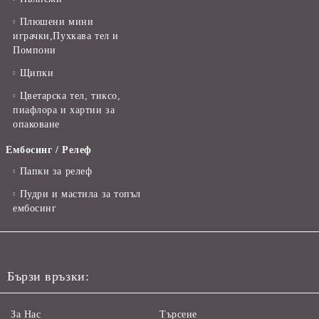
Плюшени мини
играчки,Пухкава тел и
Помпони
Щипки
Цветарска тел, тиксо,
пиафлора и хартии за
опаковане
Ембосинг / Релеф
Папки за релеф
Пудри и мастила за топъл
ембосинг
Бързи връзки:
За Нас
Търсене