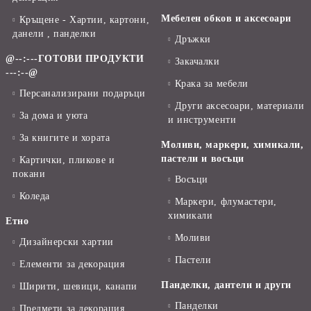
Мебелен обков и аксесоари
Кръщене - Хартии, картони,
данели , панделки
Дръжки
@--:---ГОТОВИ ПРОДУКТИ
Закачалки
---:--@
Крака за мебели
Персанализирани подаръци
Други аксесоари, материали
За дома и уюта
и инструменти
За книгите и хората
Моливи, маркери, химикали,
пастели и восъци
Картички, пликове и
покани
Восъци
Коледа
Маркери, флумастери,
химикали
Етно
Моливи
Дизайнерски хартии
Пастели
Елементи за декорация
Панделки, дантели и други
Ширити, шевици, канапи
Панделки
Предмети за декорация