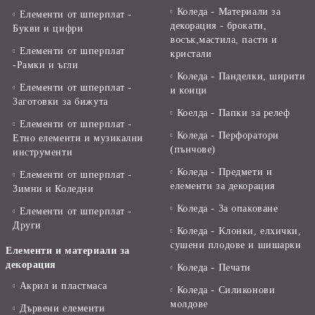
Коледа - Материали за
Елементи от шперплат -
декорация - брокати,
Букви и цифри
восък,мастила, пасти и
Елементи от шперплат
кристали
-Рамки и ъгли
Коледа - Панделки, ширити
Елементи от шперплат -
и конци
Заготовки за бижута
Коелда - Папки за релеф
Елементи от шперплат -
Коледа - Перфоратори
Етно елементи и музикални
(пънчове)
инструменти
Коледа - Предмети и
Елементи от шперплат -
елементи за декорация
Зимни и Коледни
Коледа - За опаковане
Елементи от шперплат -
Други
Коледа - Kлонки, елхички,
сушени плодове и шишарки
Елементи и материали за
декорация
Коледа - Печати
Акрил и пластмаса
Коледа - Силиконови
молдове
Дървени елементи