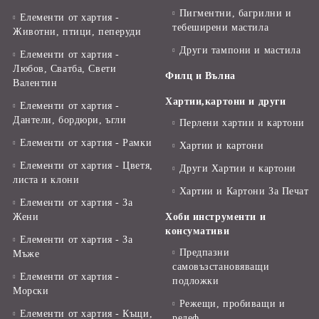
Пигментни, багрилни и
Елементи от хартия -
тебеширени мастила
Животни, птици, пеперуди
Други тампони и мастила
Елементи от хартия -
Любов, Сватба, Свети
Филц и Вълна
Валентин
Хартии,картони и други
Елементи от хартия -
Дантели, бордюри, ъгли
Перлени хартии и картони
Елементи от хартия - Рамки
Хартии и картони
Елементи от хартия - Цветя,
Други Хартии и картони
листа и клони
Хартии и Картони За Печат
Елементи от хартия - За
Жени
Хоби инструменти и
консумативи
Елементи от хартия - За
Предпазни
Мъже
самовъзстановяващи
Елементи от хартия -
подложки
Морски
Режещи, пробиващи и
Елементи от хартия - Къщи,
релеф