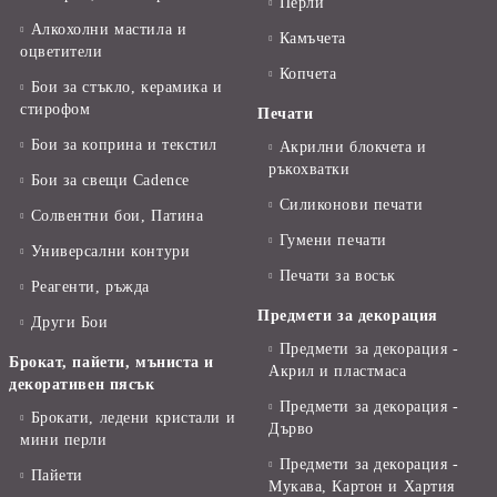
Перли
Алкохолни мастила и
Камъчета
оцветители
Копчета
Бои за стъкло, керамика и
стирофом
Печати
Бои за коприна и текстил
Акрилни блокчета и
ръкохватки
Бои за свещи Cadence
Силиконови печати
Солвентни бои, Патина
Гумени печати
Универсални контури
Печати за восък
Реагенти, ръжда
Предмети за декорация
Други Бои
Предмети за декорация -
Брокат, пайети, мъниста и
Акрил и пластмаса
декоративен пясък
Предмети за декорация -
Брокати, ледени кристали и
Дърво
мини перли
Предмети за декорация -
Пайети
Мукава, Картон и Хартия