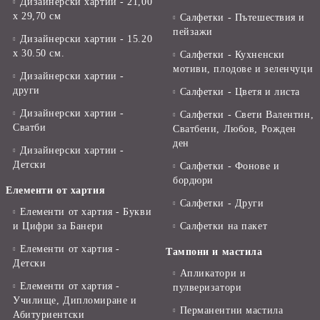
Дизайнерски хартии - 21,00
х 29,70 см
Салфетки - Пътешествия и
пейзажи
Дизайнерски хартии - 15.20
x 30.50 см.
Салфетки - Кухненски
мотиви, плодове и зеленчуци
Дизайнерски хартии -
други
Салфетки - Цветя и листа
Дизайнерски хартии -
Салфетки - Свети Валентин,
Сватби
Сватбени, Любов, Рожден
ден
Дизайнерски хартии -
Детски
Салфетки - Фонове и
бордюри
Елементи от хартия
Салфетки - Други
Елементи от хартия - Букви
и Цифри за Банери
Салфетки на пакет
Елементи от хартия -
Тампони и мастила
Детски
Апликатори и
Елементи от хартия -
пулверизатори
Училище, Дипломиране и
Перманентни мастила
Абитуриентски