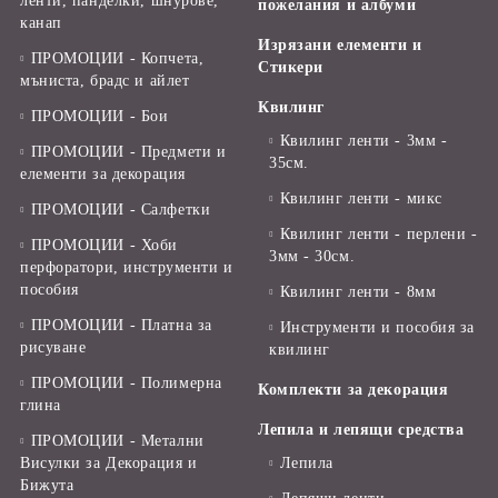
ленти, панделки, шнурове,
пожелания и албуми
канап
Изрязани елементи и
ПРОМОЦИИ - Копчета,
Стикери
мъниста, брадс и айлет
Квилинг
ПРОМОЦИИ - Бои
Квилинг ленти - 3мм -
ПРОМОЦИИ - Предмети и
35см.
елементи за декорация
Квилинг ленти - микс
ПРОМОЦИИ - Салфетки
Квилинг ленти - перлени -
ПРОМОЦИИ - Хоби
3мм - 30см.
перфоратори, инструменти и
пособия
Квилинг ленти - 8мм
ПРОМОЦИИ - Платна за
Инструменти и пособия за
рисуване
квилинг
ПРОМОЦИИ - Полимерна
Комплекти за декорация
глина
Лепила и лепящи средства
ПРОМОЦИИ - Метални
Висулки за Декорация и
Лепила
Бижута