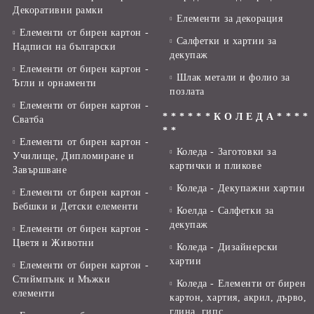
Декоративни рамки
Елементи за декорация
Елементи от бирен картон -
Салфетки и хартии за
Надписи на български
декупаж
Елементи от бирен картон -
Шлак метали и фолио за
Ъгли и орнаменти
позлата
Елементи от бирен картон -
* * * * * * К О Л Е Д А * * * *
Сватба
* *
Елементи от бирен картон -
Коледа - Заготовки за
Училище, Дипломиране и
картички и пликове
Завършване
Коледа - Декупажни хартии
Елементи от бирен картон -
Бебшки и Детски елементи
Коелда - Салфетки за
декупаж
Елементи от бирен картон -
Цветя и Животни
Коледа - Дизайнерски
хартии
Елементи от бирен картон -
Стиймпънк и Мъжки
Коледа - Eлементи от бирен
елементи
картон, хартия, акрил, дърво,
глина, гипс