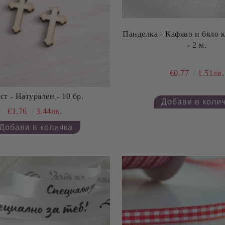
Панделка - Кафяво и бяло каре - 0,60 см
- 2 м.
€0.77
1.51лв.
Кръст - Натурален - 10 бр.
€1.76
3.44лв.