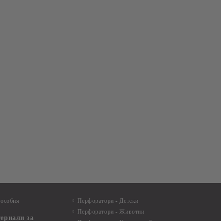
пособия
Перфоратори - Детски
Перфоратори - Животни
териали за