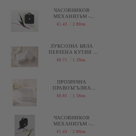
Коледа - Kлонки, елхички, сушени
плодове и шишарки
ЧАСОВНИКОВ
МЕХАНИЗЪМ -
Коледа - Печати
ПЛАВЕН ( ДЪЛГА
€1.43
2.80лв.
РЕЗБА ) - ЧЕРНИ
Коледа - Силиконови молдове
ПРАВИ СТРЕЛКИ
Коледа - Шаблони за декупаж и
ЛУКСОЗНА БЯЛА
изрязване
ПЕРЛЕНА КУТИЯ -
5,00 Х 5,00 Х 1,50 СМ
€0.71
1.39лв.
ПРОЗРАЧНА
ПРАВОЪГЪЛНА
АКРИЛНА КУТИЯ С
€0.81
1.58лв.
КАПАК И ОБЛИ
РЪБОВЕ - 1 БР.
ЧАСОВНИКОВ
МЕХАНИЗЪМ -
ПЛАВЕН ( ДЪЛГА
€1.43
2.80лв.
РЕЗБА ) - ЗЛАТИСТИ