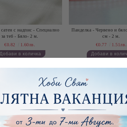
 сатен с надпис - Специално
Панделка - Червено и бяло каре
за теб - Бяло- 2 м.
см - 2 м.
€0.82
1.60лв.
€0.77
1.51лв.