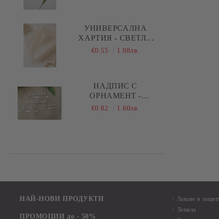
ПРАВИ СТРЕЛКИ
УНИВЕРСАЛНА
ХАРТИЯ - СВЕТЛО
БЕЖОВО - 29,00 Х
€0.55
1.08лв.
28,50 СМ - 5 ЛИСТА
НАДПИС С
ОРНАМЕНТ -
БЕБЕШКИ
€0.82
1.60лв.
СЪКРОВИЩА,
КОСИЧКА, КРЪСТЧЕ -
1 КОМПЛЕКТА
НАЙ-НОВИ ПРОДУКТИ
Лакове и защит
Лепила
ПРОМОЦИИ до - 50%