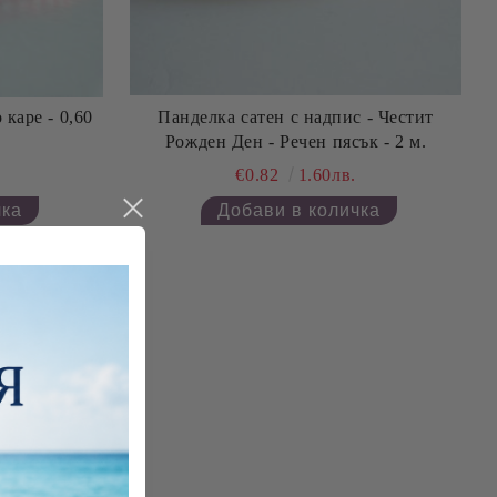
Панделка сатен с надпис - Честит
 - 0,60
Рожден Ден - Речен пясък - 2 м.
€0.82
1.60лв.