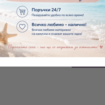
и сатен и органза - Бяло -
5 бр.
€0.98
1.92лв.
Стъклена бутилка с тапа - 
см
€1.65
3.23лв.