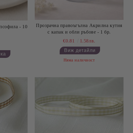
Прозрачна правоъгълна Акрилна кутия
псофила - 10
с капак и обли ръбове - 1 бр.
€0.81
1.58лв.
Виж детайли
Няма наличност