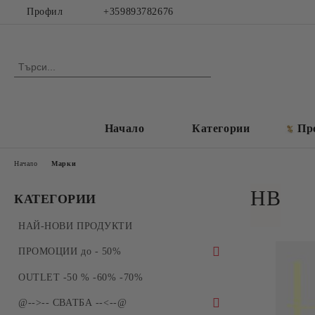
Профил
+359893782676
Начало
Категории
Пр
Начало
Марки
HB
КАТЕГОРИИ
НАЙ-НОВИ ПРОДУКТИ
ПРОМОЦИИ до - 50%
ПРОМОЦИИ - Силиконови молдове и
OUTLET -50 % -60% -70%
форми за отливки
@-->-- СВАТБА --<--@