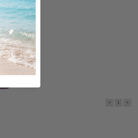
6.00 х 14.00
«
»
1