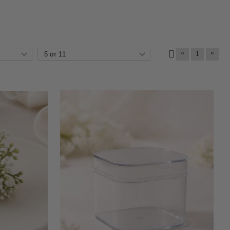
«
»
1