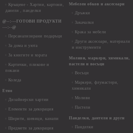
Мебелен обков и аксесоари
Кръщене - Хартии, картони,
данели , панделки
Дръжки
@--:---ГОТОВИ ПРОДУКТИ
Закачалки
---:--@
Крака за мебели
Персанализирани подаръци
Други аксесоари, материали
За дома и уюта
и инструменти
За книгите и хората
Моливи, маркери, химикали,
пастели и восъци
Картички, пликове и
покани
Восъци
Коледа
Маркери, флумастери,
химикали
Етно
Моливи
Дизайнерски хартии
Пастели
Елементи за декорация
Панделки, дантели и други
Ширити, шевици, канапи
Панделки
Предмети за декорация