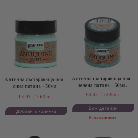
Антична състаряваща боя -
Антична състаряваща боя -
зелена патина - 50мл.
синя патина - 50мл.
€3.93
7.69лв.
€3.93
7.69лв.
Виж детайли
Няма наличност