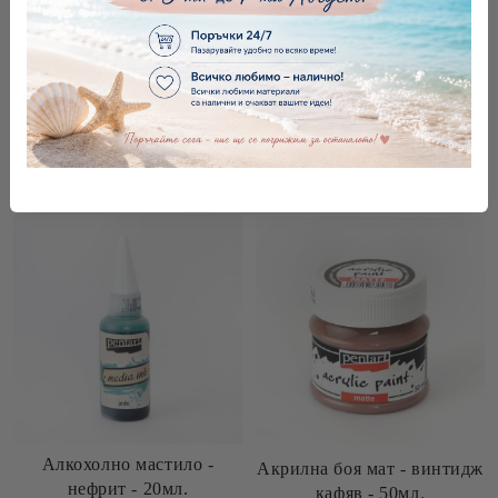
Алкохолно мастило -
Алкохолно мастило -
египетско синьо - 20мл.
кайсия - 20мл.
€2.76
5.40лв.
€2.76
5.40лв.
Алкохолно мастило -
Акрилна боя мат - винтидж
нефрит - 20мл.
кафяв - 50мл.