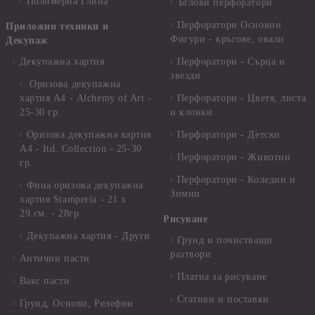
Полимерна Глина
Ъглови перфоратори
Перфоратори Основни
Приложни техники и
Фигури - кръгове, овали
Декупаж
Декупажна хартия
Перфоратори - Сърца и
звезди
Оризова декупажна
хартия А4 - Alchemy of Art -
Перфоратори - Цветя, листа
25-30 гр.
и клонки
Оризова декупажна хартия
Перфоратори - Детски
А4 - Itd. Collection - 25-30
Перфоратори - Животни
гр.
Перфоратори - Коледни и
Фина оризова декупажна
Зимни
хартия Stamperia - 21 х
29.см. - 28гр.
Рисуване
Декупажна хартия - Други
Грунд и почистващи
разтвори
Антични пасти
Платна за рисуване
Вакс пасти
Стативи и поставки
Грунд, Основи, Релефни