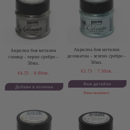
Акрилна боя металик
Акрилна боя металик
деликатна - зелено сребро -
гламър - черно сребро -
50мл.
50мл.
€3.73
7.30лв.
€4.55
8.90лв.
Виж детайли
Няма наличност