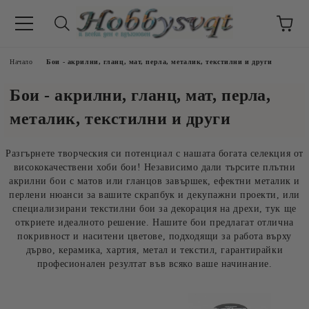
Начало
Бои - акрилни, гланц, мат, перла, металик, текстилни и други
Бои - акрилни, гланц, мат, перла,
металик, текстилни и други
Разгърнете творческия си потенциал с нашата богата селекция от
висококачествени хоби бои! Независимо дали търсите плътни
акрилни бои с матов или гланцов завършек, ефектни металик и
перлени нюанси за вашите скрапбук и декупажни проекти, или
специализирани текстилни бои за декорация на дрехи, тук ще
откриете идеалното решение. Нашите бои предлагат отлична
покривност и наситени цветове, подходящи за работа върху
дърво, керамика, хартия, метал и текстил, гарантирайки
професионален резултат във всяко ваше начинание.