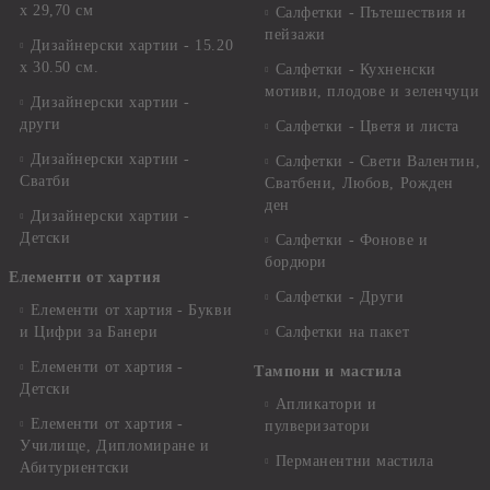
х 29,70 см
Салфетки - Пътешествия и
пейзажи
Дизайнерски хартии - 15.20
x 30.50 см.
Салфетки - Кухненски
мотиви, плодове и зеленчуци
Дизайнерски хартии -
други
Салфетки - Цветя и листа
Дизайнерски хартии -
Салфетки - Свети Валентин,
Сватби
Сватбени, Любов, Рожден
ден
Дизайнерски хартии -
Детски
Салфетки - Фонове и
бордюри
Елементи от хартия
Салфетки - Други
Елементи от хартия - Букви
и Цифри за Банери
Салфетки на пакет
Елементи от хартия -
Тампони и мастила
Детски
Апликатори и
Елементи от хартия -
пулверизатори
Училище, Дипломиране и
Перманентни мастила
Абитуриентски