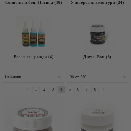
Солвентни бои, Патина (10)
Универсални контури (24)
Реагенти, ръжда (4)
Други Бои (8)
«
»
1
2
3
4
5
6
7
8