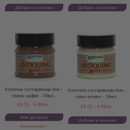
Антична състаряваща боя -
Антична състаряваща боя -
тъмно кафяв - 50мл.
сиво-зелено - 50мл.
€3.53
6.90лв.
€3.53
6.90лв.
Виж детайли
Няма наличност