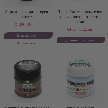
Течна боя металик/течен
Акрилна боя мат - черен -
варак - антично злато -
100мл.
30мл.
€4.09
8.00лв.
€4.20
8.21лв.
Виж детайли
Няма наличност
Антична състаряваща боя -
Акрилна боя мат -