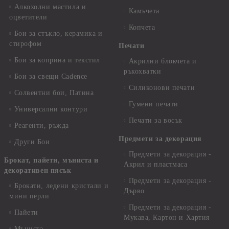
Алкохолни мастила и
Камъчета
оцветители
Копчета
Бои за стъкло, керамика и
стирофом
Печати
Бои за коприна и текстил
Акрилни блокчета и
ръкохватки
Бои за свещи Cadence
Силиконови печати
Солвентни бои, Патина
Гумени печати
Универсални контури
Печати за восък
Реагенти, ръжда
Предмети за декорация
Други Бои
Предмети за декорация -
Брокат, пайети, мъниста и
Акрил и пластмаса
декоративен пясък
Предмети за декорация -
Брокати, ледени кристали и
Дърво
мини перли
Предмети за декорация -
Пайети
Мукава, Картон и Хартия
Мъниста