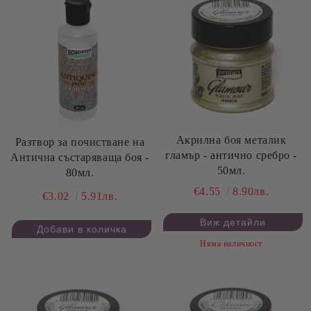
Акрилна боя металик
Разтвор за почистване на
гламър - антично сребро -
Антична състаряваща боя -
50мл.
80мл.
€4.55
8.90лв.
€3.02
5.91лв.
Виж детайли
Няма наличност