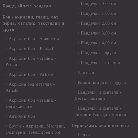
Панделки 0,60 см
Брадс, айлетс, холдери
Панделки 1,00 см
Бои - акрилни, гланц, мат,
перла, металик, текстилни и
Панделки 2,00 см
други
Панделки 3,00 см
Акрилни бои - Stamperia
Панделки 4,00 см
Акрилни бои - Pentart
Панделки - други
Акрилни бои металик -
Панделки - с надпис
Pentart
Дантели
Акрилни бои - Artiste
Конци, ширити и други
Акрилна боя металик -
Artiste
Панделки и дантели -
Детски мотиви
Акрилни бои металик -
Dora Cadence
Панделки и дантели -
Зимни и Коледни мотиви
Антични бои
Перли,камъчета и копчета
Други - Акрилни, Маслени,
Темперни, Тебеширени бои
Перли