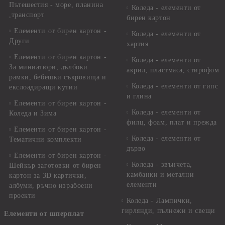
Пътешестия - море, планина
Коледа - елементи от
,транспорт
бирен картон
Елементи от бирен картон -
Коледа - елементи от
Други
хартия
Елементи от бирен картон -
Коледа - елементи от
За миниатюри, дълбоки
акрил, пластмаса, стирофом
рамки, бебешки съкровища и
Коледа - елементи от гипс
екслоадиращи кутии
и глина
Елементи от бирен картон -
Коледа - елементи от
Коледа и Зима
филц, фоам, плат и прежда
Елементи от бирен картон -
Коледа - елементи от
Тематични комплекти
дърво
Елементи от бирен картон -
Коледа - звънчета,
Шейкър заготовки от бирен
камбанки и метални
картон за 3D картички,
елементи
албуми, ръчно израбоени
проекти
Коледа - Лампички,
гирлянди, пълнежи и свещи
Елементи от шперплат