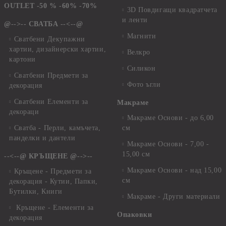
OUTLET -50 % -60% -70%
3D Повдигащи квадратчета
и ленти
@-->-- СВАТБА --<--@
Магнити
Сватбени Декупажни
хартии, дизайнерски хартии,
Велкро
картони
Силикон
Сватбени Предмети за
Фото ъгли
декорация
Сватбени Елементи за
Макраме
декораци
Макраме Основи - до 6,00
Сватба - Перли, камъчета,
см
панделки и дантели
Макраме Основи - 7,00 -
15,00 см
--<--@ КРЪЩЕНЕ @-->--
Макраме Основи - над 15,00
Кръщене - Предмети за
см
декорация - Кутии, Папки,
Бутилки, Книги
Макраме - Други материали
Кръщене - Елементи за
Опаковки
декорация