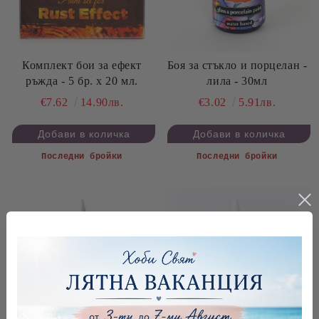
Комплект бои за ефект
Боя за стъкло и порцелан -
ръжда - 5 бр. х 20 мл.
лила - 30мл
€7.62
14.90лв.
€3.02
5.91лв.
Последни бройки
Последни бройки