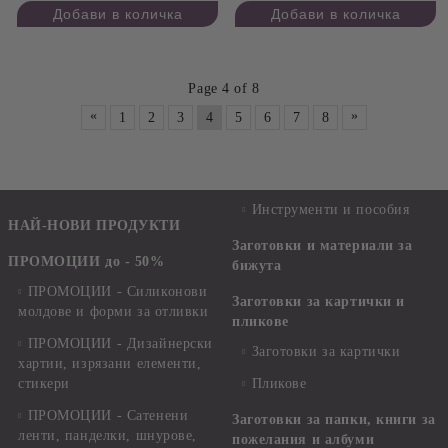
Page 4 of 8
«
»
1
2
3
4
5
6
7
8
Инструменти и пособия
НАЙ-НОВИ ПРОДУКТИ
Заготовки и материали за
ПРОМОЦИИ до - 50%
бижута
ПРОМОЦИИ - Силиконови
Заготовки за картички и
молдове и форми за отливки
пликове
ПРОМОЦИИ - Дизайнерски
Заготовки за картички
хартии, изрязани елементи,
стикери
Пликове
ПРОМОЦИИ - Сатенени
Заготовки за папки, книги за
ленти, панделки, шнурове,
пожелания и албуми