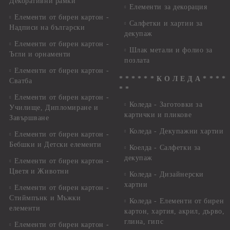
Декоративни рамки
Елементи за декорация
Елементи от бирен картон -
Салфетки и хартии за
Надписи на български
декупаж
Елементи от бирен картон -
Шлак метали и фолио за
Ъгли и орнаменти
позлата
Елементи от бирен картон -
* * * * * * К О Л Е Д А * * * *
Сватба
* *
Елементи от бирен картон -
Коледа - Заготовки за
Училище, Дипломиране и
картички и пликове
Завършване
Коледа - Декупажни хартии
Елементи от бирен картон -
Бебшки и Детски елементи
Коелда - Салфетки за
декупаж
Елементи от бирен картон -
Цветя и Животни
Коледа - Дизайнерски
хартии
Елементи от бирен картон -
Стиймпънк и Мъжки
Коледа - Eлементи от бирен
елементи
картон, хартия, акрил, дърво,
глина, гипс
Елементи от бирен картон -