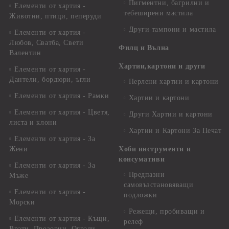
Пигментни, багрилни и
Елементи от хартия -
тебеширени мастила
Животни, птици, пеперуди
Други тампони и мастила
Елементи от хартия -
Любов, Сватба, Свети
Филц и Вълна
Валентин
Хартии,картони и други
Елементи от хартия -
Дантели, бордюри, ъгли
Перлени хартии и картони
Елементи от хартия - Рамки
Хартии и картони
Елементи от хартия - Цветя,
Други Хартии и картони
листа и клони
Хартии и Картони За Печат
Елементи от хартия - За
Жени
Хоби инструменти и
консумативи
Елементи от хартия - За
Предпазни
Мъже
самовъзстановяващи
Елементи от хартия -
подложки
Морски
Режещи, пробиващи и
Елементи от хартия - Къщи,
релеф
Врати, Прозорци, Огради,