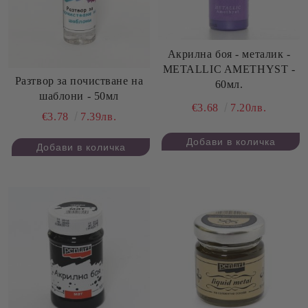
Акрилна боя - металик -
METALLIC AMETHYST -
Разтвор за почистване на
60мл.
шаблони - 50мл
€3.68
7.20лв.
€3.78
7.39лв.